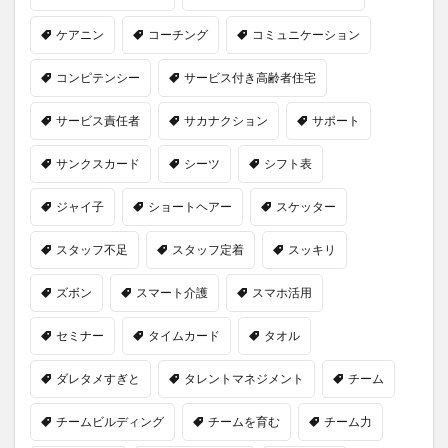
ケアニン
コーチング
コミュニケーション
コンピテンシー
サービス付き高齢者住宅
サービス責任者
サカナクション
サポート
サンクスカード
シーツ
シフト表
ジャイ子
ショートヘアー
スケッター
スタッフ不足
スタッフ定着
スッキリ
ズボン
スマート介護
スマホ活用
セミナー
タイムカード
タオル
ダレタメすぎと
タレントマネジメント
チーム
チームビルディング
チームを育む
チーム力