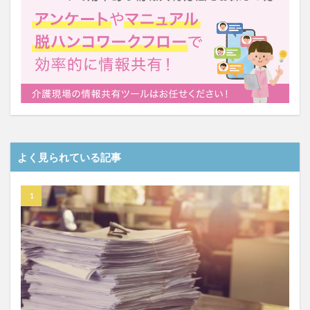
一般社団法人全国介護支援協会
上着
乾燥対策
予防
事業運営
人事考課
人事評価
人員配置基準
人材採用
プラナス株式会社
フォーユー
スマホ活用
ディフェンス
セミナー
タイムカード
タオル
ダレタメすぎと
タレントマネジメント
チーム
チームビルディング
チームを育む
チーム力
よく見られている記事
チアケアズ
ちぎっ手アート
ちぎり絵
つながって！MIRAI
デイサービス
デジタルの日
ファクタリング
ドラえもん
ナノファイバー
ナノファイバーマスク
ニコカレ
パーカー
ハビットトラッカー
パラマウントベッド
ハレルベースアリマツ
パンツ
ハンドクリーム
ハンドソープ
ビジネスマインド
ビジネス哲学
ひび
髪色