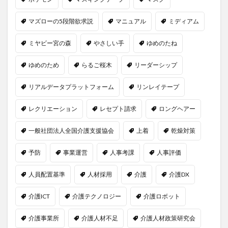
マズローの5段階欲求説
マニュアル
ミディアム
ミヤビー宮の森
やさしい手
ゆめのたね
ゆめのため
らるご桜木
リーダーシップ
リアルデータプラットフォーム
リンレイテープ
レクリエーション
レセプト請求
ロングヘアー
一般社団法人全国介護支援協会
上着
乾燥対策
予防
事業運営
人事考課
人事評価
人員配置基準
人材採用
介護
介護DX
介護ICT
介護テクノロジー
介護ロボット
介護事業所
介護人材不足
介護人材政策研究会