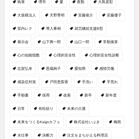
執筆
堺市
夏
夜勤
大島直彰
大規模法人
天野尊明
安藤俊介
安藤優子
室内レク
導入事例
就労継続支援B型
展示会
山下興一郎
山口一郎
常勤換算
心の知能指数
心理的安全性
心理的安全性診断
志賀弘幸
恩蔵絢子
愛知県
感情労働
感染症対策
戸田恵梨香
手洗い
手荒れ
手順書
採用
改善
新卒
新年度
日常
有松絞り
未来の介護
未来をつくるKaigoカフェ
株式会社いぶき
梅雨
水仕事
決断力
注文をまちがえる料理店