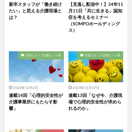
運営指導
関西テレビ
障害者向けグループホーム
新卒スタッフが「働き続け
【見逃し配信中！】24年11
たい」と思える介護現場と
月11日「共に生きる」認知
離職防止
靴下
飯田友一
香取幹
は？
症を考えるセミナー
高瀬比左子
高齢者住宅新聞
組織力の向上
（SOMPOホールディング
ス）
組織マネジメント
日常
特養
有松絞り
未来の介護
未来をつくるKaigoカフェ
株式会社いぶき
梅雨
水仕事
決断力
介護スタッフ定着ヒント集
介護スタッフ定着ヒント集
注文をまちがえる料理店
洗濯物
消毒液
涼しい
清潔感
濱崎明子
理念・ビジョンの浸透
第36回 介護福祉国家試験
生産性向上
申し送り
登壇
皮膚炎
2024年12月2日
2024年11月27日
社会福祉協議会
社会福祉士
連載14回「心理的安全性が
連載13回「なぜ今、介護現
社会福祉法人 若竹大寿会
社会福祉法人フラワー園
介護事業所にもたらす影
場で心理的安全性が求めら
響」
れるのか」
社会福祉連携推進法人
社内エンゲージメント
社内コミュニケーション
社内ポイントシステム
福祉
第35回 介護福祉国家試験
介護テクノロジー