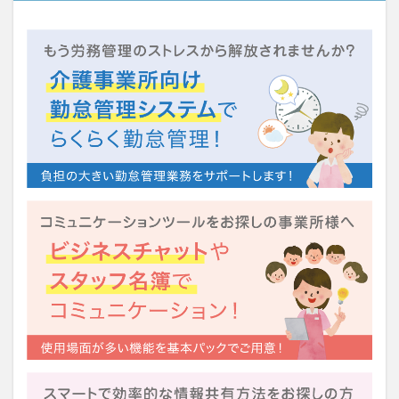
KAIGOアンバサダー育成研修会
MIKOTO
SOMPOケア
おとなりさん。
SOMPOフーズ
SOMPOホールディングス
Tシャツ
あかぎれ
アクリーティブ
アドバイス
アルコール消毒
アンガーマネジメント
いづみデイサービスセンター
いろはにかいご
エイプリルドリーム
エニアグラム
エムズ落合
おだんご
スッキリ
スマート介護
介護
らるご桜木
プレスリリース
フレンドチャット
ヘアスタイル
ポケモン
マスキングテープ
マスク
マズローの5段階欲求説
マニュアル
ミディアム
ミヤビー宮の森
やさしい手
ゆめのたね
ゆめのため
リーダーシップ
プラススマイル
リアルデータプラットフォーム
リンレイテープ
レクリエーション
レセプト請求
ロングヘアー