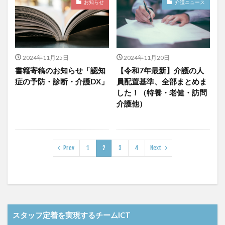
お知らせ
介護ニュース
介護DX
AprilDream
ケアニン
カンテレ
カンテレハッズ
キャリアパス
キャンペーン
グッドデザイン賞
グランデージ和泉
クリスマス
グループウェア
クレーム
クローズアップ現代
2024年11月25日
2024年11月20日
ケアズ・コネクト
ケアデータコネクト
書籍寄稿のお知らせ「認知
【令和7年最新】介護の人
症の予防・診断・介護DX」
員配置基準、全部まとめま
ケアデータコネクト ホーム
コーチング
オリブ園
した！（特養・老健・訪問
コミュニケーション
コンピテンシー
介護他）
サービス付き高齢者住宅
サービス責任者
サカナクション
サポート
サンクスカード
シーツ
シフト表
ジャイ子
ショートヘアー
Prev
1
2
3
4
Next
スケッター
スタッフ不足
スタッフ定着
ガレリア
オフェンス
ズボン
Pepper
BPOサービス
CareTEX
CDCホーム
CoeFont
EQ
Future Care Lab in Japan
Hareru Base Arimatsu
スタッフ定着を実現するチームICT
ibuki
ICT
ICT補助金
IT導入補助金