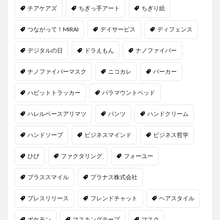
チアケアズ
ちぎっ手アート
ちぎり絵
つながって！MIRAI
デイサービス
ディフェンス
デジタルの日
ドラえもん
ナノファイバー
ナノファイバーマスク
ニコカレ
パーカー
ハビットトラッカー
パラマウントベッド
ハレルベースアリマツ
パンツ
ハンドクリーム
ハンドソープ
ビジネスマインド
ビジネス哲学
ひび
ファクタリング
フォーユー
プラススマイル
プラナス株式会社
プレスリリース
フレンドチャット
ヘアスタイル
ポケモン
マスキングテープ
マスク