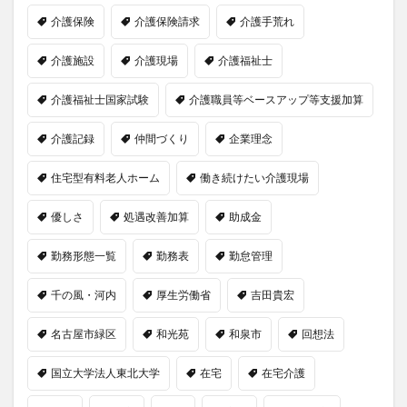
介護保険
介護保険請求
介護手荒れ
介護施設
介護現場
介護福祉士
介護福祉士国家試験
介護職員等ベースアップ等支援加算
介護記録
仲間づくり
企業理念
住宅型有料老人ホーム
働き続けたい介護現場
優しさ
処遇改善加算
助成金
勤務形態一覧
勤務表
勤怠管理
千の風・河内
厚生労働省
吉田貴宏
名古屋市緑区
和光苑
和泉市
回想法
国立大学法人東北大学
在宅
在宅介護