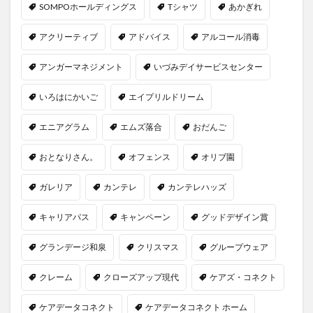
SOMPOホールディングス
Tシャツ
あかぎれ
アクリーティブ
アドバイス
アルコール消毒
アンガーマネジメント
いづみデイサービスセンター
いろはにかいご
エイプリルドリーム
エニアグラム
エムズ落合
おだんご
おとなりさん。
オフェンス
オリブ園
ガレリア
カンテレ
カンテレハッズ
キャリアパス
キャンペーン
グッドデザイン賞
グランデージ和泉
クリスマス
グループウェア
クレーム
クローズアップ現代
ケアズ・コネクト
ケアデータコネクト
ケアデータコネクト ホーム