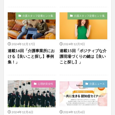
介護人材政策研究会
介護保険
介護保険請求
介護手荒れ
介護施設
介護現場
介護福祉士
介護スタッフ定着ヒント集
介護スタッフ定着ヒント集
介護福祉士国家試験
介護職員等ベースアップ等支援加算
介護記録
企業理念
回想法
住宅型有料老人ホーム
働き続けたい介護現場
優しさ
処遇改善加算
助成金
勤務形態一覧
2024年12月17日
2024年12月9日
勤務表
勤怠管理
千の風・河内
厚生労働省
連載16回「介護事業所にお
連載15回「ポジティブな介
ける【良いこと探し】事例
護現場づくりの鍵は【良い
吉田貴宏
名古屋市緑区
和光苑
和泉市
集！」
こと探し】」
改善
新年度
介護ICT
言葉の力
組織力向上
経済産業省
結の樹 天白
老健
聖ヨゼフ寮
職場環境の変革
肌荒れ
心理的安全性
介護ニュース
自己肯定感
芳賀沙織
茨城県大子町
行動心理学
補助金
見守り
計測データ共有システム
組織作り
訪問介護
認定介護福祉士
認知症
豆知識
速乾
2024年12月6日
2024年12月6日