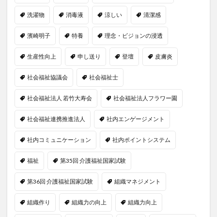
洗濯物
消毒液
涼しい
清潔感
濱崎明子
特養
理念・ビジョンの浸透
生産性向上
申し送り
登壇
皮膚炎
社会福祉協議会
社会福祉士
社会福祉法人 若竹大寿会
社会福祉法人フラワー園
社会福祉連携推進法人
社内エンゲージメント
社内コミュニケーション
社内ポイントシステム
福祉
第35回 介護福祉国家試験
第36回 介護福祉国家試験
組織マネジメント
組織作り
組織力の向上
組織力向上