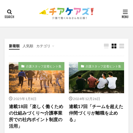
カテゴリー
タグ
新着順
人気順
カテゴリ
7つの習慣
山下興一郎
執筆
堺市
夏
夜勤
大島直彰
大規模法人
天野尊明
今日から実践！組織改革！
介護ICT情報
お知らせ
ケアズ・コネクト
安藤俊介
安藤優子
室内レク
導入事例
介護スタッフ定着ヒント集
介護スタッフ定着ヒント集
就労継続支援B型
展示会
山口一郎
在宅
常勤換算
心の知能指数
心理的安全性
心理的安全性診断
志賀弘幸
恩蔵絢子
愛知県
2025年1月8日
2024年12月26日
感情労働
感染症対策
戸田恵梨香
手洗い
連載18回「楽しく働くため
連載17回「チームを超えた
手荒れ
手順書
採用
在宅介護
の仕組みづくり〜介護事業
仲間づくりが離職を止め
国立大学法人東北大学
新卒
仲間づくり
所での社内ポイント制度の
る」
活用」
介護ロボット
介護事業所
介護人材不足