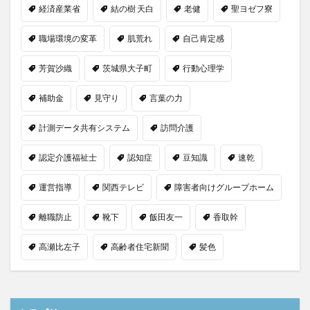
経済産業省
結の樹 天白
老健
聖ヨゼフ寮
職場環境の変革
肌荒れ
自己肯定感
芳賀沙織
茨城県大子町
行動心理学
補助金
見守り
言葉の力
計測データ共有システム
訪問介護
認定介護福祉士
認知症
豆知識
速乾
運営指導
関西テレビ
障害者向けグループホーム
離職防止
靴下
飯田友一
香取幹
高瀬比左子
高齢者住宅新聞
髪色