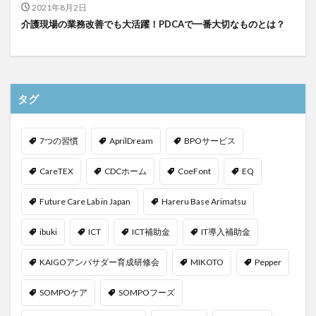
2021年8月2日
介護現場の業務改善でも大活躍！PDCAで一番大切なものとは？
タグ
7つの習慣
AprilDream
BPOサービス
CareTEX
CDCホーム
CoeFont
EQ
Future Care Lab in Japan
Hareru Base Arimatsu
ibuki
ICT
ICT補助金
IT導入補助金
KAIGOアンバサダー育成研修会
MIKOTO
Pepper
SOMPOケア
SOMPOフーズ