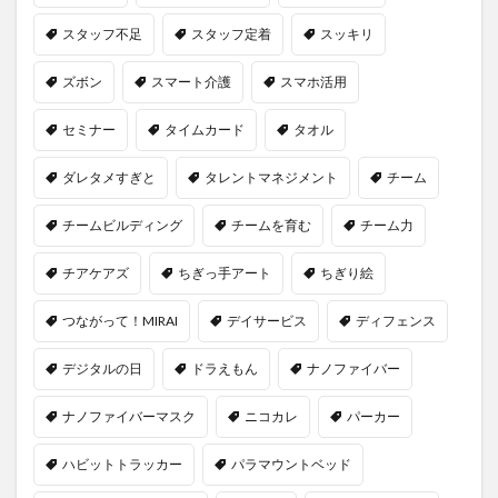
スタッフ不足
スタッフ定着
スッキリ
ズボン
スマート介護
スマホ活用
セミナー
タイムカード
タオル
ダレタメすぎと
タレントマネジメント
チーム
チームビルディング
チームを育む
チーム力
チアケアズ
ちぎっ手アート
ちぎり絵
つながって！MIRAI
デイサービス
ディフェンス
デジタルの日
ドラえもん
ナノファイバー
ナノファイバーマスク
ニコカレ
パーカー
ハビットトラッカー
パラマウントベッド