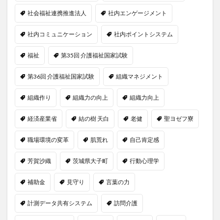
社会福祉連携推進法人
社内エンゲージメント
社内コミュニケーション
社内ポイントシステム
福祉
第35回 介護福祉国家試験
第36回 介護福祉国家試験
組織マネジメント
組織作り
組織力の向上
組織力向上
経済産業省
結の樹 天白
老健
聖ヨゼフ寮
職場環境の変革
肌荒れ
自己肯定感
芳賀沙織
茨城県大子町
行動心理学
補助金
見守り
言葉の力
計測データ共有システム
訪問介護