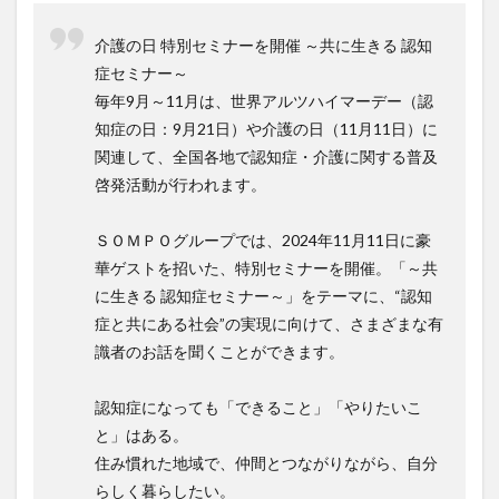
介護DX
AprilDream
ケアニン
カンテレ
介護の日 特別セミナーを開催 ～共に生きる 認知
カンテレハッズ
キャリアパス
キャンペーン
症セミナー～
グッドデザイン賞
グランデージ和泉
クリスマス
毎年9月～11月は、世界アルツハイマーデー（認
グループウェア
クレーム
クローズアップ現代
知症の日：9月21日）や介護の日（11月11日）に
ケアズ・コネクト
ケアデータコネクト
関連して、全国各地で認知症・介護に関する普及
ケアデータコネクト ホーム
コーチング
オリブ園
啓発活動が行われます。
コミュニケーション
コンピテンシー
ＳＯＭＰＯグループでは、2024年11月11日に豪
サービス付き高齢者住宅
サービス責任者
華ゲストを招いた、特別セミナーを開催。「～共
サカナクション
サポート
サンクスカード
に生きる 認知症セミナー～」をテーマに、“認知
シーツ
シフト表
ジャイ子
ショートヘアー
症と共にある社会”の実現に向けて、さまざまな有
スケッター
スタッフ不足
スタッフ定着
識者のお話を聞くことができます。
ガレリア
オフェンス
ズボン
Pepper
認知症になっても「できること」「やりたいこ
BPOサービス
CareTEX
CDCホーム
CoeFont
と」はある。
EQ
Future Care Lab in Japan
Hareru Base Arimatsu
住み慣れた地域で、仲間とつながりながら、自分
ibuki
ICT
ICT補助金
IT導入補助金
らしく暮らしたい。