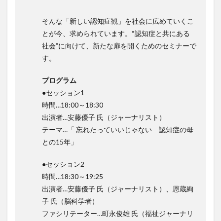
KAIGOアンバサダー育成研修会
MIKOTO
そんな「新しい認知症観」を社会に広めていくこ
SOMPOケア
おとなりさん。
SOMPOフーズ
とが今、求められています。“認知症と共にある
SOMPOホールディングス
Tシャツ
あかぎれ
社会”に向けて、新たな扉を開くためのセミナーで
アクリーティブ
アドバイス
アルコール消毒
す。
アンガーマネジメント
いづみデイサービスセンター
プログラム
いろはにかいご
エイプリルドリーム
エニアグラム
●セッション1
エムズ落合
おだんご
スッキリ
スマート介護
時間…18:00～18:30
介護
らるご桜木
プレスリリース
出演者…安藤優子 氏（ジャーナリスト）
フレンドチャット
ヘアスタイル
ポケモン
テーマ…「 忘れたっていいじゃない 認知症の母
マスキングテープ
マスク
マズローの5段階欲求説
との15年」
マニュアル
ミディアム
ミヤビー宮の森
●セッション2
やさしい手
ゆめのたね
ゆめのため
時間…18:30～19:25
リーダーシップ
プラススマイル
出演者…安藤優子 氏（ジャーナリスト）、恩蔵絢
リアルデータプラットフォーム
リンレイテープ
子 氏（脳科学者）
ファシリテーター…町永俊雄 氏（福祉ジャーナリ
レクリエーション
レセプト請求
ロングヘアー