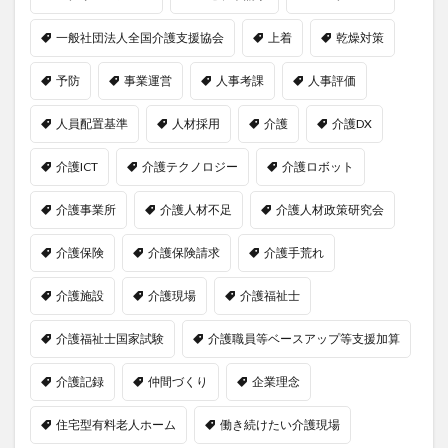
一般社団法人全国介護支援協会
上着
乾燥対策
予防
事業運営
人事考課
人事評価
人員配置基準
人材採用
介護
介護DX
介護ICT
介護テクノロジー
介護ロボット
介護事業所
介護人材不足
介護人材政策研究会
介護保険
介護保険請求
介護手荒れ
介護施設
介護現場
介護福祉士
介護福祉士国家試験
介護職員等ベースアップ等支援加算
介護記録
仲間づくり
企業理念
住宅型有料老人ホーム
働き続けたい介護現場