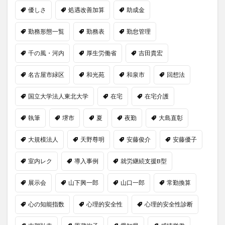
優しさ
処遇改善加算
助成金
勤務形態一覧
勤務表
勤怠管理
千の風・河内
厚生労働省
吉田貴宏
名古屋市緑区
和光苑
和泉市
回想法
国立大学法人東北大学
在宅
在宅介護
執筆
堺市
夏
夜勤
大島直彰
大規模法人
天野尊明
安藤俊介
安藤優子
室内レク
導入事例
就労継続支援B型
展示会
山下興一郎
山口一郎
常勤換算
心の知能指数
心理的安全性
心理的安全性診断