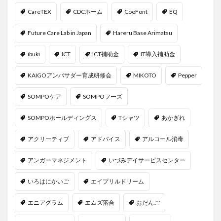
CareTEX
CDCホーム
CoeFont
EQ
Future Care Lab in Japan
Hareru Base Arimatsu
ibuki
ICT
ICT補助金
IT導入補助金
KAIGOアンバサダー育成研修会
MIKOTO
Pepper
SOMPOケア
SOMPOフーズ
SOMPOホールディングス
Tシャツ
あかぎれ
アクリーティブ
アドバイス
アルコール消毒
アンガーマネジメント
いづみデイサービスセンター
いろはにかいご
エイプリルドリーム
エニアグラム
エムズ落合
おだんご