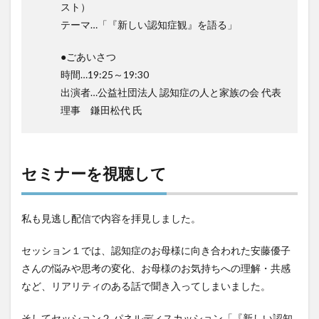
スト）
一般社団法人全国介護支援協会
上着
乾燥対策
テーマ…「『新しい認知症観』を語る」
予防
事業運営
人事考課
人事評価
人員配置基準
人材採用
プラナス株式会社
●ごあいさつ
時間…19:25～19:30
フォーユー
スマホ活用
ディフェンス
出演者…公益社団法人 認知症の人と家族の会 代表
セミナー
タイムカード
タオル
理事 鎌田松代 氏
ダレタメすぎと
タレントマネジメント
チーム
チームビルディング
チームを育む
チーム力
チアケアズ
ちぎっ手アート
ちぎり絵
セミナーを視聴して
つながって！MIRAI
デイサービス
デジタルの日
ファクタリング
ドラえもん
ナノファイバー
私も見逃し配信で内容を拝見しました。
ナノファイバーマスク
ニコカレ
パーカー
ハビットトラッカー
パラマウントベッド
セッション１では、認知症のお母様に向き合われた安藤優子
さんの悩みや思考の変化、お母様のお気持ちへの理解・共感
ハレルベースアリマツ
パンツ
ハンドクリーム
など、リアリティのある話で聞き入ってしまいました。
ハンドソープ
ビジネスマインド
ビジネス哲学
ひび
髪色
そしてセッション２ パネルディスカッション「『新しい認知