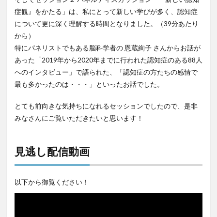
症観』をかたる」は、私にとって新しい学びが多く、認知症
検索
について更に深く理解する時間となりました。（39分あたり
から）
特にパネリストでもある脳科学者の 恩蔵絢子 さんからお話が
あった「2019年から2020年までに行われた認知症のある88人
へのインタビュー」で語られた、「認知症の方たちの感情で
最も多かったのは・・・」といったお話でした。
とても前向きな気持ちになれるセッションでしたので、是非
みなさんにご覧いただきたいと思います！
見逃し配信動画
以下から御覧ください！