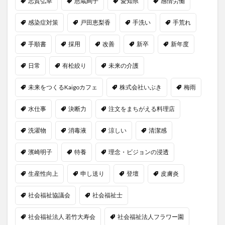
志賀弘幸
恩蔵絢子
愛知県
感情労働
感染症対策
戸田恵梨香
手洗い
手荒れ
手順書
採用
改善
新卒
新年度
日常
有松絞り
未来の介護
未来をつくるKaigoカフェ
株式会社いぶき
梅雨
水仕事
決断力
注文をまちがえる料理店
洗濯物
消毒液
涼しい
清潔感
濱崎明子
特養
理念・ビジョンの浸透
生産性向上
申し送り
登壇
皮膚炎
社会福祉協議会
社会福祉士
社会福祉法人 若竹大寿会
社会福祉法人フラワー園