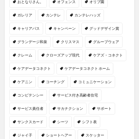
おとなりさん。
オフェンス
オリブ園
ガレリア
カンテレ
カンテレハッズ
キャリアパス
キャンペーン
グッドデザイン賞
グランデージ和泉
クリスマス
グループウェア
クレーム
クローズアップ現代
ケアズ・コネクト
ケアデータコネクト
ケアデータコネクト ホーム
ケアニン
コーチング
コミュニケーション
コンピテンシー
サービス付き高齢者住宅
サービス責任者
サカナクション
サポート
サンクスカード
シーツ
シフト表
ジャイ子
ショートヘアー
スケッター