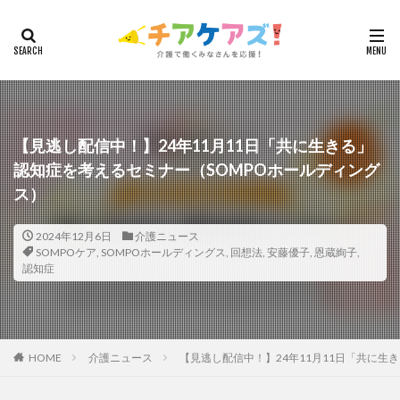
カテゴリー
タグ
7つの習慣
山下興一郎
執筆
堺市
夏
【見逃し配信中！】24年11月11日「共に生きる」
認知症を考えるセミナー（SOMPOホールディング
夜勤
大島直彰
大規模法人
天野尊明
ス）
安藤俊介
安藤優子
室内レク
導入事例
就労継続支援B型
展示会
山口一郎
在宅
2024年12月6日
介護ニュース
常勤換算
心の知能指数
心理的安全性
SOMPOケア
,
SOMPOホールディングス
,
回想法
,
安藤優子
,
恩蔵絢子
,
認知症
心理的安全性診断
志賀弘幸
恩蔵絢子
愛知県
感情労働
感染症対策
戸田恵梨香
手洗い
手荒れ
手順書
採用
在宅介護
国立大学法人東北大学
新卒
仲間づくり
HOME
介護ニュース
【見逃し配信中！】24年11月11日「共に生
介護ロボット
介護事業所
介護人材不足