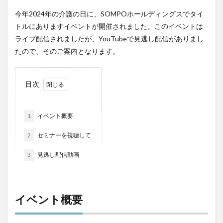
運営指導
関西テレビ
障害者向けグループホーム
今年2024年の介護の日に、SOMPOホールディングスでタイ
離職防止
靴下
飯田友一
香取幹
トルにありますイベントが開催されました。このイベントは
高瀬比左子
高齢者住宅新聞
組織力の向上
ライブ配信されましたが、YouTubeで見逃し配信がありまし
組織マネジメント
日常
特養
有松絞り
たので、そのご案内となります。
未来の介護
未来をつくるKaigoカフェ
株式会社いぶき
梅雨
水仕事
決断力
目次
注文をまちがえる料理店
洗濯物
消毒液
涼しい
清潔感
濱崎明子
1
イベント概要
理念・ビジョンの浸透
第36回 介護福祉国家試験
2
セミナーを視聴して
生産性向上
申し送り
登壇
皮膚炎
3
社会福祉協議会
見逃し配信動画
社会福祉士
社会福祉法人 若竹大寿会
社会福祉法人フラワー園
社会福祉連携推進法人
社内エンゲージメント
イベント概要
社内コミュニケーション
社内ポイントシステム
福祉
第35回 介護福祉国家試験
介護テクノロジー