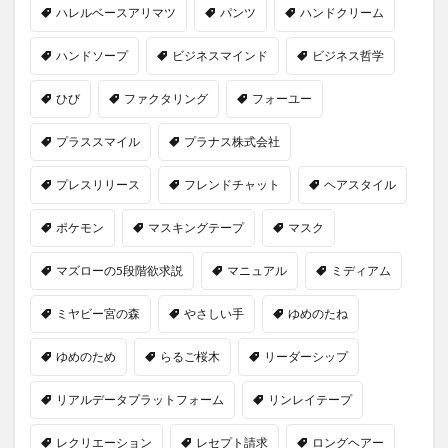
ハレルベースアリマツ
パンツ
ハンドクリーム
ハンドソープ
ビジネスマインド
ビジネス哲学
ひび
ファクタリング
フォーユー
プラススマイル
プラナス株式会社
プレスリリース
フレンドチャット
ヘアスタイル
ポケモン
マスキングテープ
マスク
マズローの5段階欲求説
マニュアル
ミディアム
ミヤビー宮の森
やさしい手
ゆめのたね
ゆめのため
らるご桜木
リーダーシップ
リアルデータプラットフォーム
リンレイテープ
レクリエーション
レセプト請求
ロングヘアー