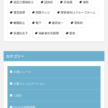
認定介護福祉士
認知症
豆知識
速乾
運営指導
関西テレビ
障害者向けグループホーム
離職防止
靴下
飯田友一
香取幹
高瀬比左子
高齢者住宅新聞
髪色
カテゴリー
介護ニュース
介護コミュニケーション
ご紹介
EQ 心の知能指数