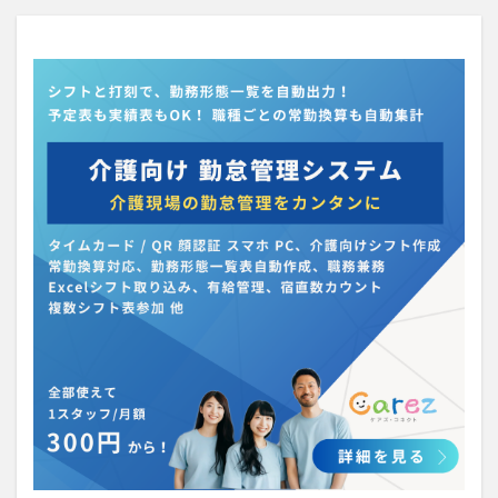
介護人材政策研究会
介護保険
介護保険請求
介護手荒れ
介護施設
介護現場
介護福祉士
介護福祉士国家試験
介護職員等ベースアップ等支援加算
介護記録
企業理念
回想法
住宅型有料老人ホーム
働き続けたい介護現場
優しさ
処遇改善加算
助成金
勤務形態一覧
勤務表
勤怠管理
千の風・河内
厚生労働省
吉田貴宏
名古屋市緑区
和光苑
和泉市
改善
新年度
介護ICT
言葉の力
組織力向上
経済産業省
結の樹 天白
老健
聖ヨゼフ寮
職場環境の変革
肌荒れ
自己肯定感
芳賀沙織
茨城県大子町
行動心理学
補助金
見守り
計測データ共有システム
組織作り
訪問介護
認定介護福祉士
認知症
豆知識
速乾