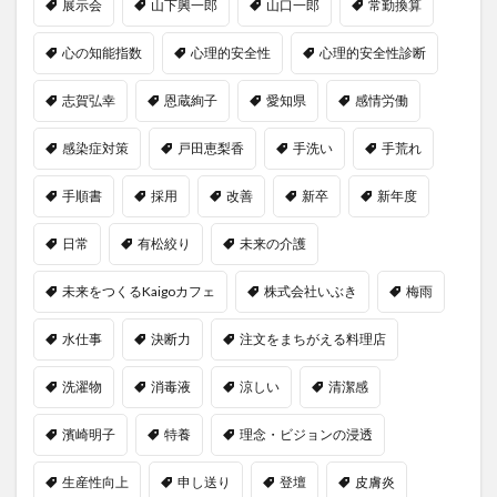
展示会
山下興一郎
山口一郎
常勤換算
心の知能指数
心理的安全性
心理的安全性診断
志賀弘幸
恩蔵絢子
愛知県
感情労働
感染症対策
戸田恵梨香
手洗い
手荒れ
手順書
採用
改善
新卒
新年度
日常
有松絞り
未来の介護
未来をつくるKaigoカフェ
株式会社いぶき
梅雨
水仕事
決断力
注文をまちがえる料理店
洗濯物
消毒液
涼しい
清潔感
濱崎明子
特養
理念・ビジョンの浸透
生産性向上
申し送り
登壇
皮膚炎