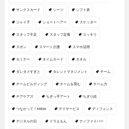
サンクスカード
シーツ
シフト表
検索
ジャイ子
ショートヘアー
スケッター
スタッフ不足
スタッフ定着
スッキリ
ズボン
スマート介護
スマホ活用
セミナー
タイムカード
タオル
ダレタメすぎと
タレントマネジメント
チーム
チームビルディング
チームを育む
チーム力
チアケアズ
ちぎっ手アート
ちぎり絵
つながって！MIRAI
デイサービス
ディフェンス
デジタルの日
ドラえもん
ナノファイバー