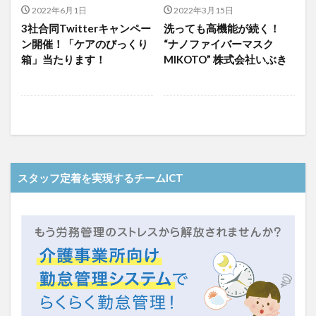
介護人材政策研究会
介護保険
介護保険請求
2022年6月1日
2022年3月15日
3社合同Twitterキャンペー
洗っても高機能が続く！
介護手荒れ
介護施設
介護現場
介護福祉士
ン開催！「ケアのびっくり
“ナノファイバーマスク
介護福祉士国家試験
介護職員等ベースアップ等支援加算
箱」当たります！
MIKOTO” 株式会社いぶき
介護記録
企業理念
回想法
住宅型有料老人ホーム
働き続けたい介護現場
優しさ
処遇改善加算
助成金
勤務形態一覧
勤務表
勤怠管理
千の風・河内
厚生労働省
吉田貴宏
名古屋市緑区
和光苑
和泉市
改善
新年度
介護ICT
言葉の力
スタッフ定着を実現するチームICT
組織力向上
経済産業省
結の樹 天白
老健
聖ヨゼフ寮
職場環境の変革
肌荒れ
自己肯定感
芳賀沙織
茨城県大子町
行動心理学
補助金
見守り
計測データ共有システム
組織作り
訪問介護
認定介護福祉士
認知症
豆知識
速乾