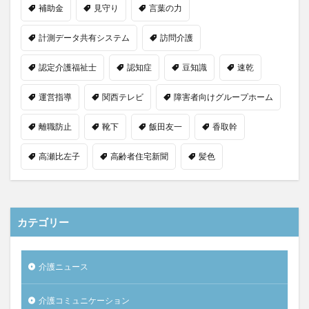
補助金
見守り
言葉の力
計測データ共有システム
訪問介護
認定介護福祉士
認知症
豆知識
速乾
運営指導
関西テレビ
障害者向けグループホーム
離職防止
靴下
飯田友一
香取幹
高瀬比左子
高齢者住宅新聞
髪色
カテゴリー
介護ニュース
介護コミュニケーション