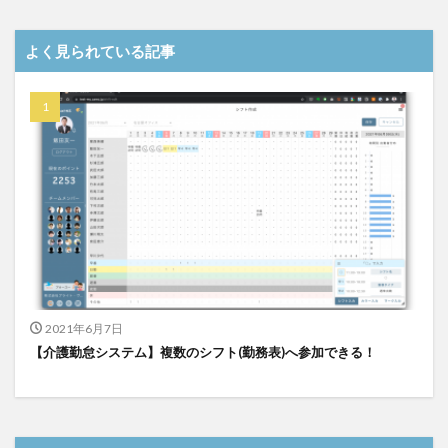
介護DX
AprilDream
ケアニン
カンテレ
カンテレハッズ
キャリアパス
キャンペーン
よく見られている記事
グッドデザイン賞
グランデージ和泉
クリスマス
グループウェア
クレーム
クローズアップ現代
ケアズ・コネクト
ケアデータコネクト
ケアデータコネクト ホーム
コーチング
オリブ園
コミュニケーション
コンピテンシー
サービス付き高齢者住宅
サービス責任者
サカナクション
サポート
サンクスカード
シーツ
シフト表
ジャイ子
ショートヘアー
スケッター
スタッフ不足
スタッフ定着
2021年6月7日
ガレリア
オフェンス
ズボン
Pepper
【介護勤怠システム】複数のシフト(勤務表)へ参加できる！
BPOサービス
CareTEX
CDCホーム
CoeFont
EQ
Future Care Lab in Japan
Hareru Base Arimatsu
ibuki
ICT
ICT補助金
IT導入補助金