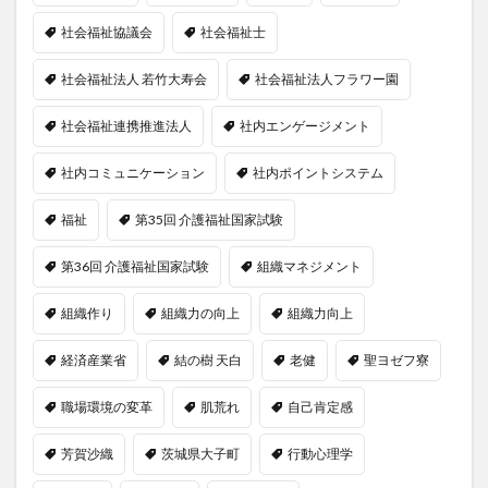
社会福祉協議会
社会福祉士
社会福祉法人 若竹大寿会
社会福祉法人フラワー園
社会福祉連携推進法人
社内エンゲージメント
社内コミュニケーション
社内ポイントシステム
福祉
第35回 介護福祉国家試験
第36回 介護福祉国家試験
組織マネジメント
組織作り
組織力の向上
組織力向上
経済産業省
結の樹 天白
老健
聖ヨゼフ寮
職場環境の変革
肌荒れ
自己肯定感
芳賀沙織
茨城県大子町
行動心理学