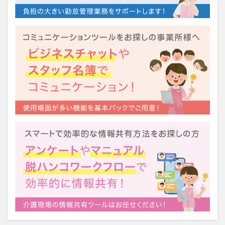
運営指導
関西テレビ
障害者向けグループホーム
離職防止
靴下
飯田友一
香取幹
高瀬比左子
高齢者住宅新聞
組織力の向上
組織マネジメント
日常
特養
有松絞り
未来の介護
未来をつくるKaigoカフェ
株式会社いぶき
梅雨
水仕事
決断力
注文をまちがえる料理店
洗濯物
消毒液
涼しい
清潔感
濱崎明子
理念・ビジョンの浸透
第36回 介護福祉国家試験
生産性向上
申し送り
登壇
皮膚炎
社会福祉協議会
社会福祉士
社会福祉法人 若竹大寿会
社会福祉法人フラワー園
社会福祉連携推進法人
社内エンゲージメント
社内コミュニケーション
社内ポイントシステム
福祉
第35回 介護福祉国家試験
介護テクノロジー