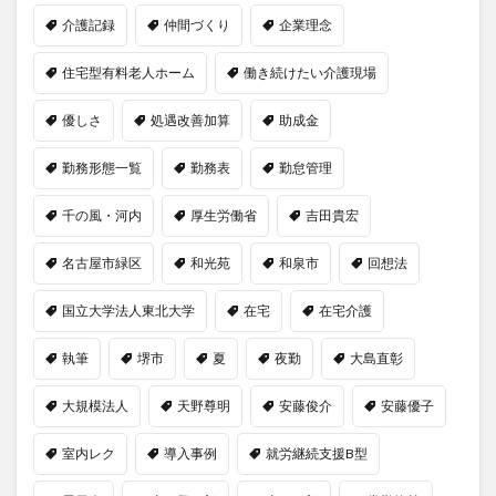
介護記録
仲間づくり
企業理念
住宅型有料老人ホーム
働き続けたい介護現場
優しさ
処遇改善加算
助成金
勤務形態一覧
勤務表
勤怠管理
千の風・河内
厚生労働省
吉田貴宏
名古屋市緑区
和光苑
和泉市
回想法
国立大学法人東北大学
在宅
在宅介護
執筆
堺市
夏
夜勤
大島直彰
大規模法人
天野尊明
安藤俊介
安藤優子
室内レク
導入事例
就労継続支援B型