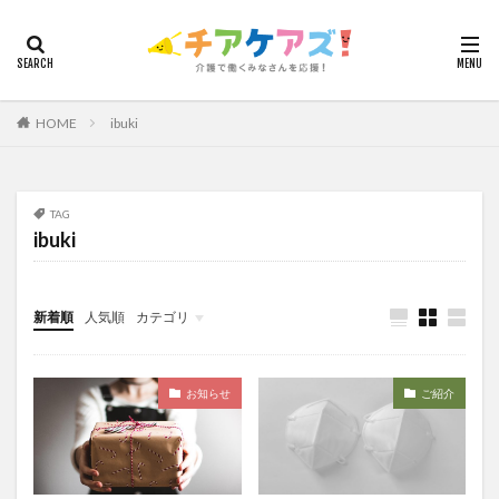
カテゴリー
HOME
ibuki
タグ
7つの習慣
山下興一郎
執筆
堺市
夏
夜勤
大島直彰
大規模法人
天野尊明
TAG
ibuki
安藤俊介
安藤優子
室内レク
導入事例
就労継続支援B型
展示会
山口一郎
在宅
常勤換算
心の知能指数
心理的安全性
新着順
人気順
カテゴリ
心理的安全性診断
志賀弘幸
恩蔵絢子
愛知県
今日から実践！組織改革！
介護ICT情報
お知らせ
ケアズ・コネクト
感情労働
感染症対策
戸田恵梨香
手洗い
お知らせ
ご紹介
手荒れ
手順書
採用
在宅介護
国立大学法人東北大学
新卒
仲間づくり
介護ロボット
介護事業所
介護人材不足