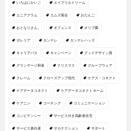
いろはにかいご
エイプリルドリーム
一般社団法人全国介護支援協会
上着
乾燥対策
予防
事業運営
人事考課
人事評価
エニアグラム
エムズ落合
おだんご
人員配置基準
人材採用
プラナス株式会社
おとなりさん。
オフェンス
オリブ園
フォーユー
スマホ活用
ディフェンス
セミナー
タイムカード
タオル
ガレリア
カンテレ
カンテレハッズ
ダレタメすぎと
タレントマネジメント
チーム
キャリアパス
キャンペーン
グッドデザイン賞
チームビルディング
チームを育む
チーム力
グランデージ和泉
クリスマス
グループウェア
チアケアズ
ちぎっ手アート
ちぎり絵
つながって！MIRAI
デイサービス
デジタルの日
クレーム
クローズアップ現代
ケアズ・コネクト
ファクタリング
ドラえもん
ナノファイバー
ケアデータコネクト
ケアデータコネクト ホーム
ナノファイバーマスク
ニコカレ
パーカー
ハビットトラッカー
パラマウントベッド
ケアニン
コーチング
コミュニケーション
ハレルベースアリマツ
パンツ
ハンドクリーム
コンピテンシー
サービス付き高齢者住宅
ハンドソープ
ビジネスマインド
ビジネス哲学
ひび
髪色
サービス責任者
サカナクション
サポート