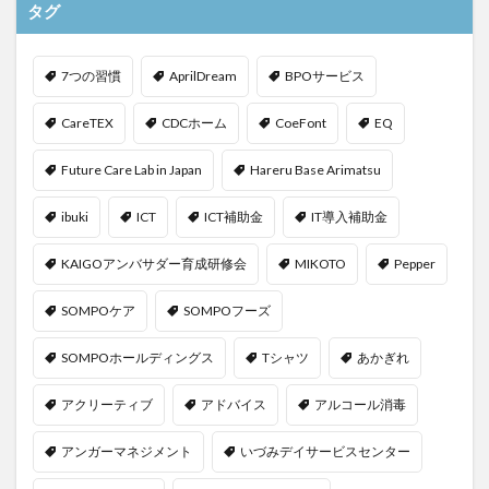
タグ
KAIGOアンバサダー育成研修会
MIKOTO
SOMPOケア
おとなりさん。
SOMPOフーズ
7つの習慣
AprilDream
BPOサービス
SOMPOホールディングス
Tシャツ
あかぎれ
アクリーティブ
アドバイス
アルコール消毒
CareTEX
CDCホーム
CoeFont
EQ
アンガーマネジメント
いづみデイサービスセンター
Future Care Lab in Japan
Hareru Base Arimatsu
いろはにかいご
エイプリルドリーム
エニアグラム
エムズ落合
おだんご
スッキリ
スマート介護
ibuki
ICT
ICT補助金
IT導入補助金
介護
らるご桜木
プレスリリース
KAIGOアンバサダー育成研修会
MIKOTO
Pepper
フレンドチャット
ヘアスタイル
ポケモン
マスキングテープ
マスク
マズローの5段階欲求説
SOMPOケア
SOMPOフーズ
マニュアル
ミディアム
ミヤビー宮の森
SOMPOホールディングス
Tシャツ
あかぎれ
やさしい手
ゆめのたね
ゆめのため
アクリーティブ
アドバイス
アルコール消毒
リーダーシップ
プラススマイル
リアルデータプラットフォーム
リンレイテープ
アンガーマネジメント
いづみデイサービスセンター
レクリエーション
レセプト請求
ロングヘアー