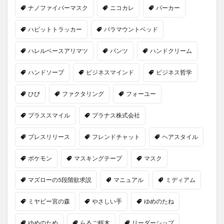
ナノファイバーマスク
ニコカレ
パーカー
ハビットトラッカー
パラマウントベッド
ハレルベースアリマツ
パンツ
ハンドクリーム
ハンドソープ
ビジネスマインド
ビジネス哲学
ひび
ファクタリング
フォーユー
プラススマイル
プラナス株式会社
プレスリリース
フレンドチャット
ヘアスタイル
ポケモン
マスキングテープ
マスク
マズローの5段階欲求説
マニュアル
ミディアム
ミヤビー宮の森
やさしい手
ゆめのたね
ゆめのため
らるご桜木
リーダーシップ