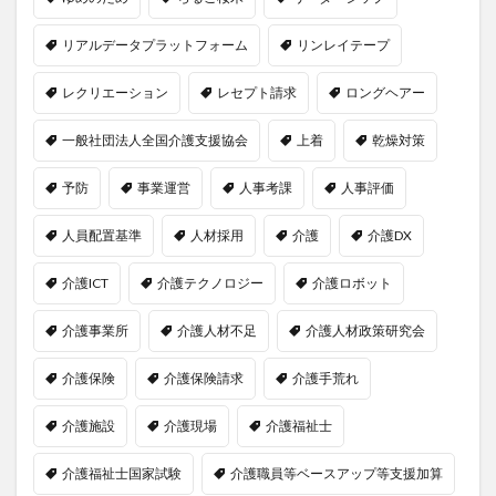
リアルデータプラットフォーム
リンレイテープ
レクリエーション
レセプト請求
ロングヘアー
一般社団法人全国介護支援協会
上着
乾燥対策
予防
事業運営
人事考課
人事評価
人員配置基準
人材採用
介護
介護DX
介護ICT
介護テクノロジー
介護ロボット
介護事業所
介護人材不足
介護人材政策研究会
介護保険
介護保険請求
介護手荒れ
介護施設
介護現場
介護福祉士
介護福祉士国家試験
介護職員等ベースアップ等支援加算