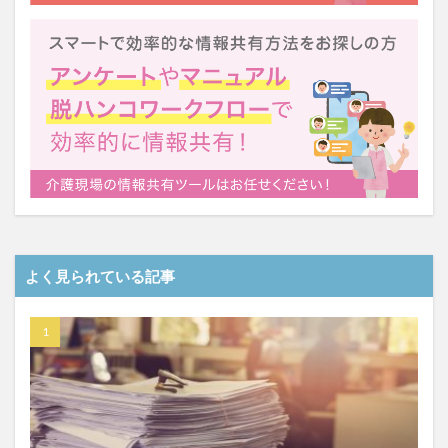
一般社団法人全国介護支援協会
上着
乾燥対策
予防
事業運営
人事考課
人事評価
人員配置基準
人材採用
プラナス株式会社
フォーユー
スマホ活用
ディフェンス
セミナー
タイムカード
タオル
ダレタメすぎと
タレントマネジメント
チーム
チームビルディング
チームを育む
チーム力
チアケアズ
ちぎっ手アート
ちぎり絵
つながって！MIRAI
デイサービス
デジタルの日
よく見られている記事
ファクタリング
ドラえもん
ナノファイバー
ナノファイバーマスク
ニコカレ
パーカー
ハビットトラッカー
パラマウントベッド
ハレルベースアリマツ
パンツ
ハンドクリーム
ハンドソープ
ビジネスマインド
ビジネス哲学
ひび
髪色