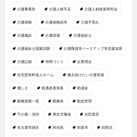
介護事業所
介護人材不足
介護人材政策研究会
介護保険
介護保険請求
介護手荒れ
介護施設
介護現場
介護福祉士
介護福祉士国家試験
介護職員等ベースアップ等支援加算
介護記録
仲間づくり
企業理念
住宅型有料老人ホーム
働き続けたい介護現場
優しさ
処遇改善加算
助成金
勤務形態一覧
勤務表
勤怠管理
千の風・河内
厚生労働省
吉田貴宏
名古屋市緑区
和光苑
和泉市
回想法