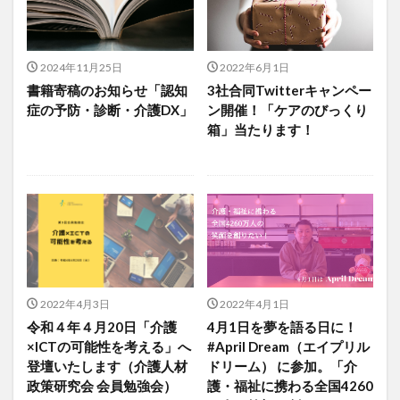
介護人材政策研究会
介護保険
介護保険請求
介護手荒れ
介護施設
介護現場
介護福祉士
介護福祉士国家試験
介護職員等ベースアップ等支援加算
2024年11月25日
2022年6月1日
介護記録
企業理念
回想法
書籍寄稿のお知らせ「認知
3社合同Twitterキャンペー
症の予防・診断・介護DX」
ン開催！「ケアのびっくり
住宅型有料老人ホーム
働き続けたい介護現場
箱」当たります！
優しさ
処遇改善加算
助成金
勤務形態一覧
勤務表
勤怠管理
千の風・河内
厚生労働省
吉田貴宏
名古屋市緑区
和光苑
和泉市
改善
新年度
介護ICT
言葉の力
組織力向上
経済産業省
結の樹 天白
老健
聖ヨゼフ寮
職場環境の変革
肌荒れ
自己肯定感
芳賀沙織
茨城県大子町
2022年4月3日
2022年4月1日
令和４年４月20日「介護
4月1日を夢を語る日に！
行動心理学
補助金
見守り
×ICTの可能性を考える」へ
#April Dream（エイプリル
計測データ共有システム
組織作り
訪問介護
登壇いたします（介護人材
ドリーム） に参加。「介
認定介護福祉士
認知症
豆知識
速乾
政策研究会 会員勉強会）
護・福祉に携わる全国4260