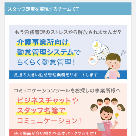
KAIGOアンバサダー育成研修会
MIKOTO
スタッフ定着を実現するチームICT
SOMPOケア
おとなりさん。
SOMPOフーズ
SOMPOホールディングス
Tシャツ
あかぎれ
アクリーティブ
アドバイス
アルコール消毒
アンガーマネジメント
いづみデイサービスセンター
いろはにかいご
エイプリルドリーム
エニアグラム
エムズ落合
おだんご
スッキリ
スマート介護
介護
らるご桜木
プレスリリース
フレンドチャット
ヘアスタイル
ポケモン
マスキングテープ
マスク
マズローの5段階欲求説
マニュアル
ミディアム
ミヤビー宮の森
やさしい手
ゆめのたね
ゆめのため
リーダーシップ
プラススマイル
リアルデータプラットフォーム
リンレイテープ
レクリエーション
レセプト請求
ロングヘアー