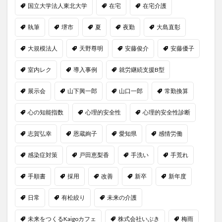
国立大学法人東北大学
在宅
在宅介護
執筆
堺市
夏
夜勤
大島直彰
大規模法人
天野尊明
安藤俊介
安藤優子
室内レク
導入事例
就労継続支援B型
展示会
山下興一郎
山口一郎
常勤換算
心の知能指数
心理的安全性
心理的安全性診断
志賀弘幸
恩蔵絢子
愛知県
感情労働
感染症対策
戸田恵梨香
手洗い
手荒れ
手順書
採用
改善
新卒
新年度
日常
有松絞り
未来の介護
未来をつくるKaigoカフェ
株式会社いぶき
梅雨