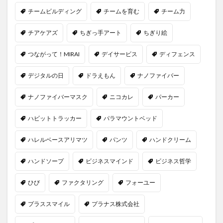
チームビルディング
チームを育む
チーム力
チアケアズ
ちぎっ手アート
ちぎり絵
つながって！MIRAI
デイサービス
ディフェンス
デジタルの日
ドラえもん
ナノファイバー
ナノファイバーマスク
ニコカレ
パーカー
ハビットトラッカー
パラマウントベッド
ハレルベースアリマツ
パンツ
ハンドクリーム
ハンドソープ
ビジネスマインド
ビジネス哲学
ひび
ファクタリング
フォーユー
プラススマイル
プラナス株式会社