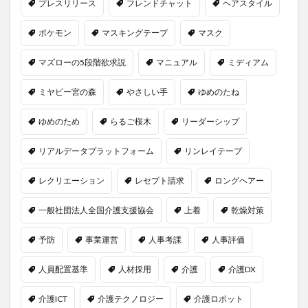
プレスリリース
フレンドチャット
ヘアスタイル
ポケモン
マスキングテープ
マスク
マズローの5段階欲求説
マニュアル
ミディアム
ミヤビー宮の森
やさしい手
ゆめのたね
ゆめのため
らるご桜木
リーダーシップ
リアルデータプラットフォーム
リンレイテープ
レクリエーション
レセプト請求
ロングヘアー
一般社団法人全国介護支援協会
上着
乾燥対策
予防
事業運営
人事考課
人事評価
人員配置基準
人材採用
介護
介護DX
介護ICT
介護テクノロジー
介護ロボット