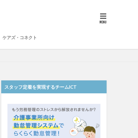
子
愛知県
在宅介護
材不足
場
介護福祉士
ケアズ・コネクト
想法
勤務形態一覧
和光苑
和泉市
老健
行動心理学
スタッフ定着を実現するチームICT
士
認知症
靴下
ント
日常
雨
水仕事
明子
皮膚炎