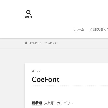
常勤換算
心
感情労働
感
国立大学法人東北
介護人材政策研究
ホーム
介護スタッ
介護福祉士国家試
住宅型有料老人ホ
HOME
CoeFont
勤務表
勤怠
改善
新年度
聖ヨゼフ寮
補助金
見守
TAG
CoeFont
豆知識
速乾
飯田友一
香
特養
有松絞
決断力
注文
新着順
人気順
カテゴリ
理念・ビジョンの