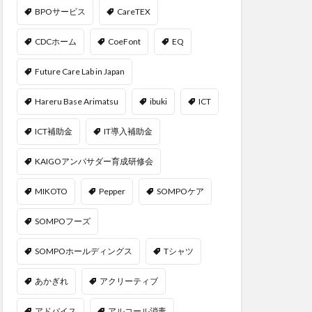
BPOサービス
CareTEX
CDCホーム
CoeFont
EQ
Future Care Lab in Japan
Hareru Base Arimatsu
ibuki
ICT
ICT補助金
IT導入補助金
KAIGOアンバサダー育成研修会
MIKOTO
Pepper
SOMPOケア
SOMPOフーズ
SOMPOホールディングス
Tシャツ
あかぎれ
アクリーティブ
アドバイス
アルコール消毒