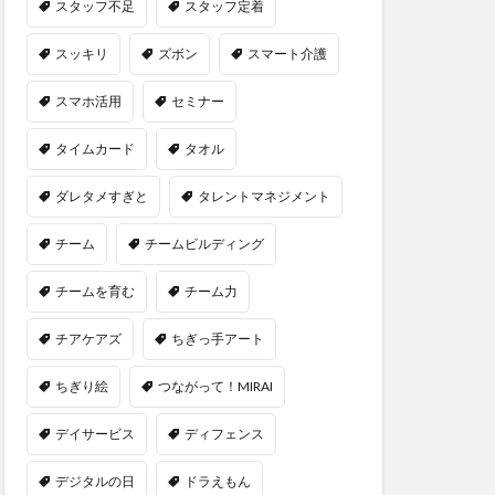
スタッフ不足
スタッフ定着
スッキリ
ズボン
スマート介護
スマホ活用
セミナー
タイムカード
タオル
ダレタメすぎと
タレントマネジメント
チーム
チームビルディング
チームを育む
チーム力
チアケアズ
ちぎっ手アート
ちぎり絵
つながって！MIRAI
デイサービス
ディフェンス
デジタルの日
ドラえもん