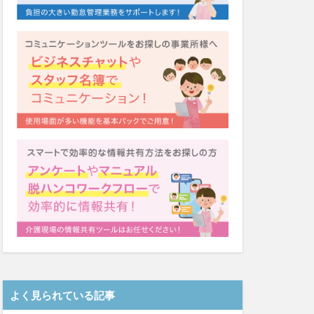
システム
福祉
カンテレ
泉
クリスマス
ネクト
テンシー
ード
シーツ
着
ガレリア
Font
EQ
導入補助金
Oフーズ
アルコール消毒
ーム
るご桜木
よく見られている記事
マスク