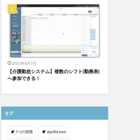
ゆめのたね
ンレイテープ
上着
乾燥対策
株式会社
ダレタメすぎと
チアケアズ
ファクタリング
2021年6月7日
【介護勤怠システム】複数のシフト(勤務表)
ビットトラッカー
へ参加できる！
プ
タグ
7つの習慣
AprilDream