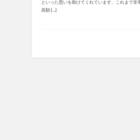
といった思いを助けてくれています。これまで非
マズローの5段階
高額 […]
ゆめのため
レクリエーション
予防
事業運
フォーユー
タレントマネジメ
ちぎっ手アート
ドラえもん
パラマウントベッ
ビジネスマインド