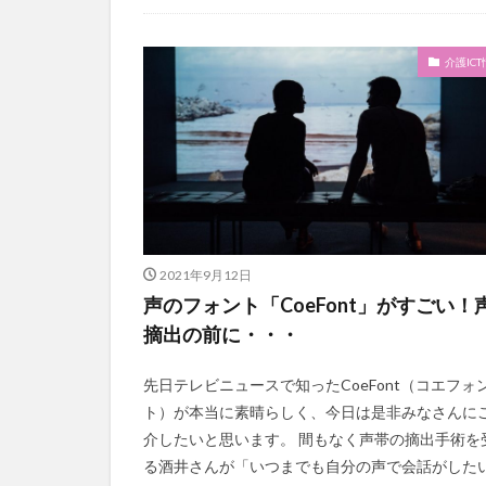
今日から実践！組織改革！
介護ICT情報
お知らせ
ケアズ・コネクト
社会福祉協議会
社会福祉連携推進
介護IC
第35回 介護福祉
カンテレハッズ
グループウェア
ケアデータコネク
サービス付き高齢
シフト表
ジ
2021年9月12日
オフェンス
声のフォント「CoeFont」がすごい！
Future Care Lab in
摘出の前に・・・
KAIGOアンバサ
SOMPOホールデ
先日テレビニュースで知ったCoeFont（コエフォ
ト）が本当に素晴らしく、今日は是非みなさんに
アンガーマネジメ
介したいと思います。 間もなく声帯の摘出手術を
エニアグラム
る酒井さんが「いつまでも自分の声で会話がした
プレスリリース