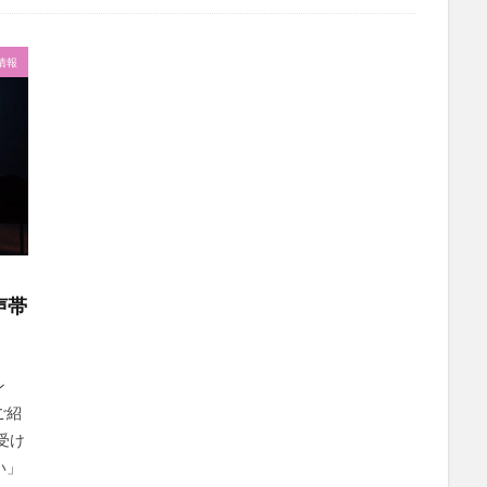
社会福祉士
社会福祉法人 若竹大寿会
社会福祉法人フラワー園
法人
社内エンゲージメント
社内コミュニケーション
社内ポイント
T情報
国家試験
介護テクノロジー
介護DX
AprilDream
ケアニン
キャリアパス
キャンペーン
グッドデザイン賞
グランデージ和
クレーム
クローズアップ現代
ケアズ・コネクト
ケアデータコ
ト ホーム
コーチング
オリブ園
コミュニケーション
コンピ
者住宅
サービス責任者
サカナクション
サポート
サンクスカ
ャイ子
ショートヘアー
スケッター
スタッフ不足
スタッフ定
ズボン
Pepper
BPOサービス
CareTEX
CDCホーム
Coe
声帯
 Japan
Hareru Base Arimatsu
ibuki
ICT
ICT補助金
IT
ダー育成研修会
MIKOTO
SOMPOケア
おとなりさん。
SOMP
ィングス
Tシャツ
あかぎれ
アクリーティブ
アドバイス
ン
ご紹
ント
いづみデイサービスセンター
いろはにかいご
エイプリルドリ
受け
エムズ落合
おだんご
スッキリ
スマート介護
介護
ら
い」
フレンドチャット
ヘアスタイル
ポケモン
マスキングテープ