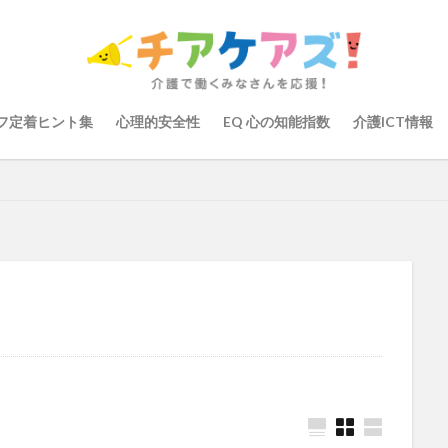
の知能指数
心理的安全性
心理的安全性診断
志賀弘幸
恩蔵絢
染症対策
戸田恵梨香
手洗い
手荒れ
手順書
採用
大学
新卒
仲間づくり
介護ロボット
介護事業所
介護人
会
介護保険
介護保険請求
介護手荒れ
介護施設
介護現
フ定着ヒント集
心理的安全性
EQ 心の知能指数
介護ICT情報
験
介護職員等ベースアップ等支援加算
介護記録
企業理念
回
ーム
働き続けたい介護現場
優しさ
処遇改善加算
助成金
管理
千の風・河内
厚生労働省
吉田貴宏
名古屋市緑区
介護ICT
言葉の力
組織力向上
経済産業省
結の樹 天白
職場環境の変革
肌荒れ
自己肯定感
芳賀沙織
茨城県大子町
り
計測データ共有システム
組織作り
訪問介護
認定介護福祉
運営指導
関西テレビ
障害者向けグループホーム
離職防止
取幹
高瀬比左子
高齢者住宅新聞
組織力の向上
組織マネジメ
り
未来の介護
未来をつくるKaigoカフェ
株式会社いぶき
梅
をまちがえる料理店
洗濯物
消毒液
涼しい
清潔感
濱崎
浸透
第36回 介護福祉国家試験
生産性向上
申し送り
登壇