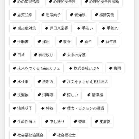
心の知能指数
心理的安全性
心理的安全性診断
志賀弘幸
恩蔵絢子
愛知県
感情労働
感染症対策
戸田恵梨香
手洗い
手荒れ
手順書
採用
改善
新卒
新年度
日常
有松絞り
未来の介護
未来をつくるKaigoカフェ
株式会社いぶき
梅雨
水仕事
決断力
注文をまちがえる料理店
洗濯物
消毒液
涼しい
清潔感
濱崎明子
特養
理念・ビジョンの浸透
生産性向上
申し送り
登壇
皮膚炎
社会福祉協議会
社会福祉士