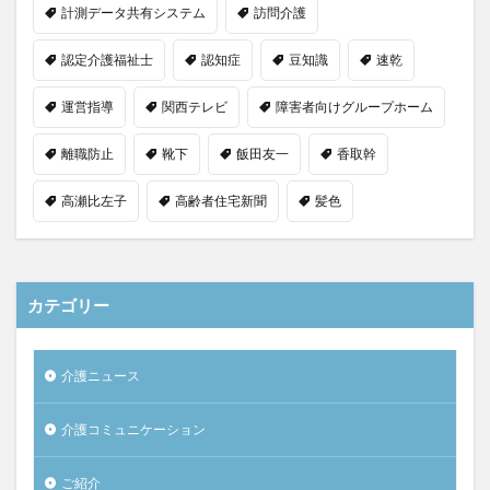
計測データ共有システム
訪問介護
認定介護福祉士
認知症
豆知識
速乾
運営指導
関西テレビ
障害者向けグループホーム
離職防止
靴下
飯田友一
香取幹
高瀬比左子
高齢者住宅新聞
髪色
カテゴリー
介護ニュース
介護コミュニケーション
ご紹介