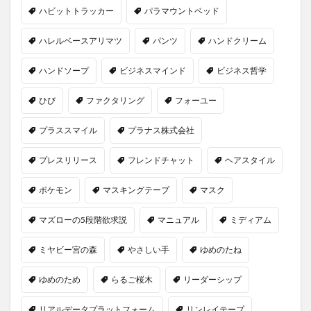
ハビットトラッカー
パラマウントベッド
ハレルベースアリマツ
パンツ
ハンドクリーム
ハンドソープ
ビジネスマインド
ビジネス哲学
ひび
ファクタリング
フォーユー
プラススマイル
プラナス株式会社
プレスリリース
フレンドチャット
ヘアスタイル
ポケモン
マスキングテープ
マスク
マズローの5段階欲求説
マニュアル
ミディアム
ミヤビー宮の森
やさしい手
ゆめのたね
ゆめのため
らるご桜木
リーダーシップ
リアルデータプラットフォーム
リンレイテープ