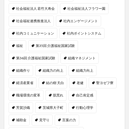
社会福祉法人 若竹大寿会
社会福祉法人フラワー園
社会福祉連携推進法人
社内エンゲージメント
社内コミュニケーション
社内ポイントシステム
福祉
第35回 介護福祉国家試験
第36回 介護福祉国家試験
組織マネジメント
組織作り
組織力の向上
組織力向上
経済産業省
結の樹 天白
老健
聖ヨゼフ寮
職場環境の変革
肌荒れ
自己肯定感
芳賀沙織
茨城県大子町
行動心理学
補助金
見守り
言葉の力