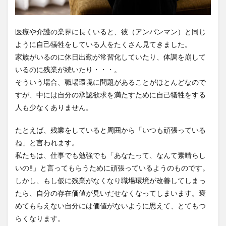
一般社団法人全国介護支援協会
上着
乾燥対策
予防
事業運営
人事考課
人事評価
医療や介護の業界に長くいると、彼（アンパンマン）と同じ
人員配置基準
人材採用
プラナス株式会社
ように自己犠牲をしている人をたくさん見てきました。
フォーユー
スマホ活用
ディフェンス
家族がいるのに休日出勤が常習化していたり、体調を崩して
いるのに残業が続いたり・・・。
セミナー
タイムカード
タオル
そういう場合、職場環境に問題があることがほとんどなので
ダレタメすぎと
タレントマネジメント
チーム
すが、中には自分の承認欲求を満たすために自己犠牲をする
チームビルディング
チームを育む
チーム力
人も少なくありません。
チアケアズ
ちぎっ手アート
ちぎり絵
たとえば、残業をしていると周囲から「いつも頑張っている
つながって！MIRAI
デイサービス
デジタルの日
ね」と言われます。
ファクタリング
ドラえもん
ナノファイバー
私たちは、仕事でも勉強でも「あなたって、なんて素晴らし
ナノファイバーマスク
ニコカレ
パーカー
いの‼」と言ってもらうために頑張っているようのものです。
ハビットトラッカー
パラマウントベッド
しかし、もし仮に残業がなくなり職場環境が改善してしまっ
ハレルベースアリマツ
パンツ
ハンドクリーム
たら、自分の存在価値が見いだせなくなってしまいます。褒
めてもらえない自分には価値がないように思えて、とてもつ
ハンドソープ
ビジネスマインド
ビジネス哲学
らくなります。
ひび
髪色