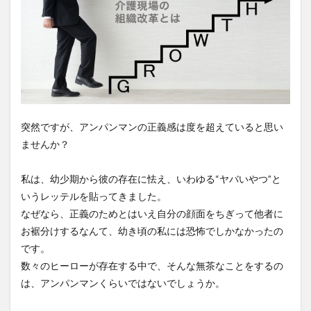
運営指導
関西テレビ
障害者向けグループホーム
離職防止
靴下
飯田友一
香取幹
高瀬比左子
高齢者住宅新聞
組織力の向上
組織マネジメント
日常
特養
有松絞り
未来の介護
未来をつくるKaigoカフェ
株式会社いぶき
梅雨
水仕事
決断力
突然ですが、アンパンマンの正義感は度を超えていると思い
注文をまちがえる料理店
洗濯物
消毒液
ませんか？
涼しい
清潔感
濱崎明子
理念・ビジョンの浸透
第36回 介護福祉国家試験
私は、幼少期から彼の存在に怯え、いわゆる“ヤバいやつ”と
生産性向上
申し送り
登壇
皮膚炎
いうレッテルを貼ってきました。
なぜなら、正義のためとはいえ自分の顔面をちぎって他者に
社会福祉協議会
社会福祉士
お裾分けするなんて、幼き頃の私には恐怖でしかなかったの
社会福祉法人 若竹大寿会
社会福祉法人フラワー園
です。
社会福祉連携推進法人
社内エンゲージメント
数々のヒーローが存在する中で、そんな無茶なことをするの
社内コミュニケーション
社内ポイントシステム
は、アンパンマンくらいではないでしょうか。
福祉
第35回 介護福祉国家試験
介護テクノロジー