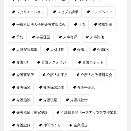
レクリエーション
レセプト請求
ロングヘアー
一般社団法人全国介護支援協会
上着
乾燥対策
予防
事業運営
人事考課
人事評価
人員配置基準
人材採用
介護
介護DX
介護ICT
介護テクノロジー
介護ロボット
介護事業所
介護人材不足
介護人材政策研究会
介護保険
介護保険請求
介護手荒れ
介護施設
介護現場
介護福祉士
介護福祉士国家試験
介護職員等ベースアップ等支援加算
介護記録
仲間づくり
企業理念