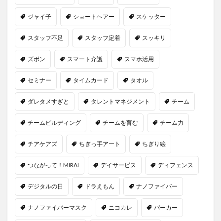
ジャイ子
ショートヘアー
スケッター
スタッフ不足
スタッフ定着
スッキリ
ズボン
スマート介護
スマホ活用
セミナー
タイムカード
タオル
ダレタメすぎと
タレントマネジメント
チーム
チームビルディング
チームを育む
チーム力
チアケアズ
ちぎっ手アート
ちぎり絵
つながって！MIRAI
デイサービス
ディフェンス
デジタルの日
ドラえもん
ナノファイバー
ナノファイバーマスク
ニコカレ
パーカー