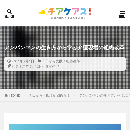
カテゴリー
タグ
7つの習慣
山下興一郎
執筆
堺市
夏
アンパンマンの生き方から学ぶ介護現場の組織改革
夜勤
大島直彰
大規模法人
天野尊明
2021年9月1日
今日から実践！組織改革！
安藤俊介
安藤優子
室内レク
導入事例
ビジネス哲学
,
介護
,
行動心理学
就労継続支援B型
展示会
山口一郎
在宅
常勤換算
心の知能指数
心理的安全性
心理的安全性診断
志賀弘幸
恩蔵絢子
愛知県
HOME
今日から実践！組織改革！
アンパンマンの生き方から学ぶ
感情労働
感染症対策
戸田恵梨香
手洗い
手荒れ
手順書
採用
在宅介護
国立大学法人東北大学
新卒
仲間づくり
介護ロボット
介護事業所
介護人材不足