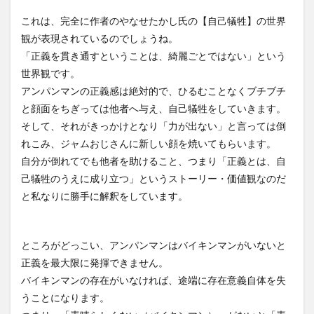
介護DX
AprilDream
ケアニン
カンテレ
これは、完全に作者のやなせたかし氏の【自己犠牲】の世界
カンテレハッズ
キャリアパス
キャンペーン
観が表現されているのでしょうね。
グッドデザイン賞
グランデージ和泉
クリスマス
「正義を貫き通すということは、綺麗ごとではない」という
グループウェア
クレーム
クローズアップ現代
世界観です。
アンパンマンの正義感は絶対的で、ひるむことなくブチブチ
ケアズ・コネクト
ケアデータコネクト
と顔面をちぎっては他者へ与え、自己犠牲をしていきます。
ケアデータコネクト ホーム
コーチング
オリブ園
そして、それがきっかけとなり「力が出ない」と言っては倒
コミュニケーション
コンピテンシー
れこみ、ジャムおじさんに新しい顔を焼いてもらいます。
サービス付き高齢者住宅
サービス責任者
自分が倒れてでも他者を助けること、つまり「正義とは、自
サカナクション
サポート
サンクスカード
己犠牲のうえに成り立つ」というストーリー・価値観なのだ
と私なりに勝手に解釈をしています。
シーツ
シフト表
ジャイ子
ショートヘアー
スケッター
スタッフ不足
スタッフ定着
ガレリア
オフェンス
ズボン
Pepper
ところがどっこい、アンパンマンはバイキンマンがいないと
BPOサービス
CareTEX
CDCホーム
CoeFont
正義を最大限に発揮できません。
バイキンマンの存在がいなければ、途端に存在意義自体を失
EQ
Future Care Lab in Japan
Hareru Base Arimatsu
うことになります。
ibuki
ICT
ICT補助金
IT導入補助金