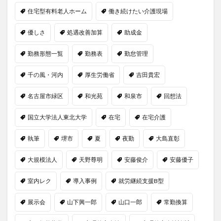
住宅型有料老人ホーム
働き続けたい介護現場
優しさ
処遇改善加算
助成金
勤務形態一覧
勤務表
勤怠管理
千の風・河内
厚生労働省
吉田貴宏
名古屋市緑区
和光苑
和泉市
回想法
国立大学法人東北大学
在宅
在宅介護
執筆
堺市
夏
夜勤
大島直彰
大規模法人
天野尊明
安藤俊介
安藤優子
室内レク
導入事例
就労継続支援B型
展示会
山下興一郎
山口一郎
常勤換算