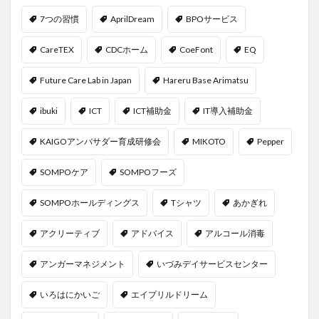
7つの習慣
AprilDream
BPOサービス
CareTEX
CDCホーム
CoeFont
EQ
Future Care Lab in Japan
Hareru Base Arimatsu
ibuki
ICT
ICT補助金
IT導入補助金
KAIGOアンバサダー育成研修会
MIKOTO
Pepper
SOMPOケア
SOMPOフーズ
SOMPOホールディングス
Tシャツ
あかぎれ
アクリーティブ
アドバイス
アルコール消毒
アンガーマネジメント
いづみデイサービスセンター
いろはにかいご
エイプリルドリーム