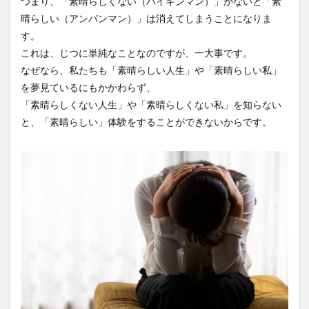
つまり、「素晴らしくない（バイキンマン）」がないと「素
KAIGOアンバサダー育成研修会
MIKOTO
晴らしい（アンパンマン）」は消えてしまうことになりま
SOMPOケア
おとなりさん。
SOMPOフーズ
す。
SOMPOホールディングス
Tシャツ
あかぎれ
これは、じつに単純なことなのですが、一大事です。
なぜなら、私たちも「素晴らしい人生」や「素晴らしい私」
アクリーティブ
アドバイス
アルコール消毒
を夢見ているにもかかわらず、
アンガーマネジメント
いづみデイサービスセンター
「素晴らしくない人生」や「素晴らしくない私」を知らない
いろはにかいご
エイプリルドリーム
エニアグラム
と、「素晴らしい」体験をすることができないからです。
エムズ落合
おだんご
スッキリ
スマート介護
介護
らるご桜木
プレスリリース
フレンドチャット
ヘアスタイル
ポケモン
マスキングテープ
マスク
マズローの5段階欲求説
マニュアル
ミディアム
ミヤビー宮の森
やさしい手
ゆめのたね
ゆめのため
リーダーシップ
プラススマイル
リアルデータプラットフォーム
リンレイテープ
レクリエーション
レセプト請求
ロングヘアー