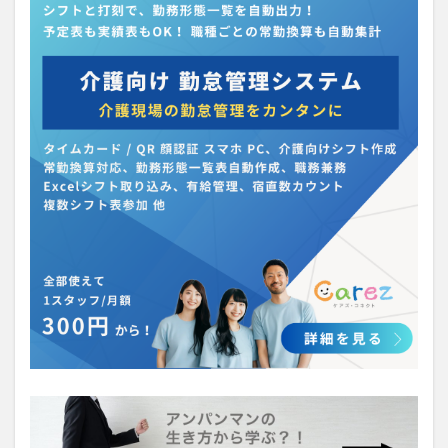
介護人材政策研究会
介護保険
介護保険請求
介護手荒れ
介護施設
介護現場
介護福祉士
介護福祉士国家試験
介護職員等ベースアップ等支援加算
介護記録
企業理念
回想法
住宅型有料老人ホーム
働き続けたい介護現場
優しさ
処遇改善加算
助成金
勤務形態一覧
勤務表
勤怠管理
千の風・河内
厚生労働省
吉田貴宏
名古屋市緑区
和光苑
和泉市
改善
新年度
介護ICT
言葉の力
組織力向上
経済産業省
結の樹 天白
老健
聖ヨゼフ寮
職場環境の変革
肌荒れ
自己肯定感
芳賀沙織
茨城県大子町
行動心理学
補助金
見守り
計測データ共有システム
組織作り
訪問介護
認定介護福祉士
認知症
豆知識
速乾