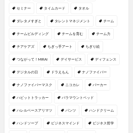
セミナー
タイムカード
タオル
ダレタメすぎと
タレントマネジメント
チーム
チームビルディング
チームを育む
チーム力
チアケアズ
ちぎっ手アート
ちぎり絵
つながって！MIRAI
デイサービス
ディフェンス
デジタルの日
ドラえもん
ナノファイバー
ナノファイバーマスク
ニコカレ
パーカー
ハビットトラッカー
パラマウントベッド
ハレルベースアリマツ
パンツ
ハンドクリーム
ハンドソープ
ビジネスマインド
ビジネス哲学