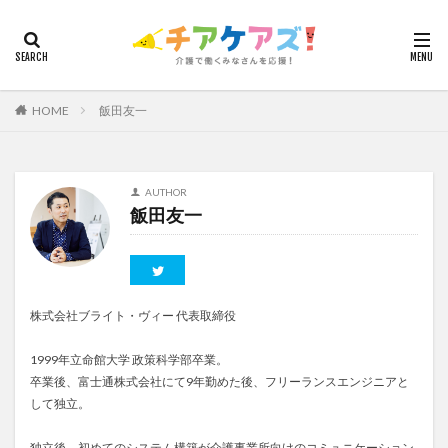
カテゴリー
HOME
飯田友一
タグ
7つの習慣
山下興一郎
執筆
堺市
夏
夜勤
大島直彰
大規模法人
天野尊明
AUTHOR
飯田友一
安藤俊介
安藤優子
室内レク
導入事例
就労継続支援B型
展示会
山口一郎
在宅
常勤換算
心の知能指数
心理的安全性
心理的安全性診断
志賀弘幸
恩蔵絢子
愛知県
株式会社ブライト・ヴィー 代表取締役
感情労働
感染症対策
戸田恵梨香
手洗い
1999年立命館大学 政策科学部卒業。
手荒れ
手順書
採用
在宅介護
卒業後、富士通株式会社にて9年勤めた後、フリーランスエンジニアと
国立大学法人東北大学
新卒
仲間づくり
して独立。
介護ロボット
介護事業所
介護人材不足
独立後、初めてのシステム構築が介護事業所向けのコミュニケーション