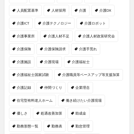
人員配置基準
人材採用
介護
介護DX
介護ICT
介護テクノロジー
介護ロボット
介護事業所
介護人材不足
介護人材政策研究会
介護保険
介護保険請求
介護手荒れ
介護施設
介護現場
介護福祉士
介護福祉士国家試験
介護職員等ベースアップ等支援加算
介護記録
仲間づくり
企業理念
住宅型有料老人ホーム
働き続けたい介護現場
優しさ
処遇改善加算
助成金
勤務形態一覧
勤務表
勤怠管理