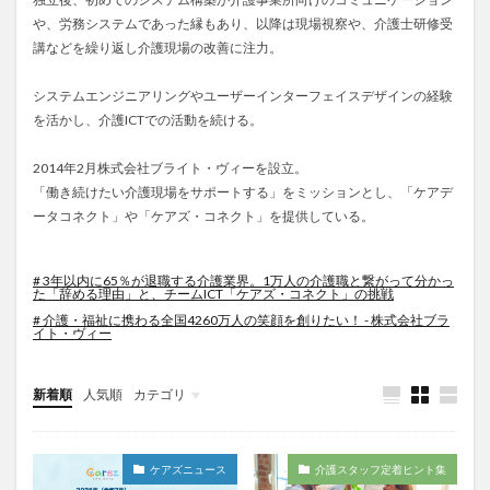
介護人材政策研究会
介護保険
介護保険請求
や、労務システムであった縁もあり、以降は現場視察や、介護士研修受
介護手荒れ
介護施設
介護現場
介護福祉士
講などを繰り返し介護現場の改善に注力。
介護福祉士国家試験
介護職員等ベースアップ等支援加算
システムエンジニアリングやユーザーインターフェイスデザインの経験
介護記録
企業理念
回想法
を活かし、介護ICTでの活動を続ける。
住宅型有料老人ホーム
働き続けたい介護現場
2014年2月株式会社ブライト・ヴィーを設立。
優しさ
処遇改善加算
助成金
勤務形態一覧
「働き続けたい介護現場をサポートする」をミッションとし、「ケアデ
勤務表
勤怠管理
千の風・河内
厚生労働省
ータコネクト」や「ケアズ・コネクト」を提供している。
吉田貴宏
名古屋市緑区
和光苑
和泉市
改善
新年度
介護ICT
言葉の力
# 3年以内に65％が退職する介護業界。1万人の介護職と繋がって分かっ
た「辞める理由」と、チームICT「ケアズ・コネクト」の挑戦
組織力向上
経済産業省
結の樹 天白
老健
# 介護・福祉に携わる全国4260万人の笑顔を創りたい！ - 株式会社ブラ
イト・ヴィー
聖ヨゼフ寮
職場環境の変革
肌荒れ
自己肯定感
芳賀沙織
茨城県大子町
新着順
人気順
カテゴリ
行動心理学
補助金
見守り
今日から実践！組織改革！
介護ICT情報
お知らせ
ケアズ・コネクト
計測データ共有システム
組織作り
訪問介護
認定介護福祉士
認知症
豆知識
速乾
ケアズニュース
介護スタッフ定着ヒント集