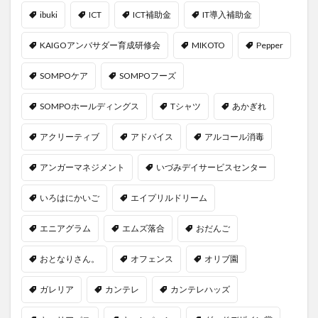
ibuki
ICT
ICT補助金
IT導入補助金
KAIGOアンバサダー育成研修会
MIKOTO
Pepper
SOMPOケア
SOMPOフーズ
SOMPOホールディングス
Tシャツ
あかぎれ
アクリーティブ
アドバイス
アルコール消毒
アンガーマネジメント
いづみデイサービスセンター
いろはにかいご
エイプリルドリーム
エニアグラム
エムズ落合
おだんご
おとなりさん。
オフェンス
オリブ園
ガレリア
カンテレ
カンテレハッズ