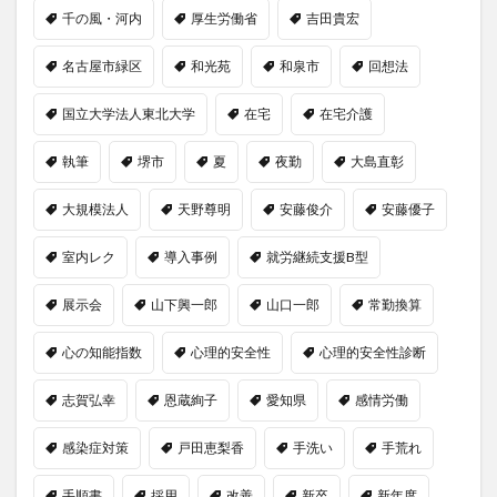
千の風・河内
厚生労働省
吉田貴宏
名古屋市緑区
和光苑
和泉市
回想法
国立大学法人東北大学
在宅
在宅介護
執筆
堺市
夏
夜勤
大島直彰
大規模法人
天野尊明
安藤俊介
安藤優子
室内レク
導入事例
就労継続支援B型
展示会
山下興一郎
山口一郎
常勤換算
心の知能指数
心理的安全性
心理的安全性診断
志賀弘幸
恩蔵絢子
愛知県
感情労働
感染症対策
戸田恵梨香
手洗い
手荒れ
手順書
採用
改善
新卒
新年度