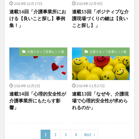
2024年12月17日
2024年12月9日
KAIGOアンバサダー育成研修会
MIKOTO
連載16回「介護事業所にお
連載15回「ポジティブな介
SOMPOケア
おとなりさん。
SOMPOフーズ
ける【良いこと探し】事例
護現場づくりの鍵は【良い
SOMPOホールディングス
Tシャツ
あかぎれ
集！」
こと探し】」
アクリーティブ
アドバイス
アルコール消毒
アンガーマネジメント
いづみデイサービスセンター
いろはにかいご
エイプリルドリーム
エニアグラム
介護スタッフ定着ヒント集
介護スタッフ定着ヒント集
エムズ落合
おだんご
スッキリ
スマート介護
介護
らるご桜木
プレスリリース
フレンドチャット
ヘアスタイル
ポケモン
2024年12月2日
2024年11月27日
マスキングテープ
マスク
マズローの5段階欲求説
連載14回「心理的安全性が
連載13回「なぜ今、介護現
マニュアル
ミディアム
ミヤビー宮の森
介護事業所にもたらす影
場で心理的安全性が求めら
響」
れるのか」
やさしい手
ゆめのたね
ゆめのため
リーダーシップ
プラススマイル
リアルデータプラットフォーム
リンレイテープ
1
2
3
4
Next
レクリエーション
レセプト請求
ロングヘアー