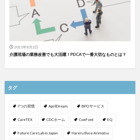
2021年8月2日
介護現場の業務改善でも大活躍！PDCAで一番大切なものとは？
タグ
7つの習慣
AprilDream
BPOサービス
CareTEX
CDCホーム
CoeFont
EQ
Future Care Lab in Japan
Hareru Base Arimatsu