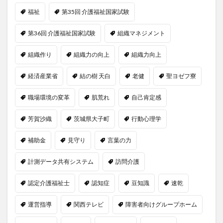
福祉
第35回 介護福祉国家試験
第36回 介護福祉国家試験
組織マネジメント
組織作り
組織力の向上
組織力向上
経済産業省
結の樹 天白
老健
聖ヨゼフ寮
職場環境の変革
肌荒れ
自己肯定感
芳賀沙織
茨城県大子町
行動心理学
補助金
見守り
言葉の力
計測データ共有システム
訪問介護
認定介護福祉士
認知症
豆知識
速乾
運営指導
関西テレビ
障害者向けグループホーム