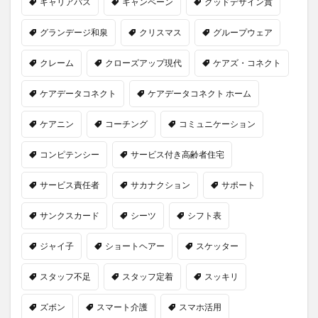
キャリアパス
キャンペーン
グッドデザイン賞
グランデージ和泉
クリスマス
グループウェア
クレーム
クローズアップ現代
ケアズ・コネクト
ケアデータコネクト
ケアデータコネクト ホーム
ケアニン
コーチング
コミュニケーション
コンピテンシー
サービス付き高齢者住宅
サービス責任者
サカナクション
サポート
サンクスカード
シーツ
シフト表
ジャイ子
ショートヘアー
スケッター
スタッフ不足
スタッフ定着
スッキリ
ズボン
スマート介護
スマホ活用