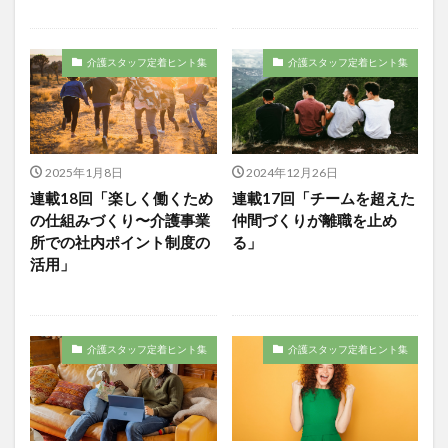
介護DX
AprilDream
ケアニン
カンテレ
カンテレハッズ
キャリアパス
キャンペーン
介護スタッフ定着ヒント集
介護スタッフ定着ヒント集
グッドデザイン賞
グランデージ和泉
クリスマス
グループウェア
クレーム
クローズアップ現代
ケアズ・コネクト
ケアデータコネクト
ケアデータコネクト ホーム
コーチング
オリブ園
2025年1月8日
2024年12月26日
コミュニケーション
コンピテンシー
連載18回「楽しく働くため
連載17回「チームを超えた
の仕組みづくり〜介護事業
仲間づくりが離職を止め
サービス付き高齢者住宅
サービス責任者
所での社内ポイント制度の
る」
サカナクション
サポート
サンクスカード
活用」
シーツ
シフト表
ジャイ子
ショートヘアー
スケッター
スタッフ不足
スタッフ定着
ガレリア
オフェンス
ズボン
Pepper
介護スタッフ定着ヒント集
介護スタッフ定着ヒント集
BPOサービス
CareTEX
CDCホーム
CoeFont
EQ
Future Care Lab in Japan
Hareru Base Arimatsu
ibuki
ICT
ICT補助金
IT導入補助金