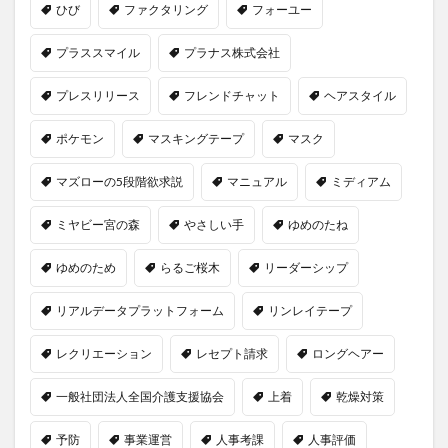
ひび
ファクタリング
フォーユー
プラススマイル
プラナス株式会社
プレスリリース
フレンドチャット
ヘアスタイル
ポケモン
マスキングテープ
マスク
マズローの5段階欲求説
マニュアル
ミディアム
ミヤビー宮の森
やさしい手
ゆめのたね
ゆめのため
らるご桜木
リーダーシップ
リアルデータプラットフォーム
リンレイテープ
レクリエーション
レセプト請求
ロングヘアー
一般社団法人全国介護支援協会
上着
乾燥対策
予防
事業運営
人事考課
人事評価