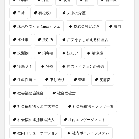
日常
有松絞り
未来の介護
未来をつくるKaigoカフェ
株式会社いぶき
梅雨
水仕事
決断力
注文をまちがえる料理店
洗濯物
消毒液
涼しい
清潔感
濱崎明子
特養
理念・ビジョンの浸透
生産性向上
申し送り
登壇
皮膚炎
社会福祉協議会
社会福祉士
社会福祉法人 若竹大寿会
社会福祉法人フラワー園
社会福祉連携推進法人
社内エンゲージメント
社内コミュニケーション
社内ポイントシステム