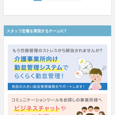
一般社団法人全国介護支援協会
上着
乾燥対策
予防
事業運営
人事考課
人事評価
人員配置基準
人材採用
プラナス株式会社
フォーユー
スマホ活用
ディフェンス
スタッフ定着を実現するチームICT
セミナー
タイムカード
タオル
ダレタメすぎと
タレントマネジメント
チーム
チームビルディング
チームを育む
チーム力
チアケアズ
ちぎっ手アート
ちぎり絵
つながって！MIRAI
デイサービス
デジタルの日
ファクタリング
ドラえもん
ナノファイバー
ナノファイバーマスク
ニコカレ
パーカー
ハビットトラッカー
パラマウントベッド
ハレルベースアリマツ
パンツ
ハンドクリーム
ハンドソープ
ビジネスマインド
ビジネス哲学
ひび
髪色