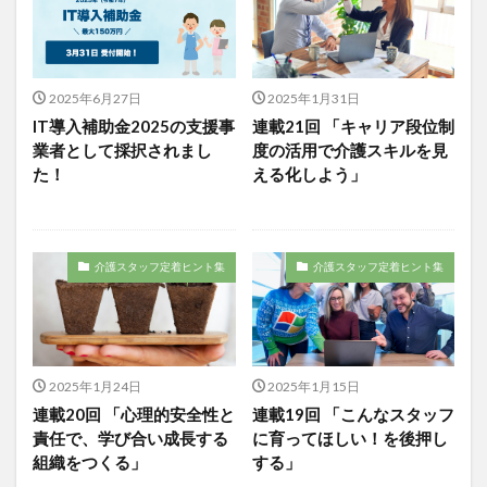
運営指導
関西テレビ
障害者向けグループホーム
離職防止
靴下
飯田友一
香取幹
高瀬比左子
高齢者住宅新聞
組織力の向上
2025年6月27日
2025年1月31日
組織マネジメント
日常
特養
有松絞り
IT導入補助金2025の支援事
連載21回 「キャリア段位制
未来の介護
未来をつくるKaigoカフェ
業者として採択されまし
度の活用で介護スキルを見
た！
える化しよう」
株式会社いぶき
梅雨
水仕事
決断力
注文をまちがえる料理店
洗濯物
消毒液
涼しい
清潔感
濱崎明子
介護スタッフ定着ヒント集
介護スタッフ定着ヒント集
理念・ビジョンの浸透
第36回 介護福祉国家試験
生産性向上
申し送り
登壇
皮膚炎
社会福祉協議会
社会福祉士
社会福祉法人 若竹大寿会
社会福祉法人フラワー園
2025年1月24日
2025年1月15日
社会福祉連携推進法人
社内エンゲージメント
連載20回 「心理的安全性と
連載19回 「こんなスタッフ
社内コミュニケーション
社内ポイントシステム
責任で、学び合い成長する
に育ってほしい！を後押し
組織をつくる」
する」
福祉
第35回 介護福祉国家試験
介護テクノロジー