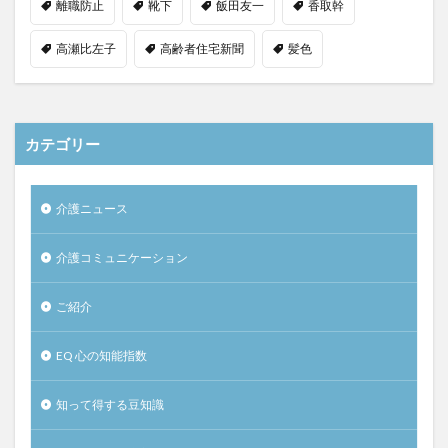
離職防止
靴下
飯田友一
香取幹
高瀬比左子
高齢者住宅新聞
髪色
カテゴリー
介護ニュース
介護コミュニケーション
ご紹介
EQ 心の知能指数
知って得する豆知識