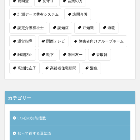
補助金
見守り
言葉の力
計測データ共有システム
訪問介護
認定介護福祉士
認知症
豆知識
速乾
運営指導
関西テレビ
障害者向けグループホーム
離職防止
靴下
飯田友一
香取幹
高瀬比左子
高齢者住宅新聞
髪色
カテゴリー
EQ 心の知能指数
知って得する豆知識