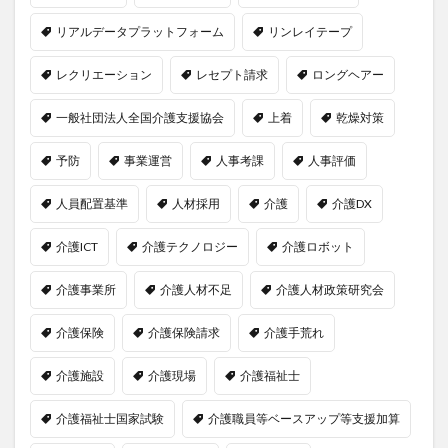
リアルデータプラットフォーム
リンレイテープ
レクリエーション
レセプト請求
ロングヘアー
一般社団法人全国介護支援協会
上着
乾燥対策
予防
事業運営
人事考課
人事評価
人員配置基準
人材採用
介護
介護DX
介護ICT
介護テクノロジー
介護ロボット
介護事業所
介護人材不足
介護人材政策研究会
介護保険
介護保険請求
介護手荒れ
介護施設
介護現場
介護福祉士
介護福祉士国家試験
介護職員等ベースアップ等支援加算