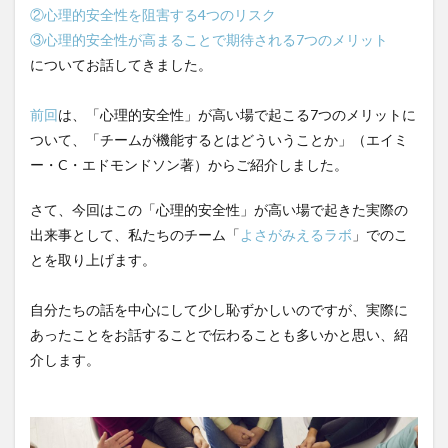
運営指導
関西テレビ
障害者向けグループホーム
②心理的安全性を阻害する4つのリスク
③心理的安全性が高まることで期待される7つのメリット
離職防止
靴下
飯田友一
香取幹
についてお話してきました。
高瀬比左子
高齢者住宅新聞
組織力の向上
組織マネジメント
日常
特養
有松絞り
前回
は、「心理的安全性」が高い場で起こる7つのメリットに
未来の介護
未来をつくるKaigoカフェ
ついて、「チームが機能するとはどういうことか」（エイミ
株式会社いぶき
梅雨
水仕事
決断力
ー・C・エドモンドソン著）からご紹介しました。
注文をまちがえる料理店
洗濯物
消毒液
さて、今回はこの「心理的安全性」が高い場で起きた実際の
涼しい
清潔感
濱崎明子
出来事として、私たちのチーム「
よさがみえるラボ
」でのこ
理念・ビジョンの浸透
第36回 介護福祉国家試験
とを取り上げます。
生産性向上
申し送り
登壇
皮膚炎
自分たちの話を中心にして少し恥ずかしいのですが、実際に
社会福祉協議会
社会福祉士
あったことをお話することで伝わることも多いかと思い、紹
社会福祉法人 若竹大寿会
社会福祉法人フラワー園
介します。
社会福祉連携推進法人
社内エンゲージメント
社内コミュニケーション
社内ポイントシステム
福祉
第35回 介護福祉国家試験
介護テクノロジー