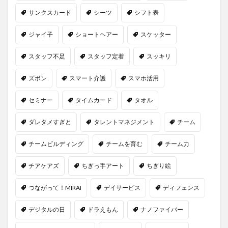
サンクスカード
シーツ
シフト表
ジャイ子
ショートヘアー
スケッター
スタッフ不足
スタッフ定着
スッキリ
ズボン
スマート介護
スマホ活用
セミナー
タイムカード
タオル
ダレタメすぎと
タレントマネジメント
チーム
チームビルディング
チームを育む
チーム力
チアケアズ
ちぎっ手アート
ちぎり絵
つながって！MIRAI
デイサービス
ディフェンス
デジタルの日
ドラえもん
ナノファイバー