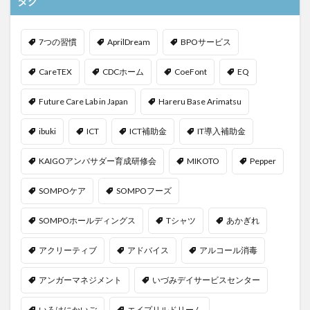
タグ
7つの習慣
AprilDream
BPOサービス
CareTEX
CDCホーム
CoeFont
EQ
Future Care Lab in Japan
Hareru Base Arimatsu
ibuki
ICT
ICT補助金
IT導入補助金
KAIGOアンバサダー育成研修会
MIKOTO
Pepper
SOMPOケア
SOMPOフーズ
SOMPOホールディングス
Tシャツ
あかぎれ
アクリーティブ
アドバイス
アルコール消毒
アンガーマネジメント
いづみデイサービスセンター
いろはにかいご
エイプリルドリーム