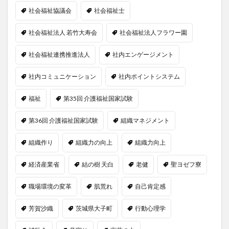
社会福祉協議会
社会福祉士
社会福祉法人 若竹大寿会
社会福祉法人フラワー園
社会福祉連携推進法人
社内エンゲージメント
社内コミュニケーション
社内ポイントシステム
福祉
第35回 介護福祉国家試験
第36回 介護福祉国家試験
組織マネジメント
組織作り
組織力の向上
組織力向上
経済産業省
結の樹 天白
老健
聖ヨゼフ寮
職場環境の変革
肌荒れ
自己肯定感
芳賀沙織
茨城県大子町
行動心理学