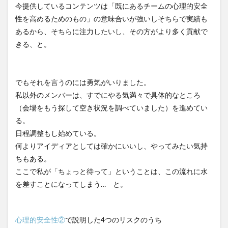
今提供しているコンテンツは「既にあるチームの心理的安全
KAIGOアンバサダー育成研修会
MIKOTO
性を高めるためのもの」の意味合いが強いしそちらで実績も
SOMPOケア
おとなりさん。
SOMPOフーズ
あるから、そちらに注力したいし、その方がより多く貢献で
SOMPOホールディングス
Tシャツ
あかぎれ
きる、と。
アクリーティブ
アドバイス
アルコール消毒
アンガーマネジメント
いづみデイサービスセンター
でもそれを言うのには勇気がいりました。
いろはにかいご
エイプリルドリーム
エニアグラム
私以外のメンバーは、すでにやる気満々で具体的なところ
エムズ落合
おだんご
スッキリ
スマート介護
（会場をもう探して空き状況を調べていました）を進めてい
介護
らるご桜木
プレスリリース
る。
フレンドチャット
ヘアスタイル
ポケモン
日程調整もし始めている。
マスキングテープ
マスク
マズローの5段階欲求説
何よりアイディアとしては確かにいいし、やってみたい気持
ちもある。
マニュアル
ミディアム
ミヤビー宮の森
ここで私が「ちょっと待って」ということは、この流れに水
やさしい手
ゆめのたね
ゆめのため
を差すことになってしまう… と。
リーダーシップ
プラススマイル
リアルデータプラットフォーム
リンレイテープ
心理的安全性②
で説明した4つのリスクのうち
レクリエーション
レセプト請求
ロングヘアー