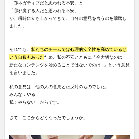
「③ネガティブだと思われる不安」と
一般社団法人全国介護支援協会
上着
乾燥対策
「④邪魔する人だと思われる不安」
予防
事業運営
人事考課
人事評価
が、瞬時に立ち上がってきて、自分の意見を言うのを躊躇し
人員配置基準
人材採用
プラナス株式会社
ました。
フォーユー
スマホ活用
ディフェンス
セミナー
タイムカード
タオル
それでも、
私たちのチームでは心理的安全性を高めていると
ダレタメすぎと
タレントマネジメント
チーム
いう自負もあった
ため、私の不安とともに「今大切なのは、
チームビルディング
チームを育む
チーム力
新たなコンテンツを始めることではないでのは…」という意見
チアケアズ
ちぎっ手アート
ちぎり絵
を言いました。
つながって！MIRAI
デイサービス
デジタルの日
私の意見は、他の人の意見と正反対のものでした。
ファクタリング
ドラえもん
ナノファイバー
みんな：やる
ナノファイバーマスク
ニコカレ
パーカー
私：やらない からです。
ハビットトラッカー
パラマウントベッド
ハレルベースアリマツ
パンツ
ハンドクリーム
さて、ここからどうなったでしょうか。
ハンドソープ
ビジネスマインド
ビジネス哲学
ひび
髪色