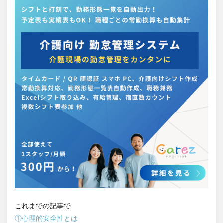
介護人材政策研究会
介護保険
介護保険請求
介護手荒れ
介護施設
介護現場
介護福祉士
介護福祉士国家試験
介護職員等ベースアップ等支援加算
介護記録
企業理念
回想法
住宅型有料老人ホーム
働き続けたい介護現場
優しさ
処遇改善加算
助成金
勤務形態一覧
勤務表
勤怠管理
千の風・河内
厚生労働省
吉田貴宏
名古屋市緑区
和光苑
和泉市
改善
新年度
介護ICT
言葉の力
組織力向上
経済産業省
結の樹 天白
老健
聖ヨゼフ寮
職場環境の変革
肌荒れ
自己肯定感
芳賀沙織
茨城県大子町
行動心理学
補助金
見守り
計測データ共有システム
組織作り
訪問介護
これまでの記事で
認定介護福祉士
認知症
豆知識
速乾
①心理的安全性とは