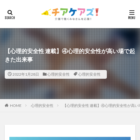
カテゴリー
タグ
7つの習慣
山下興一郎
執筆
堺市
夏
【心理的安全性 連載】④心理的安全性が高い場で起
きた出来事
夜勤
大島直彰
大規模法人
天野尊明
安藤俊介
安藤優子
室内レク
導入事例
2022年1月28日
心理的安全性
心理的安全性
就労継続支援B型
展示会
山口一郎
在宅
常勤換算
心の知能指数
心理的安全性
心理的安全性診断
志賀弘幸
恩蔵絢子
愛知県
感情労働
感染症対策
戸田恵梨香
手洗い
HOME
心理的安全性
【心理的安全性 連載】④心理的安全性が高い
手荒れ
手順書
採用
在宅介護
国立大学法人東北大学
新卒
仲間づくり
介護ロボット
介護事業所
介護人材不足