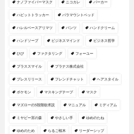
ナノファイバーマスク
ニコカレ
パーカー
ハビットトラッカー
パラマウントベッド
ハレルベースアリマツ
パンツ
ハンドクリーム
ハンドソープ
ビジネスマインド
ビジネス哲学
ひび
ファクタリング
フォーユー
プラススマイル
プラナス株式会社
プレスリリース
フレンドチャット
ヘアスタイル
ポケモン
マスキングテープ
マスク
マズローの5段階欲求説
マニュアル
ミディアム
ミヤビー宮の森
やさしい手
ゆめのたね
ゆめのため
らるご桜木
リーダーシップ