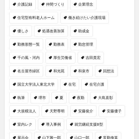
介護記録
仲間づくり
企業理念
住宅型有料老人ホーム
働き続けたい介護現場
優しさ
処遇改善加算
助成金
勤務形態一覧
勤務表
勤怠管理
千の風・河内
厚生労働省
吉田貴宏
名古屋市緑区
和光苑
和泉市
回想法
国立大学法人東北大学
在宅
在宅介護
執筆
堺市
夏
夜勤
大島直彰
大規模法人
天野尊明
安藤俊介
安藤優子
室内レク
導入事例
就労継続支援B型
展示会
山下興一郎
山口一郎
常勤換算