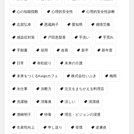
心の知能指数
心理的安全性
心理的安全性診断
志賀弘幸
恩蔵絢子
愛知県
感情労働
感染症対策
戸田恵梨香
手洗い
手荒れ
手順書
採用
改善
新卒
新年度
日常
有松絞り
未来の介護
未来をつくるKaigoカフェ
株式会社いぶき
梅雨
水仕事
決断力
注文をまちがえる料理店
洗濯物
消毒液
涼しい
清潔感
濱崎明子
特養
理念・ビジョンの浸透
生産性向上
申し送り
登壇
皮膚炎