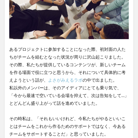
介護DX
AprilDream
ケアニン
カンテレ
カンテレハッズ
キャリアパス
キャンペーン
グッドデザイン賞
グランデージ和泉
クリスマス
グループウェア
クレーム
クローズアップ現代
ケアズ・コネクト
ケアデータコネクト
あるプロジェクトに参加することになった際、初対面の人た
ケアデータコネクト ホーム
コーチング
オリブ園
ちがチームを組むとなった状況が周りに沢山起こりました。
コミュニケーション
コンピテンシー
その際、私たちが提供しているコンテンツが、新しいチーム
サービス付き高齢者住宅
サービス責任者
を作る場面で役に立つと思うから、それについて具体的に考
サカナクション
サポート
サンクスカード
えようという話が、
よさがみえるラボ
の中で出ました。
シーツ
シフト表
ジャイ子
ショートヘアー
私以外のメンバーは、そのアイディアにとても乗り気で、
「今から最速で空いている会場を抑えて、次は告知をして…」
スケッター
スタッフ不足
スタッフ定着
とどんどん盛り上がって話を進めていました。
ガレリア
オフェンス
ズボン
Pepper
BPOサービス
CareTEX
CDCホーム
CoeFont
その時私は、「それもいいけれど、今私たちがやるといいこ
EQ
Future Care Lab in Japan
Hareru Base Arimatsu
とはチームをこれから作るためのサポートではなく、今ある
ibuki
ICT
ICT補助金
IT導入補助金
チームをサポートすることだ」と思っていました。