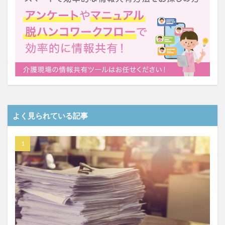
一般社団法人全国介護支援協会
上着
乾燥対策
予防
事業運営
人事考課
人事評価
人員配置基準
人材採用
プラナス株式会社
フォーユー
スマホ活用
ディフェンス
セミナー
タイムカード
タオル
ダレタメすぎと
タレントマネジメント
チーム
チームビルディング
チームを育む
チーム力
チアケアズ
ちぎっ手アート
ちぎり絵
よく見られている記事
つながって！MIRAI
デイサービス
デジタルの日
ファクタリング
ドラえもん
ナノファイバー
ナノファイバーマスク
ニコカレ
パーカー
ハビットトラッカー
パラマウントベッド
ハレルベースアリマツ
パンツ
ハンドクリーム
ハンドソープ
ビジネスマインド
ビジネス哲学
ひび
髪色