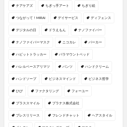
チアケアズ
ちぎっ手アート
ちぎり絵
つながって！MIRAI
デイサービス
ディフェンス
デジタルの日
ドラえもん
ナノファイバー
ナノファイバーマスク
ニコカレ
パーカー
ハビットトラッカー
パラマウントベッド
ハレルベースアリマツ
パンツ
ハンドクリーム
ハンドソープ
ビジネスマインド
ビジネス哲学
ひび
ファクタリング
フォーユー
プラススマイル
プラナス株式会社
プレスリリース
フレンドチャット
ヘアスタイル