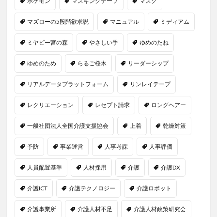
ポケモン
マスキングテープ
マスク
マズローの5段階欲求説
マニュアル
ミディアム
ミヤビー宮の森
やさしい手
ゆめのたね
ゆめのため
らるご桜木
リーダーシップ
リアルデータプラットフォーム
リンレイテープ
レクリエーション
レセプト請求
ロングヘアー
一般社団法人全国介護支援協会
上着
乾燥対策
予防
事業運営
人事考課
人事評価
人員配置基準
人材採用
介護
介護DX
介護ICT
介護テクノロジー
介護ロボット
介護事業所
介護人材不足
介護人材政策研究会