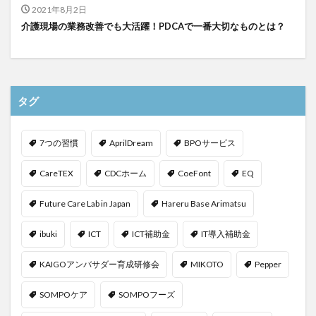
2021年8月2日
介護現場の業務改善でも大活躍！PDCAで一番大切なものとは？
タグ
7つの習慣
AprilDream
BPOサービス
CareTEX
CDCホーム
CoeFont
EQ
Future Care Lab in Japan
Hareru Base Arimatsu
ibuki
ICT
ICT補助金
IT導入補助金
KAIGOアンバサダー育成研修会
MIKOTO
Pepper
SOMPOケア
SOMPOフーズ