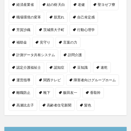
経済産業省
結の樹 天白
老健
聖ヨゼフ寮
職場環境の変革
肌荒れ
自己肯定感
芳賀沙織
茨城県大子町
行動心理学
補助金
見守り
言葉の力
計測データ共有システム
訪問介護
認定介護福祉士
認知症
豆知識
速乾
運営指導
関西テレビ
障害者向けグループホーム
離職防止
靴下
飯田友一
香取幹
高瀬比左子
高齢者住宅新聞
髪色