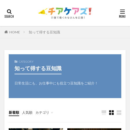
カテゴリー
HOME
知って得する豆知識
タグ
7つの習慣
山下興一郎
執筆
堺市
夏
夜勤
大島直彰
大規模法人
天野尊明
CATEGORY
安藤俊介
安藤優子
室内レク
導入事例
知って得する豆知識
就労継続支援B型
展示会
山口一郎
在宅
常勤換算
心の知能指数
心理的安全性
日常生活にも、お仕事中にも役立つ豆知識をご紹介！
心理的安全性診断
志賀弘幸
恩蔵絢子
愛知県
感情労働
感染症対策
戸田恵梨香
手洗い
手荒れ
手順書
採用
在宅介護
新着順
人気順
カテゴリ
国立大学法人東北大学
新卒
仲間づくり
今日から実践！組織改革！
介護ICT情報
お知らせ
ケアズ・コネクト
介護ロボット
介護事業所
介護人材不足