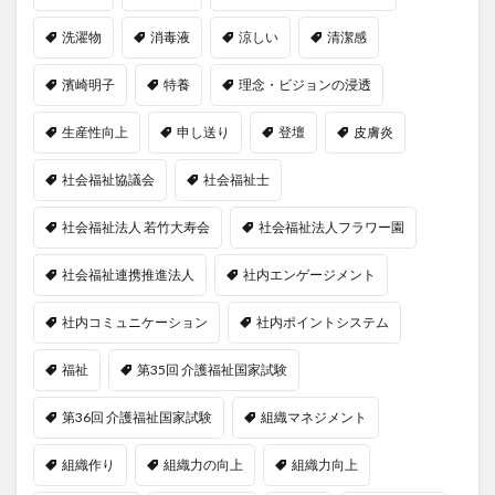
洗濯物
消毒液
涼しい
清潔感
濱崎明子
特養
理念・ビジョンの浸透
生産性向上
申し送り
登壇
皮膚炎
社会福祉協議会
社会福祉士
社会福祉法人 若竹大寿会
社会福祉法人フラワー園
社会福祉連携推進法人
社内エンゲージメント
社内コミュニケーション
社内ポイントシステム
福祉
第35回 介護福祉国家試験
第36回 介護福祉国家試験
組織マネジメント
組織作り
組織力の向上
組織力向上