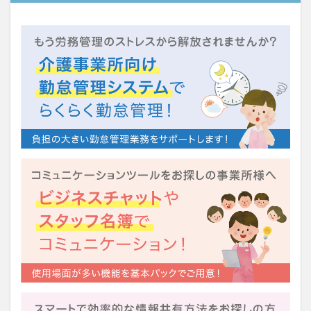
KAIGOアンバサダー育成研修会
MIKOTO
SOMPOケア
おとなりさん。
SOMPOフーズ
SOMPOホールディングス
Tシャツ
あかぎれ
アクリーティブ
アドバイス
アルコール消毒
アンガーマネジメント
いづみデイサービスセンター
いろはにかいご
エイプリルドリーム
エニアグラム
エムズ落合
おだんご
スッキリ
スマート介護
介護
らるご桜木
プレスリリース
フレンドチャット
ヘアスタイル
ポケモン
マスキングテープ
マスク
マズローの5段階欲求説
マニュアル
ミディアム
ミヤビー宮の森
やさしい手
ゆめのたね
ゆめのため
リーダーシップ
プラススマイル
リアルデータプラットフォーム
リンレイテープ
レクリエーション
レセプト請求
ロングヘアー