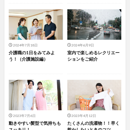
運営指導
関西テレビ
障害者向けグループホーム
離職防止
靴下
飯田友一
香取幹
高瀬比左子
高齢者住宅新聞
組織力の向上
組織マネジメント
日常
特養
有松絞り
未来の介護
未来をつくるKaigoカフェ
2024年7月18日
2024年6月9日
株式会社いぶき
梅雨
水仕事
決断力
介護職の1日をみてみよ
室内で楽しめるレクリエー
注文をまちがえる料理店
洗濯物
消毒液
う！（介護施設編）
ションをご紹介
涼しい
清潔感
濱崎明子
理念・ビジョンの浸透
第36回 介護福祉国家試験
生産性向上
申し送り
登壇
皮膚炎
社会福祉協議会
社会福祉士
社会福祉法人 若竹大寿会
社会福祉法人フラワー園
社会福祉連携推進法人
社内エンゲージメント
2023年7月6日
2023年4月12日
社内コミュニケーション
社内ポイントシステム
動きやすい髪型で気持ちも
たくさんの洗濯物！！早く
福祉
第35回 介護福祉国家試験
介護テクノロジー
スッキリ！
乾かしたいときのコツ