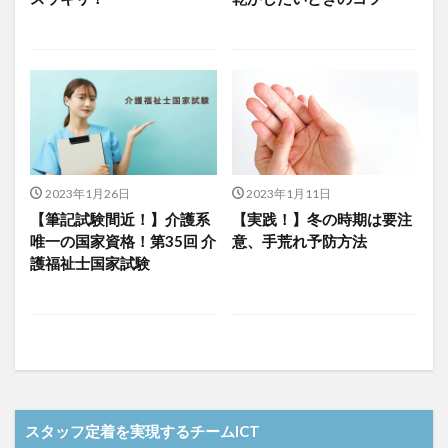
介護DX
AprilDream
ケアニン
カンテレ
カンテレハッズ
キャリアパス
キャンペーン
グッドデザイン賞
グランデージ和泉
クリスマス
グループウェア
クレーム
クローズアップ現代
ケアズ・コネクト
ケアデータコネクト
ケアデータコネクト ホーム
コーチング
オリブ園
コミュニケーション
コンピテンシー
2023年1月26日
2023年1月11日
【筆記試験間近！】介護系
【実践！】冬の時期は要注
サービス付き高齢者住宅
サービス責任者
唯一の国家資格！第35回 介
意、手荒れ予防方法
サカナクション
サポート
サンクスカード
護福祉士国家試験
シーツ
シフト表
ジャイ子
ショートヘアー
スケッター
スタッフ不足
スタッフ定着
ガレリア
オフェンス
ズボン
Pepper
BPOサービス
CareTEX
CDCホーム
CoeFont
EQ
Future Care Lab in Japan
Hareru Base Arimatsu
スタッフ定着を実現するチームICT
ibuki
ICT
ICT補助金
IT導入補助金