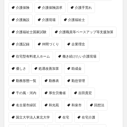
介護保険
介護保険請求
介護手荒れ
介護施設
介護現場
介護福祉士
介護福祉士国家試験
介護職員等ベースアップ等支援加算
介護記録
仲間づくり
企業理念
住宅型有料老人ホーム
働き続けたい介護現場
優しさ
処遇改善加算
助成金
勤務形態一覧
勤務表
勤怠管理
千の風・河内
厚生労働省
吉田貴宏
名古屋市緑区
和光苑
和泉市
回想法
国立大学法人東北大学
在宅
在宅介護