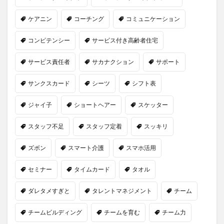
ケアニン
コーチング
コミュニケーション
コンピテンシー
サービス付き高齢者住宅
サービス責任者
サカナクション
サポート
サンクスカード
シーツ
シフト表
ジャイ子
ショートヘアー
スケッター
スタッフ不足
スタッフ定着
スッキリ
ズボン
スマート介護
スマホ活用
セミナー
タイムカード
タオル
ダレタメすぎと
タレントマネジメント
チーム
チームビルディング
チームを育む
チーム力