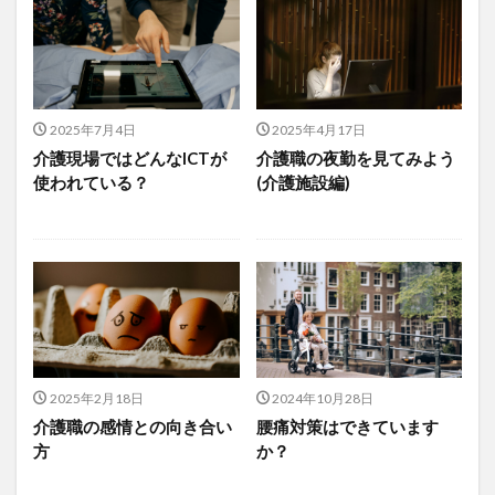
介護人材政策研究会
介護保険
介護保険請求
介護手荒れ
介護施設
介護現場
介護福祉士
介護福祉士国家試験
介護職員等ベースアップ等支援加算
介護記録
企業理念
回想法
2025年7月4日
2025年4月17日
住宅型有料老人ホーム
働き続けたい介護現場
介護現場ではどんなICTが
介護職の夜勤を見てみよう
優しさ
処遇改善加算
助成金
勤務形態一覧
使われている？
(介護施設編)
勤務表
勤怠管理
千の風・河内
厚生労働省
吉田貴宏
名古屋市緑区
和光苑
和泉市
改善
新年度
介護ICT
言葉の力
組織力向上
経済産業省
結の樹 天白
老健
聖ヨゼフ寮
職場環境の変革
肌荒れ
自己肯定感
芳賀沙織
茨城県大子町
2025年2月18日
2024年10月28日
行動心理学
補助金
見守り
介護職の感情との向き合い
腰痛対策はできています
計測データ共有システム
組織作り
訪問介護
方
か？
認定介護福祉士
認知症
豆知識
速乾