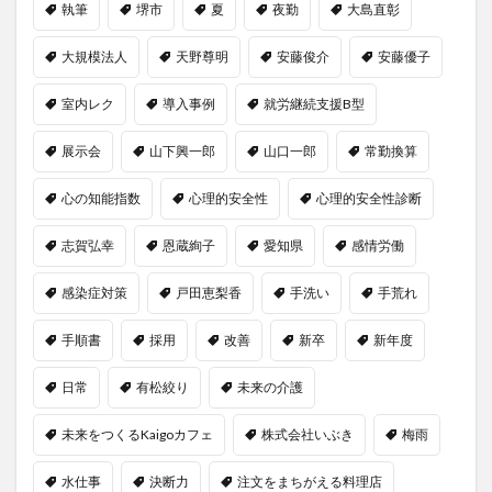
執筆
堺市
夏
夜勤
大島直彰
大規模法人
天野尊明
安藤俊介
安藤優子
室内レク
導入事例
就労継続支援B型
展示会
山下興一郎
山口一郎
常勤換算
心の知能指数
心理的安全性
心理的安全性診断
志賀弘幸
恩蔵絢子
愛知県
感情労働
感染症対策
戸田恵梨香
手洗い
手荒れ
手順書
採用
改善
新卒
新年度
日常
有松絞り
未来の介護
未来をつくるKaigoカフェ
株式会社いぶき
梅雨
水仕事
決断力
注文をまちがえる料理店