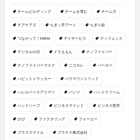
チームビルディング
チームを育む
チーム力
チアケアズ
ちぎっ手アート
ちぎり絵
つながって！MIRAI
デイサービス
ディフェンス
デジタルの日
ドラえもん
ナノファイバー
ナノファイバーマスク
ニコカレ
パーカー
ハビットトラッカー
パラマウントベッド
ハレルベースアリマツ
パンツ
ハンドクリーム
ハンドソープ
ビジネスマインド
ビジネス哲学
ひび
ファクタリング
フォーユー
プラススマイル
プラナス株式会社