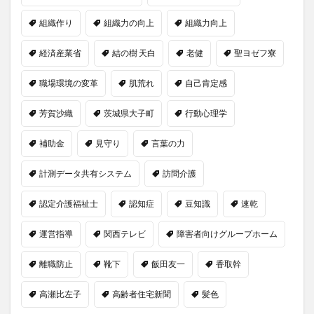
組織作り
組織力の向上
組織力向上
経済産業省
結の樹 天白
老健
聖ヨゼフ寮
職場環境の変革
肌荒れ
自己肯定感
芳賀沙織
茨城県大子町
行動心理学
補助金
見守り
言葉の力
計測データ共有システム
訪問介護
認定介護福祉士
認知症
豆知識
速乾
運営指導
関西テレビ
障害者向けグループホーム
離職防止
靴下
飯田友一
香取幹
高瀬比左子
高齢者住宅新聞
髪色