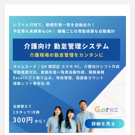
介護人材政策研究会
介護保険
介護保険請求
介護手荒れ
介護施設
介護現場
介護福祉士
介護福祉士国家試験
介護職員等ベースアップ等支援加算
介護記録
企業理念
回想法
住宅型有料老人ホーム
働き続けたい介護現場
優しさ
処遇改善加算
助成金
勤務形態一覧
勤務表
勤怠管理
千の風・河内
厚生労働省
吉田貴宏
名古屋市緑区
和光苑
和泉市
改善
新年度
介護ICT
言葉の力
組織力向上
経済産業省
結の樹 天白
老健
聖ヨゼフ寮
職場環境の変革
肌荒れ
自己肯定感
芳賀沙織
茨城県大子町
行動心理学
補助金
見守り
計測データ共有システム
組織作り
訪問介護
認定介護福祉士
認知症
豆知識
速乾