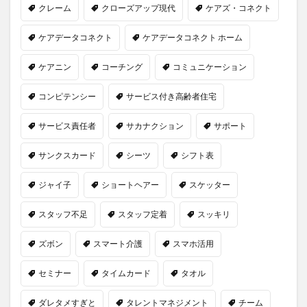
クレーム
クローズアップ現代
ケアズ・コネクト
ケアデータコネクト
ケアデータコネクト ホーム
ケアニン
コーチング
コミュニケーション
コンピテンシー
サービス付き高齢者住宅
サービス責任者
サカナクション
サポート
サンクスカード
シーツ
シフト表
ジャイ子
ショートヘアー
スケッター
スタッフ不足
スタッフ定着
スッキリ
ズボン
スマート介護
スマホ活用
セミナー
タイムカード
タオル
ダレタメすぎと
タレントマネジメント
チーム