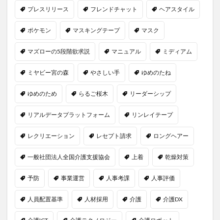
プレスリリース
フレンドチャット
ヘアスタイル
ポケモン
マスキングテープ
マスク
マズローの5段階欲求説
マニュアル
ミディアム
ミヤビー宮の森
やさしい手
ゆめのたね
ゆめのため
らるご桜木
リーダーシップ
リアルデータプラットフォーム
リンレイテープ
レクリエーション
レセプト請求
ロングヘアー
一般社団法人全国介護支援協会
上着
乾燥対策
予防
事業運営
人事考課
人事評価
人員配置基準
人材採用
介護
介護DX