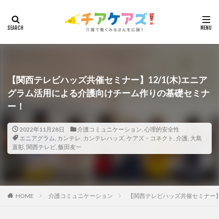
カテゴリー
タグ
7つの習慣
山下興一郎
執筆
堺市
夏
【関西テレビハッズ共催セミナー】12/1(木)エニア
グラム活用による介護向けチーム作りの基礎セミナ
夜勤
大島直彰
大規模法人
天野尊明
ー！
安藤俊介
安藤優子
室内レク
導入事例
就労継続支援B型
展示会
山口一郎
在宅
2022年11月28日
介護コミュニケーション
,
心理的安全性
常勤換算
心の知能指数
心理的安全性
エニアグラム
,
カンテレ
,
カンテレハッズ
,
ケアズ・コネクト
,
介護
,
大島
直彰
,
関西テレビ
,
飯田友一
心理的安全性診断
志賀弘幸
恩蔵絢子
愛知県
感情労働
感染症対策
戸田恵梨香
手洗い
手荒れ
手順書
採用
在宅介護
国立大学法人東北大学
新卒
仲間づくり
HOME
介護コミュニケーション
【関西テレビハッズ共催セミナー】
介護ロボット
介護事業所
介護人材不足