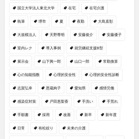
国立大学法人東北大学
在宅
在宅介護
執筆
堺市
夏
夜勤
大島直彰
大規模法人
天野尊明
安藤俊介
安藤優子
室内レク
導入事例
就労継続支援B型
展示会
山下興一郎
山口一郎
常勤換算
心の知能指数
心理的安全性
心理的安全性診断
志賀弘幸
恩蔵絢子
愛知県
感情労働
感染症対策
戸田恵梨香
手洗い
手荒れ
手順書
採用
改善
新卒
新年度
日常
有松絞り
未来の介護