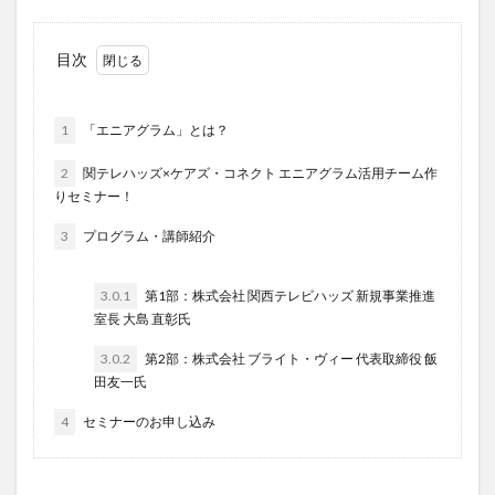
運営指導
関西テレビ
障害者向けグループホーム
離職防止
靴下
飯田友一
香取幹
目次
高瀬比左子
高齢者住宅新聞
組織力の向上
組織マネジメント
日常
特養
有松絞り
1
「エニアグラム」とは？
未来の介護
未来をつくるKaigoカフェ
2
関テレハッズ×ケアズ・コネクト エニアグラム活用チーム作
株式会社いぶき
梅雨
水仕事
決断力
りセミナー！
注文をまちがえる料理店
洗濯物
消毒液
3
プログラム・講師紹介
涼しい
清潔感
濱崎明子
理念・ビジョンの浸透
第36回 介護福祉国家試験
3.0.1
第1部：株式会社 関西テレビハッズ 新規事業推進
生産性向上
申し送り
登壇
皮膚炎
室長 大島 直彰氏
社会福祉協議会
社会福祉士
3.0.2
第2部：株式会社 ブライト・ヴィー 代表取締役 飯
社会福祉法人 若竹大寿会
社会福祉法人フラワー園
田友一氏
社会福祉連携推進法人
社内エンゲージメント
4
セミナーのお申し込み
社内コミュニケーション
社内ポイントシステム
福祉
第35回 介護福祉国家試験
介護テクノロジー