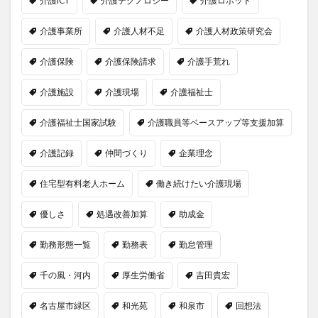
介護ICT
介護テクノロジー
介護ロボット
介護事業所
介護人材不足
介護人材政策研究会
介護保険
介護保険請求
介護手荒れ
介護施設
介護現場
介護福祉士
介護福祉士国家試験
介護職員等ベースアップ等支援加算
介護記録
仲間づくり
企業理念
住宅型有料老人ホーム
働き続けたい介護現場
優しさ
処遇改善加算
助成金
勤務形態一覧
勤務表
勤怠管理
千の風・河内
厚生労働省
吉田貴宏
名古屋市緑区
和光苑
和泉市
回想法