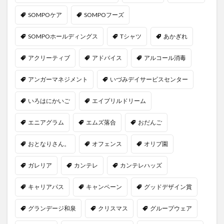
SOMPOケア
SOMPOフーズ
SOMPOホールディングス
Tシャツ
あかぎれ
アクリーティブ
アドバイス
アルコール消毒
アンガーマネジメント
いづみデイサービスセンター
いろはにかいご
エイプリルドリーム
エニアグラム
エムズ落合
おだんご
おとなりさん。
オフェンス
オリブ園
ガレリア
カンテレ
カンテレハッズ
キャリアパス
キャンペーン
グッドデザイン賞
グランデージ和泉
クリスマス
グループウェア