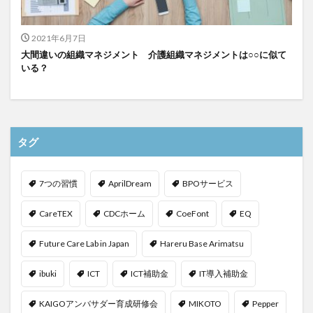
2021年6月7日
大間違いの組織マネジメント 介護組織マネジメントは○○に似て
いる？
タグ
7つの習慣
AprilDream
BPOサービス
CareTEX
CDCホーム
CoeFont
EQ
Future Care Lab in Japan
Hareru Base Arimatsu
ibuki
ICT
ICT補助金
IT導入補助金
KAIGOアンバサダー育成研修会
MIKOTO
Pepper