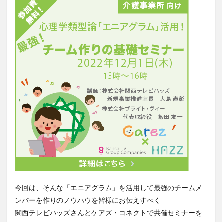
一般社団法人全国介護支援協会
上着
乾燥対策
予防
事業運営
人事考課
人事評価
人員配置基準
人材採用
プラナス株式会社
フォーユー
スマホ活用
ディフェンス
セミナー
タイムカード
タオル
ダレタメすぎと
タレントマネジメント
チーム
チームビルディング
チームを育む
チーム力
チアケアズ
ちぎっ手アート
ちぎり絵
つながって！MIRAI
デイサービス
デジタルの日
ファクタリング
ドラえもん
ナノファイバー
ナノファイバーマスク
ニコカレ
パーカー
ハビットトラッカー
パラマウントベッド
ハレルベースアリマツ
パンツ
ハンドクリーム
今回は、そんな「エニアグラム」を活用して最強のチームメ
ンバーを作りのノウハウを皆様にお伝えすべく
ハンドソープ
ビジネスマインド
ビジネス哲学
関西テレビハッズさんとケアズ・コネクトで共催セミナーを
ひび
髪色