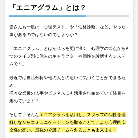
介護DX
AprilDream
ケアニン
カンテレ
「エニアグラム」とは？
カンテレハッズ
キャリアパス
キャンペーン
グッドデザイン賞
グランデージ和泉
クリスマス
皆さんも一度は「心理テスト」や「性格診断」など、やった
グループウェア
クレーム
クローズアップ現代
事があるのではないのでしょうか？
ケアズ・コネクト
ケアデータコネクト
「エニアグラム」とはそれらを更に深く、心理学の観点から9
ケアデータコネクト ホーム
コーチング
オリブ園
つのタイプ別に個人のキャラクターや個性を診断するシステ
コミュニケーション
コンピテンシー
ムです。
サービス付き高齢者住宅
サービス責任者
最近では自己分析や他の人との違いに気づくことができるた
サカナクション
サポート
サンクスカード
め、
シーツ
シフト表
ジャイ子
ショートヘアー
様々な業種の人事やビジネスにも活用され始めていて注目を
スケッター
スタッフ不足
スタッフ定着
集めています！
ガレリア
オフェンス
ズボン
Pepper
そして、そんな
エニアグラムを活用し、スタッフの個性を理
BPOサービス
CareTEX
CDCホーム
CoeFont
解しながらコミュニケーションを取ることで、より心理的安
EQ
Future Care Lab in Japan
Hareru Base Arimatsu
全性の高い、最強の介護チームを創ることも出来ます！
ibuki
ICT
ICT補助金
IT導入補助金