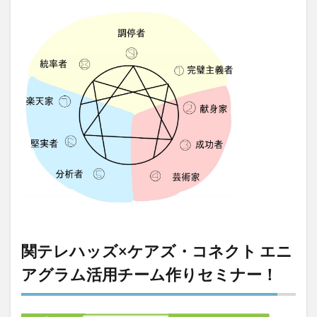
KAIGOアンバサダー育成研修会
MIKOTO
SOMPOケア
おとなりさん。
SOMPOフーズ
SOMPOホールディングス
Tシャツ
あかぎれ
アクリーティブ
アドバイス
アルコール消毒
アンガーマネジメント
いづみデイサービスセンター
いろはにかいご
エイプリルドリーム
エニアグラム
エムズ落合
おだんご
スッキリ
スマート介護
介護
らるご桜木
プレスリリース
フレンドチャット
ヘアスタイル
ポケモン
マスキングテープ
マスク
マズローの5段階欲求説
マニュアル
ミディアム
ミヤビー宮の森
やさしい手
ゆめのたね
ゆめのため
関テレハッズ×ケアズ・コネクト エニ
リーダーシップ
プラススマイル
アグラム活用チーム作りセミナー！
リアルデータプラットフォーム
リンレイテープ
レクリエーション
レセプト請求
ロングヘアー