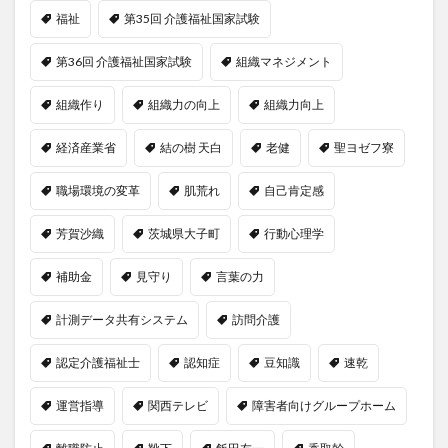
福祉
第35回 介護福祉国家試験
第36回 介護福祉国家試験
組織マネジメント
組織作り
組織力の向上
組織力向上
経済産業省
結の樹 天白
老健
聖ヨゼフ寮
職場環境の変革
肌荒れ
自己肯定感
芳賀沙織
茨城県大子町
行動心理学
補助金
見守り
言葉の力
計測データ共有システム
訪問介護
認定介護福祉士
認知症
豆知識
速乾
運営指導
関西テレビ
障害者向けグループホーム