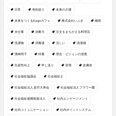
日常
有松絞り
未来の介護
未来をつくるKaigoカフェ
株式会社いぶき
梅雨
水仕事
決断力
注文をまちがえる料理店
洗濯物
消毒液
涼しい
清潔感
濱崎明子
特養
理念・ビジョンの浸透
生産性向上
申し送り
登壇
皮膚炎
社会福祉協議会
社会福祉士
社会福祉法人 若竹大寿会
社会福祉法人フラワー園
社会福祉連携推進法人
社内エンゲージメント
社内コミュニケーション
社内ポイントシステム