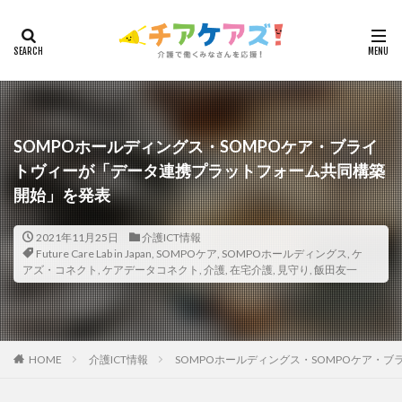
カテゴリー
タグ
7つの習慣
山下興一郎
執筆
堺市
夏
SOMPOホールディングス・SOMPOケア・ブライ
トヴィーが「データ連携プラットフォーム共同構築
夜勤
大島直彰
大規模法人
天野尊明
開始」を発表
安藤俊介
安藤優子
室内レク
導入事例
就労継続支援B型
展示会
山口一郎
在宅
2021年11月25日
介護ICT情報
常勤換算
心の知能指数
心理的安全性
Future Care Lab in Japan
,
SOMPOケア
,
SOMPOホールディングス
,
ケ
アズ・コネクト
,
ケアデータコネクト
,
介護
,
在宅介護
,
見守り
,
飯田友一
心理的安全性診断
志賀弘幸
恩蔵絢子
愛知県
感情労働
感染症対策
戸田恵梨香
手洗い
手荒れ
手順書
採用
在宅介護
国立大学法人東北大学
新卒
仲間づくり
HOME
介護ICT情報
SOMPOホールディングス・SOMPOケア・
介護ロボット
介護事業所
介護人材不足