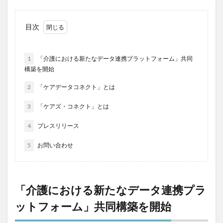
運営指導
関西テレビ
障害者向けグループホーム
離職防止
靴下
飯田友一
香取幹
目次
高瀬比左子
高齢者住宅新聞
組織力の向上
組織マネジメント
日常
特養
有松絞り
1
「介護における新たなデータ連携プラットフォーム」共同
未来の介護
未来をつくるKaigoカフェ
構築を開始
株式会社いぶき
梅雨
水仕事
決断力
2
「ケアデータコネクト」とは
注文をまちがえる料理店
洗濯物
消毒液
3
「ケアズ・コネクト」とは
涼しい
清潔感
濱崎明子
理念・ビジョンの浸透
第36回 介護福祉国家試験
4
プレスリリース
生産性向上
申し送り
登壇
皮膚炎
5
お問い合わせ
社会福祉協議会
社会福祉士
社会福祉法人 若竹大寿会
社会福祉法人フラワー園
社会福祉連携推進法人
社内エンゲージメント
「介護における新たなデータ連携プラ
社内コミュニケーション
社内ポイントシステム
ットフォーム」共同構築を開始
福祉
第35回 介護福祉国家試験
介護テクノロジー