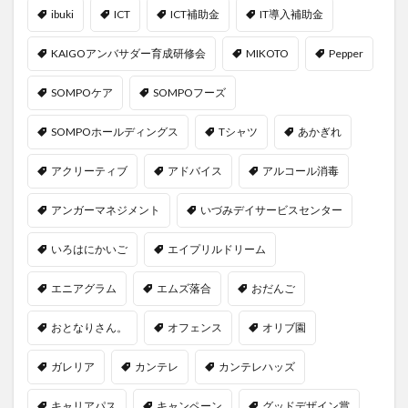
ibuki
ICT
ICT補助金
IT導入補助金
KAIGOアンバサダー育成研修会
MIKOTO
Pepper
SOMPOケア
SOMPOフーズ
SOMPOホールディングス
Tシャツ
あかぎれ
アクリーティブ
アドバイス
アルコール消毒
アンガーマネジメント
いづみデイサービスセンター
いろはにかいご
エイプリルドリーム
エニアグラム
エムズ落合
おだんご
おとなりさん。
オフェンス
オリブ園
ガレリア
カンテレ
カンテレハッズ
キャリアパス
キャンペーン
グッドデザイン賞