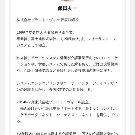
飯田友一
株式会社ブライト・ヴィー 代表取締役
1999年立命館大学 政策科学部卒業。
卒業後、富士通株式会社にて9年勤めた後、フリーランスエン
ジニアとして独立。
独立後、初めてのシステム構築が介護事業所向けのコミュニケ
ーションや、労務システムであった縁もあり、以降は現場視察
や、介護士研修受講などを繰り返し介護現場の改善に注力。
システムエンジニアリングやユーザーインターフェイスデザイ
ンの経験を活かし、介護ICTでの活動を続ける。
2014年2月株式会社ブライト・ヴィーを設立。
「働き続けたい介護現場をサポートする」をミッションとし、
「ケアデータコネクト」や「ケアズ・コネクト」を提供してい
る。
# 3年以内に65％が退職する介護業界。1万人の介護職と繋がっ