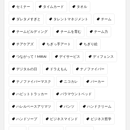
セミナー
タイムカード
タオル
ダレタメすぎと
タレントマネジメント
チーム
チームビルディング
チームを育む
チーム力
チアケアズ
ちぎっ手アート
ちぎり絵
つながって！MIRAI
デイサービス
ディフェンス
デジタルの日
ドラえもん
ナノファイバー
ナノファイバーマスク
ニコカレ
パーカー
ハビットトラッカー
パラマウントベッド
ハレルベースアリマツ
パンツ
ハンドクリーム
ハンドソープ
ビジネスマインド
ビジネス哲学