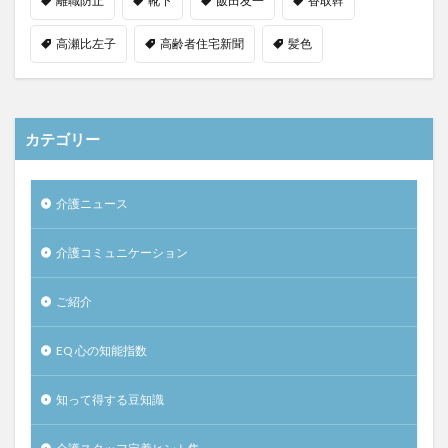
離職防止
靴下
飯田友一
香取幹
高瀬比左子
高齢者住宅新聞
髪色
カテゴリー
介護ニュース
介護コミュニケーション
ご紹介
EQ 心の知能指数
知って得する豆知識