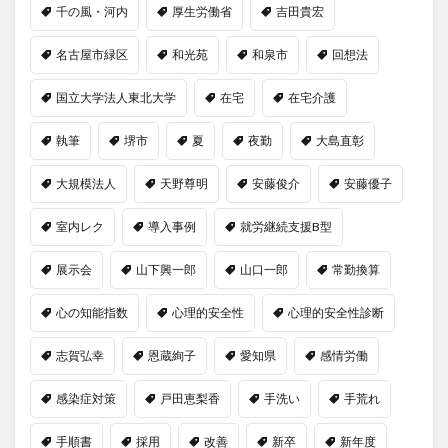
千の風・河内
厚生労働省
吉田貴宏
名古屋市緑区
和光苑
和泉市
回想法
国立大学法人東北大学
在宅
在宅介護
執筆
堺市
夏
夜勤
大島直彰
大規模法人
天野尊明
安藤俊介
安藤優子
室内レク
導入事例
就労継続支援B型
展示会
山下興一郎
山口一郎
常勤換算
心の知能指数
心理的安全性
心理的安全性診断
志賀弘幸
恩蔵絢子
愛知県
感情労働
感染症対策
戸田恵梨香
手洗い
手荒れ
手順書
採用
改善
新卒
新年度