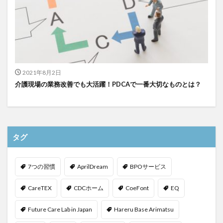
2021年8月2日
介護現場の業務改善でも大活躍！PDCAで一番大切なものとは？
タグ
7つの習慣
AprilDream
BPOサービス
CareTEX
CDCホーム
CoeFont
EQ
Future Care Lab in Japan
Hareru Base Arimatsu