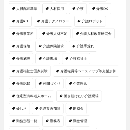
人員配置基準
人材採用
介護
介護DX
介護ICT
介護テクノロジー
介護ロボット
介護事業所
介護人材不足
介護人材政策研究会
介護保険
介護保険請求
介護手荒れ
介護施設
介護現場
介護福祉士
介護福祉士国家試験
介護職員等ベースアップ等支援加算
介護記録
仲間づくり
企業理念
住宅型有料老人ホーム
働き続けたい介護現場
優しさ
処遇改善加算
助成金
勤務形態一覧
勤務表
勤怠管理