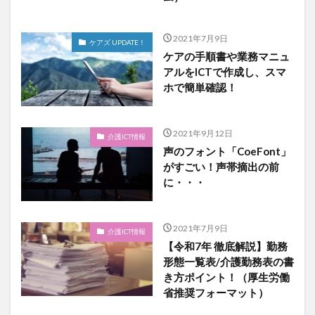
2021年7月9日
ケアズ UPDATE！
ケアの手順書や業務マニュ
アルをICTで作成し、スマ
ホで簡単確認！
2021年9月12日
介護ICT情報
声のフォント「CoeFont」
がすごい！声帯摘出の前
に・・・
2021年7月9日
介護ICT情報
【令和7年 徹底解説】勤務
形態一覧表/介護勤務表の書
き方ポイント！（厚生労働
省推奨フォーマット）