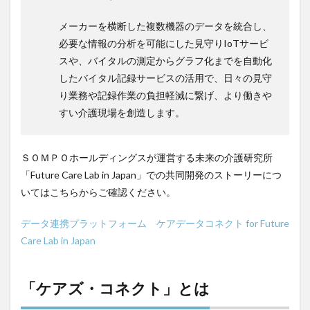
メーカーを横断した複数機器のデータを統合し、
検索
必要な情報の分析を可能にした見守りIoTサービ
スや、バイタルの測定からグラフ化までを自動化
したバイタル記録サービスの活用で、日々の見守
り業務や記録作業の負担軽減に繋げ、より働きや
すい介護現場を創造します。
ＳＯＭＰＯホールディングスが運営する未来の介護研究所
「Future Care Lab in Japan」での共同開発のストーリーにつ
いてはこちらからご確認ください。
データ連携プラットフォーム ケアデータコネクト for Future
Care Lab in Japan
「ケアズ・コネクト」とは