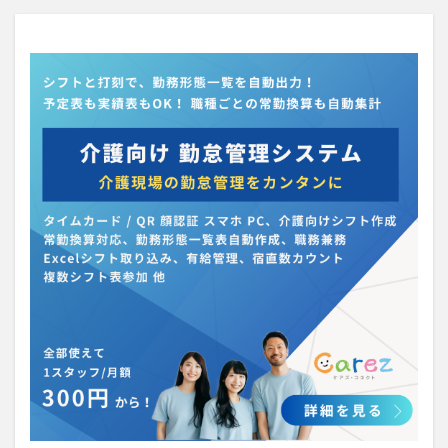
介護人材政策研究会
介護保険
介護保険請求
介護手荒れ
介護施設
介護現場
介護福祉士
介護福祉士国家試験
介護職員等ベースアップ等支援加算
介護記録
企業理念
回想法
住宅型有料老人ホーム
働き続けたい介護現場
優しさ
処遇改善加算
助成金
勤務形態一覧
勤務表
勤怠管理
千の風・河内
厚生労働省
吉田貴宏
名古屋市緑区
和光苑
和泉市
改善
新年度
介護ICT
言葉の力
組織力向上
経済産業省
結の樹 天白
老健
聖ヨゼフ寮
職場環境の変革
肌荒れ
自己肯定感
芳賀沙織
茨城県大子町
行動心理学
補助金
見守り
計測データ共有システム
組織作り
訪問介護
認定介護福祉士
認知症
豆知識
速乾