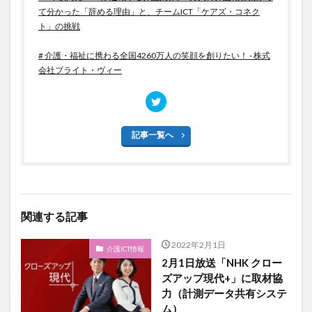
て分かった「辞める理由」と、チームICT「ケアズ・コネク
ト」の挑戦
# 介護・福祉に携わる全国4260万人の笑顔を創りたい！ - 株式
会社ブライト・ヴィー
記事一覧へ
関連する記事
2022年2月1日
介護ICT情報
2月1日放送「NHK クロー
ズアップ現代+」に取材協
力（計測データ共有システ
ム）