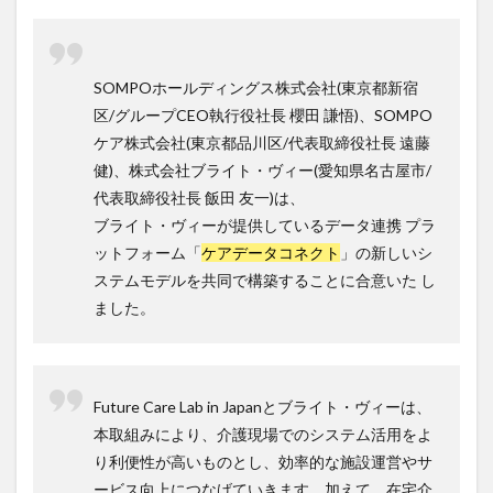
介護DX
AprilDream
ケアニン
カンテレ
カンテレハッズ
キャリアパス
キャンペーン
グッドデザイン賞
グランデージ和泉
クリスマス
SOMPOホールディングス株式会社(東京都新宿
グループウェア
クレーム
クローズアップ現代
区/グループCEO執行役社長 櫻田 謙悟)、SOMPO
ケア株式会社(東京都品川区/代表取締役社長 遠藤
ケアズ・コネクト
ケアデータコネクト
健)、株式会社ブライト・ヴィー(愛知県名古屋市/
ケアデータコネクト ホーム
コーチング
オリブ園
代表取締役社長 飯田 友一)は、
コミュニケーション
コンピテンシー
ブライト・ヴィーが提供しているデータ連携 プラ
サービス付き高齢者住宅
サービス責任者
ットフォーム「
ケアデータコネクト
」の新しいシ
サカナクション
サポート
サンクスカード
ステムモデルを共同で構築することに合意いた し
ました。
シーツ
シフト表
ジャイ子
ショートヘアー
スケッター
スタッフ不足
スタッフ定着
ガレリア
オフェンス
ズボン
Pepper
Future Care Lab in Japanとブライト・ヴィーは、
BPOサービス
CareTEX
CDCホーム
CoeFont
本取組みにより、介護現場でのシステム活用をよ
EQ
Future Care Lab in Japan
Hareru Base Arimatsu
り利便性が高いものとし、効率的な施設運営やサ
ibuki
ICT
ICT補助金
IT導入補助金
ービス向上につなげていきます。加えて、在宅介