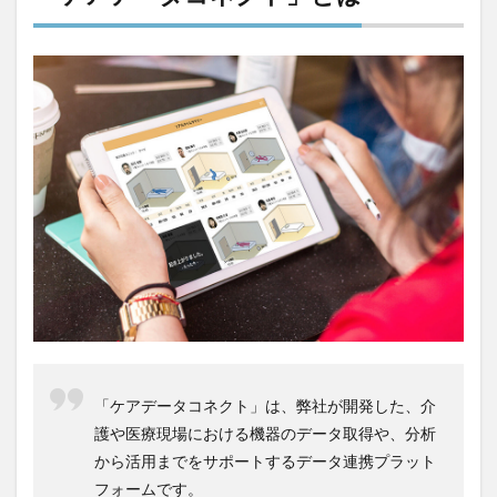
一般社団法人全国介護支援協会
上着
乾燥対策
予防
事業運営
人事考課
人事評価
人員配置基準
人材採用
プラナス株式会社
フォーユー
スマホ活用
ディフェンス
セミナー
タイムカード
タオル
ダレタメすぎと
タレントマネジメント
チーム
チームビルディング
チームを育む
チーム力
チアケアズ
ちぎっ手アート
ちぎり絵
つながって！MIRAI
デイサービス
デジタルの日
ファクタリング
ドラえもん
ナノファイバー
ナノファイバーマスク
ニコカレ
パーカー
ハビットトラッカー
パラマウントベッド
「ケアデータコネクト」は、弊社が開発した、介
ハレルベースアリマツ
パンツ
ハンドクリーム
護や医療現場における機器のデータ取得や、分析
ハンドソープ
ビジネスマインド
ビジネス哲学
から活用までをサポートするデータ連携プラット
ひび
髪色
フォームです。