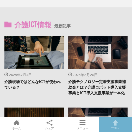
介護ICT情報
最新記事
2025年7月4日
2025年6月26日
介護現場ではどんなICTが使われ
介護テクノロジー定着支援事業補
ている？
助金とは？介護ロボット導入支援
事業とICT導入支援事業が一本化
ホーム
シェア
メニュー
TOPへ