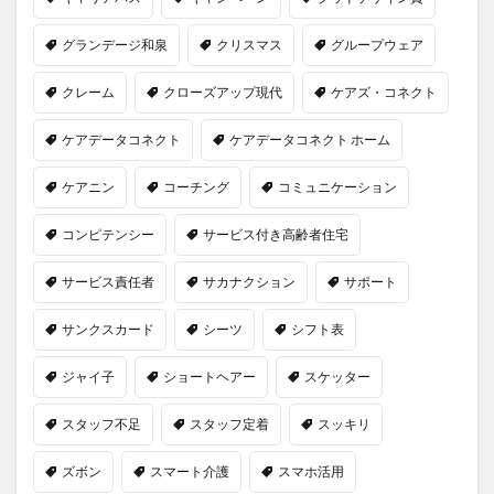
グランデージ和泉
クリスマス
グループウェア
クレーム
クローズアップ現代
ケアズ・コネクト
ケアデータコネクト
ケアデータコネクト ホーム
ケアニン
コーチング
コミュニケーション
コンピテンシー
サービス付き高齢者住宅
サービス責任者
サカナクション
サポート
サンクスカード
シーツ
シフト表
ジャイ子
ショートヘアー
スケッター
スタッフ不足
スタッフ定着
スッキリ
ズボン
スマート介護
スマホ活用