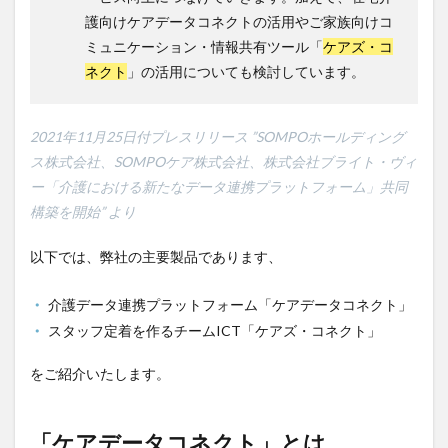
KAIGOアンバサダー育成研修会
MIKOTO
護向けケアデータコネクトの活用やご家族向けコ
SOMPOケア
おとなりさん。
SOMPOフーズ
ミュニケーション・情報共有ツール「
ケアズ・コ
ネクト
」の活用についても検討しています。
SOMPOホールディングス
Tシャツ
あかぎれ
アクリーティブ
アドバイス
アルコール消毒
アンガーマネジメント
いづみデイサービスセンター
2021年11月25日付プレスリリース ”SOMPOホールディング
ス株式会社、SOMPOケア株式会社、株式会社ブライト・ヴィ
いろはにかいご
エイプリルドリーム
エニアグラム
ー「介護における新たなデータ連携プラットフォーム」共同
エムズ落合
おだんご
スッキリ
スマート介護
構築を開始” より
介護
らるご桜木
プレスリリース
フレンドチャット
ヘアスタイル
ポケモン
以下では、弊社の主要製品であります、
マスキングテープ
マスク
マズローの5段階欲求説
介護データ連携プラットフォーム「ケアデータコネクト」
マニュアル
ミディアム
ミヤビー宮の森
スタッフ定着を作るチームICT「ケアズ・コネクト」
やさしい手
ゆめのたね
ゆめのため
をご紹介いたします。
リーダーシップ
プラススマイル
リアルデータプラットフォーム
リンレイテープ
レクリエーション
レセプト請求
ロングヘアー
「ケアデータコネクト」とは