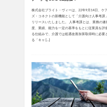
マズローの5段階
株式会社ブライト・ヴィーは、22年9月14日、ケ
ゆめのため
ズ・コネクトの新機能として「介護向け人事考課
レクリエーション
リリースいたしました。 人事考課とは、業務の遂
予防
事業運
度、業績、能力を一定の基準をもとに従業員を評
る仕組みで、介護では処遇改善加算取得時に必要
フォーユー
る「キャ […]
タレントマネジメ
ちぎっ手アート
ドラえもん
パラマウントベッ
ビジネスマインド