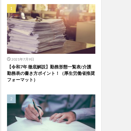
ゆめのたね
ンレイテープ
上着
乾燥対策
株式会社
ダレタメすぎと
チアケアズ
ファクタリング
2021年7月9日
【令和7年 徹底解説】勤務形態一覧表/介護
ビットトラッカー
勤務表の書き方ポイント！（厚生労働省推奨
プ
フォーマット）