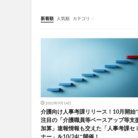
社会福祉協議会
社会福祉連携推進
新着順
人気順
カテゴリ
第35回 介護福祉
今日から実践！組織改革！
介護ICT情報
お知らせ
ケアズ・コネクト
カンテレハッズ
グループウェア
ケアデータコネク
サービス付き高齢
シフト表
ジ
オフェンス
Future Care Lab in
KAIGOアンバサ
2022年9月14日
SOMPOホールデ
介護向け人事考課リリース！10月開始
アンガーマネジメ
注目の「介護職員等ベースアップ等支
エニアグラム
加算」速報情報も交えた「人事考課セ
ナー」を10/24に開催！
プレスリリース