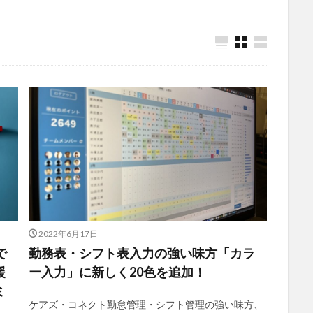
社会福祉士
社会福祉法人 若竹大寿会
社会福祉法人フラワー園
法人
社内エンゲージメント
社内コミュニケーション
社内ポイント
国家試験
介護テクノロジー
介護DX
AprilDream
ケアニン
キャリアパス
キャンペーン
グッドデザイン賞
グランデージ和
クレーム
クローズアップ現代
ケアズ・コネクト
ケアデータコ
ト ホーム
コーチング
オリブ園
コミュニケーション
コンピ
者住宅
サービス責任者
サカナクション
サポート
サンクスカ
ャイ子
ショートヘアー
スケッター
スタッフ不足
スタッフ定
ズボン
Pepper
BPOサービス
CareTEX
CDCホーム
Coe
 Japan
Hareru Base Arimatsu
ibuki
ICT
ICT補助金
IT
ダー育成研修会
MIKOTO
SOMPOケア
おとなりさん。
SOMP
2022年6月17日
ィングス
Tシャツ
あかぎれ
アクリーティブ
アドバイス
で
勤務表・シフト表入力の強い味方「カラ
ント
いづみデイサービスセンター
いろはにかいご
エイプリルドリ
援
ー入力」に新しく20色を追加！
エムズ落合
おだんご
スッキリ
スマート介護
介護
ら
ミ
ケアズ・コネクト勤怠管理・シフト管理の強い味方、
フレンドチャット
ヘアスタイル
ポケモン
マスキングテープ