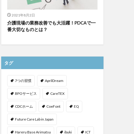
2021年8月2日
介護現場の業務改善でも大活躍！PDCAで一
番大切なものとは？
タグ
7つの習慣
AprilDream
BPOサービス
CareTEX
CDCホーム
CoeFont
EQ
Future Care Lab in Japan
Hareru Base Arimatsu
ibuki
ICT