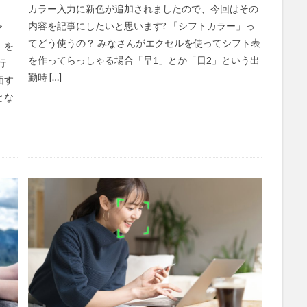
カラー入力に新色が追加されましたので、今回はその
欲求説
マニュアル
ミディアム
ミヤビー宮の森
やさしい手
内容を記事にしたいと思います? 「シフトカラー」っ
ア
リーダーシップ
プラススマイル
リアルデータプラットフォーム
リ
てどう使うの？ みなさんがエクセルを使ってシフト表
」を
レセプト請求
ロングヘアー
一般社団法人全国介護支援協会
を作ってらっしゃる場合「早1」とか「日2」という出
行
勤時 […]
営
人事考課
人事評価
人員配置基準
人材採用
プラナス
価す
とな
スマホ活用
ディフェンス
セミナー
タイムカード
タオル
ント
チーム
チームビルディング
チームを育む
チーム力
ちぎり絵
つながって！MIRAI
デイサービス
デジタルの日
ナノファイバー
ナノファイバーマスク
ニコカレ
パーカー
ハ
ド
ハレルベースアリマツ
パンツ
ハンドクリーム
ハンドソー
ビジネス哲学
ひび
髪色
検索