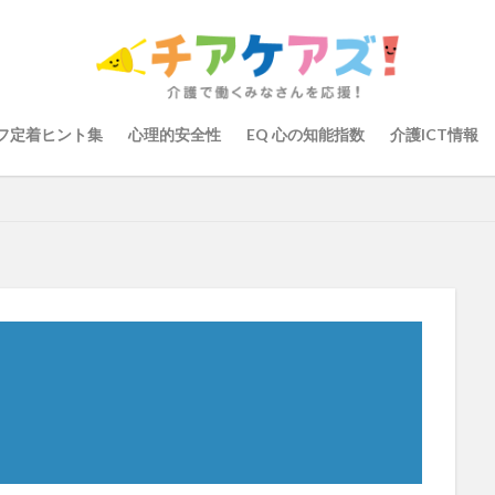
の知能指数
心理的安全性
心理的安全性診断
志賀弘幸
恩蔵絢
染症対策
戸田恵梨香
手洗い
手荒れ
手順書
採用
大学
新卒
仲間づくり
介護ロボット
介護事業所
介護人
会
介護保険
介護保険請求
介護手荒れ
介護施設
介護現
フ定着ヒント集
心理的安全性
EQ 心の知能指数
介護ICT情報
験
介護職員等ベースアップ等支援加算
介護記録
企業理念
回
ーム
働き続けたい介護現場
優しさ
処遇改善加算
助成金
管理
千の風・河内
厚生労働省
吉田貴宏
名古屋市緑区
介護ICT
言葉の力
組織力向上
経済産業省
結の樹 天白
職場環境の変革
肌荒れ
自己肯定感
芳賀沙織
茨城県大子町
り
計測データ共有システム
組織作り
訪問介護
認定介護福祉
運営指導
関西テレビ
障害者向けグループホーム
離職防止
取幹
高瀬比左子
高齢者住宅新聞
組織力の向上
組織マネジメ
り
未来の介護
未来をつくるKaigoカフェ
株式会社いぶき
梅
をまちがえる料理店
洗濯物
消毒液
涼しい
清潔感
濱崎
浸透
第36回 介護福祉国家試験
生産性向上
申し送り
登壇