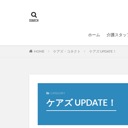
常勤換算
心
感情労働
感
国立大学法人東北
介護人材政策研究
ホーム
介護スタッ
介護福祉士国家試
住宅型有料老人ホ
HOME
ケアズ・コネクト
ケアズ UPDATE！
勤務表
勤怠
改善
新年度
聖ヨゼフ寮
補助金
見守
豆知識
速乾
CATEGORY
ケアズ UPDATE！
飯田友一
香
特養
有松絞
決断力
注文
理念・ビジョンの