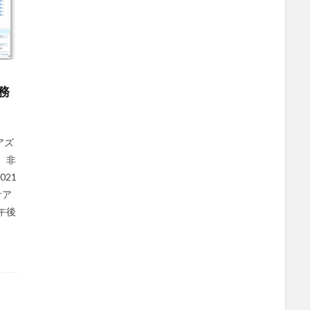
務
アズ
、非
21
ケア
午後