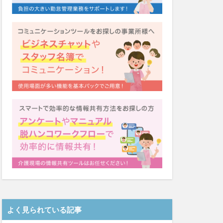
システム
福祉
カンテレ
泉
クリスマス
ネクト
テンシー
ード
シーツ
着
ガレリア
Font
EQ
導入補助金
Oフーズ
アルコール消毒
ーム
るご桜木
よく見られている記事
マスク