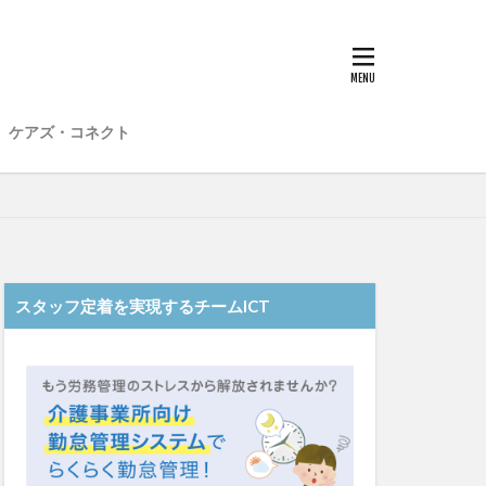
子
愛知県
在宅介護
材不足
場
介護福祉士
ケアズ・コネクト
想法
勤務形態一覧
和光苑
和泉市
老健
行動心理学
スタッフ定着を実現するチームICT
士
認知症
靴下
ント
日常
雨
水仕事
明子
皮膚炎