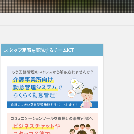
システム
福祉
カンテレ
泉
クリスマス
ネクト
スタッフ定着を実現するチームICT
テンシー
ード
シーツ
着
ガレリア
Font
EQ
導入補助金
Oフーズ
アルコール消毒
ーム
るご桜木
マスク