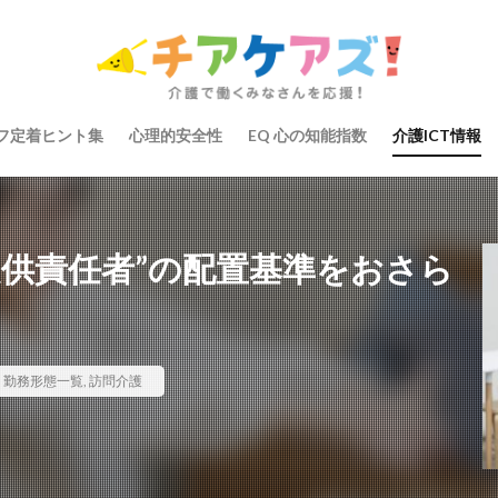
の知能指数
心理的安全性
心理的安全性診断
志賀弘幸
恩蔵絢
染症対策
戸田恵梨香
手洗い
手荒れ
手順書
採用
大学
新卒
仲間づくり
介護ロボット
介護事業所
介護人
会
介護保険
介護保険請求
介護手荒れ
介護施設
介護現
フ定着ヒント集
心理的安全性
EQ 心の知能指数
介護ICT情報
験
介護職員等ベースアップ等支援加算
介護記録
企業理念
回
ーム
働き続けたい介護現場
優しさ
処遇改善加算
助成金
管理
千の風・河内
厚生労働省
吉田貴宏
名古屋市緑区
介護ICT
言葉の力
組織力向上
経済産業省
結の樹 天白
提供責任者”の配置基準をおさら
職場環境の変革
肌荒れ
自己肯定感
芳賀沙織
茨城県大子町
り
計測データ共有システム
組織作り
訪問介護
認定介護福祉
運営指導
関西テレビ
障害者向けグループホーム
離職防止
,
勤務形態一覧
,
訪問介護
取幹
高瀬比左子
高齢者住宅新聞
組織力の向上
組織マネジメ
り
未来の介護
未来をつくるKaigoカフェ
株式会社いぶき
梅
をまちがえる料理店
洗濯物
消毒液
涼しい
清潔感
濱崎
浸透
第36回 介護福祉国家試験
生産性向上
申し送り
登壇