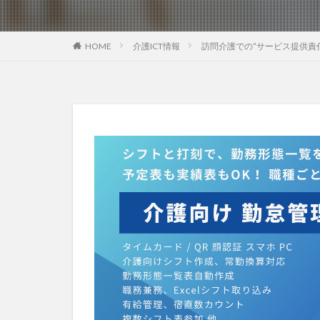
社会福祉協議会
社会福祉連携推進
HOME
介護ICT情報
訪問介護での”サービス提供責
第35回 介護福祉
カンテレハッズ
グループウェア
ケアデータコネク
サービス付き高齢
シフト表
ジ
オフェンス
Future Care Lab in
KAIGOアンバサ
SOMPOホールデ
アンガーマネジメ
エニアグラム
プレスリリース