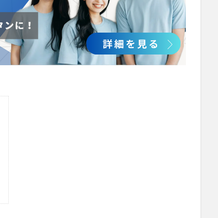
欲求説
マニュアル
ミディアム
ミヤビー宮の森
やさしい手
リーダーシップ
プラススマイル
リアルデータプラットフォーム
リ
レセプト請求
ロングヘアー
一般社団法人全国介護支援協会
営
人事考課
人事評価
人員配置基準
人材採用
プラナス
スマホ活用
ディフェンス
セミナー
タイムカード
タオル
ント
チーム
チームビルディング
チームを育む
チーム力
ちぎり絵
つながって！MIRAI
デイサービス
デジタルの日
ナノファイバー
ナノファイバーマスク
ニコカレ
パーカー
ハ
ド
ハレルベースアリマツ
パンツ
ハンドクリーム
ハンドソー
ビジネス哲学
ひび
髪色
検索