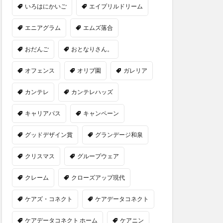
いろはにかいご
エイプリルドリーム
エニアグラム
エムズ落合
おだんご
おとなりさん。
オフェンス
オリブ園
ガレリア
カンテレ
カンテレハッズ
キャリアパス
キャンペーン
グッドデザイン賞
グランデージ和泉
クリスマス
グループウェア
クレーム
クローズアップ現代
ケアズ・コネクト
ケアデータコネクト
ケアデータコネクト ホーム
ケアニン