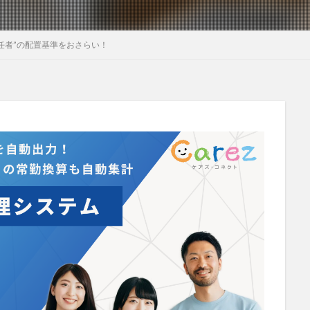
社会福祉士
社会福祉法人 若竹大寿会
社会福祉法人フラワー園
法人
社内エンゲージメント
社内コミュニケーション
社内ポイント
任者”の配置基準をおさらい！
国家試験
介護テクノロジー
介護DX
AprilDream
ケアニン
キャリアパス
キャンペーン
グッドデザイン賞
グランデージ和
クレーム
クローズアップ現代
ケアズ・コネクト
ケアデータコ
ト ホーム
コーチング
オリブ園
コミュニケーション
コンピ
者住宅
サービス責任者
サカナクション
サポート
サンクスカ
ャイ子
ショートヘアー
スケッター
スタッフ不足
スタッフ定
ズボン
Pepper
BPOサービス
CareTEX
CDCホーム
Coe
 Japan
Hareru Base Arimatsu
ibuki
ICT
ICT補助金
IT
ダー育成研修会
MIKOTO
SOMPOケア
おとなりさん。
SOMP
ィングス
Tシャツ
あかぎれ
アクリーティブ
アドバイス
ント
いづみデイサービスセンター
いろはにかいご
エイプリルドリ
エムズ落合
おだんご
スッキリ
スマート介護
介護
ら
フレンドチャット
ヘアスタイル
ポケモン
マスキングテープ