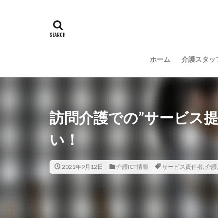
常勤換算
心
感情労働
感
国立大学法人東北
介護人材政策研究
ホーム
介護スタッ
介護福祉士国家試
住宅型有料老人ホ
勤務表
勤怠
改善
新年度
訪問介護での”サービス
聖ヨゼフ寮
い！
補助金
見守
豆知識
速乾
2021年9月12日
介護ICT情報
サービス責任者
,
介護
飯田友一
香
特養
有松絞
決断力
注文
理念・ビジョンの