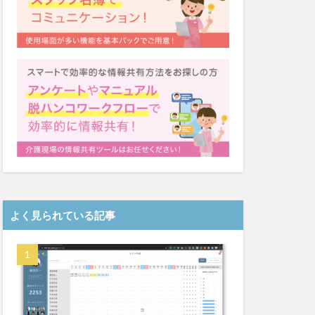
ゆめのたね
ンレイテープ
上着
乾燥対策
株式会社
ダレタメすぎと
チアケアズ
ファクタリング
ビットトラッカー
プ
よく見られている記事