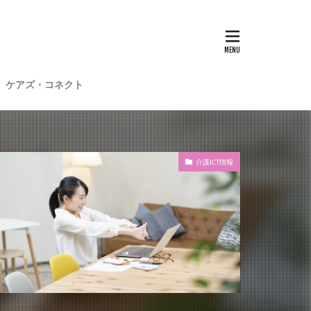
子
愛知県
在宅介護
材不足
場
介護福祉士
ケアズ・コネクト
想法
勤務形態一覧
和光苑
和泉市
老健
介護ICT情報
行動心理学
士
認知症
靴下
ント
日常
雨
水仕事
明子
皮膚炎