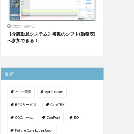
2021年6月7日
【介護勤怠システム】複数のシフト(勤務表)
へ参加できる！
タグ
7つの習慣
AprilDream
BPOサービス
CareTEX
CDCホーム
CoeFont
EQ
Future Care Lab in Japan