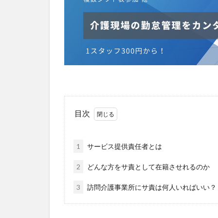
マズローの5段階
ゆめのため
レクリエーション
予防
事業運
フォーユー
タレントマネジメ
ちぎっ手アート
目次
ドラえもん
パラマウントベッ
ビジネスマインド
1
サービス提供責任者とは
2
どんな方をサ責として在籍させれるのか
3
訪問介護事業所にサ責は何人いればいい？