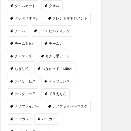
タイムカード
タオル
ダレタメすぎと
タレントマネジメント
チーム
チームビルディング
チームを育む
チーム力
チアケアズ
ちぎっ手アート
ちぎり絵
つながって！MIRAI
デイサービス
ディフェンス
デジタルの日
ドラえもん
ナノファイバー
ナノファイバーマスク
ニコカレ
パーカー