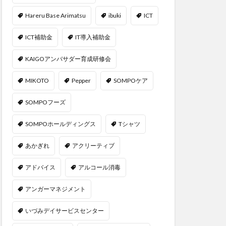
Hareru Base Arimatsu
ibuki
ICT
ICT補助金
IT導入補助金
KAIGOアンバサダー育成研修会
MIKOTO
Pepper
SOMPOケア
SOMPOフーズ
SOMPOホールディングス
Tシャツ
あかぎれ
アクリーティブ
アドバイス
アルコール消毒
アンガーマネジメント
いづみデイサービスセンター