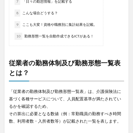
7
「日々の勤怠情報」を記載する
一般社団法人全国介護支援協会
上着
乾燥対策
8
こんな場合どうする？
予防
事業運営
人事考課
人事評価
人員配置基準
人材採用
プラナス株式会社
9
ここも大変！資格や職務別に集計結果を記載。
フォーユー
スマホ活用
ディフェンス
10
勤務形態一覧を自動作成できるICTがある！
セミナー
タイムカード
タオル
ダレタメすぎと
タレントマネジメント
チーム
チームビルディング
チームを育む
チーム力
従業者の勤務体制及び勤務形態一覧表
チアケアズ
ちぎっ手アート
ちぎり絵
とは？
つながって！MIRAI
デイサービス
デジタルの日
ファクタリング
ドラえもん
ナノファイバー
「従業者の勤務体制及び勤務形態一覧表」は、介護保険法に
ナノファイバーマスク
ニコカレ
パーカー
基づく各種サービスについて、人員配置基準が満たされてい
ハビットトラッカー
パラマウントベッド
るかを確認するため、
ハレルベースアリマツ
パンツ
ハンドクリーム
その算出に必要となる数値（例：常勤職員の勤務すべき時間
数、利用者数・入所者数等）が記載された一覧を表します。
ハンドソープ
ビジネスマインド
ビジネス哲学
ひび
髪色