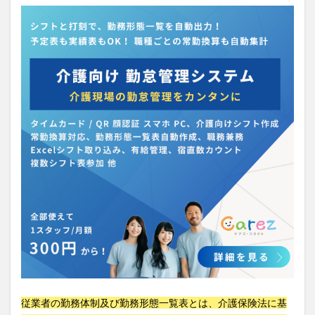
介護人材政策研究会
介護保険
介護保険請求
介護手荒れ
介護施設
介護現場
介護福祉士
介護福祉士国家試験
介護職員等ベースアップ等支援加算
介護記録
企業理念
回想法
住宅型有料老人ホーム
働き続けたい介護現場
優しさ
処遇改善加算
助成金
勤務形態一覧
勤務表
勤怠管理
千の風・河内
厚生労働省
吉田貴宏
名古屋市緑区
和光苑
和泉市
改善
新年度
介護ICT
言葉の力
組織力向上
経済産業省
結の樹 天白
老健
聖ヨゼフ寮
職場環境の変革
肌荒れ
自己肯定感
芳賀沙織
茨城県大子町
行動心理学
補助金
見守り
計測データ共有システム
組織作り
訪問介護
認定介護福祉士
認知症
豆知識
速乾
従業者の勤務体制及び勤務形態一覧表とは、介護保険法に基