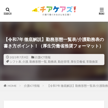
カテゴリー
タグ
7つの習慣
山下興一郎
執筆
堺市
夏
【令和7年 徹底解説】勤務形態一覧表/介護勤務表の
書き方ポイント！（厚生労働省推奨フォーマット）
夜勤
大島直彰
大規模法人
天野尊明
安藤俊介
安藤優子
室内レク
導入事例
2021年7月9日
介護ICT情報
就労継続支援B型
展示会
山口一郎
在宅
シフト表
,
介護
,
勤務形態一覧
,
勤務表
,
勤怠管理
,
厚生労働省
,
常勤換算
常勤換算
心の知能指数
心理的安全性
心理的安全性診断
志賀弘幸
恩蔵絢子
愛知県
感情労働
感染症対策
戸田恵梨香
手洗い
HOME
介護ICT情報
【令和7年 徹底解説】勤務形態一覧表/介護
手荒れ
手順書
採用
在宅介護
国立大学法人東北大学
新卒
仲間づくり
介護ロボット
介護事業所
介護人材不足