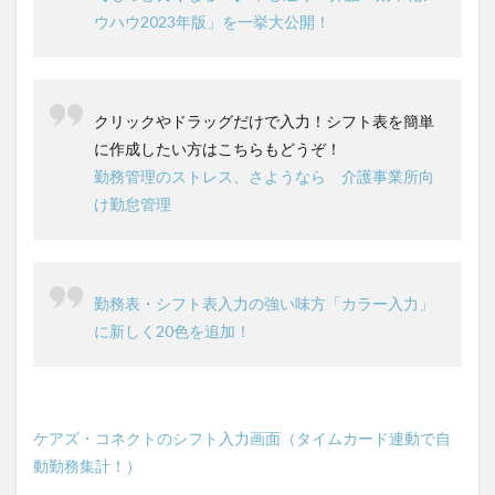
介護DX
AprilDream
ケアニン
カンテレ
ウハウ2023年版」を一挙大公開！
カンテレハッズ
キャリアパス
キャンペーン
グッドデザイン賞
グランデージ和泉
クリスマス
グループウェア
クレーム
クローズアップ現代
クリックやドラッグだけで入力！シフト表を簡単
ケアズ・コネクト
ケアデータコネクト
に作成したい方はこちらもどうぞ！
勤務管理のストレス、さようなら 介護事業所向
ケアデータコネクト ホーム
コーチング
オリブ園
け勤怠管理
コミュニケーション
コンピテンシー
サービス付き高齢者住宅
サービス責任者
サカナクション
サポート
サンクスカード
勤務表・シフト表入力の強い味方「カラー入力」
シーツ
シフト表
ジャイ子
ショートヘアー
に新しく20色を追加！
スケッター
スタッフ不足
スタッフ定着
ガレリア
オフェンス
ズボン
Pepper
BPOサービス
CareTEX
CDCホーム
CoeFont
ケアズ・コネクトのシフト入力画面（タイムカード連動で自
EQ
Future Care Lab in Japan
Hareru Base Arimatsu
動勤務集計！）
ibuki
ICT
ICT補助金
IT導入補助金