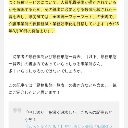
づく各種サービスについて、人員配置基準が満たされている
運営指導
関西テレビ
障害者向けグループホーム
かを確認するため、その算出に必要となる数値記載された一
離職防止
靴下
飯田友一
香取幹
覧を表し、厚労省では「全国統一フォーマット」の実現で、
高瀬比左子
高齢者住宅新聞
組織力の向上
介護事業所の負担軽減・業務効率化を目指しています（令和3
組織マネジメント
日常
特養
有松絞り
年3月30日の発信より）。
未来の介護
未来をつくるKaigoカフェ
株式会社いぶき
梅雨
水仕事
決断力
注文をまちがえる料理店
洗濯物
消毒液
「従業者の勤務体制及び勤務形態一覧表」（以下、勤務形態
涼しい
清潔感
濱崎明子
一覧表）の書き方で困っていらっしゃる事業所さん、
多くいらっしゃるのではないでしょうか。
理念・ビジョンの浸透
第36回 介護福祉国家試験
生産性向上
申し送り
登壇
皮膚炎
この記事では「勤務形態一覧表」の書き方などを含め、一気
社会福祉協議会
社会福祉士
にご紹介したいと思います！
社会福祉法人 若竹大寿会
社会福祉法人フラワー園
社会福祉連携推進法人
社内エンゲージメント
「申し送り」を深く追求した、こちらの記事もど
社内コミュニケーション
社内ポイントシステム
うぞ！
福祉
第35回 介護福祉国家試験
介護テクノロジー
【もっと良くなる！】 申し送り × 介護「効率化ノ