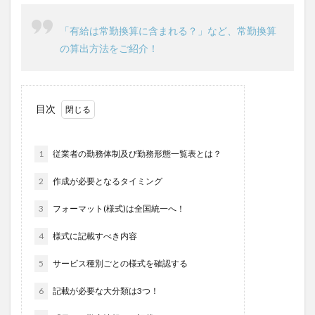
KAIGOアンバサダー育成研修会
MIKOTO
「有給は常勤換算に含まれる？」など、常勤換算
SOMPOケア
おとなりさん。
SOMPOフーズ
の算出方法をご紹介！
SOMPOホールディングス
Tシャツ
あかぎれ
アクリーティブ
アドバイス
アルコール消毒
アンガーマネジメント
いづみデイサービスセンター
目次
いろはにかいご
エイプリルドリーム
エニアグラム
エムズ落合
おだんご
スッキリ
スマート介護
1
従業者の勤務体制及び勤務形態一覧表とは？
介護
らるご桜木
プレスリリース
フレンドチャット
ヘアスタイル
ポケモン
2
作成が必要となるタイミング
マスキングテープ
マスク
マズローの5段階欲求説
3
フォーマット(様式)は全国統一へ！
マニュアル
ミディアム
ミヤビー宮の森
4
様式に記載すべき内容
やさしい手
ゆめのたね
ゆめのため
5
リーダーシップ
サービス種別ごとの様式を確認する
プラススマイル
リアルデータプラットフォーム
リンレイテープ
6
記載が必要な大分類は3つ！
レクリエーション
レセプト請求
ロングヘアー