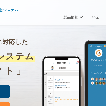
怠システム
製品情報
料金
に対応した
システム
クト」