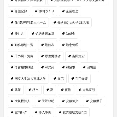
介護記録
仲間づくり
企業理念
住宅型有料老人ホーム
働き続けたい介護現場
優しさ
処遇改善加算
助成金
勤務形態一覧
勤務表
勤怠管理
千の風・河内
厚生労働省
吉田貴宏
名古屋市緑区
和光苑
和泉市
回想法
国立大学法人東北大学
在宅
在宅介護
執筆
堺市
夏
夜勤
大島直彰
大規模法人
天野尊明
安藤俊介
安藤優子
室内レク
導入事例
就労継続支援B型