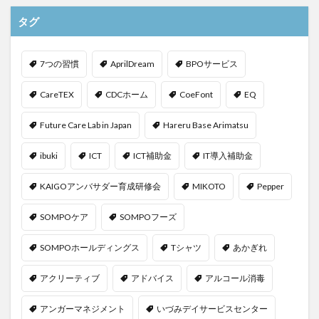
タグ
7つの習慣
AprilDream
BPOサービス
CareTEX
CDCホーム
CoeFont
EQ
Future Care Lab in Japan
Hareru Base Arimatsu
ibuki
ICT
ICT補助金
IT導入補助金
KAIGOアンバサダー育成研修会
MIKOTO
Pepper
SOMPOケア
SOMPOフーズ
SOMPOホールディングス
Tシャツ
あかぎれ
アクリーティブ
アドバイス
アルコール消毒
アンガーマネジメント
いづみデイサービスセンター