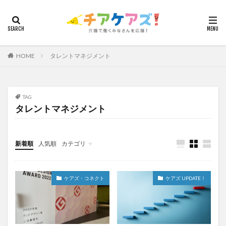
カテゴリー
HOME
タレントマネジメント
タグ
7つの習慣
山下興一郎
執筆
堺市
夏
夜勤
大島直彰
大規模法人
天野尊明
TAG
タレントマネジメント
安藤俊介
安藤優子
室内レク
導入事例
就労継続支援B型
展示会
山口一郎
在宅
常勤換算
心の知能指数
心理的安全性
新着順
人気順
カテゴリ
心理的安全性診断
志賀弘幸
恩蔵絢子
愛知県
今日から実践！組織改革！
介護ICT情報
お知らせ
ケアズ・コネクト
感情労働
感染症対策
戸田恵梨香
手洗い
ケアズ・コネクト
ケアズ UPDATE！
手荒れ
手順書
採用
在宅介護
国立大学法人東北大学
新卒
仲間づくり
介護ロボット
介護事業所
介護人材不足