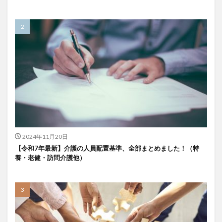
KAIGOアンバサダー育成研修会
MIKOTO
SOMPOケア
おとなりさん。
SOMPOフーズ
SOMPOホールディングス
Tシャツ
あかぎれ
アクリーティブ
アドバイス
アルコール消毒
アンガーマネジメント
いづみデイサービスセンター
いろはにかいご
エイプリルドリーム
エニアグラム
エムズ落合
おだんご
スッキリ
スマート介護
介護
らるご桜木
プレスリリース
フレンドチャット
ヘアスタイル
ポケモン
2024年11月20日
マスキングテープ
マスク
マズローの5段階欲求説
【令和7年最新】介護の人員配置基準、全部まとめました！（特
マニュアル
ミディアム
ミヤビー宮の森
養・老健・訪問介護他）
やさしい手
ゆめのたね
ゆめのため
リーダーシップ
プラススマイル
リアルデータプラットフォーム
リンレイテープ
レクリエーション
レセプト請求
ロングヘアー