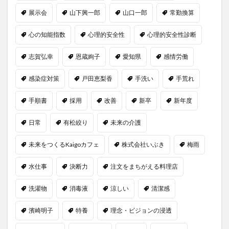
展示会
山下興一郎
山口一郎
常勤換算
心の知能指数
心理的安全性
心理的安全性診断
志賀弘幸
恩蔵絢子
愛知県
感情労働
感染症対策
戸田恵梨香
手洗い
手荒れ
手順書
採用
改善
新卒
新年度
日常
有松絞り
未来の介護
未来をつくるKaigoカフェ
株式会社いぶき
梅雨
水仕事
決断力
注文をまちがえる料理店
洗濯物
消毒液
涼しい
清潔感
濱崎明子
特養
理念・ビジョンの浸透