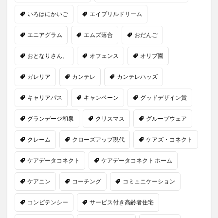
いろはにかいご
エイプリルドリーム
エニアグラム
エムズ落合
おだんご
おとなりさん。
オフェンス
オリブ園
ガレリア
カンテレ
カンテレハッズ
キャリアパス
キャンペーン
グッドデザイン賞
グランデージ和泉
クリスマス
グループウェア
クレーム
クローズアップ現代
ケアズ・コネクト
ケアデータコネクト
ケアデータコネクト ホーム
ケアニン
コーチング
コミュニケーション
コンピテンシー
サービス付き高齢者住宅