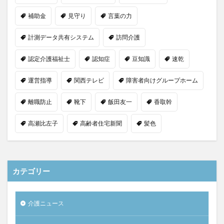
補助金
見守り
言葉の力
計測データ共有システム
訪問介護
認定介護福祉士
認知症
豆知識
速乾
運営指導
関西テレビ
障害者向けグループホーム
離職防止
靴下
飯田友一
香取幹
高瀬比左子
高齢者住宅新聞
髪色
カテゴリー
介護ニュース