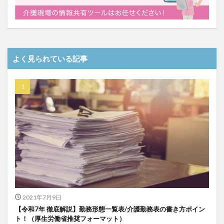
介護DX
AprilDream
ケアニン
カンテレ
カンテレハッズ
キャリアパス
キャンペーン
グッドデザイン賞
グランデージ和泉
クリスマス
グループウェア
クレーム
クローズアップ現代
よく見られている記事
ケアズ・コネクト
ケアデータコネクト
ケアデータコネクト ホーム
コーチング
オリブ園
コミュニケーション
コンピテンシー
サービス付き高齢者住宅
サービス責任者
サカナクション
サポート
サンクスカード
シーツ
シフト表
ジャイ子
ショートヘアー
スケッター
スタッフ不足
スタッフ定着
ガレリア
オフェンス
ズボン
Pepper
BPOサービス
CareTEX
CDCホーム
CoeFont
2021年7月9日
EQ
Future Care Lab in Japan
Hareru Base Arimatsu
【令和7年 徹底解説】勤務形態一覧表/介護勤務表の書き方ポイン
ibuki
ICT
ICT補助金
IT導入補助金
ト！（厚生労働省推奨フォーマット）