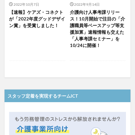
介護人材政策研究会
介護保険
介護保険請求
2022年10月7日
2022年9月14日
【速報】ケアズ・コネクト
介護向け人事考課リリー
介護手荒れ
介護施設
介護現場
介護福祉士
が「2022年度グッドデザイ
ス！10月開始で注目の「介
介護福祉士国家試験
介護職員等ベースアップ等支援加算
ン賞」を受賞しました！
護職員等ベースアップ等支
介護記録
企業理念
回想法
援加算」速報情報も交えた
「人事考課セミナー」を
住宅型有料老人ホーム
働き続けたい介護現場
10/24に開催！
優しさ
処遇改善加算
助成金
勤務形態一覧
勤務表
勤怠管理
千の風・河内
厚生労働省
吉田貴宏
名古屋市緑区
和光苑
和泉市
改善
新年度
介護ICT
言葉の力
組織力向上
経済産業省
結の樹 天白
老健
聖ヨゼフ寮
職場環境の変革
肌荒れ
スタッフ定着を実現するチームICT
自己肯定感
芳賀沙織
茨城県大子町
行動心理学
補助金
見守り
計測データ共有システム
組織作り
訪問介護
認定介護福祉士
認知症
豆知識
速乾