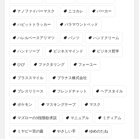
ナノファイバーマスク
ニコカレ
パーカー
ハビットトラッカー
パラマウントベッド
ハレルベースアリマツ
パンツ
ハンドクリーム
ハンドソープ
ビジネスマインド
ビジネス哲学
ひび
ファクタリング
フォーユー
プラススマイル
プラナス株式会社
プレスリリース
フレンドチャット
ヘアスタイル
ポケモン
マスキングテープ
マスク
マズローの5段階欲求説
マニュアル
ミディアム
ミヤビー宮の森
やさしい手
ゆめのたね