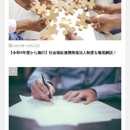
一般社団法人全国介護支援協会
上着
乾燥対策
予防
事業運営
人事考課
人事評価
人員配置基準
人材採用
プラナス株式会社
フォーユー
スマホ活用
ディフェンス
セミナー
タイムカード
タオル
2021年11月21日
ダレタメすぎと
タレントマネジメント
チーム
【令和4年度から施行】社会福祉連携推進法人制度を徹底解説！
チームビルディング
チームを育む
チーム力
チアケアズ
ちぎっ手アート
ちぎり絵
つながって！MIRAI
デイサービス
デジタルの日
ファクタリング
ドラえもん
ナノファイバー
ナノファイバーマスク
ニコカレ
パーカー
ハビットトラッカー
パラマウントベッド
ハレルベースアリマツ
パンツ
ハンドクリーム
ハンドソープ
ビジネスマインド
ビジネス哲学
ひび
髪色