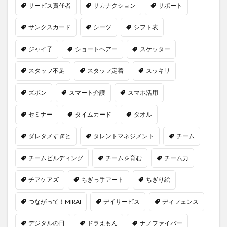
サービス責任者
サカナクション
サポート
サンクスカード
シーツ
シフト表
ジャイ子
ショートヘアー
スケッター
スタッフ不足
スタッフ定着
スッキリ
ズボン
スマート介護
スマホ活用
セミナー
タイムカード
タオル
ダレタメすぎと
タレントマネジメント
チーム
チームビルディング
チームを育む
チーム力
チアケアズ
ちぎっ手アート
ちぎり絵
つながって！MIRAI
デイサービス
ディフェンス
デジタルの日
ドラえもん
ナノファイバー