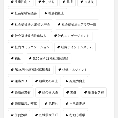
生産性向上
申し送り
登壇
皮膚炎
社会福祉協議会
社会福祉士
社会福祉法人 若竹大寿会
社会福祉法人フラワー園
社会福祉連携推進法人
社内エンゲージメント
社内コミュニケーション
社内ポイントシステム
福祉
第35回 介護福祉国家試験
第36回 介護福祉国家試験
組織マネジメント
組織作り
組織力の向上
組織力向上
経済産業省
結の樹 天白
老健
聖ヨゼフ寮
職場環境の変革
肌荒れ
自己肯定感
芳賀沙織
茨城県大子町
行動心理学