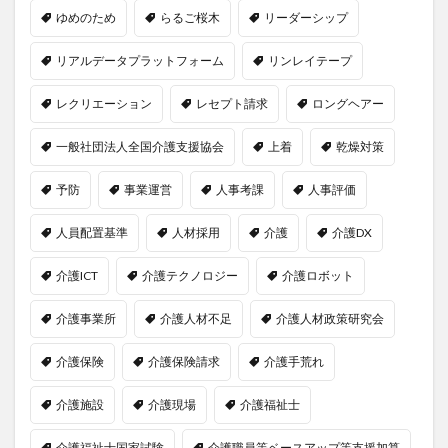
ゆめのため
らるご桜木
リーダーシップ
リアルデータプラットフォーム
リンレイテープ
レクリエーション
レセプト請求
ロングヘアー
一般社団法人全国介護支援協会
上着
乾燥対策
予防
事業運営
人事考課
人事評価
人員配置基準
人材採用
介護
介護DX
介護ICT
介護テクノロジー
介護ロボット
介護事業所
介護人材不足
介護人材政策研究会
介護保険
介護保険請求
介護手荒れ
介護施設
介護現場
介護福祉士
介護福祉士国家試験
介護職員等ベースアップ等支援加算