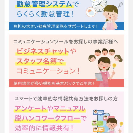
運営指導
関西テレビ
障害者向けグループホーム
離職防止
靴下
飯田友一
香取幹
高瀬比左子
高齢者住宅新聞
組織力の向上
組織マネジメント
日常
特養
有松絞り
未来の介護
未来をつくるKaigoカフェ
株式会社いぶき
梅雨
水仕事
決断力
注文をまちがえる料理店
洗濯物
消毒液
涼しい
清潔感
濱崎明子
理念・ビジョンの浸透
第36回 介護福祉国家試験
生産性向上
申し送り
登壇
皮膚炎
社会福祉協議会
社会福祉士
社会福祉法人 若竹大寿会
社会福祉法人フラワー園
社会福祉連携推進法人
社内エンゲージメント
社内コミュニケーション
社内ポイントシステム
福祉
第35回 介護福祉国家試験
介護テクノロジー