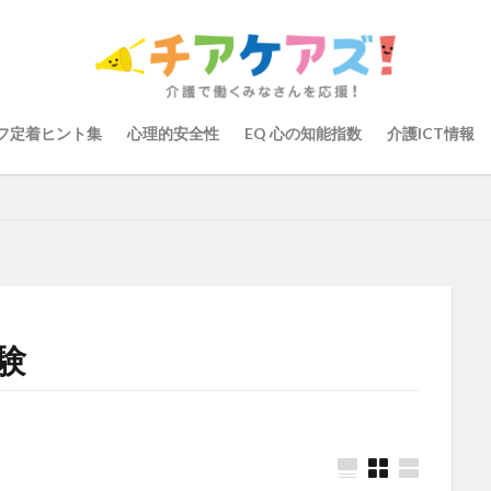
の知能指数
心理的安全性
心理的安全性診断
志賀弘幸
恩蔵絢
染症対策
戸田恵梨香
手洗い
手荒れ
手順書
採用
大学
新卒
仲間づくり
介護ロボット
介護事業所
介護人
会
介護保険
介護保険請求
介護手荒れ
介護施設
介護現
フ定着ヒント集
心理的安全性
EQ 心の知能指数
介護ICT情報
験
介護職員等ベースアップ等支援加算
介護記録
企業理念
回
ーム
働き続けたい介護現場
優しさ
処遇改善加算
助成金
管理
千の風・河内
厚生労働省
吉田貴宏
名古屋市緑区
介護ICT
言葉の力
組織力向上
経済産業省
結の樹 天白
職場環境の変革
肌荒れ
自己肯定感
芳賀沙織
茨城県大子町
り
計測データ共有システム
組織作り
訪問介護
認定介護福祉
験
運営指導
関西テレビ
障害者向けグループホーム
離職防止
取幹
高瀬比左子
高齢者住宅新聞
組織力の向上
組織マネジメ
り
未来の介護
未来をつくるKaigoカフェ
株式会社いぶき
梅
をまちがえる料理店
洗濯物
消毒液
涼しい
清潔感
濱崎
浸透
第36回 介護福祉国家試験
生産性向上
申し送り
登壇