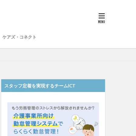
子
愛知県
在宅介護
材不足
場
介護福祉士
ケアズ・コネクト
想法
勤務形態一覧
和光苑
和泉市
老健
行動心理学
スタッフ定着を実現するチームICT
士
認知症
靴下
ント
日常
雨
水仕事
明子
皮膚炎