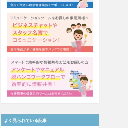
システム
福祉
カンテレ
泉
クリスマス
ネクト
テンシー
ード
シーツ
着
ガレリア
Font
EQ
導入補助金
Oフーズ
アルコール消毒
ーム
るご桜木
よく見られている記事
マスク