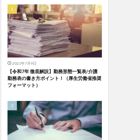
ゆめのたね
ンレイテープ
上着
乾燥対策
株式会社
ダレタメすぎと
チアケアズ
ファクタリング
2021年7月9日
【令和7年 徹底解説】勤務形態一覧表/介護
ビットトラッカー
勤務表の書き方ポイント！（厚生労働省推奨
プ
フォーマット）