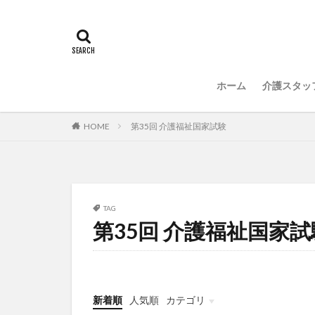
常勤換算
心
感情労働
感
国立大学法人東北
介護人材政策研究
ホーム
介護スタッ
介護福祉士国家試
住宅型有料老人ホ
HOME
第35回 介護福祉国家試験
勤務表
勤怠
改善
新年度
聖ヨゼフ寮
補助金
見守
TAG
第35回 介護福祉国家試
豆知識
速乾
飯田友一
香
特養
有松絞
決断力
注文
新着順
人気順
カテゴリ
理念・ビジョンの