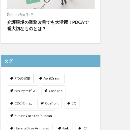
2021年8月2日
介護現場の業務改善でも大活躍！PDCAで一
番大切なものとは？
タグ
7つの習慣
AprilDream
BPOサービス
CareTEX
CDCホーム
CoeFont
EQ
Future Care Lab in Japan
Hareru Base Arimatsu
ibuki
ICT