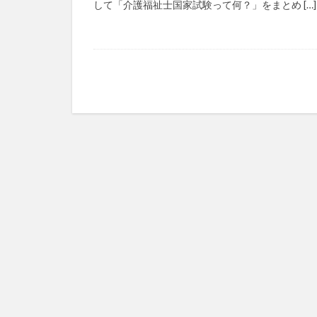
して「介護福祉士国家試験って何？」をまとめ […]
マズローの5段階
ゆめのため
レクリエーション
予防
事業運
フォーユー
タレントマネジメ
ちぎっ手アート
ドラえもん
パラマウントベッ
ビジネスマインド