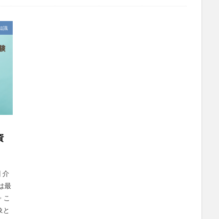
社会福祉士
社会福祉法人 若竹大寿会
社会福祉法人フラワー園
法人
社内エンゲージメント
社内コミュニケーション
社内ポイント
知識
国家試験
介護テクノロジー
介護DX
AprilDream
ケアニン
キャリアパス
キャンペーン
グッドデザイン賞
グランデージ和
クレーム
クローズアップ現代
ケアズ・コネクト
ケアデータコ
ト ホーム
コーチング
オリブ園
コミュニケーション
コンピ
者住宅
サービス責任者
サカナクション
サポート
サンクスカ
ャイ子
ショートヘアー
スケッター
スタッフ不足
スタッフ定
ズボン
Pepper
BPOサービス
CareTEX
CDCホーム
Coe
資
 Japan
Hareru Base Arimatsu
ibuki
ICT
ICT補助金
IT
ダー育成研修会
MIKOTO
SOMPOケア
おとなりさん。
SOMP
ィングス
Tシャツ
あかぎれ
アクリーティブ
アドバイス
 介
は最
ント
いづみデイサービスセンター
いろはにかいご
エイプリルドリ
 こ
エムズ落合
おだんご
スッキリ
スマート介護
介護
ら
象と
フレンドチャット
ヘアスタイル
ポケモン
マスキングテープ