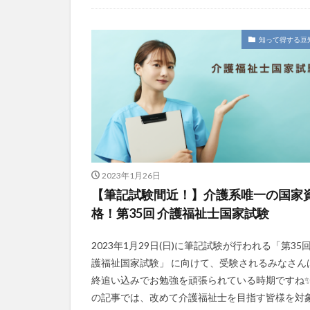
今日から実践！組織改革！
介護ICT情報
お知らせ
ケアズ・コネクト
社会福祉協議会
社会福祉連携推進
知って得する豆
第35回 介護福祉
カンテレハッズ
グループウェア
ケアデータコネク
サービス付き高齢
シフト表
ジ
2023年1月26日
オフェンス
【筆記試験間近！】介護系唯一の国家
Future Care Lab in
格！第35回 介護福祉士国家試験
KAIGOアンバサ
SOMPOホールデ
2023年1月29日(日)に筆記試験が行われる「第35回
護福祉国家試験」 に向けて、受験されるみなさん
アンガーマネジメ
終追い込みでお勉強を頑張られている時期ですね✨
エニアグラム
の記事では、改めて介護福祉士を目指す皆様を対
プレスリリース