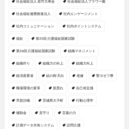
社会福祉法人 若竹大寿会
社会福祉法人フラワー園
社会福祉連携推進法人
社内エンゲージメント
社内コミュニケーション
社内ポイントシステム
福祉
第35回 介護福祉国家試験
第36回 介護福祉国家試験
組織マネジメント
組織作り
組織力の向上
組織力向上
経済産業省
結の樹 天白
老健
聖ヨゼフ寮
職場環境の変革
肌荒れ
自己肯定感
芳賀沙織
茨城県大子町
行動心理学
補助金
見守り
言葉の力
計測データ共有システム
訪問介護