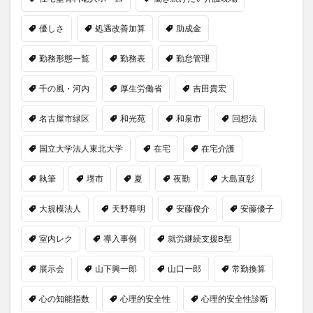
優しさ
処遇改善加算
助成金
勤務形態一覧
勤務表
勤怠管理
千の風・河内
厚生労働省
吉田貴宏
名古屋市緑区
和光苑
和泉市
回想法
国立大学法人東北大学
在宅
在宅介護
執筆
堺市
夏
夜勤
大島直彰
大規模法人
天野尊明
安藤俊介
安藤優子
室内レク
導入事例
就労継続支援B型
展示会
山下興一郎
山口一郎
常勤換算
心の知能指数
心理的安全性
心理的安全性診断