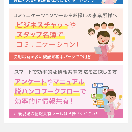
運営指導
関西テレビ
障害者向けグループホーム
離職防止
靴下
飯田友一
香取幹
高瀬比左子
高齢者住宅新聞
組織力の向上
組織マネジメント
日常
特養
有松絞り
未来の介護
未来をつくるKaigoカフェ
株式会社いぶき
梅雨
水仕事
決断力
注文をまちがえる料理店
洗濯物
消毒液
涼しい
清潔感
濱崎明子
理念・ビジョンの浸透
第36回 介護福祉国家試験
生産性向上
申し送り
登壇
皮膚炎
社会福祉協議会
社会福祉士
社会福祉法人 若竹大寿会
社会福祉法人フラワー園
社会福祉連携推進法人
社内エンゲージメント
社内コミュニケーション
社内ポイントシステム
福祉
第35回 介護福祉国家試験
介護テクノロジー