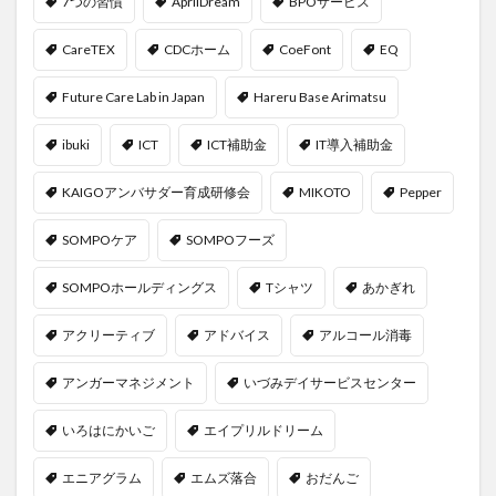
7つの習慣
AprilDream
BPOサービス
CareTEX
CDCホーム
CoeFont
EQ
Future Care Lab in Japan
Hareru Base Arimatsu
ibuki
ICT
ICT補助金
IT導入補助金
KAIGOアンバサダー育成研修会
MIKOTO
Pepper
SOMPOケア
SOMPOフーズ
SOMPOホールディングス
Tシャツ
あかぎれ
アクリーティブ
アドバイス
アルコール消毒
アンガーマネジメント
いづみデイサービスセンター
いろはにかいご
エイプリルドリーム
エニアグラム
エムズ落合
おだんご