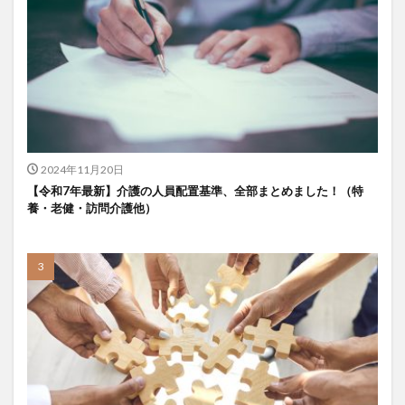
KAIGOアンバサダー育成研修会
MIKOTO
SOMPOケア
おとなりさん。
SOMPOフーズ
SOMPOホールディングス
Tシャツ
あかぎれ
アクリーティブ
アドバイス
アルコール消毒
アンガーマネジメント
いづみデイサービスセンター
いろはにかいご
エイプリルドリーム
エニアグラム
2024年11月20日
エムズ落合
おだんご
スッキリ
スマート介護
【令和7年最新】介護の人員配置基準、全部まとめました！（特
介護
らるご桜木
プレスリリース
養・老健・訪問介護他）
フレンドチャット
ヘアスタイル
ポケモン
マスキングテープ
マスク
マズローの5段階欲求説
マニュアル
ミディアム
ミヤビー宮の森
やさしい手
ゆめのたね
ゆめのため
リーダーシップ
プラススマイル
リアルデータプラットフォーム
リンレイテープ
レクリエーション
レセプト請求
ロングヘアー