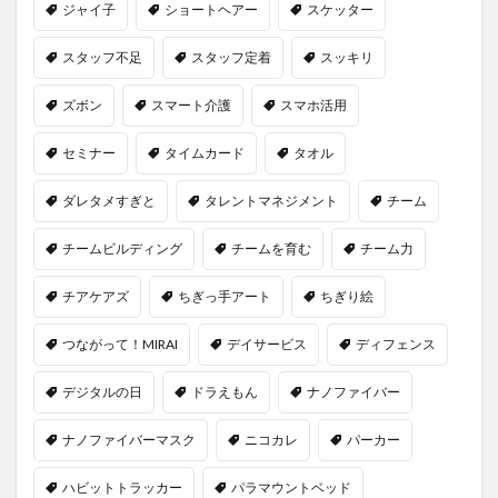
ジャイ子
ショートヘアー
スケッター
スタッフ不足
スタッフ定着
スッキリ
ズボン
スマート介護
スマホ活用
セミナー
タイムカード
タオル
ダレタメすぎと
タレントマネジメント
チーム
チームビルディング
チームを育む
チーム力
チアケアズ
ちぎっ手アート
ちぎり絵
つながって！MIRAI
デイサービス
ディフェンス
デジタルの日
ドラえもん
ナノファイバー
ナノファイバーマスク
ニコカレ
パーカー
ハビットトラッカー
パラマウントベッド