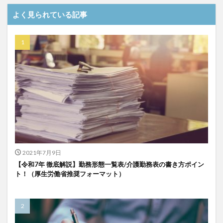
介護DX
AprilDream
ケアニン
カンテレ
よく見られている記事
カンテレハッズ
キャリアパス
キャンペーン
グッドデザイン賞
グランデージ和泉
クリスマス
グループウェア
クレーム
クローズアップ現代
ケアズ・コネクト
ケアデータコネクト
ケアデータコネクト ホーム
コーチング
オリブ園
コミュニケーション
コンピテンシー
サービス付き高齢者住宅
サービス責任者
サカナクション
サポート
サンクスカード
シーツ
シフト表
ジャイ子
ショートヘアー
2021年7月9日
スケッター
スタッフ不足
スタッフ定着
【令和7年 徹底解説】勤務形態一覧表/介護勤務表の書き方ポイン
ガレリア
オフェンス
ズボン
Pepper
ト！（厚生労働省推奨フォーマット）
BPOサービス
CareTEX
CDCホーム
CoeFont
EQ
Future Care Lab in Japan
Hareru Base Arimatsu
ibuki
ICT
ICT補助金
IT導入補助金