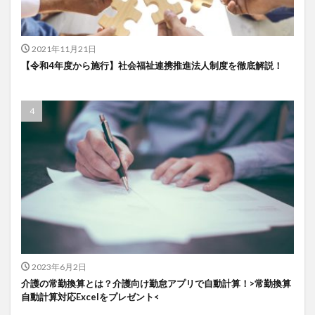
一般社団法人全国介護支援協会
上着
乾燥対策
予防
事業運営
人事考課
人事評価
2021年11月21日
人員配置基準
人材採用
プラナス株式会社
【令和4年度から施行】社会福祉連携推進法人制度を徹底解説！
フォーユー
スマホ活用
ディフェンス
セミナー
タイムカード
タオル
ダレタメすぎと
タレントマネジメント
チーム
チームビルディング
チームを育む
チーム力
チアケアズ
ちぎっ手アート
ちぎり絵
つながって！MIRAI
デイサービス
デジタルの日
ファクタリング
ドラえもん
ナノファイバー
ナノファイバーマスク
ニコカレ
パーカー
ハビットトラッカー
パラマウントベッド
ハレルベースアリマツ
パンツ
ハンドクリーム
2023年6月2日
介護の常勤換算とは？介護向け勤怠アプリで自動計算！>常勤換算
ハンドソープ
ビジネスマインド
ビジネス哲学
自動計算対応Excelをプレゼント<
ひび
髪色