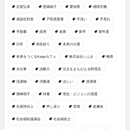
志賀弘幸
恩蔵絢子
愛知県
感情労働
感染症対策
戸田恵梨香
手洗い
手荒れ
手順書
採用
改善
新卒
新年度
日常
有松絞り
未来の介護
未来をつくるKaigoカフェ
株式会社いぶき
梅雨
水仕事
決断力
注文をまちがえる料理店
洗濯物
消毒液
涼しい
清潔感
濱崎明子
特養
理念・ビジョンの浸透
生産性向上
申し送り
登壇
皮膚炎
社会福祉協議会
社会福祉士