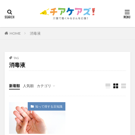
カテゴリー
HOME
消毒液
タグ
7つの習慣
山下興一郎
執筆
堺市
夏
夜勤
大島直彰
大規模法人
天野尊明
TAG
消毒液
安藤俊介
安藤優子
室内レク
導入事例
就労継続支援B型
展示会
山口一郎
在宅
常勤換算
心の知能指数
心理的安全性
新着順
人気順
カテゴリ
心理的安全性診断
志賀弘幸
恩蔵絢子
愛知県
今日から実践！組織改革！
介護ICT情報
お知らせ
ケアズ・コネクト
感情労働
感染症対策
戸田恵梨香
手洗い
知って得する豆知識
手荒れ
手順書
採用
在宅介護
国立大学法人東北大学
新卒
仲間づくり
介護ロボット
介護事業所
介護人材不足