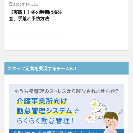
介護人材政策研究会
介護保険
介護保険請求
2023年1月11日
【実践！】冬の時期は要注
介護手荒れ
介護施設
介護現場
介護福祉士
意、手荒れ予防方法
介護福祉士国家試験
介護職員等ベースアップ等支援加算
介護記録
企業理念
回想法
住宅型有料老人ホーム
働き続けたい介護現場
優しさ
処遇改善加算
助成金
勤務形態一覧
勤務表
勤怠管理
千の風・河内
厚生労働省
吉田貴宏
名古屋市緑区
和光苑
和泉市
スタッフ定着を実現するチームICT
改善
新年度
介護ICT
言葉の力
組織力向上
経済産業省
結の樹 天白
老健
聖ヨゼフ寮
職場環境の変革
肌荒れ
自己肯定感
芳賀沙織
茨城県大子町
行動心理学
補助金
見守り
計測データ共有システム
組織作り
訪問介護
認定介護福祉士
認知症
豆知識
速乾