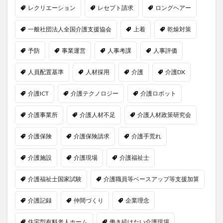
レクリエーション
レセプト請求
ロングヘアー
一般社団法人全国介護支援協会
上着
乾燥対策
予防
事業運営
人事考課
人事評価
人員配置基準
人材採用
介護
介護DX
介護ICT
介護テクノロジー
介護ロボット
介護事業所
介護人材不足
介護人材政策研究会
介護保険
介護保険請求
介護手荒れ
介護施設
介護現場
介護福祉士
介護福祉士国家試験
介護職員等ベースアップ等支援加算
介護記録
仲間づくり
企業理念
住宅型有料老人ホーム
働き続けたい介護現場