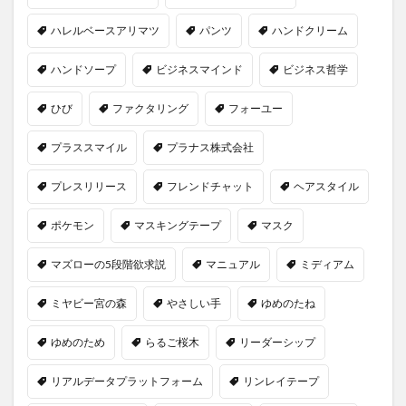
ハレルベースアリマツ
パンツ
ハンドクリーム
ハンドソープ
ビジネスマインド
ビジネス哲学
ひび
ファクタリング
フォーユー
プラススマイル
プラナス株式会社
プレスリリース
フレンドチャット
ヘアスタイル
ポケモン
マスキングテープ
マスク
マズローの5段階欲求説
マニュアル
ミディアム
ミヤビー宮の森
やさしい手
ゆめのたね
ゆめのため
らるご桜木
リーダーシップ
リアルデータプラットフォーム
リンレイテープ