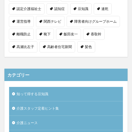
認定介護福祉士
認知症
豆知識
速乾
運営指導
関西テレビ
障害者向けグループホーム
離職防止
靴下
飯田友一
香取幹
高瀬比左子
高齢者住宅新聞
髪色
カテゴリー
知って得する豆知識
介護スタッフ定着ヒント集
介護ニュース