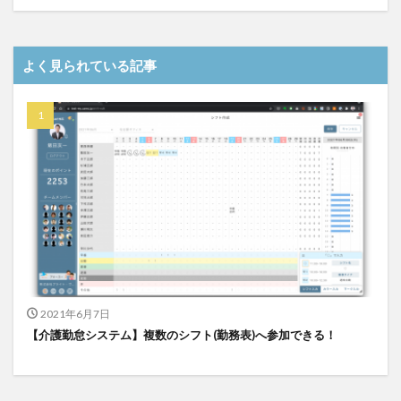
介護DX
AprilDream
ケアニン
カンテレ
カンテレハッズ
キャリアパス
キャンペーン
よく見られている記事
グッドデザイン賞
グランデージ和泉
クリスマス
グループウェア
クレーム
クローズアップ現代
ケアズ・コネクト
ケアデータコネクト
ケアデータコネクト ホーム
コーチング
オリブ園
コミュニケーション
コンピテンシー
サービス付き高齢者住宅
サービス責任者
サカナクション
サポート
サンクスカード
シーツ
シフト表
ジャイ子
ショートヘアー
スケッター
スタッフ不足
スタッフ定着
ガレリア
オフェンス
ズボン
Pepper
2021年6月7日
BPOサービス
CareTEX
CDCホーム
CoeFont
【介護勤怠システム】複数のシフト(勤務表)へ参加できる！
EQ
Future Care Lab in Japan
Hareru Base Arimatsu
ibuki
ICT
ICT補助金
IT導入補助金