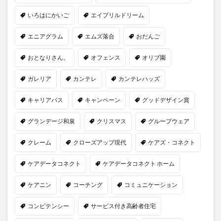
一般社団法人全国介護支援協会
上着
乾燥対策
いろはにかいご
エイプリルドリーム
予防
事業運営
人事考課
人事評価
エニアグラム
エムズ落合
おだんご
人員配置基準
人材採用
プラナス株式会社
フォーユー
スマホ活用
ディフェンス
おとなりさん。
オフェンス
オリブ園
セミナー
タイムカード
タオル
ガレリア
カンテレ
カンテレハッズ
ダレタメすぎと
タレントマネジメント
チーム
チームビルディング
チームを育む
チーム力
キャリアパス
キャンペーン
グッドデザイン賞
チアケアズ
ちぎっ手アート
ちぎり絵
グランデージ和泉
クリスマス
グループウェア
つながって！MIRAI
デイサービス
デジタルの日
ファクタリング
ドラえもん
ナノファイバー
クレーム
クローズアップ現代
ケアズ・コネクト
ナノファイバーマスク
ニコカレ
パーカー
ケアデータコネクト
ケアデータコネクト ホーム
ハビットトラッカー
パラマウントベッド
ケアニン
コーチング
コミュニケーション
ハレルベースアリマツ
パンツ
ハンドクリーム
ハンドソープ
ビジネスマインド
ビジネス哲学
コンピテンシー
サービス付き高齢者住宅
ひび
髪色