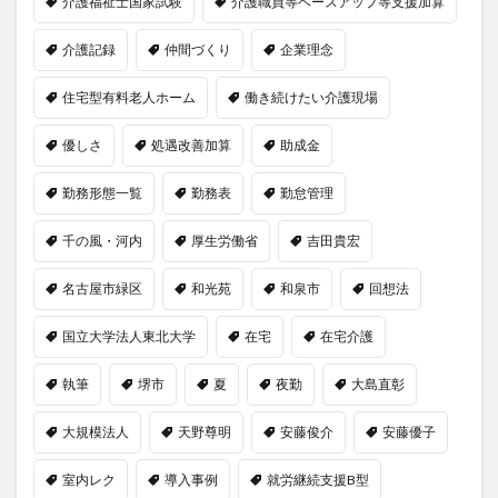
介護福祉士国家試験
介護職員等ベースアップ等支援加算
介護記録
仲間づくり
企業理念
住宅型有料老人ホーム
働き続けたい介護現場
優しさ
処遇改善加算
助成金
勤務形態一覧
勤務表
勤怠管理
千の風・河内
厚生労働省
吉田貴宏
名古屋市緑区
和光苑
和泉市
回想法
国立大学法人東北大学
在宅
在宅介護
執筆
堺市
夏
夜勤
大島直彰
大規模法人
天野尊明
安藤俊介
安藤優子
室内レク
導入事例
就労継続支援B型