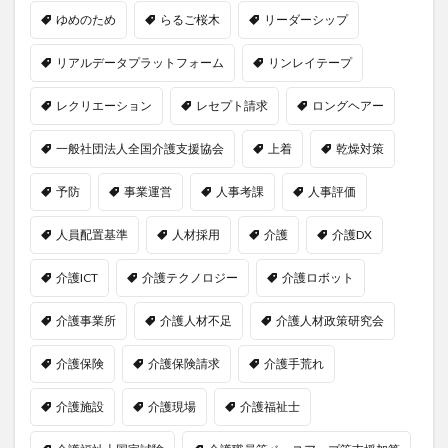
ゆめのため
らるご桜木
リーダーシップ
リアルデータプラットフォーム
リンレイテープ
レクリエーション
レセプト請求
ロングヘアー
一般社団法人全国介護支援協会
上着
乾燥対策
予防
事業運営
人事考課
人事評価
人員配置基準
人材採用
介護
介護DX
介護ICT
介護テクノロジー
介護ロボット
介護事業所
介護人材不足
介護人材政策研究会
介護保険
介護保険請求
介護手荒れ
介護施設
介護現場
介護福祉士