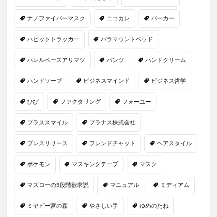
ナノファイバーマスク
ニコカレ
パーカー
ハビットトラッカー
パラマウントベッド
ハレルベースアリマツ
パンツ
ハンドクリーム
ハンドソープ
ビジネスマインド
ビジネス哲学
ひび
ファクタリング
フォーユー
プラススマイル
プラナス株式会社
プレスリリース
フレンドチャット
ヘアスタイル
ポケモン
マスキングテープ
マスク
マズローの5段階欲求説
マニュアル
ミディアム
ミヤビー宮の森
やさしい手
ゆめのたね