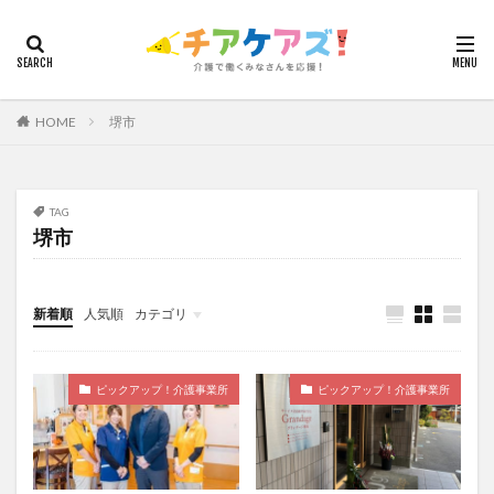
カテゴリー
HOME
堺市
タグ
7つの習慣
山下興一郎
執筆
堺市
夏
夜勤
大島直彰
大規模法人
天野尊明
TAG
堺市
安藤俊介
安藤優子
室内レク
導入事例
就労継続支援B型
展示会
山口一郎
在宅
常勤換算
心の知能指数
心理的安全性
新着順
人気順
カテゴリ
心理的安全性診断
志賀弘幸
恩蔵絢子
愛知県
今日から実践！組織改革！
介護ICT情報
お知らせ
ケアズ・コネクト
感情労働
感染症対策
戸田恵梨香
手洗い
ピックアップ！介護事業所
ピックアップ！介護事業所
手荒れ
手順書
採用
在宅介護
国立大学法人東北大学
新卒
仲間づくり
介護ロボット
介護事業所
介護人材不足