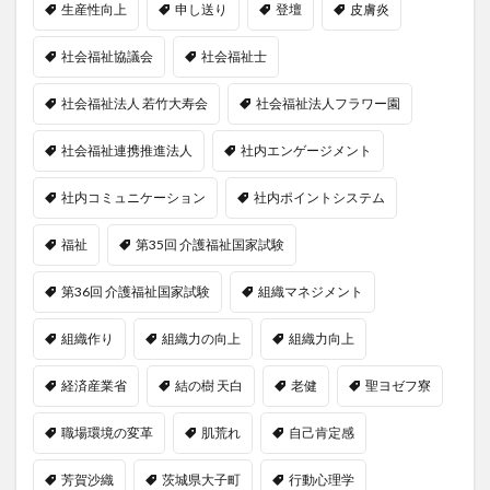
生産性向上
申し送り
登壇
皮膚炎
社会福祉協議会
社会福祉士
社会福祉法人 若竹大寿会
社会福祉法人フラワー園
社会福祉連携推進法人
社内エンゲージメント
社内コミュニケーション
社内ポイントシステム
福祉
第35回 介護福祉国家試験
第36回 介護福祉国家試験
組織マネジメント
組織作り
組織力の向上
組織力向上
経済産業省
結の樹 天白
老健
聖ヨゼフ寮
職場環境の変革
肌荒れ
自己肯定感
芳賀沙織
茨城県大子町
行動心理学