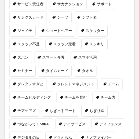
サービス責任者
サカナクション
サポート
検索
サンクスカード
シーツ
シフト表
ジャイ子
ショートヘアー
スケッター
スタッフ不足
スタッフ定着
スッキリ
ズボン
スマート介護
スマホ活用
セミナー
タイムカード
タオル
ダレタメすぎと
タレントマネジメント
チーム
チームビルディング
チームを育む
チーム力
チアケアズ
ちぎっ手アート
ちぎり絵
つながって！MIRAI
デイサービス
ディフェンス
デジタルの日
ドラえもん
ナノファイバー