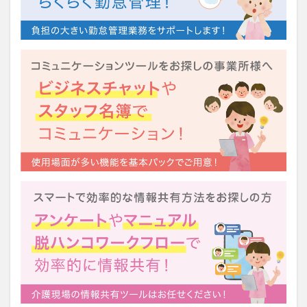
運営指導
関西テレビ
障害者向けグループホーム
離職防止
靴下
飯田友一
香取幹
高瀬比左子
高齢者住宅新聞
組織力の向上
組織マネジメント
日常
特養
有松絞り
未来の介護
未来をつくるKaigoカフェ
株式会社いぶき
梅雨
水仕事
決断力
注文をまちがえる料理店
洗濯物
消毒液
涼しい
清潔感
濱崎明子
理念・ビジョンの浸透
第36回 介護福祉国家試験
生産性向上
申し送り
登壇
皮膚炎
社会福祉協議会
社会福祉士
社会福祉法人 若竹大寿会
社会福祉法人フラワー園
社会福祉連携推進法人
社内エンゲージメント
社内コミュニケーション
社内ポイントシステム
福祉
第35回 介護福祉国家試験
介護テクノロジー