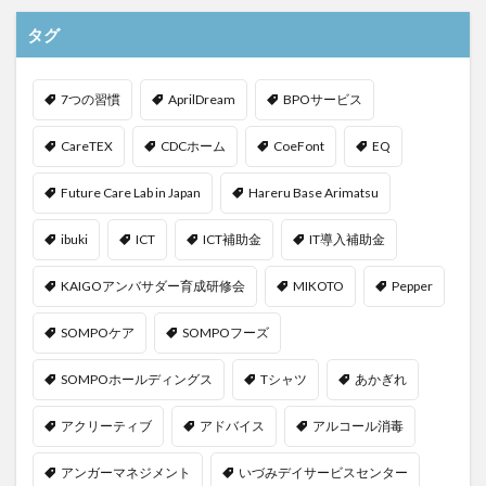
KAIGOアンバサダー育成研修会
MIKOTO
タグ
SOMPOケア
おとなりさん。
SOMPOフーズ
SOMPOホールディングス
Tシャツ
あかぎれ
7つの習慣
AprilDream
BPOサービス
アクリーティブ
アドバイス
アルコール消毒
アンガーマネジメント
いづみデイサービスセンター
CareTEX
CDCホーム
CoeFont
EQ
いろはにかいご
エイプリルドリーム
エニアグラム
Future Care Lab in Japan
Hareru Base Arimatsu
エムズ落合
おだんご
スッキリ
スマート介護
ibuki
ICT
ICT補助金
IT導入補助金
介護
らるご桜木
プレスリリース
フレンドチャット
ヘアスタイル
ポケモン
KAIGOアンバサダー育成研修会
MIKOTO
Pepper
マスキングテープ
マスク
マズローの5段階欲求説
SOMPOケア
SOMPOフーズ
マニュアル
ミディアム
ミヤビー宮の森
やさしい手
ゆめのたね
ゆめのため
SOMPOホールディングス
Tシャツ
あかぎれ
リーダーシップ
プラススマイル
アクリーティブ
アドバイス
アルコール消毒
リアルデータプラットフォーム
リンレイテープ
レクリエーション
レセプト請求
ロングヘアー
アンガーマネジメント
いづみデイサービスセンター