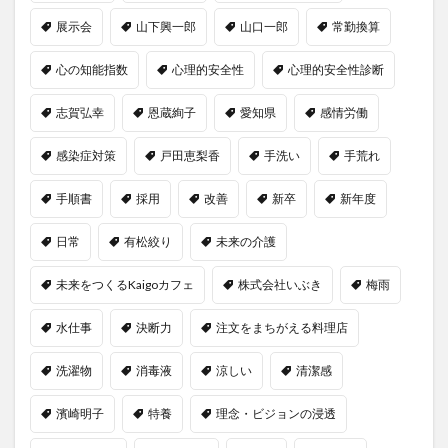
展示会
山下興一郎
山口一郎
常勤換算
心の知能指数
心理的安全性
心理的安全性診断
志賀弘幸
恩蔵絢子
愛知県
感情労働
感染症対策
戸田恵梨香
手洗い
手荒れ
手順書
採用
改善
新卒
新年度
日常
有松絞り
未来の介護
未来をつくるKaigoカフェ
株式会社いぶき
梅雨
水仕事
決断力
注文をまちがえる料理店
洗濯物
消毒液
涼しい
清潔感
濱崎明子
特養
理念・ビジョンの浸透