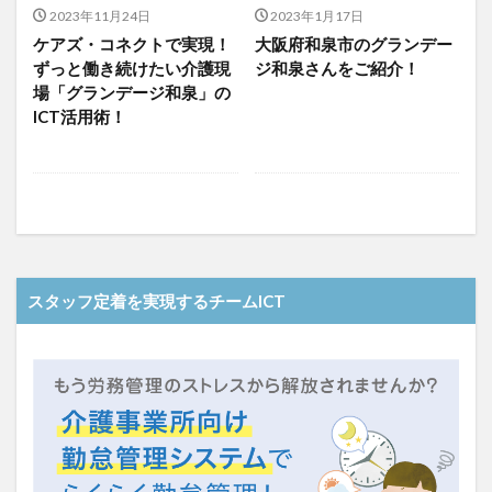
介護人材政策研究会
介護保険
介護保険請求
2023年11月24日
2023年1月17日
ケアズ・コネクトで実現！
大阪府和泉市のグランデー
介護手荒れ
介護施設
介護現場
介護福祉士
ずっと働き続けたい介護現
ジ和泉さんをご紹介！
介護福祉士国家試験
介護職員等ベースアップ等支援加算
場「グランデージ和泉」の
介護記録
企業理念
回想法
ICT活用術！
住宅型有料老人ホーム
働き続けたい介護現場
優しさ
処遇改善加算
助成金
勤務形態一覧
勤務表
勤怠管理
千の風・河内
厚生労働省
吉田貴宏
名古屋市緑区
和光苑
和泉市
改善
新年度
介護ICT
言葉の力
スタッフ定着を実現するチームICT
組織力向上
経済産業省
結の樹 天白
老健
聖ヨゼフ寮
職場環境の変革
肌荒れ
自己肯定感
芳賀沙織
茨城県大子町
行動心理学
補助金
見守り
計測データ共有システム
組織作り
訪問介護
認定介護福祉士
認知症
豆知識
速乾