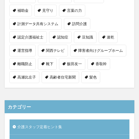
補助金
見守り
言葉の力
計測データ共有システム
訪問介護
認定介護福祉士
認知症
豆知識
速乾
運営指導
関西テレビ
障害者向けグループホーム
離職防止
靴下
飯田友一
香取幹
高瀬比左子
高齢者住宅新聞
髪色
カテゴリー
介護スタッフ定着ヒント集