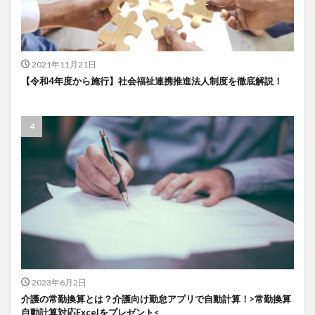
一般社団法人全国介護支援協会
上着
乾燥対策
予防
事業運営
人事考課
人事評価
人員配置基準
人材採用
プラナス株式会社
2021年11月21日
フォーユー
スマホ活用
ディフェンス
【令和4年度から施行】社会福祉連携推進法人制度を徹底解説！
セミナー
タイムカード
タオル
ダレタメすぎと
タレントマネジメント
チーム
チームビルディング
チームを育む
チーム力
チアケアズ
ちぎっ手アート
ちぎり絵
つながって！MIRAI
デイサービス
デジタルの日
ファクタリング
ドラえもん
ナノファイバー
ナノファイバーマスク
ニコカレ
パーカー
ハビットトラッカー
パラマウントベッド
ハレルベースアリマツ
パンツ
ハンドクリーム
2023年6月2日
ハンドソープ
ビジネスマインド
ビジネス哲学
介護の常勤換算とは？介護向け勤怠アプリで自動計算！>常勤換算
ひび
髪色
自動計算対応Excelをプレゼント<