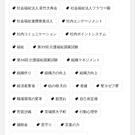
社会福祉法人 若竹大寿会
社会福祉法人フラワー園
社会福祉連携推進法人
社内エンゲージメント
社内コミュニケーション
社内ポイントシステム
福祉
第35回 介護福祉国家試験
第36回 介護福祉国家試験
組織マネジメント
組織作り
組織力の向上
組織力向上
経済産業省
結の樹 天白
老健
聖ヨゼフ寮
職場環境の変革
肌荒れ
自己肯定感
芳賀沙織
茨城県大子町
行動心理学
補助金
見守り
言葉の力