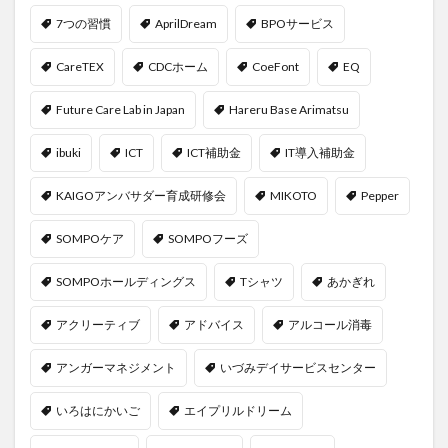
7つの習慣
AprilDream
BPOサービス
CareTEX
CDCホーム
CoeFont
EQ
Future Care Lab in Japan
Hareru Base Arimatsu
ibuki
ICT
ICT補助金
IT導入補助金
KAIGOアンバサダー育成研修会
MIKOTO
Pepper
SOMPOケア
SOMPOフーズ
SOMPOホールディングス
Tシャツ
あかぎれ
アクリーティブ
アドバイス
アルコール消毒
アンガーマネジメント
いづみデイサービスセンター
いろはにかいご
エイプリルドリーム