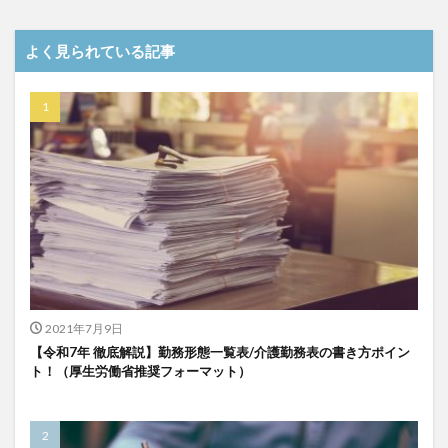
介護DX
AprilDream
ケアニン
カンテレ
カンテレハッズ
キャリアパス
キャンペーン
よく見られている記事
グッドデザイン賞
グランデージ和泉
クリスマス
グループウェア
クレーム
クローズアップ現代
ケアズ・コネクト
ケアデータコネクト
ケアデータコネクト ホーム
コーチング
オリブ園
コミュニケーション
コンピテンシー
サービス付き高齢者住宅
サービス責任者
サカナクション
サポート
サンクスカード
シーツ
シフト表
ジャイ子
ショートヘアー
スケッター
スタッフ不足
スタッフ定着
2021年7月9日
ガレリア
オフェンス
ズボン
Pepper
【令和7年 徹底解説】勤務形態一覧表/介護勤務表の書き方ポイン
ト！（厚生労働省推奨フォーマット）
BPOサービス
CareTEX
CDCホーム
CoeFont
EQ
Future Care Lab in Japan
Hareru Base Arimatsu
ibuki
ICT
ICT補助金
IT導入補助金