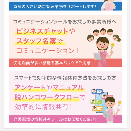
運営指導
関西テレビ
障害者向けグループホーム
離職防止
靴下
飯田友一
香取幹
高瀬比左子
高齢者住宅新聞
組織力の向上
組織マネジメント
日常
特養
有松絞り
未来の介護
未来をつくるKaigoカフェ
株式会社いぶき
梅雨
水仕事
決断力
注文をまちがえる料理店
洗濯物
消毒液
涼しい
清潔感
濱崎明子
理念・ビジョンの浸透
第36回 介護福祉国家試験
生産性向上
申し送り
登壇
皮膚炎
社会福祉協議会
社会福祉士
社会福祉法人 若竹大寿会
社会福祉法人フラワー園
社会福祉連携推進法人
社内エンゲージメント
社内コミュニケーション
社内ポイントシステム
福祉
第35回 介護福祉国家試験
介護テクノロジー