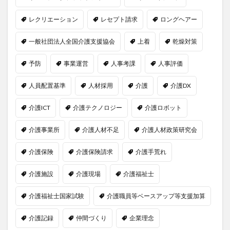
レクリエーション
レセプト請求
ロングヘアー
一般社団法人全国介護支援協会
上着
乾燥対策
予防
事業運営
人事考課
人事評価
人員配置基準
人材採用
介護
介護DX
介護ICT
介護テクノロジー
介護ロボット
介護事業所
介護人材不足
介護人材政策研究会
介護保険
介護保険請求
介護手荒れ
介護施設
介護現場
介護福祉士
介護福祉士国家試験
介護職員等ベースアップ等支援加算
介護記録
仲間づくり
企業理念