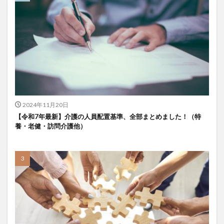
KAIGOアンバサダー育成研修会
MIKOTO
SOMPOケア
おとなりさん。
SOMPOフーズ
SOMPOホールディングス
Tシャツ
あかぎれ
アクリーティブ
アドバイス
アルコール消毒
アンガーマネジメント
いづみデイサービスセンター
いろはにかいご
エイプリルドリーム
エニアグラム
エムズ落合
おだんご
スッキリ
スマート介護
2024年11月20日
介護
らるご桜木
プレスリリース
【令和7年最新】介護の人員配置基準、全部まとめました！（特
養・老健・訪問介護他）
フレンドチャット
ヘアスタイル
ポケモン
マスキングテープ
マスク
マズローの5段階欲求説
マニュアル
ミディアム
ミヤビー宮の森
やさしい手
ゆめのたね
ゆめのため
リーダーシップ
プラススマイル
リアルデータプラットフォーム
リンレイテープ
レクリエーション
レセプト請求
ロングヘアー