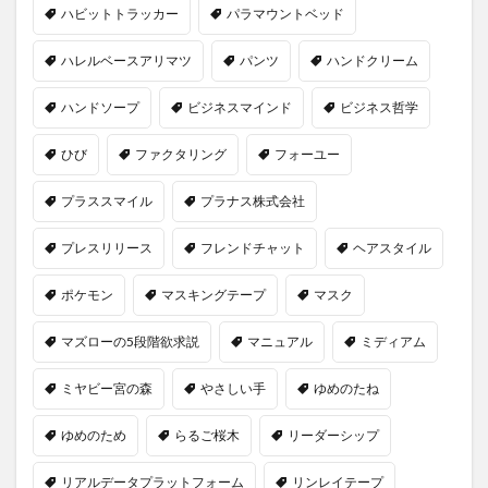
ハビットトラッカー
パラマウントベッド
ハレルベースアリマツ
パンツ
ハンドクリーム
ハンドソープ
ビジネスマインド
ビジネス哲学
ひび
ファクタリング
フォーユー
プラススマイル
プラナス株式会社
プレスリリース
フレンドチャット
ヘアスタイル
ポケモン
マスキングテープ
マスク
マズローの5段階欲求説
マニュアル
ミディアム
ミヤビー宮の森
やさしい手
ゆめのたね
ゆめのため
らるご桜木
リーダーシップ
リアルデータプラットフォーム
リンレイテープ