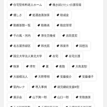
住宅型有料老人ホーム
働き続けたい介護現場
優しさ
処遇改善加算
助成金
勤務形態一覧
勤務表
勤怠管理
千の風・河内
厚生労働省
吉田貴宏
名古屋市緑区
和光苑
和泉市
回想法
国立大学法人東北大学
在宅
在宅介護
執筆
堺市
夏
夜勤
大島直彰
大規模法人
天野尊明
安藤俊介
安藤優子
室内レク
導入事例
就労継続支援B型
展示会
山下興一郎
山口一郎
常勤換算