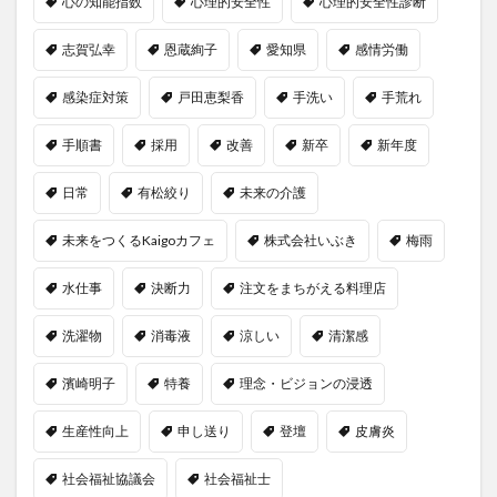
心の知能指数
心理的安全性
心理的安全性診断
志賀弘幸
恩蔵絢子
愛知県
感情労働
感染症対策
戸田恵梨香
手洗い
手荒れ
手順書
採用
改善
新卒
新年度
日常
有松絞り
未来の介護
未来をつくるKaigoカフェ
株式会社いぶき
梅雨
水仕事
決断力
注文をまちがえる料理店
洗濯物
消毒液
涼しい
清潔感
濱崎明子
特養
理念・ビジョンの浸透
生産性向上
申し送り
登壇
皮膚炎
社会福祉協議会
社会福祉士