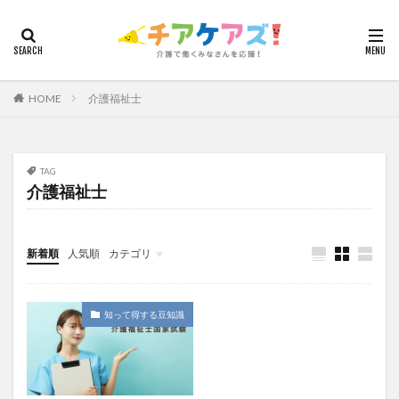
カテゴリー
HOME
介護福祉士
タグ
7つの習慣
山下興一郎
執筆
堺市
夏
夜勤
大島直彰
大規模法人
天野尊明
TAG
介護福祉士
安藤俊介
安藤優子
室内レク
導入事例
就労継続支援B型
展示会
山口一郎
在宅
常勤換算
心の知能指数
心理的安全性
新着順
人気順
カテゴリ
心理的安全性診断
志賀弘幸
恩蔵絢子
愛知県
今日から実践！組織改革！
介護ICT情報
お知らせ
ケアズ・コネクト
感情労働
感染症対策
戸田恵梨香
手洗い
知って得する豆知識
手荒れ
手順書
採用
在宅介護
国立大学法人東北大学
新卒
仲間づくり
介護ロボット
介護事業所
介護人材不足