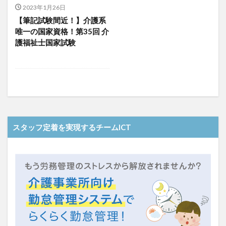
介護人材政策研究会
介護保険
介護保険請求
2023年1月26日
【筆記試験間近！】介護系
介護手荒れ
介護施設
介護現場
介護福祉士
唯一の国家資格！第35回 介
介護福祉士国家試験
介護職員等ベースアップ等支援加算
護福祉士国家試験
介護記録
企業理念
回想法
住宅型有料老人ホーム
働き続けたい介護現場
優しさ
処遇改善加算
助成金
勤務形態一覧
勤務表
勤怠管理
千の風・河内
厚生労働省
吉田貴宏
名古屋市緑区
和光苑
和泉市
改善
新年度
介護ICT
言葉の力
スタッフ定着を実現するチームICT
組織力向上
経済産業省
結の樹 天白
老健
聖ヨゼフ寮
職場環境の変革
肌荒れ
自己肯定感
芳賀沙織
茨城県大子町
行動心理学
補助金
見守り
計測データ共有システム
組織作り
訪問介護
認定介護福祉士
認知症
豆知識
速乾