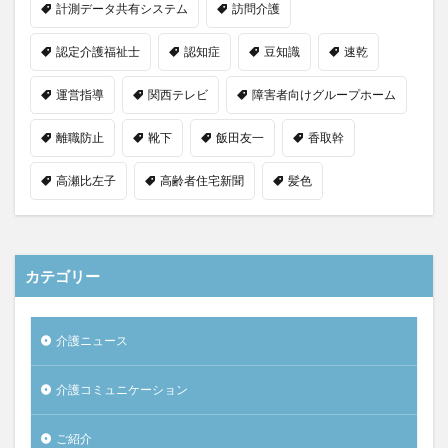
計測データ共有システム
訪問介護
認定介護福祉士
認知症
豆知識
速乾
運営指導
関西テレビ
障害者向けグループホーム
離職防止
靴下
飯田友一
香取幹
高瀬比左子
高齢者住宅新聞
髪色
カテゴリー
介護ニュース
介護コミュニケーション
ご紹介