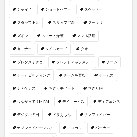
ジャイ子
ショートヘアー
スケッター
スタッフ不足
スタッフ定着
スッキリ
ズボン
スマート介護
スマホ活用
セミナー
タイムカード
タオル
ダレタメすぎと
タレントマネジメント
チーム
チームビルディング
チームを育む
チーム力
チアケアズ
ちぎっ手アート
ちぎり絵
つながって！MIRAI
デイサービス
ディフェンス
デジタルの日
ドラえもん
ナノファイバー
ナノファイバーマスク
ニコカレ
パーカー