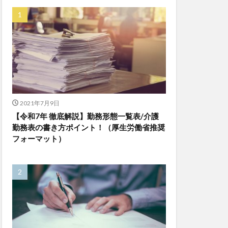
ゆめのたね
ンレイテープ
上着
乾燥対策
株式会社
ダレタメすぎと
チアケアズ
ファクタリング
2021年7月9日
【令和7年 徹底解説】勤務形態一覧表/介護
ビットトラッカー
勤務表の書き方ポイント！（厚生労働省推奨
プ
フォーマット）