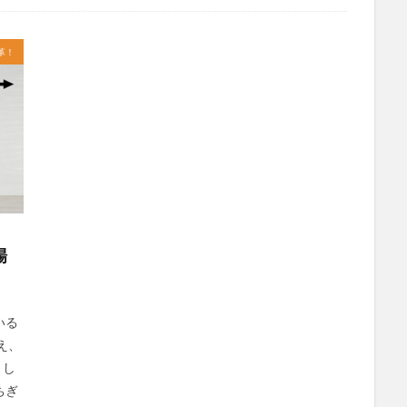
社会福祉士
社会福祉法人 若竹大寿会
社会福祉法人フラワー園
法人
社内エンゲージメント
社内コミュニケーション
社内ポイント
革！
国家試験
介護テクノロジー
介護DX
AprilDream
ケアニン
キャリアパス
キャンペーン
グッドデザイン賞
グランデージ和
クレーム
クローズアップ現代
ケアズ・コネクト
ケアデータコ
ト ホーム
コーチング
オリブ園
コミュニケーション
コンピ
者住宅
サービス責任者
サカナクション
サポート
サンクスカ
ャイ子
ショートヘアー
スケッター
スタッフ不足
スタッフ定
ズボン
Pepper
BPOサービス
CareTEX
CDCホーム
Coe
場
 Japan
Hareru Base Arimatsu
ibuki
ICT
ICT補助金
IT
ダー育成研修会
MIKOTO
SOMPOケア
おとなりさん。
SOMP
ィングス
Tシャツ
あかぎれ
アクリーティブ
アドバイス
いる
え、
ント
いづみデイサービスセンター
いろはにかいご
エイプリルドリ
まし
エムズ落合
おだんご
スッキリ
スマート介護
介護
ら
ちぎ
フレンドチャット
ヘアスタイル
ポケモン
マスキングテープ