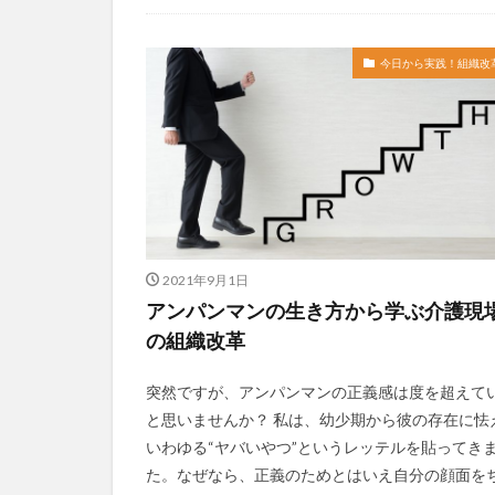
今日から実践！組織改革！
介護ICT情報
お知らせ
ケアズ・コネクト
社会福祉協議会
社会福祉連携推進
今日から実践！組織改
第35回 介護福祉
カンテレハッズ
グループウェア
ケアデータコネク
サービス付き高齢
シフト表
ジ
2021年9月1日
オフェンス
アンパンマンの生き方から学ぶ介護現
Future Care Lab in
の組織改革
KAIGOアンバサ
SOMPOホールデ
突然ですが、アンパンマンの正義感は度を超えて
と思いませんか？ 私は、幼少期から彼の存在に怯
アンガーマネジメ
いわゆる“ヤバいやつ”というレッテルを貼ってき
エニアグラム
た。なぜなら、正義のためとはいえ自分の顔面を
プレスリリース