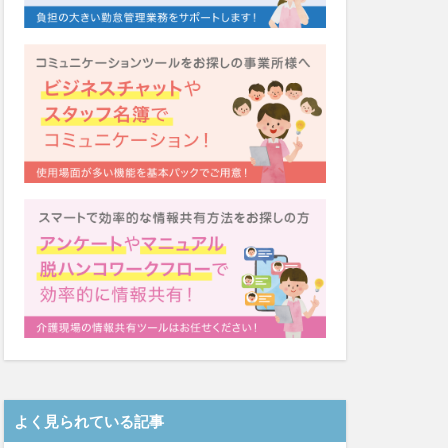
システム
福祉
カンテレ
泉
クリスマス
ネクト
テンシー
ード
シーツ
着
ガレリア
Font
EQ
導入補助金
Oフーズ
アルコール消毒
ーム
るご桜木
よく見られている記事
マスク