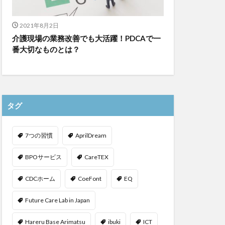
2021年8月2日
介護現場の業務改善でも大活躍！PDCAで一
番大切なものとは？
タグ
7つの習慣
AprilDream
BPOサービス
CareTEX
CDCホーム
CoeFont
EQ
Future Care Lab in Japan
Hareru Base Arimatsu
ibuki
ICT