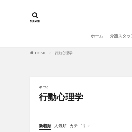
常勤換算
心
感情労働
感
国立大学法人東北
介護人材政策研究
ホーム
介護スタッ
介護福祉士国家試
住宅型有料老人ホ
HOME
行動心理学
勤務表
勤怠
改善
新年度
聖ヨゼフ寮
補助金
見守
TAG
行動心理学
豆知識
速乾
飯田友一
香
特養
有松絞
決断力
注文
新着順
人気順
カテゴリ
理念・ビジョンの