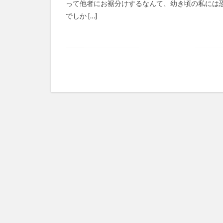
って他者にお裾分けするなんて、幼き頃の私には
マズローの5段階
でしか […]
ゆめのため
レクリエーション
予防
事業運
フォーユー
タレントマネジメ
ちぎっ手アート
ドラえもん
パラマウントベッ
ビジネスマインド