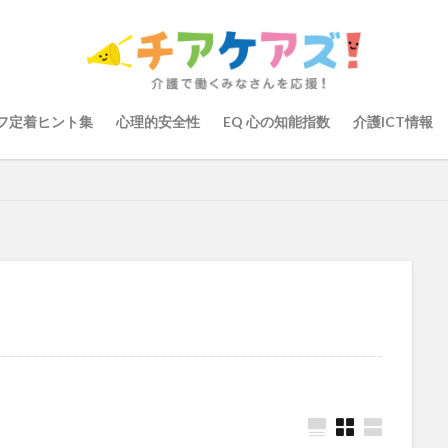
の知能指数
心理的安全性
心理的安全性診断
志賀弘幸
恩蔵絢
染症対策
戸田恵梨香
手洗い
手荒れ
手順書
採用
大学
新卒
仲間づくり
介護ロボット
介護事業所
介護人
会
介護保険
介護保険請求
介護手荒れ
介護施設
介護現
フ定着ヒント集
心理的安全性
EQ 心の知能指数
介護ICT情報
験
介護職員等ベースアップ等支援加算
介護記録
企業理念
回
ーム
働き続けたい介護現場
優しさ
処遇改善加算
助成金
管理
千の風・河内
厚生労働省
吉田貴宏
名古屋市緑区
介護ICT
言葉の力
組織力向上
経済産業省
結の樹 天白
職場環境の変革
肌荒れ
自己肯定感
芳賀沙織
茨城県大子町
り
計測データ共有システム
組織作り
訪問介護
認定介護福祉
運営指導
関西テレビ
障害者向けグループホーム
離職防止
取幹
高瀬比左子
高齢者住宅新聞
組織力の向上
組織マネジメ
り
未来の介護
未来をつくるKaigoカフェ
株式会社いぶき
梅
をまちがえる料理店
洗濯物
消毒液
涼しい
清潔感
濱崎
浸透
第36回 介護福祉国家試験
生産性向上
申し送り
登壇