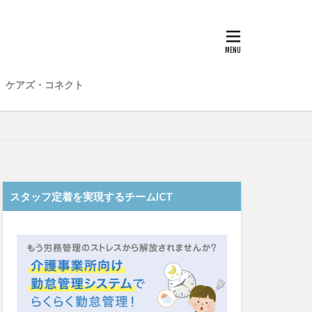
子
愛知県
在宅介護
材不足
場
介護福祉士
ケアズ・コネクト
想法
勤務形態一覧
和光苑
和泉市
老健
行動心理学
スタッフ定着を実現するチームICT
士
認知症
靴下
ント
日常
雨
水仕事
明子
皮膚炎