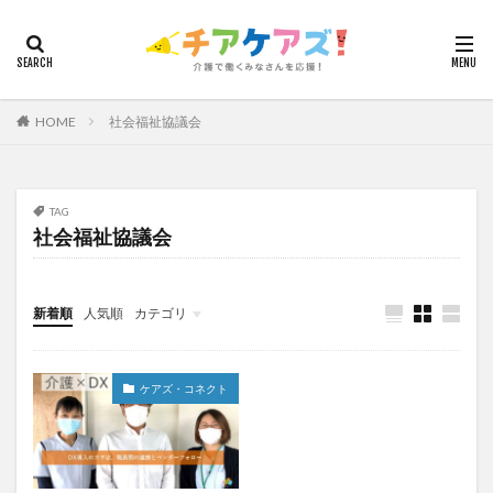
カテゴリー
HOME
社会福祉協議会
タグ
7つの習慣
山下興一郎
執筆
堺市
夏
夜勤
大島直彰
大規模法人
天野尊明
TAG
社会福祉協議会
安藤俊介
安藤優子
室内レク
導入事例
就労継続支援B型
展示会
山口一郎
在宅
常勤換算
心の知能指数
心理的安全性
新着順
人気順
カテゴリ
心理的安全性診断
志賀弘幸
恩蔵絢子
愛知県
今日から実践！組織改革！
介護ICT情報
お知らせ
ケアズ・コネクト
感情労働
感染症対策
戸田恵梨香
手洗い
ケアズ・コネクト
手荒れ
手順書
採用
在宅介護
国立大学法人東北大学
新卒
仲間づくり
介護ロボット
介護事業所
介護人材不足