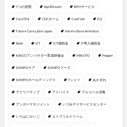
7つの習慣
AprilDream
BPOサービス
CareTEX
CDCホーム
CoeFont
EQ
Future Care Lab in Japan
Hareru Base Arimatsu
ibuki
ICT
ICT補助金
IT導入補助金
KAIGOアンバサダー育成研修会
MIKOTO
Pepper
SOMPOケア
SOMPOフーズ
SOMPOホールディングス
Tシャツ
あかぎれ
アクリーティブ
アドバイス
アルコール消毒
アンガーマネジメント
いづみデイサービスセンター
いろはにかいご
エイプリルドリーム