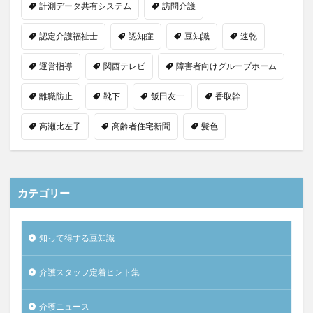
計測データ共有システム
訪問介護
認定介護福祉士
認知症
豆知識
速乾
運営指導
関西テレビ
障害者向けグループホーム
離職防止
靴下
飯田友一
香取幹
高瀬比左子
高齢者住宅新聞
髪色
カテゴリー
知って得する豆知識
介護スタッフ定着ヒント集
介護ニュース