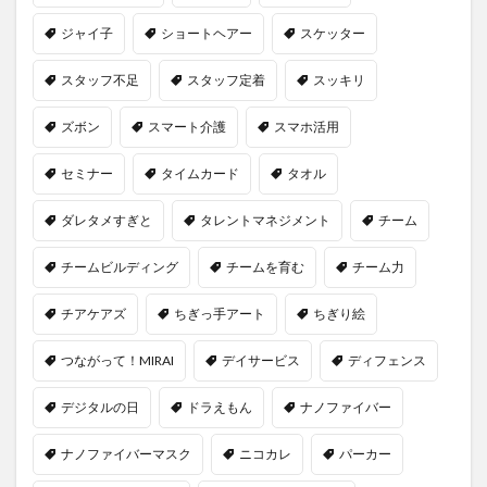
ジャイ子
ショートヘアー
スケッター
スタッフ不足
スタッフ定着
スッキリ
ズボン
スマート介護
スマホ活用
セミナー
タイムカード
タオル
ダレタメすぎと
タレントマネジメント
チーム
チームビルディング
チームを育む
チーム力
チアケアズ
ちぎっ手アート
ちぎり絵
つながって！MIRAI
デイサービス
ディフェンス
デジタルの日
ドラえもん
ナノファイバー
ナノファイバーマスク
ニコカレ
パーカー