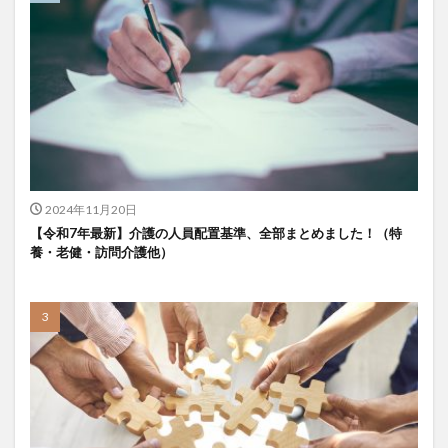
KAIGOアンバサダー育成研修会
MIKOTO
SOMPOケア
おとなりさん。
SOMPOフーズ
SOMPOホールディングス
Tシャツ
あかぎれ
アクリーティブ
アドバイス
アルコール消毒
アンガーマネジメント
いづみデイサービスセンター
いろはにかいご
エイプリルドリーム
エニアグラム
エムズ落合
おだんご
スッキリ
スマート介護
2024年11月20日
介護
らるご桜木
プレスリリース
【令和7年最新】介護の人員配置基準、全部まとめました！（特
養・老健・訪問介護他）
フレンドチャット
ヘアスタイル
ポケモン
マスキングテープ
マスク
マズローの5段階欲求説
マニュアル
ミディアム
ミヤビー宮の森
やさしい手
ゆめのたね
ゆめのため
リーダーシップ
プラススマイル
リアルデータプラットフォーム
リンレイテープ
レクリエーション
レセプト請求
ロングヘアー