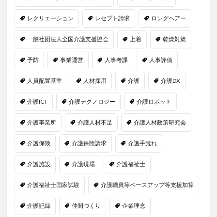
レクリエーション
レセプト請求
ロングヘアー
一般社団法人全国介護支援協会
上着
乾燥対策
予防
事業運営
人事考課
人事評価
人員配置基準
人材採用
介護
介護DX
介護ICT
介護テクノロジー
介護ロボット
介護事業所
介護人材不足
介護人材政策研究会
介護保険
介護保険請求
介護手荒れ
介護施設
介護現場
介護福祉士
介護福祉士国家試験
介護職員等ベースアップ等支援加算
介護記録
仲間づくり
企業理念