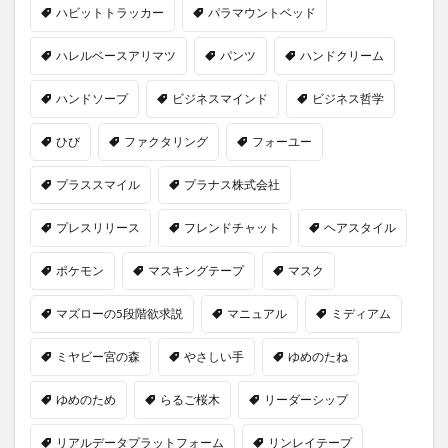
ハビットトラッカー
パラマウントベッド
ハレルベースアリマツ
パンツ
ハンドクリーム
ハンドソープ
ビジネスマインド
ビジネス哲学
ひび
ファクタリング
フォーユー
プラススマイル
プラナス株式会社
プレスリリース
フレンドチャット
ヘアスタイル
ポケモン
マスキングテープ
マスク
マズローの5段階欲求説
マニュアル
ミディアム
ミヤビー宮の森
やさしい手
ゆめのたね
ゆめのため
らるご桜木
リーダーシップ
リアルデータプラットフォーム
リンレイテープ