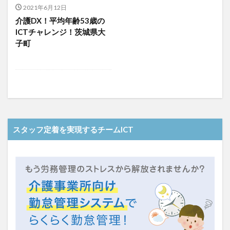
介護人材政策研究会
介護保険
介護保険請求
2021年6月12日
介護DX！平均年齢53歳の
介護手荒れ
介護施設
介護現場
介護福祉士
ICTチャレンジ！茨城県大
介護福祉士国家試験
介護職員等ベースアップ等支援加算
子町
介護記録
企業理念
回想法
住宅型有料老人ホーム
働き続けたい介護現場
優しさ
処遇改善加算
助成金
勤務形態一覧
勤務表
勤怠管理
千の風・河内
厚生労働省
吉田貴宏
名古屋市緑区
和光苑
和泉市
改善
新年度
介護ICT
言葉の力
スタッフ定着を実現するチームICT
組織力向上
経済産業省
結の樹 天白
老健
聖ヨゼフ寮
職場環境の変革
肌荒れ
自己肯定感
芳賀沙織
茨城県大子町
行動心理学
補助金
見守り
計測データ共有システム
組織作り
訪問介護
認定介護福祉士
認知症
豆知識
速乾