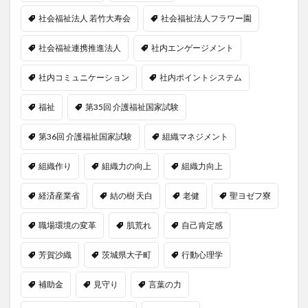
社会福祉法人 若竹大寿会
社会福祉法人フラワー園
社会福祉連携推進法人
社内エンゲージメント
社内コミュニケーション
社内ポイントシステム
福祉
第35回 介護福祉国家試験
第36回 介護福祉国家試験
組織マネジメント
組織作り
組織力の向上
組織力向上
経済産業省
結の樹 天白
老健
聖ヨゼフ寮
職場環境の変革
肌荒れ
自己肯定感
芳賀沙織
茨城県大子町
行動心理学
補助金
見守り
言葉の力