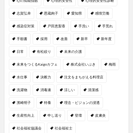
心の知能指数
心理的安全性
心理的安全性診断
志賀弘幸
恩蔵絢子
愛知県
感情労働
感染症対策
戸田恵梨香
手洗い
手荒れ
手順書
採用
改善
新卒
新年度
日常
有松絞り
未来の介護
未来をつくるKaigoカフェ
株式会社いぶき
梅雨
水仕事
決断力
注文をまちがえる料理店
洗濯物
消毒液
涼しい
清潔感
濱崎明子
特養
理念・ビジョンの浸透
生産性向上
申し送り
登壇
皮膚炎
社会福祉協議会
社会福祉士