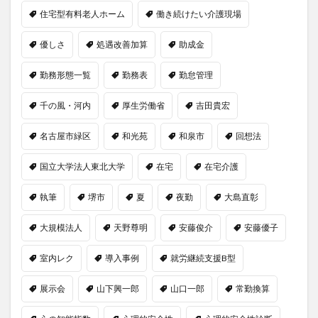
住宅型有料老人ホーム
働き続けたい介護現場
優しさ
処遇改善加算
助成金
勤務形態一覧
勤務表
勤怠管理
千の風・河内
厚生労働省
吉田貴宏
名古屋市緑区
和光苑
和泉市
回想法
国立大学法人東北大学
在宅
在宅介護
執筆
堺市
夏
夜勤
大島直彰
大規模法人
天野尊明
安藤俊介
安藤優子
室内レク
導入事例
就労継続支援B型
展示会
山下興一郎
山口一郎
常勤換算