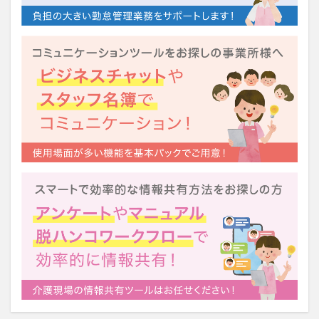
運営指導
関西テレビ
障害者向けグループホーム
離職防止
靴下
飯田友一
香取幹
高瀬比左子
高齢者住宅新聞
組織力の向上
組織マネジメント
日常
特養
有松絞り
未来の介護
未来をつくるKaigoカフェ
株式会社いぶき
梅雨
水仕事
決断力
注文をまちがえる料理店
洗濯物
消毒液
涼しい
清潔感
濱崎明子
理念・ビジョンの浸透
第36回 介護福祉国家試験
生産性向上
申し送り
登壇
皮膚炎
社会福祉協議会
社会福祉士
社会福祉法人 若竹大寿会
社会福祉法人フラワー園
社会福祉連携推進法人
社内エンゲージメント
社内コミュニケーション
社内ポイントシステム
福祉
第35回 介護福祉国家試験
介護テクノロジー