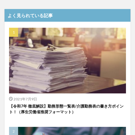
介護DX
AprilDream
ケアニン
カンテレ
カンテレハッズ
キャリアパス
キャンペーン
よく見られている記事
グッドデザイン賞
グランデージ和泉
クリスマス
グループウェア
クレーム
クローズアップ現代
ケアズ・コネクト
ケアデータコネクト
ケアデータコネクト ホーム
コーチング
オリブ園
コミュニケーション
コンピテンシー
サービス付き高齢者住宅
サービス責任者
サカナクション
サポート
サンクスカード
シーツ
シフト表
ジャイ子
ショートヘアー
スケッター
スタッフ不足
スタッフ定着
2021年7月9日
ガレリア
オフェンス
ズボン
Pepper
【令和7年 徹底解説】勤務形態一覧表/介護勤務表の書き方ポイン
ト！（厚生労働省推奨フォーマット）
BPOサービス
CareTEX
CDCホーム
CoeFont
EQ
Future Care Lab in Japan
Hareru Base Arimatsu
ibuki
ICT
ICT補助金
IT導入補助金