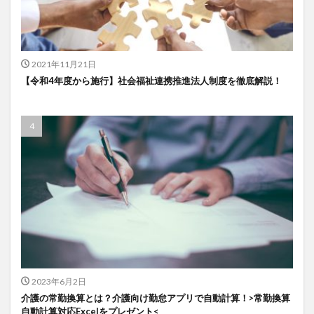
一般社団法人全国介護支援協会
上着
乾燥対策
予防
事業運営
人事考課
人事評価
人員配置基準
人材採用
プラナス株式会社
2021年11月21日
フォーユー
スマホ活用
ディフェンス
【令和4年度から施行】社会福祉連携推進法人制度を徹底解説！
セミナー
タイムカード
タオル
ダレタメすぎと
タレントマネジメント
チーム
チームビルディング
チームを育む
チーム力
チアケアズ
ちぎっ手アート
ちぎり絵
つながって！MIRAI
デイサービス
デジタルの日
ファクタリング
ドラえもん
ナノファイバー
ナノファイバーマスク
ニコカレ
パーカー
ハビットトラッカー
パラマウントベッド
ハレルベースアリマツ
パンツ
ハンドクリーム
2023年6月2日
ハンドソープ
ビジネスマインド
ビジネス哲学
介護の常勤換算とは？介護向け勤怠アプリで自動計算！>常勤換算
ひび
髪色
自動計算対応Excelをプレゼント<