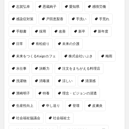
志賀弘幸
恩蔵絢子
愛知県
感情労働
感染症対策
戸田恵梨香
手洗い
手荒れ
手順書
採用
改善
新卒
新年度
日常
有松絞り
未来の介護
未来をつくるKaigoカフェ
株式会社いぶき
梅雨
水仕事
決断力
注文をまちがえる料理店
洗濯物
消毒液
涼しい
清潔感
濱崎明子
特養
理念・ビジョンの浸透
生産性向上
申し送り
登壇
皮膚炎
社会福祉協議会
社会福祉士