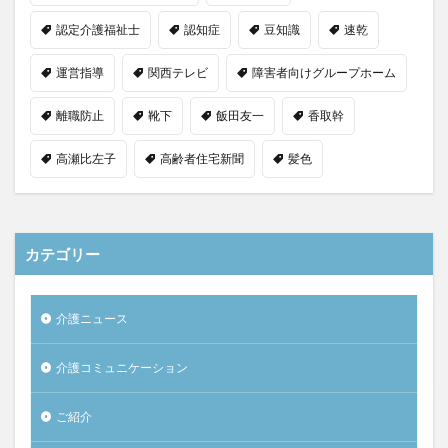
認定介護福祉士
認知症
豆知識
速乾
運営指導
関西テレビ
障害者向けグループホーム
離職防止
靴下
飯田友一
香取幹
高瀬比左子
高齢者住宅新聞
髪色
カテゴリー
介護ニュース
介護コミュニケーション
ご紹介