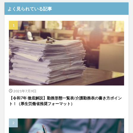
介護DX
AprilDream
ケアニン
カンテレ
よく見られている記事
カンテレハッズ
キャリアパス
キャンペーン
グッドデザイン賞
グランデージ和泉
クリスマス
グループウェア
クレーム
クローズアップ現代
ケアズ・コネクト
ケアデータコネクト
ケアデータコネクト ホーム
コーチング
オリブ園
コミュニケーション
コンピテンシー
サービス付き高齢者住宅
サービス責任者
サカナクション
サポート
サンクスカード
シーツ
シフト表
ジャイ子
ショートヘアー
2021年7月9日
スケッター
スタッフ不足
スタッフ定着
【令和7年 徹底解説】勤務形態一覧表/介護勤務表の書き方ポイン
ガレリア
オフェンス
ズボン
Pepper
ト！（厚生労働省推奨フォーマット）
BPOサービス
CareTEX
CDCホーム
CoeFont
EQ
Future Care Lab in Japan
Hareru Base Arimatsu
ibuki
ICT
ICT補助金
IT導入補助金