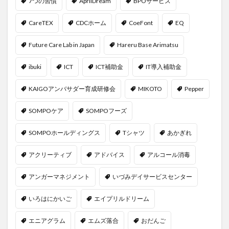
7つの習慣
AprilDream
BPOサービス
CareTEX
CDCホーム
CoeFont
EQ
Future Care Lab in Japan
Hareru Base Arimatsu
ibuki
ICT
ICT補助金
IT導入補助金
KAIGOアンバサダー育成研修会
MIKOTO
Pepper
SOMPOケア
SOMPOフーズ
SOMPOホールディングス
Tシャツ
あかぎれ
アクリーティブ
アドバイス
アルコール消毒
アンガーマネジメント
いづみデイサービスセンター
いろはにかいご
エイプリルドリーム
エニアグラム
エムズ落合
おだんご