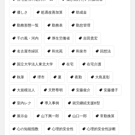
優しさ
処遇改善加算
助成金
勤務形態一覧
勤務表
勤怠管理
千の風・河内
厚生労働省
吉田貴宏
名古屋市緑区
和光苑
和泉市
回想法
国立大学法人東北大学
在宅
在宅介護
執筆
堺市
夏
夜勤
大島直彰
大規模法人
天野尊明
安藤俊介
安藤優子
室内レク
導入事例
就労継続支援B型
展示会
山下興一郎
山口一郎
常勤換算
心の知能指数
心理的安全性
心理的安全性診断