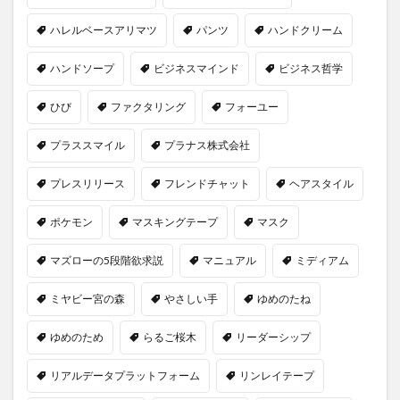
ハレルベースアリマツ
パンツ
ハンドクリーム
ハンドソープ
ビジネスマインド
ビジネス哲学
ひび
ファクタリング
フォーユー
プラススマイル
プラナス株式会社
プレスリリース
フレンドチャット
ヘアスタイル
ポケモン
マスキングテープ
マスク
マズローの5段階欲求説
マニュアル
ミディアム
ミヤビー宮の森
やさしい手
ゆめのたね
ゆめのため
らるご桜木
リーダーシップ
リアルデータプラットフォーム
リンレイテープ