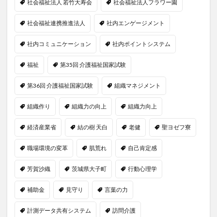
社会福祉法人 若竹大寿会
社会福祉法人フラワー園
社会福祉連携推進法人
社内エンゲージメント
社内コミュニケーション
社内ポイントシステム
福祉
第35回 介護福祉国家試験
第36回 介護福祉国家試験
組織マネジメント
組織作り
組織力の向上
組織力向上
経済産業省
結の樹 天白
老健
聖ヨゼフ寮
職場環境の変革
肌荒れ
自己肯定感
芳賀沙織
茨城県大子町
行動心理学
補助金
見守り
言葉の力
計測データ共有システム
訪問介護