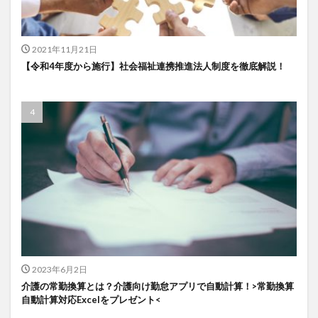
一般社団法人全国介護支援協会
上着
乾燥対策
予防
事業運営
人事考課
人事評価
2021年11月21日
人員配置基準
人材採用
プラナス株式会社
【令和4年度から施行】社会福祉連携推進法人制度を徹底解説！
フォーユー
スマホ活用
ディフェンス
セミナー
タイムカード
タオル
ダレタメすぎと
タレントマネジメント
チーム
チームビルディング
チームを育む
チーム力
チアケアズ
ちぎっ手アート
ちぎり絵
つながって！MIRAI
デイサービス
デジタルの日
ファクタリング
ドラえもん
ナノファイバー
ナノファイバーマスク
ニコカレ
パーカー
ハビットトラッカー
パラマウントベッド
ハレルベースアリマツ
パンツ
ハンドクリーム
2023年6月2日
介護の常勤換算とは？介護向け勤怠アプリで自動計算！>常勤換算
ハンドソープ
ビジネスマインド
ビジネス哲学
自動計算対応Excelをプレゼント<
ひび
髪色