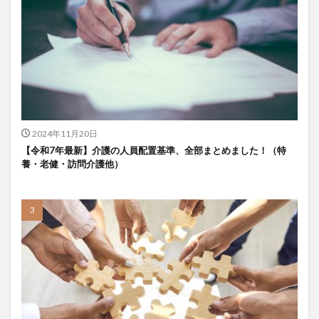
KAIGOアンバサダー育成研修会
MIKOTO
SOMPOケア
おとなりさん。
SOMPOフーズ
SOMPOホールディングス
Tシャツ
あかぎれ
アクリーティブ
アドバイス
アルコール消毒
アンガーマネジメント
いづみデイサービスセンター
いろはにかいご
エイプリルドリーム
エニアグラム
2024年11月20日
エムズ落合
おだんご
スッキリ
スマート介護
【令和7年最新】介護の人員配置基準、全部まとめました！（特
介護
らるご桜木
プレスリリース
養・老健・訪問介護他）
フレンドチャット
ヘアスタイル
ポケモン
マスキングテープ
マスク
マズローの5段階欲求説
マニュアル
ミディアム
ミヤビー宮の森
やさしい手
ゆめのたね
ゆめのため
リーダーシップ
プラススマイル
リアルデータプラットフォーム
リンレイテープ
レクリエーション
レセプト請求
ロングヘアー