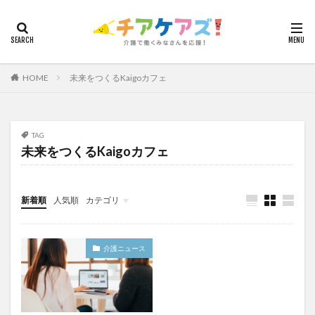
カテゴリー
HOME
未来をつくるKaigoカフェ
タグ
7つの習慣
山下興一郎
執筆
堺市
夏
夜勤
大島直彰
大規模法人
天野尊明
TAG
未来をつくるKaigoカフェ
安藤俊介
安藤優子
室内レク
導入事例
就労継続支援B型
展示会
山口一郎
在宅
常勤換算
心の知能指数
心理的安全性
新着順
人気順
カテゴリ
心理的安全性診断
志賀弘幸
恩蔵絢子
愛知県
今日から実践！組織改革！
介護ICT情報
お知らせ
ケアズ・コネクト
感情労働
感染症対策
戸田恵梨香
手洗い
介護ニュース
手荒れ
手順書
採用
在宅介護
国立大学法人東北大学
新卒
仲間づくり
介護ロボット
介護事業所
介護人材不足