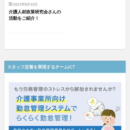
介護人材政策研究会
介護保険
介護保険請求
2021年8月13日
介護人材政策研究会さんの
介護手荒れ
介護施設
介護現場
介護福祉士
活動をご紹介！
介護福祉士国家試験
介護職員等ベースアップ等支援加算
介護記録
企業理念
回想法
住宅型有料老人ホーム
働き続けたい介護現場
優しさ
処遇改善加算
助成金
勤務形態一覧
勤務表
勤怠管理
千の風・河内
厚生労働省
吉田貴宏
名古屋市緑区
和光苑
和泉市
スタッフ定着を実現するチームICT
改善
新年度
介護ICT
言葉の力
組織力向上
経済産業省
結の樹 天白
老健
聖ヨゼフ寮
職場環境の変革
肌荒れ
自己肯定感
芳賀沙織
茨城県大子町
行動心理学
補助金
見守り
計測データ共有システム
組織作り
訪問介護
認定介護福祉士
認知症
豆知識
速乾