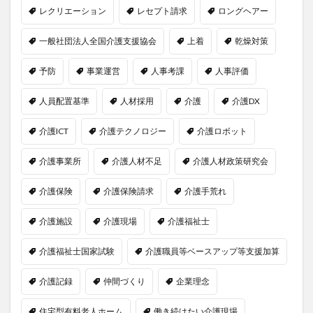
レクリエーション
レセプト請求
ロングヘアー
一般社団法人全国介護支援協会
上着
乾燥対策
予防
事業運営
人事考課
人事評価
人員配置基準
人材採用
介護
介護DX
介護ICT
介護テクノロジー
介護ロボット
介護事業所
介護人材不足
介護人材政策研究会
介護保険
介護保険請求
介護手荒れ
介護施設
介護現場
介護福祉士
介護福祉士国家試験
介護職員等ベースアップ等支援加算
介護記録
仲間づくり
企業理念
住宅型有料老人ホーム
働き続けたい介護現場