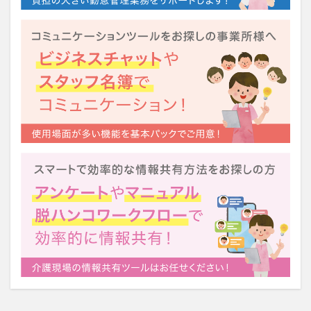
運営指導
関西テレビ
障害者向けグループホーム
離職防止
靴下
飯田友一
香取幹
高瀬比左子
高齢者住宅新聞
組織力の向上
組織マネジメント
日常
特養
有松絞り
未来の介護
未来をつくるKaigoカフェ
株式会社いぶき
梅雨
水仕事
決断力
注文をまちがえる料理店
洗濯物
消毒液
涼しい
清潔感
濱崎明子
理念・ビジョンの浸透
第36回 介護福祉国家試験
生産性向上
申し送り
登壇
皮膚炎
社会福祉協議会
社会福祉士
社会福祉法人 若竹大寿会
社会福祉法人フラワー園
社会福祉連携推進法人
社内エンゲージメント
社内コミュニケーション
社内ポイントシステム
福祉
第35回 介護福祉国家試験
介護テクノロジー