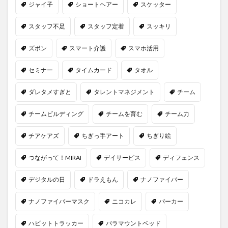
ジャイ子
ショートヘアー
スケッター
スタッフ不足
スタッフ定着
スッキリ
ズボン
スマート介護
スマホ活用
セミナー
タイムカード
タオル
ダレタメすぎと
タレントマネジメント
チーム
チームビルディング
チームを育む
チーム力
チアケアズ
ちぎっ手アート
ちぎり絵
つながって！MIRAI
デイサービス
ディフェンス
デジタルの日
ドラえもん
ナノファイバー
ナノファイバーマスク
ニコカレ
パーカー
ハビットトラッカー
パラマウントベッド