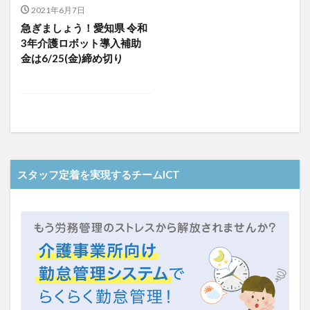
介護人材政策研究会
介護保険
介護保険請求
2021年6月7日
急ぎましょう！愛知県 令和
介護手荒れ
介護施設
介護現場
介護福祉士
3年介護ロボット導入補助
介護福祉士国家試験
介護職員等ベースアップ等支援加算
金は6/25(金)締め切り
介護記録
企業理念
回想法
住宅型有料老人ホーム
働き続けたい介護現場
優しさ
処遇改善加算
助成金
勤務形態一覧
勤務表
勤怠管理
千の風・河内
厚生労働省
吉田貴宏
名古屋市緑区
和光苑
和泉市
改善
新年度
介護ICT
言葉の力
スタッフ定着を実現するチームICT
組織力向上
経済産業省
結の樹 天白
老健
聖ヨゼフ寮
職場環境の変革
肌荒れ
自己肯定感
芳賀沙織
茨城県大子町
行動心理学
補助金
見守り
計測データ共有システム
組織作り
訪問介護
認定介護福祉士
認知症
豆知識
速乾