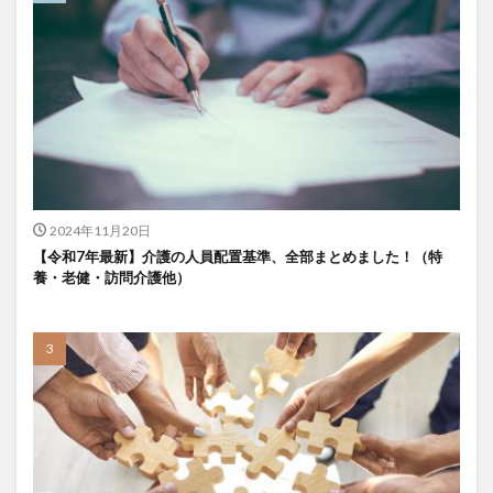
KAIGOアンバサダー育成研修会
MIKOTO
SOMPOケア
おとなりさん。
SOMPOフーズ
SOMPOホールディングス
Tシャツ
あかぎれ
アクリーティブ
アドバイス
アルコール消毒
アンガーマネジメント
いづみデイサービスセンター
いろはにかいご
エイプリルドリーム
エニアグラム
エムズ落合
おだんご
スッキリ
スマート介護
2024年11月20日
介護
らるご桜木
プレスリリース
【令和7年最新】介護の人員配置基準、全部まとめました！（特
養・老健・訪問介護他）
フレンドチャット
ヘアスタイル
ポケモン
マスキングテープ
マスク
マズローの5段階欲求説
マニュアル
ミディアム
ミヤビー宮の森
やさしい手
ゆめのたね
ゆめのため
リーダーシップ
プラススマイル
リアルデータプラットフォーム
リンレイテープ
レクリエーション
レセプト請求
ロングヘアー