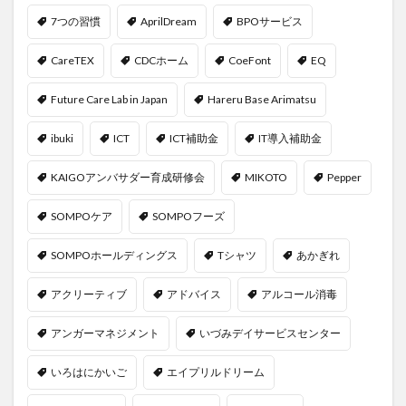
7つの習慣
AprilDream
BPOサービス
CareTEX
CDCホーム
CoeFont
EQ
Future Care Lab in Japan
Hareru Base Arimatsu
ibuki
ICT
ICT補助金
IT導入補助金
KAIGOアンバサダー育成研修会
MIKOTO
Pepper
SOMPOケア
SOMPOフーズ
SOMPOホールディングス
Tシャツ
あかぎれ
アクリーティブ
アドバイス
アルコール消毒
アンガーマネジメント
いづみデイサービスセンター
いろはにかいご
エイプリルドリーム