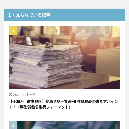
介護DX
AprilDream
ケアニン
カンテレ
カンテレハッズ
キャリアパス
キャンペーン
よく見られている記事
グッドデザイン賞
グランデージ和泉
クリスマス
グループウェア
クレーム
クローズアップ現代
ケアズ・コネクト
ケアデータコネクト
ケアデータコネクト ホーム
コーチング
オリブ園
コミュニケーション
コンピテンシー
サービス付き高齢者住宅
サービス責任者
サカナクション
サポート
サンクスカード
シーツ
シフト表
ジャイ子
ショートヘアー
スケッター
スタッフ不足
スタッフ定着
2021年7月9日
ガレリア
オフェンス
ズボン
Pepper
【令和7年 徹底解説】勤務形態一覧表/介護勤務表の書き方ポイン
ト！（厚生労働省推奨フォーマット）
BPOサービス
CareTEX
CDCホーム
CoeFont
EQ
Future Care Lab in Japan
Hareru Base Arimatsu
ibuki
ICT
ICT補助金
IT導入補助金