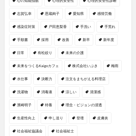
心の知能指数
心理的安全性
心理的安全性診断
志賀弘幸
恩蔵絢子
愛知県
感情労働
感染症対策
戸田恵梨香
手洗い
手荒れ
手順書
採用
改善
新卒
新年度
日常
有松絞り
未来の介護
未来をつくるKaigoカフェ
株式会社いぶき
梅雨
水仕事
決断力
注文をまちがえる料理店
洗濯物
消毒液
涼しい
清潔感
濱崎明子
特養
理念・ビジョンの浸透
生産性向上
申し送り
登壇
皮膚炎
社会福祉協議会
社会福祉士