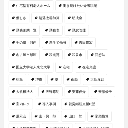
住宅型有料老人ホーム
働き続けたい介護現場
優しさ
処遇改善加算
助成金
勤務形態一覧
勤務表
勤怠管理
千の風・河内
厚生労働省
吉田貴宏
名古屋市緑区
和光苑
和泉市
回想法
国立大学法人東北大学
在宅
在宅介護
執筆
堺市
夏
夜勤
大島直彰
大規模法人
天野尊明
安藤俊介
安藤優子
室内レク
導入事例
就労継続支援B型
展示会
山下興一郎
山口一郎
常勤換算