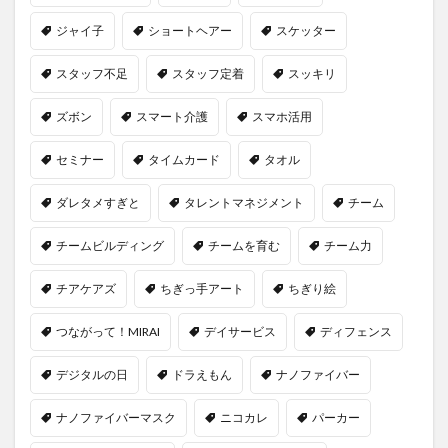
ジャイ子
ショートヘアー
スケッター
スタッフ不足
スタッフ定着
スッキリ
ズボン
スマート介護
スマホ活用
セミナー
タイムカード
タオル
ダレタメすぎと
タレントマネジメント
チーム
チームビルディング
チームを育む
チーム力
チアケアズ
ちぎっ手アート
ちぎり絵
つながって！MIRAI
デイサービス
ディフェンス
デジタルの日
ドラえもん
ナノファイバー
ナノファイバーマスク
ニコカレ
パーカー