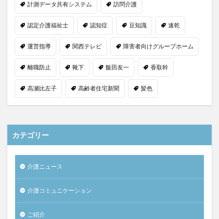
計測データ共有システム
訪問介護
認定介護福祉士
認知症
豆知識
速乾
運営指導
関西テレビ
障害者向けグループホーム
離職防止
靴下
飯田友一
香取幹
高瀬比左子
高齢者住宅新聞
髪色
カテゴリー
介護ニュース
介護コミュニケーション
ご紹介