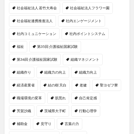
社会福祉法人 若竹大寿会
社会福祉法人フラワー園
社会福祉連携推進法人
社内エンゲージメント
社内コミュニケーション
社内ポイントシステム
福祉
第35回 介護福祉国家試験
第36回 介護福祉国家試験
組織マネジメント
組織作り
組織力の向上
組織力向上
経済産業省
結の樹 天白
老健
聖ヨゼフ寮
職場環境の変革
肌荒れ
自己肯定感
芳賀沙織
茨城県大子町
行動心理学
補助金
見守り
言葉の力