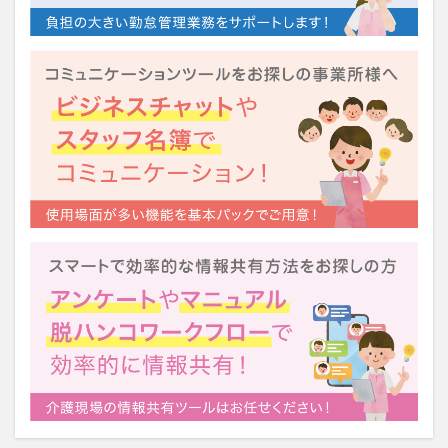
運営指導
関西テレビ
障害者向けグループホーム
離職防止
靴下
飯田友一
香取幹
高瀬比左子
高齢者住宅新聞
組織力の向上
組織マネジメント
日常
特養
有松絞り
未来の介護
未来をつくるKaigoカフェ
株式会社いぶき
梅雨
水仕事
決断力
注文をまちがえる料理店
洗濯物
消毒液
涼しい
清潔感
濱崎明子
理念・ビジョンの浸透
第36回 介護福祉国家試験
生産性向上
申し送り
登壇
皮膚炎
社会福祉協議会
社会福祉士
社会福祉法人 若竹大寿会
社会福祉法人フラワー園
社会福祉連携推進法人
社内エンゲージメント
社内コミュニケーション
社内ポイントシステム
福祉
第35回 介護福祉国家試験
介護テクノロジー