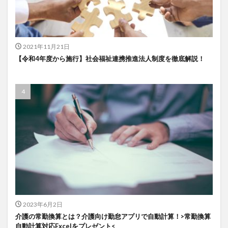
一般社団法人全国介護支援協会
上着
乾燥対策
予防
事業運営
人事考課
人事評価
人員配置基準
人材採用
プラナス株式会社
2021年11月21日
フォーユー
スマホ活用
ディフェンス
【令和4年度から施行】社会福祉連携推進法人制度を徹底解説！
セミナー
タイムカード
タオル
ダレタメすぎと
タレントマネジメント
チーム
チームビルディング
チームを育む
チーム力
チアケアズ
ちぎっ手アート
ちぎり絵
つながって！MIRAI
デイサービス
デジタルの日
ファクタリング
ドラえもん
ナノファイバー
ナノファイバーマスク
ニコカレ
パーカー
ハビットトラッカー
パラマウントベッド
ハレルベースアリマツ
パンツ
ハンドクリーム
2023年6月2日
ハンドソープ
ビジネスマインド
ビジネス哲学
介護の常勤換算とは？介護向け勤怠アプリで自動計算！>常勤換算
ひび
髪色
自動計算対応Excelをプレゼント<