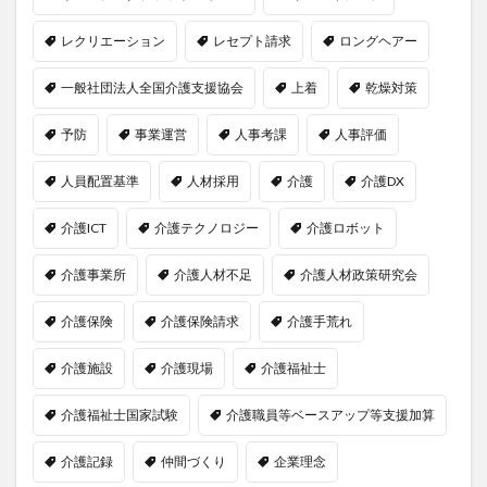
レクリエーション
レセプト請求
ロングヘアー
一般社団法人全国介護支援協会
上着
乾燥対策
予防
事業運営
人事考課
人事評価
人員配置基準
人材採用
介護
介護DX
介護ICT
介護テクノロジー
介護ロボット
介護事業所
介護人材不足
介護人材政策研究会
介護保険
介護保険請求
介護手荒れ
介護施設
介護現場
介護福祉士
介護福祉士国家試験
介護職員等ベースアップ等支援加算
介護記録
仲間づくり
企業理念