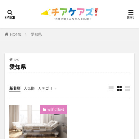
カテゴリー
HOME
愛知県
タグ
7つの習慣
山下興一郎
執筆
堺市
夏
夜勤
大島直彰
大規模法人
天野尊明
TAG
愛知県
安藤俊介
安藤優子
室内レク
導入事例
就労継続支援B型
展示会
山口一郎
在宅
常勤換算
心の知能指数
心理的安全性
新着順
人気順
カテゴリ
心理的安全性診断
志賀弘幸
恩蔵絢子
愛知県
今日から実践！組織改革！
介護ICT情報
お知らせ
ケアズ・コネクト
感情労働
感染症対策
戸田恵梨香
手洗い
介護ICT情報
手荒れ
手順書
採用
在宅介護
国立大学法人東北大学
新卒
仲間づくり
介護ロボット
介護事業所
介護人材不足