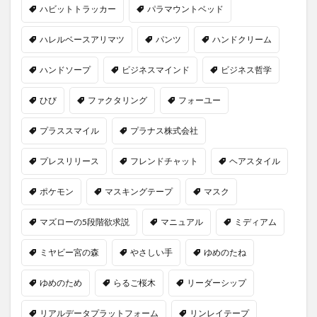
ハビットトラッカー
パラマウントベッド
ハレルベースアリマツ
パンツ
ハンドクリーム
ハンドソープ
ビジネスマインド
ビジネス哲学
ひび
ファクタリング
フォーユー
プラススマイル
プラナス株式会社
プレスリリース
フレンドチャット
ヘアスタイル
ポケモン
マスキングテープ
マスク
マズローの5段階欲求説
マニュアル
ミディアム
ミヤビー宮の森
やさしい手
ゆめのたね
ゆめのため
らるご桜木
リーダーシップ
リアルデータプラットフォーム
リンレイテープ