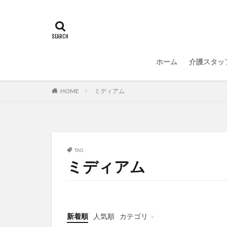
常勤換算
心
感情労働
感
国立大学法人東北
介護人材政策研究
ホーム
介護スタッ
介護福祉士国家試
住宅型有料老人ホ
HOME
ミディアム
勤務表
勤怠
改善
新年度
聖ヨゼフ寮
補助金
見守
TAG
ミディアム
豆知識
速乾
飯田友一
香
特養
有松絞
決断力
注文
新着順
人気順
カテゴリ
理念・ビジョンの