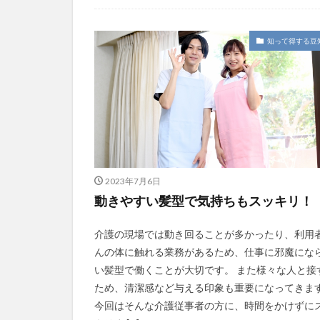
今日から実践！組織改革！
介護ICT情報
お知らせ
ケアズ・コネクト
社会福祉協議会
社会福祉連携推進
知って得する豆
第35回 介護福祉
カンテレハッズ
グループウェア
ケアデータコネク
サービス付き高齢
シフト表
ジ
2023年7月6日
オフェンス
動きやすい髪型で気持ちもスッキリ！
Future Care Lab in
KAIGOアンバサ
介護の現場では動き回ることが多かったり、利用
SOMPOホールデ
んの体に触れる業務があるため、仕事に邪魔にな
い髪型で働くことが大切です。 また様々な人と接
アンガーマネジメ
ため、清潔感など与える印象も重要になってきま
エニアグラム
今回はそんな介護従事者の方に、時間をかけずに
プレスリリース