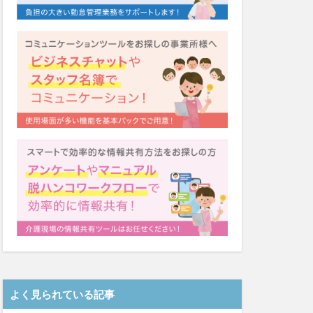
システム
福祉
カンテレ
泉
クリスマス
ネクト
テンシー
ード
シーツ
着
ガレリア
Font
EQ
導入補助金
Oフーズ
アルコール消毒
ーム
るご桜木
よく見られている記事
マスク