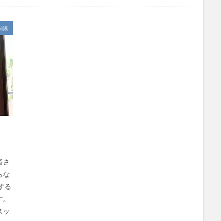
社会福祉士
社会福祉法人 若竹大寿会
社会福祉法人フラワー園
法人
社内エンゲージメント
社内コミュニケーション
社内ポイント
知識
国家試験
介護テクノロジー
介護DX
AprilDream
ケアニン
キャリアパス
キャンペーン
グッドデザイン賞
グランデージ和
クレーム
クローズアップ現代
ケアズ・コネクト
ケアデータコ
ト ホーム
コーチング
オリブ園
コミュニケーション
コンピ
者住宅
サービス責任者
サカナクション
サポート
サンクスカ
ャイ子
ショートヘアー
スケッター
スタッフ不足
スタッフ定
ズボン
Pepper
BPOサービス
CareTEX
CDCホーム
Coe
 Japan
Hareru Base Arimatsu
ibuki
ICT
ICT補助金
IT
ダー育成研修会
MIKOTO
SOMPOケア
おとなりさん。
SOMP
者さ
ィングス
Tシャツ
あかぎれ
アクリーティブ
アドバイス
らな
する
ント
いづみデイサービスセンター
いろはにかいご
エイプリルドリ
す。
エムズ落合
おだんご
スッキリ
スマート介護
介護
ら
スッ
フレンドチャット
ヘアスタイル
ポケモン
マスキングテープ