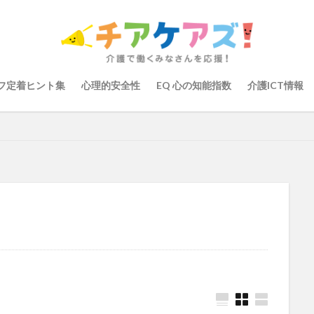
の知能指数
心理的安全性
心理的安全性診断
志賀弘幸
恩蔵絢
染症対策
戸田恵梨香
手洗い
手荒れ
手順書
採用
大学
新卒
仲間づくり
介護ロボット
介護事業所
介護人
会
介護保険
介護保険請求
介護手荒れ
介護施設
介護現
フ定着ヒント集
心理的安全性
EQ 心の知能指数
介護ICT情報
験
介護職員等ベースアップ等支援加算
介護記録
企業理念
回
ーム
働き続けたい介護現場
優しさ
処遇改善加算
助成金
管理
千の風・河内
厚生労働省
吉田貴宏
名古屋市緑区
介護ICT
言葉の力
組織力向上
経済産業省
結の樹 天白
職場環境の変革
肌荒れ
自己肯定感
芳賀沙織
茨城県大子町
り
計測データ共有システム
組織作り
訪問介護
認定介護福祉
運営指導
関西テレビ
障害者向けグループホーム
離職防止
取幹
高瀬比左子
高齢者住宅新聞
組織力の向上
組織マネジメ
り
未来の介護
未来をつくるKaigoカフェ
株式会社いぶき
梅
をまちがえる料理店
洗濯物
消毒液
涼しい
清潔感
濱崎
浸透
第36回 介護福祉国家試験
生産性向上
申し送り
登壇