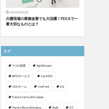
2021年8月2日
介護現場の業務改善でも大活躍！PDCAで一
番大切なものとは？
タグ
7つの習慣
AprilDream
BPOサービス
CareTEX
CDCホーム
CoeFont
EQ
Future Care Lab in Japan
Hareru Base Arimatsu
ibuki
ICT