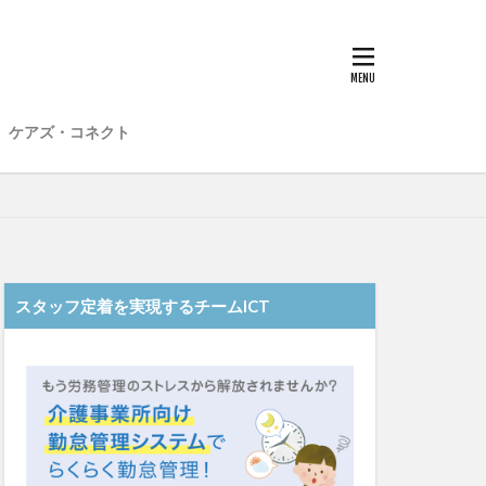
子
愛知県
在宅介護
材不足
場
介護福祉士
ケアズ・コネクト
想法
勤務形態一覧
和光苑
和泉市
老健
行動心理学
スタッフ定着を実現するチームICT
士
認知症
靴下
ント
日常
雨
水仕事
明子
皮膚炎