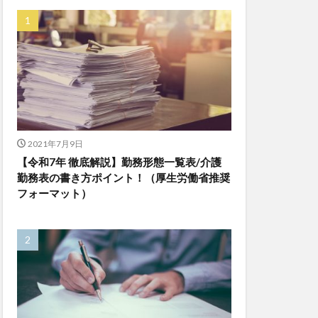
ゆめのたね
ンレイテープ
上着
乾燥対策
株式会社
ダレタメすぎと
チアケアズ
ファクタリング
2021年7月9日
【令和7年 徹底解説】勤務形態一覧表/介護
ビットトラッカー
勤務表の書き方ポイント！（厚生労働省推奨
プ
フォーマット）