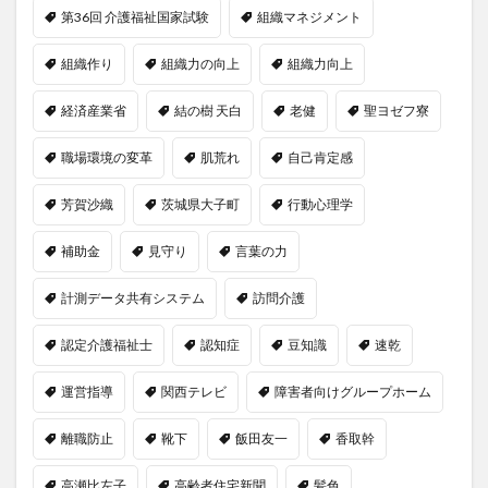
第36回 介護福祉国家試験
組織マネジメント
組織作り
組織力の向上
組織力向上
経済産業省
結の樹 天白
老健
聖ヨゼフ寮
職場環境の変革
肌荒れ
自己肯定感
芳賀沙織
茨城県大子町
行動心理学
補助金
見守り
言葉の力
計測データ共有システム
訪問介護
認定介護福祉士
認知症
豆知識
速乾
運営指導
関西テレビ
障害者向けグループホーム
離職防止
靴下
飯田友一
香取幹
高瀬比左子
高齢者住宅新聞
髪色