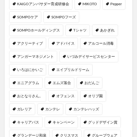
KAIGOアンバサダー育成研修会
MIKOTO
Pepper
SOMPOケア
SOMPOフーズ
SOMPOホールディングス
Tシャツ
あかぎれ
アクリーティブ
アドバイス
アルコール消毒
アンガーマネジメント
いづみデイサービスセンター
いろはにかいご
エイプリルドリーム
エニアグラム
エムズ落合
おだんご
おとなりさん。
オフェンス
オリブ園
ガレリア
カンテレ
カンテレハッズ
キャリアパス
キャンペーン
グッドデザイン賞
グランデージ和泉
クリスマス
グループウェア