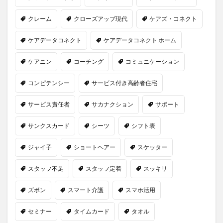
クレーム
クローズアップ現代
ケアズ・コネクト
ケアデータコネクト
ケアデータコネクト ホーム
ケアニン
コーチング
コミュニケーション
コンピテンシー
サービス付き高齢者住宅
サービス責任者
サカナクション
サポート
サンクスカード
シーツ
シフト表
ジャイ子
ショートヘアー
スケッター
スタッフ不足
スタッフ定着
スッキリ
ズボン
スマート介護
スマホ活用
セミナー
タイムカード
タオル