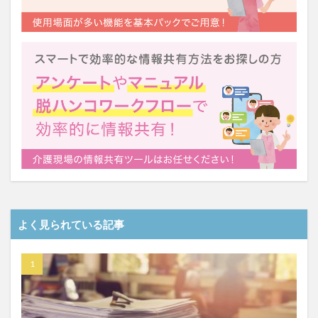
介護DX
AprilDream
ケアニン
カンテレ
カンテレハッズ
キャリアパス
キャンペーン
グッドデザイン賞
グランデージ和泉
クリスマス
グループウェア
クレーム
クローズアップ現代
ケアズ・コネクト
ケアデータコネクト
ケアデータコネクト ホーム
コーチング
オリブ園
コミュニケーション
コンピテンシー
サービス付き高齢者住宅
サービス責任者
サカナクション
サポート
サンクスカード
シーツ
シフト表
ジャイ子
ショートヘアー
スケッター
スタッフ不足
スタッフ定着
よく見られている記事
ガレリア
オフェンス
ズボン
Pepper
BPOサービス
CareTEX
CDCホーム
CoeFont
EQ
Future Care Lab in Japan
Hareru Base Arimatsu
ibuki
ICT
ICT補助金
IT導入補助金