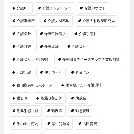
介護ICT
介護テクノロジー
介護ロボット
介護事業所
介護人材不足
介護人材政策研究会
介護保険
介護保険請求
介護手荒れ
介護施設
介護現場
介護福祉士
介護福祉士国家試験
介護職員等ベースアップ等支援加算
介護記録
仲間づくり
企業理念
住宅型有料老人ホーム
働き続けたい介護現場
優しさ
処遇改善加算
助成金
勤務形態一覧
勤務表
勤怠管理
千の風・河内
厚生労働省
吉田貴宏