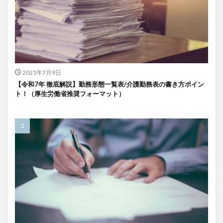
KAIGOアンバサダー育成研修会
MIKOTO
SOMPOケア
おとなりさん。
SOMPOフーズ
SOMPOホールディングス
Tシャツ
あかぎれ
アクリーティブ
アドバイス
アルコール消毒
アンガーマネジメント
いづみデイサービスセンター
2021年7月9日
いろはにかいご
エイプリルドリーム
エニアグラム
【令和7年 徹底解説】勤務形態一覧表/介護勤務表の書き方ポイン
ト！（厚生労働省推奨フォーマット）
エムズ落合
おだんご
スッキリ
スマート介護
介護
らるご桜木
プレスリリース
フレンドチャット
ヘアスタイル
ポケモン
マスキングテープ
マスク
マズローの5段階欲求説
マニュアル
ミディアム
ミヤビー宮の森
やさしい手
ゆめのたね
ゆめのため
リーダーシップ
プラススマイル
リアルデータプラットフォーム
リンレイテープ
レクリエーション
レセプト請求
ロングヘアー