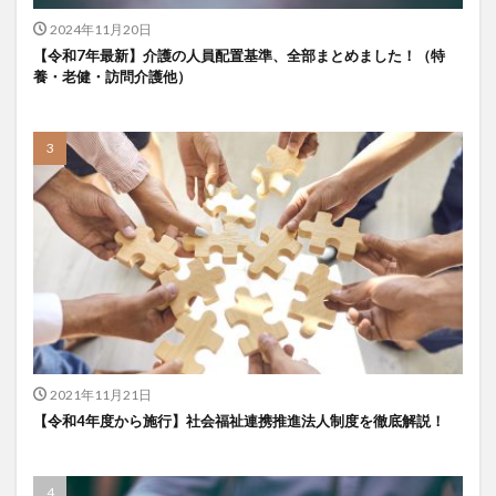
一般社団法人全国介護支援協会
上着
乾燥対策
2024年11月20日
予防
事業運営
人事考課
人事評価
【令和7年最新】介護の人員配置基準、全部まとめました！（特
養・老健・訪問介護他）
人員配置基準
人材採用
プラナス株式会社
フォーユー
スマホ活用
ディフェンス
セミナー
タイムカード
タオル
ダレタメすぎと
タレントマネジメント
チーム
チームビルディング
チームを育む
チーム力
チアケアズ
ちぎっ手アート
ちぎり絵
つながって！MIRAI
デイサービス
デジタルの日
ファクタリング
ドラえもん
ナノファイバー
ナノファイバーマスク
ニコカレ
パーカー
ハビットトラッカー
パラマウントベッド
2021年11月21日
ハレルベースアリマツ
パンツ
ハンドクリーム
【令和4年度から施行】社会福祉連携推進法人制度を徹底解説！
ハンドソープ
ビジネスマインド
ビジネス哲学
ひび
髪色