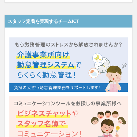
運営指導
関西テレビ
障害者向けグループホーム
離職防止
靴下
飯田友一
香取幹
スタッフ定着を実現するチームICT
高瀬比左子
高齢者住宅新聞
組織力の向上
組織マネジメント
日常
特養
有松絞り
未来の介護
未来をつくるKaigoカフェ
株式会社いぶき
梅雨
水仕事
決断力
注文をまちがえる料理店
洗濯物
消毒液
涼しい
清潔感
濱崎明子
理念・ビジョンの浸透
第36回 介護福祉国家試験
生産性向上
申し送り
登壇
皮膚炎
社会福祉協議会
社会福祉士
社会福祉法人 若竹大寿会
社会福祉法人フラワー園
社会福祉連携推進法人
社内エンゲージメント
社内コミュニケーション
社内ポイントシステム
福祉
第35回 介護福祉国家試験
介護テクノロジー