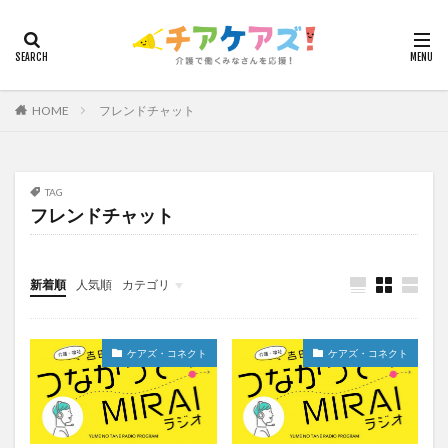
カテゴリー
HOME
フレンドチャット
タグ
7つの習慣
山下興一郎
執筆
堺市
夏
夜勤
大島直彰
大規模法人
天野尊明
TAG
フレンドチャット
安藤俊介
安藤優子
室内レク
導入事例
就労継続支援B型
展示会
山口一郎
在宅
常勤換算
心の知能指数
心理的安全性
新着順
人気順
カテゴリ
心理的安全性診断
志賀弘幸
恩蔵絢子
愛知県
今日から実践！組織改革！
介護ICT情報
お知らせ
ケアズ・コネクト
感情労働
感染症対策
戸田恵梨香
手洗い
ケアズ・コネクト
ケアズ・コネクト
手荒れ
手順書
採用
在宅介護
国立大学法人東北大学
新卒
仲間づくり
介護ロボット
介護事業所
介護人材不足