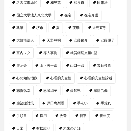
名古屋市緑区
和光苑
和泉市
回想法
国立大学法人東北大学
在宅
在宅介護
執筆
堺市
夏
夜勤
大島直彰
大規模法人
天野尊明
安藤俊介
安藤優子
室内レク
導入事例
就労継続支援B型
展示会
山下興一郎
山口一郎
常勤換算
心の知能指数
心理的安全性
心理的安全性診断
志賀弘幸
恩蔵絢子
愛知県
感情労働
感染症対策
戸田恵梨香
手洗い
手荒れ
手順書
採用
改善
新卒
新年度
日常
有松絞り
未来の介護