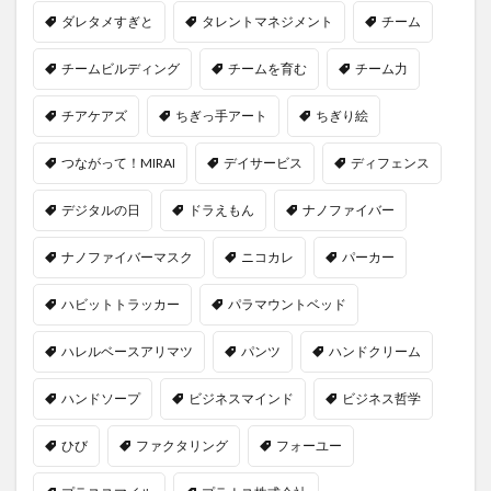
ダレタメすぎと
タレントマネジメント
チーム
チームビルディング
チームを育む
チーム力
チアケアズ
ちぎっ手アート
ちぎり絵
つながって！MIRAI
デイサービス
ディフェンス
デジタルの日
ドラえもん
ナノファイバー
ナノファイバーマスク
ニコカレ
パーカー
ハビットトラッカー
パラマウントベッド
ハレルベースアリマツ
パンツ
ハンドクリーム
ハンドソープ
ビジネスマインド
ビジネス哲学
ひび
ファクタリング
フォーユー