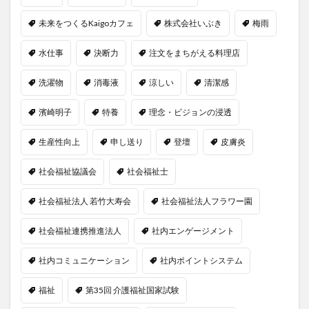
未来をつくるKaigoカフェ
株式会社いぶき
梅雨
水仕事
決断力
注文をまちがえる料理店
洗濯物
消毒液
涼しい
清潔感
濱崎明子
特養
理念・ビジョンの浸透
生産性向上
申し送り
登壇
皮膚炎
社会福祉協議会
社会福祉士
社会福祉法人 若竹大寿会
社会福祉法人フラワー園
社会福祉連携推進法人
社内エンゲージメント
社内コミュニケーション
社内ポイントシステム
福祉
第35回 介護福祉国家試験