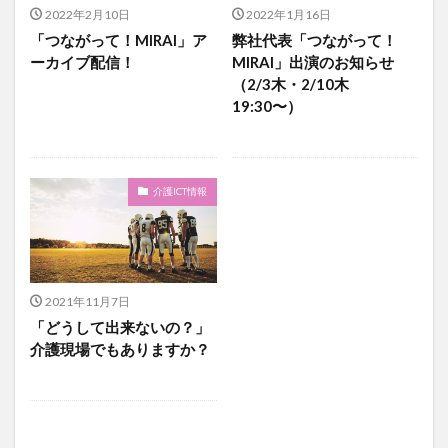
介護人材政策研究会
介護保険
介護保険請求
2022年2月10日
2022年1月16日
「つながって！MIRAI」ア
弊社代表「つながって！
介護手荒れ
介護施設
介護現場
介護福祉士
ーカイブ配信！
MIRAI」出演のお知らせ
介護福祉士国家試験
介護職員等ベースアップ等支援加算
（2/3木・2/10木
介護記録
企業理念
回想法
19:30〜）
住宅型有料老人ホーム
働き続けたい介護現場
優しさ
処遇改善加算
助成金
勤務形態一覧
勤務表
勤怠管理
千の風・河内
厚生労働省
介護ICT情報
吉田貴宏
名古屋市緑区
和光苑
和泉市
改善
新年度
介護ICT
言葉の力
組織力向上
経済産業省
結の樹 天白
老健
2021年11月7日
聖ヨゼフ寮
職場環境の変革
肌荒れ
「どうして出来ないの？」
自己肯定感
芳賀沙織
茨城県大子町
介護現場でもありますか？
行動心理学
補助金
見守り
計測データ共有システム
組織作り
訪問介護
認定介護福祉士
認知症
豆知識
速乾