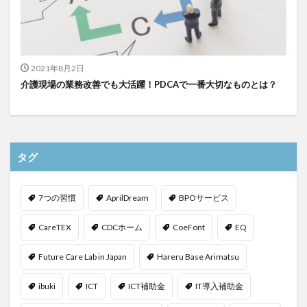
2021年8月2日
介護現場の業務改善でも大活躍！PDCAで一番大切なものとは？
タグ
7つの習慣
AprilDream
BPOサービス
CareTEX
CDCホーム
CoeFont
EQ
Future Care Lab in Japan
Hareru Base Arimatsu
ibuki
ICT
ICT補助金
IT導入補助金