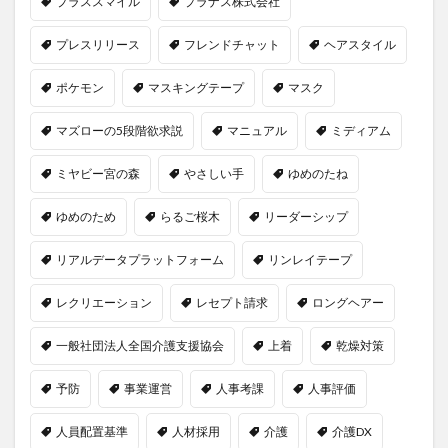
プラススマイル
プラナス株式会社
プレスリリース
フレンドチャット
ヘアスタイル
ポケモン
マスキングテープ
マスク
マズローの5段階欲求説
マニュアル
ミディアム
ミヤビー宮の森
やさしい手
ゆめのたね
ゆめのため
らるご桜木
リーダーシップ
リアルデータプラットフォーム
リンレイテープ
レクリエーション
レセプト請求
ロングヘアー
一般社団法人全国介護支援協会
上着
乾燥対策
予防
事業運営
人事考課
人事評価
人員配置基準
人材採用
介護
介護DX