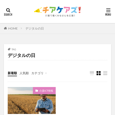
カテゴリー
HOME
デジタルの日
タグ
7つの習慣
山下興一郎
執筆
堺市
夏
夜勤
大島直彰
大規模法人
天野尊明
TAG
デジタルの日
安藤俊介
安藤優子
室内レク
導入事例
就労継続支援B型
展示会
山口一郎
在宅
常勤換算
心の知能指数
心理的安全性
新着順
人気順
カテゴリ
心理的安全性診断
志賀弘幸
恩蔵絢子
愛知県
今日から実践！組織改革！
介護ICT情報
お知らせ
ケアズ・コネクト
感情労働
感染症対策
戸田恵梨香
手洗い
介護ICT情報
手荒れ
手順書
採用
在宅介護
国立大学法人東北大学
新卒
仲間づくり
介護ロボット
介護事業所
介護人材不足