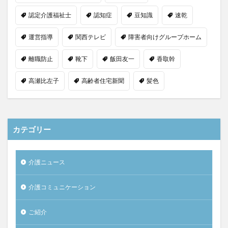
認定介護福祉士
認知症
豆知識
速乾
運営指導
関西テレビ
障害者向けグループホーム
離職防止
靴下
飯田友一
香取幹
高瀬比左子
高齢者住宅新聞
髪色
カテゴリー
介護ニュース
介護コミュニケーション
ご紹介