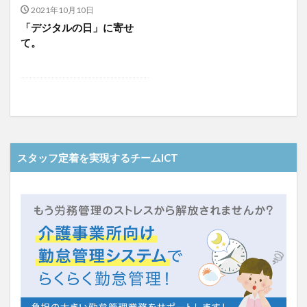
介護人材政策研究会
介護保険
介護保険請求
2021年10月10日
「デジタルの日」に寄せ
介護手荒れ
介護施設
介護現場
介護福祉士
て。
介護福祉士国家試験
介護職員等ベースアップ等支援加算
介護記録
企業理念
回想法
住宅型有料老人ホーム
働き続けたい介護現場
優しさ
処遇改善加算
助成金
勤務形態一覧
勤務表
勤怠管理
千の風・河内
厚生労働省
吉田貴宏
名古屋市緑区
和光苑
和泉市
スタッフ定着を実現するチームICT
改善
新年度
介護ICT
言葉の力
組織力向上
経済産業省
結の樹 天白
老健
聖ヨゼフ寮
職場環境の変革
肌荒れ
自己肯定感
芳賀沙織
茨城県大子町
行動心理学
補助金
見守り
計測データ共有システム
組織作り
訪問介護
認定介護福祉士
認知症
豆知識
速乾