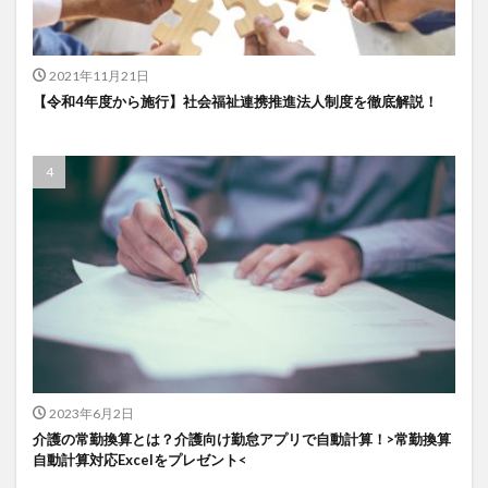
一般社団法人全国介護支援協会
上着
乾燥対策
予防
事業運営
人事考課
人事評価
2021年11月21日
人員配置基準
人材採用
プラナス株式会社
【令和4年度から施行】社会福祉連携推進法人制度を徹底解説！
フォーユー
スマホ活用
ディフェンス
セミナー
タイムカード
タオル
ダレタメすぎと
タレントマネジメント
チーム
チームビルディング
チームを育む
チーム力
チアケアズ
ちぎっ手アート
ちぎり絵
つながって！MIRAI
デイサービス
デジタルの日
ファクタリング
ドラえもん
ナノファイバー
ナノファイバーマスク
ニコカレ
パーカー
ハビットトラッカー
パラマウントベッド
ハレルベースアリマツ
パンツ
ハンドクリーム
2023年6月2日
介護の常勤換算とは？介護向け勤怠アプリで自動計算！>常勤換算
ハンドソープ
ビジネスマインド
ビジネス哲学
自動計算対応Excelをプレゼント<
ひび
髪色