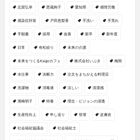
志賀弘幸
恩蔵絢子
愛知県
感情労働
感染症対策
戸田恵梨香
手洗い
手荒れ
手順書
採用
改善
新卒
新年度
日常
有松絞り
未来の介護
未来をつくるKaigoカフェ
株式会社いぶき
梅雨
水仕事
決断力
注文をまちがえる料理店
洗濯物
消毒液
涼しい
清潔感
濱崎明子
特養
理念・ビジョンの浸透
生産性向上
申し送り
登壇
皮膚炎
社会福祉協議会
社会福祉士