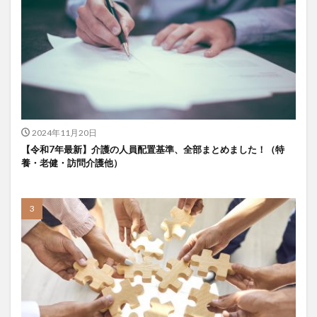
KAIGOアンバサダー育成研修会
MIKOTO
SOMPOケア
おとなりさん。
SOMPOフーズ
SOMPOホールディングス
Tシャツ
あかぎれ
アクリーティブ
アドバイス
アルコール消毒
アンガーマネジメント
いづみデイサービスセンター
いろはにかいご
エイプリルドリーム
エニアグラム
2024年11月20日
エムズ落合
おだんご
スッキリ
スマート介護
【令和7年最新】介護の人員配置基準、全部まとめました！（特
介護
らるご桜木
プレスリリース
養・老健・訪問介護他）
フレンドチャット
ヘアスタイル
ポケモン
マスキングテープ
マスク
マズローの5段階欲求説
マニュアル
ミディアム
ミヤビー宮の森
やさしい手
ゆめのたね
ゆめのため
リーダーシップ
プラススマイル
リアルデータプラットフォーム
リンレイテープ
レクリエーション
レセプト請求
ロングヘアー