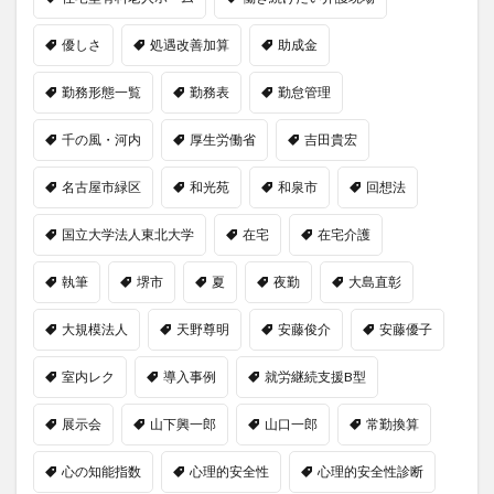
優しさ
処遇改善加算
助成金
勤務形態一覧
勤務表
勤怠管理
千の風・河内
厚生労働省
吉田貴宏
名古屋市緑区
和光苑
和泉市
回想法
国立大学法人東北大学
在宅
在宅介護
執筆
堺市
夏
夜勤
大島直彰
大規模法人
天野尊明
安藤俊介
安藤優子
室内レク
導入事例
就労継続支援B型
展示会
山下興一郎
山口一郎
常勤換算
心の知能指数
心理的安全性
心理的安全性診断