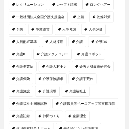
レクリエーション
レセプト請求
ロングヘアー
一般社団法人全国介護支援協会
上着
乾燥対策
予防
事業運営
人事考課
人事評価
人員配置基準
人材採用
介護
介護DX
介護ICT
介護テクノロジー
介護ロボット
介護事業所
介護人材不足
介護人材政策研究会
介護保険
介護保険請求
介護手荒れ
介護施設
介護現場
介護福祉士
介護福祉士国家試験
介護職員等ベースアップ等支援加算
介護記録
仲間づくり
企業理念
住宅型有料老人ホーム
働き続けたい介護現場