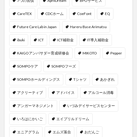
7つの習慣
AprilDream
BPOサービス
CareTEX
CDCホーム
CoeFont
EQ
Future Care Lab in Japan
Hareru Base Arimatsu
ibuki
ICT
ICT補助金
IT導入補助金
KAIGOアンバサダー育成研修会
MIKOTO
Pepper
SOMPOケア
SOMPOフーズ
SOMPOホールディングス
Tシャツ
あかぎれ
アクリーティブ
アドバイス
アルコール消毒
アンガーマネジメント
いづみデイサービスセンター
いろはにかいご
エイプリルドリーム
エニアグラム
エムズ落合
おだんご