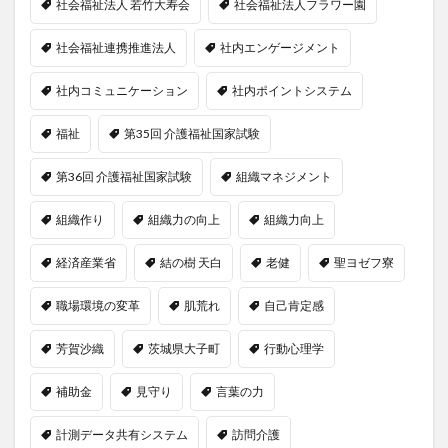
社会福祉法人 若竹大寿会
社会福祉法人フラワー園
社会福祉連携推進法人
社内エンゲージメント
社内コミュニケーション
社内ポイントシステム
福祉
第35回 介護福祉国家試験
第36回 介護福祉国家試験
組織マネジメント
組織作り
組織力の向上
組織力向上
経済産業省
結の樹 天白
老健
聖ヨゼフ寮
職場環境の変革
肌荒れ
自己肯定感
芳賀沙織
茨城県大子町
行動心理学
補助金
見守り
言葉の力
計測データ共有システム
訪問介護