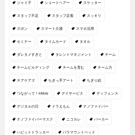
ジャイ子
ショートヘアー
スケッター
スタッフ不足
スタッフ定着
スッキリ
ズボン
スマート介護
スマホ活用
セミナー
タイムカード
タオル
ダレタメすぎと
タレントマネジメント
チーム
チームビルディング
チームを育む
チーム力
チアケアズ
ちぎっ手アート
ちぎり絵
つながって！MIRAI
デイサービス
ディフェンス
デジタルの日
ドラえもん
ナノファイバー
ナノファイバーマスク
ニコカレ
パーカー
ハビットトラッカー
パラマウントベッド