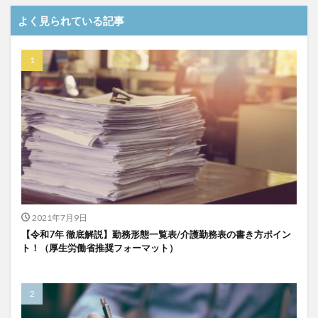
介護DX
AprilDream
ケアニン
カンテレ
よく見られている記事
カンテレハッズ
キャリアパス
キャンペーン
グッドデザイン賞
グランデージ和泉
クリスマス
グループウェア
クレーム
クローズアップ現代
ケアズ・コネクト
ケアデータコネクト
ケアデータコネクト ホーム
コーチング
オリブ園
コミュニケーション
コンピテンシー
サービス付き高齢者住宅
サービス責任者
サカナクション
サポート
サンクスカード
シーツ
シフト表
ジャイ子
ショートヘアー
2021年7月9日
スケッター
スタッフ不足
スタッフ定着
【令和7年 徹底解説】勤務形態一覧表/介護勤務表の書き方ポイン
ガレリア
オフェンス
ズボン
Pepper
ト！（厚生労働省推奨フォーマット）
BPOサービス
CareTEX
CDCホーム
CoeFont
EQ
Future Care Lab in Japan
Hareru Base Arimatsu
ibuki
ICT
ICT補助金
IT導入補助金