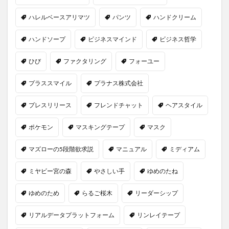
ハレルベースアリマツ
パンツ
ハンドクリーム
ハンドソープ
ビジネスマインド
ビジネス哲学
ひび
ファクタリング
フォーユー
プラススマイル
プラナス株式会社
プレスリリース
フレンドチャット
ヘアスタイル
ポケモン
マスキングテープ
マスク
マズローの5段階欲求説
マニュアル
ミディアム
ミヤビー宮の森
やさしい手
ゆめのたね
ゆめのため
らるご桜木
リーダーシップ
リアルデータプラットフォーム
リンレイテープ