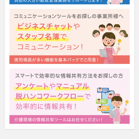
運営指導
関西テレビ
障害者向けグループホーム
離職防止
靴下
飯田友一
香取幹
高瀬比左子
高齢者住宅新聞
組織力の向上
組織マネジメント
日常
特養
有松絞り
未来の介護
未来をつくるKaigoカフェ
株式会社いぶき
梅雨
水仕事
決断力
注文をまちがえる料理店
洗濯物
消毒液
涼しい
清潔感
濱崎明子
理念・ビジョンの浸透
第36回 介護福祉国家試験
生産性向上
申し送り
登壇
皮膚炎
社会福祉協議会
社会福祉士
社会福祉法人 若竹大寿会
社会福祉法人フラワー園
社会福祉連携推進法人
社内エンゲージメント
社内コミュニケーション
社内ポイントシステム
福祉
第35回 介護福祉国家試験
介護テクノロジー