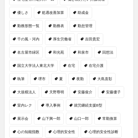
優しさ
処遇改善加算
助成金
勤務形態一覧
勤務表
勤怠管理
千の風・河内
厚生労働省
吉田貴宏
名古屋市緑区
和光苑
和泉市
回想法
国立大学法人東北大学
在宅
在宅介護
執筆
堺市
夏
夜勤
大島直彰
大規模法人
天野尊明
安藤俊介
安藤優子
室内レク
導入事例
就労継続支援B型
展示会
山下興一郎
山口一郎
常勤換算
心の知能指数
心理的安全性
心理的安全性診断