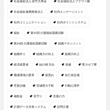
社会福祉法人 若竹大寿会
社会福祉法人フラワー園
社会福祉連携推進法人
社内エンゲージメント
社内コミュニケーション
社内ポイントシステム
福祉
第35回 介護福祉国家試験
第36回 介護福祉国家試験
組織マネジメント
組織作り
組織力の向上
組織力向上
経済産業省
結の樹 天白
老健
聖ヨゼフ寮
職場環境の変革
肌荒れ
自己肯定感
芳賀沙織
茨城県大子町
行動心理学
補助金
見守り
言葉の力
計測データ共有システム
訪問介護