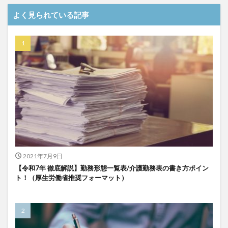
介護DX
AprilDream
ケアニン
カンテレ
よく見られている記事
カンテレハッズ
キャリアパス
キャンペーン
グッドデザイン賞
グランデージ和泉
クリスマス
グループウェア
クレーム
クローズアップ現代
ケアズ・コネクト
ケアデータコネクト
ケアデータコネクト ホーム
コーチング
オリブ園
コミュニケーション
コンピテンシー
サービス付き高齢者住宅
サービス責任者
サカナクション
サポート
サンクスカード
シーツ
シフト表
ジャイ子
ショートヘアー
2021年7月9日
スケッター
スタッフ不足
スタッフ定着
【令和7年 徹底解説】勤務形態一覧表/介護勤務表の書き方ポイン
ガレリア
オフェンス
ズボン
Pepper
ト！（厚生労働省推奨フォーマット）
BPOサービス
CareTEX
CDCホーム
CoeFont
EQ
Future Care Lab in Japan
Hareru Base Arimatsu
ibuki
ICT
ICT補助金
IT導入補助金