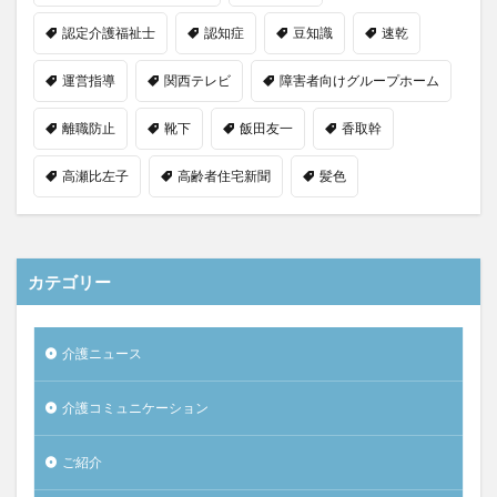
認定介護福祉士
認知症
豆知識
速乾
運営指導
関西テレビ
障害者向けグループホーム
離職防止
靴下
飯田友一
香取幹
高瀬比左子
高齢者住宅新聞
髪色
カテゴリー
介護ニュース
介護コミュニケーション
ご紹介