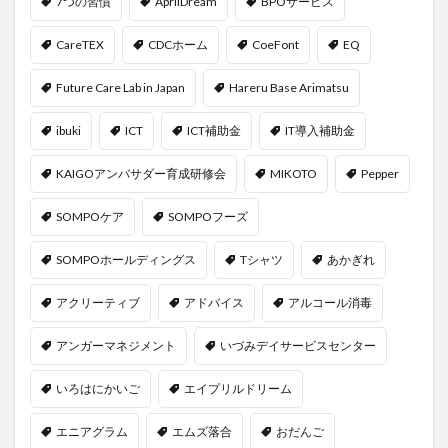
7つの習慣
AprilDream
BPOサービス
CareTEX
CDCホーム
CoeFont
EQ
Future Care Lab in Japan
Hareru Base Arimatsu
ibuki
ICT
ICT補助金
IT導入補助金
KAIGOアンバサダー育成研修会
MIKOTO
Pepper
SOMPOケア
SOMPOフーズ
SOMPOホールディングス
Tシャツ
あかぎれ
アクリーティブ
アドバイス
アルコール消毒
アンガーマネジメント
いづみデイサービスセンター
いろはにかいご
エイプリルドリーム
エニアグラム
エムズ落合
おだんご