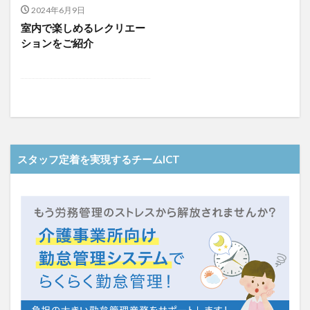
介護人材政策研究会
介護保険
介護保険請求
2024年6月9日
室内で楽しめるレクリエー
介護手荒れ
介護施設
介護現場
介護福祉士
ションをご紹介
介護福祉士国家試験
介護職員等ベースアップ等支援加算
介護記録
企業理念
回想法
住宅型有料老人ホーム
働き続けたい介護現場
優しさ
処遇改善加算
助成金
勤務形態一覧
勤務表
勤怠管理
千の風・河内
厚生労働省
吉田貴宏
名古屋市緑区
和光苑
和泉市
スタッフ定着を実現するチームICT
改善
新年度
介護ICT
言葉の力
組織力向上
経済産業省
結の樹 天白
老健
聖ヨゼフ寮
職場環境の変革
肌荒れ
自己肯定感
芳賀沙織
茨城県大子町
行動心理学
補助金
見守り
計測データ共有システム
組織作り
訪問介護
認定介護福祉士
認知症
豆知識
速乾