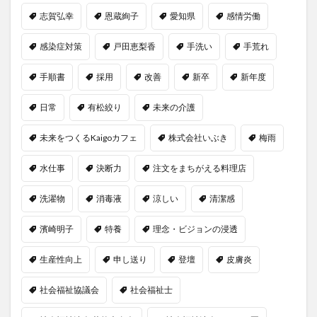
志賀弘幸
恩蔵絢子
愛知県
感情労働
感染症対策
戸田恵梨香
手洗い
手荒れ
手順書
採用
改善
新卒
新年度
日常
有松絞り
未来の介護
未来をつくるKaigoカフェ
株式会社いぶき
梅雨
水仕事
決断力
注文をまちがえる料理店
洗濯物
消毒液
涼しい
清潔感
濱崎明子
特養
理念・ビジョンの浸透
生産性向上
申し送り
登壇
皮膚炎
社会福祉協議会
社会福祉士