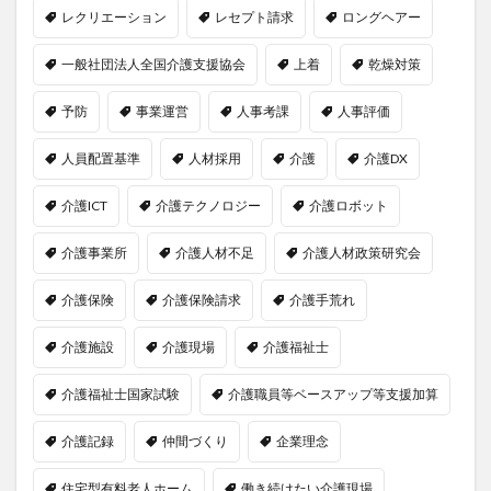
レクリエーション
レセプト請求
ロングヘアー
一般社団法人全国介護支援協会
上着
乾燥対策
予防
事業運営
人事考課
人事評価
人員配置基準
人材採用
介護
介護DX
介護ICT
介護テクノロジー
介護ロボット
介護事業所
介護人材不足
介護人材政策研究会
介護保険
介護保険請求
介護手荒れ
介護施設
介護現場
介護福祉士
介護福祉士国家試験
介護職員等ベースアップ等支援加算
介護記録
仲間づくり
企業理念
住宅型有料老人ホーム
働き続けたい介護現場