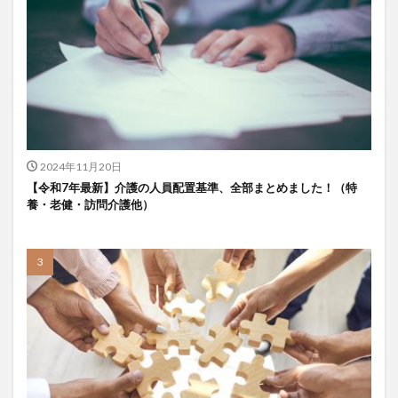
KAIGOアンバサダー育成研修会
MIKOTO
SOMPOケア
おとなりさん。
SOMPOフーズ
SOMPOホールディングス
Tシャツ
あかぎれ
アクリーティブ
アドバイス
アルコール消毒
アンガーマネジメント
いづみデイサービスセンター
いろはにかいご
エイプリルドリーム
エニアグラム
2024年11月20日
エムズ落合
おだんご
スッキリ
スマート介護
【令和7年最新】介護の人員配置基準、全部まとめました！（特
介護
らるご桜木
プレスリリース
養・老健・訪問介護他）
フレンドチャット
ヘアスタイル
ポケモン
マスキングテープ
マスク
マズローの5段階欲求説
マニュアル
ミディアム
ミヤビー宮の森
やさしい手
ゆめのたね
ゆめのため
リーダーシップ
プラススマイル
リアルデータプラットフォーム
リンレイテープ
レクリエーション
レセプト請求
ロングヘアー