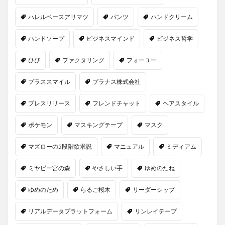
ハレルベースアリマツ
パンツ
ハンドクリーム
ハンドソープ
ビジネスマインド
ビジネス哲学
ひび
ファクタリング
フォーユー
プラススマイル
プラナス株式会社
プレスリリース
フレンドチャット
ヘアスタイル
ポケモン
マスキングテープ
マスク
マズローの5段階欲求説
マニュアル
ミディアム
ミヤビー宮の森
やさしい手
ゆめのたね
ゆめのため
らるご桜木
リーダーシップ
リアルデータプラットフォーム
リンレイテープ