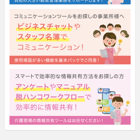
運営指導
関西テレビ
障害者向けグループホーム
離職防止
靴下
飯田友一
香取幹
高瀬比左子
高齢者住宅新聞
組織力の向上
組織マネジメント
日常
特養
有松絞り
未来の介護
未来をつくるKaigoカフェ
株式会社いぶき
梅雨
水仕事
決断力
注文をまちがえる料理店
洗濯物
消毒液
涼しい
清潔感
濱崎明子
理念・ビジョンの浸透
第36回 介護福祉国家試験
生産性向上
申し送り
登壇
皮膚炎
社会福祉協議会
社会福祉士
社会福祉法人 若竹大寿会
社会福祉法人フラワー園
社会福祉連携推進法人
社内エンゲージメント
社内コミュニケーション
社内ポイントシステム
福祉
第35回 介護福祉国家試験
介護テクノロジー