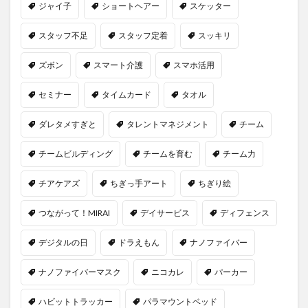
ジャイ子
ショートヘアー
スケッター
スタッフ不足
スタッフ定着
スッキリ
ズボン
スマート介護
スマホ活用
セミナー
タイムカード
タオル
ダレタメすぎと
タレントマネジメント
チーム
チームビルディング
チームを育む
チーム力
チアケアズ
ちぎっ手アート
ちぎり絵
つながって！MIRAI
デイサービス
ディフェンス
デジタルの日
ドラえもん
ナノファイバー
ナノファイバーマスク
ニコカレ
パーカー
ハビットトラッカー
パラマウントベッド