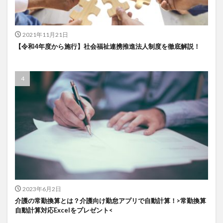
一般社団法人全国介護支援協会
上着
乾燥対策
予防
事業運営
人事考課
人事評価
2021年11月21日
人員配置基準
人材採用
プラナス株式会社
【令和4年度から施行】社会福祉連携推進法人制度を徹底解説！
フォーユー
スマホ活用
ディフェンス
セミナー
タイムカード
タオル
ダレタメすぎと
タレントマネジメント
チーム
チームビルディング
チームを育む
チーム力
チアケアズ
ちぎっ手アート
ちぎり絵
つながって！MIRAI
デイサービス
デジタルの日
ファクタリング
ドラえもん
ナノファイバー
ナノファイバーマスク
ニコカレ
パーカー
ハビットトラッカー
パラマウントベッド
ハレルベースアリマツ
パンツ
ハンドクリーム
2023年6月2日
介護の常勤換算とは？介護向け勤怠アプリで自動計算！>常勤換算
ハンドソープ
ビジネスマインド
ビジネス哲学
自動計算対応Excelをプレゼント<
ひび
髪色