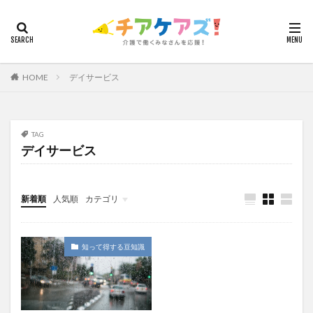
カテゴリー
HOME
デイサービス
タグ
7つの習慣
山下興一郎
執筆
堺市
夏
夜勤
大島直彰
大規模法人
天野尊明
TAG
デイサービス
安藤俊介
安藤優子
室内レク
導入事例
就労継続支援B型
展示会
山口一郎
在宅
常勤換算
心の知能指数
心理的安全性
新着順
人気順
カテゴリ
心理的安全性診断
志賀弘幸
恩蔵絢子
愛知県
今日から実践！組織改革！
介護ICT情報
お知らせ
ケアズ・コネクト
感情労働
感染症対策
戸田恵梨香
手洗い
知って得する豆知識
手荒れ
手順書
採用
在宅介護
国立大学法人東北大学
新卒
仲間づくり
介護ロボット
介護事業所
介護人材不足