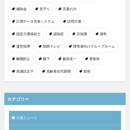
補助金
見守り
言葉の力
計測データ共有システム
訪問介護
認定介護福祉士
認知症
豆知識
速乾
運営指導
関西テレビ
障害者向けグループホーム
離職防止
靴下
飯田友一
香取幹
高瀬比左子
高齢者住宅新聞
髪色
カテゴリー
介護ニュース