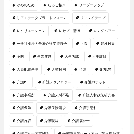
ゆめのため
らるご桜木
リーダーシップ
リアルデータプラットフォーム
リンレイテープ
レクリエーション
レセプト請求
ロングヘアー
一般社団法人全国介護支援協会
上着
乾燥対策
予防
事業運営
人事考課
人事評価
人員配置基準
人材採用
介護
介護DX
介護ICT
介護テクノロジー
介護ロボット
介護事業所
介護人材不足
介護人材政策研究会
介護保険
介護保険請求
介護手荒れ
介護施設
介護現場
介護福祉士
介護福祉士国家試験
介護職員等ベースアップ等支援加算