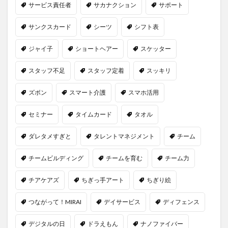
サービス責任者
サカナクション
サポート
検索
サンクスカード
シーツ
シフト表
ジャイ子
ショートヘアー
スケッター
スタッフ不足
スタッフ定着
スッキリ
ズボン
スマート介護
スマホ活用
セミナー
タイムカード
タオル
ダレタメすぎと
タレントマネジメント
チーム
チームビルディング
チームを育む
チーム力
チアケアズ
ちぎっ手アート
ちぎり絵
つながって！MIRAI
デイサービス
ディフェンス
デジタルの日
ドラえもん
ナノファイバー