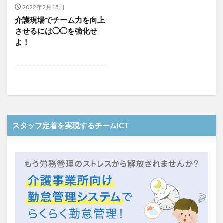
介護人材政策研究会
介護保険
介護保険請求
2022年2月15日
介護現場でチーム力を向上
介護手荒れ
介護施設
介護現場
介護福祉士
させるには◯◯を強化せ
介護福祉士国家試験
介護職員等ベースアップ等支援加算
よ！
介護記録
企業理念
回想法
住宅型有料老人ホーム
働き続けたい介護現場
優しさ
処遇改善加算
助成金
勤務形態一覧
勤務表
勤怠管理
千の風・河内
厚生労働省
吉田貴宏
名古屋市緑区
和光苑
和泉市
改善
新年度
介護ICT
言葉の力
スタッフ定着を実現するチームICT
組織力向上
経済産業省
結の樹 天白
老健
聖ヨゼフ寮
職場環境の変革
肌荒れ
自己肯定感
芳賀沙織
茨城県大子町
行動心理学
補助金
見守り
計測データ共有システム
組織作り
訪問介護
認定介護福祉士
認知症
豆知識
速乾