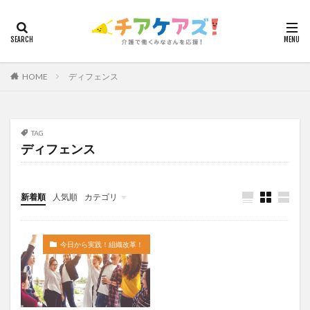
カテゴリー
HOME
ディフェンス
タグ
7つの習慣
山下興一郎
執筆
堺市
夏
夜勤
大島直彰
大規模法人
天野尊明
TAG
ディフェンス
安藤俊介
安藤優子
室内レク
導入事例
就労継続支援B型
展示会
山口一郎
在宅
常勤換算
心の知能指数
心理的安全性
新着順
人気順
カテゴリ
心理的安全性診断
志賀弘幸
恩蔵絢子
愛知県
今日から実践！組織改革！
介護ICT情報
お知らせ
ケアズ・コネクト
感情労働
感染症対策
戸田恵梨香
手洗い
今日から実践！組織改革！
手荒れ
手順書
採用
在宅介護
国立大学法人東北大学
新卒
仲間づくり
介護ロボット
介護事業所
介護人材不足