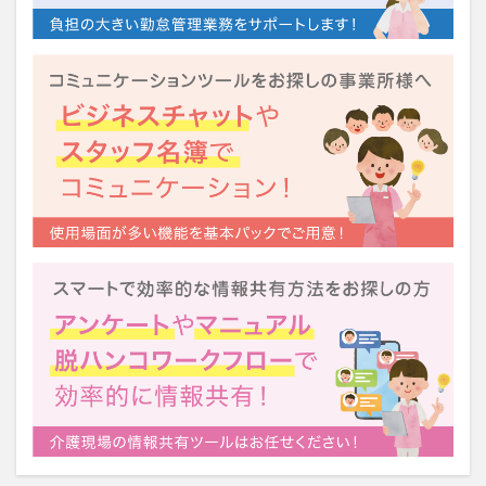
運営指導
関西テレビ
障害者向けグループホーム
離職防止
靴下
飯田友一
香取幹
高瀬比左子
高齢者住宅新聞
組織力の向上
組織マネジメント
日常
特養
有松絞り
未来の介護
未来をつくるKaigoカフェ
株式会社いぶき
梅雨
水仕事
決断力
注文をまちがえる料理店
洗濯物
消毒液
涼しい
清潔感
濱崎明子
理念・ビジョンの浸透
第36回 介護福祉国家試験
生産性向上
申し送り
登壇
皮膚炎
社会福祉協議会
社会福祉士
社会福祉法人 若竹大寿会
社会福祉法人フラワー園
社会福祉連携推進法人
社内エンゲージメント
社内コミュニケーション
社内ポイントシステム
福祉
第35回 介護福祉国家試験
介護テクノロジー