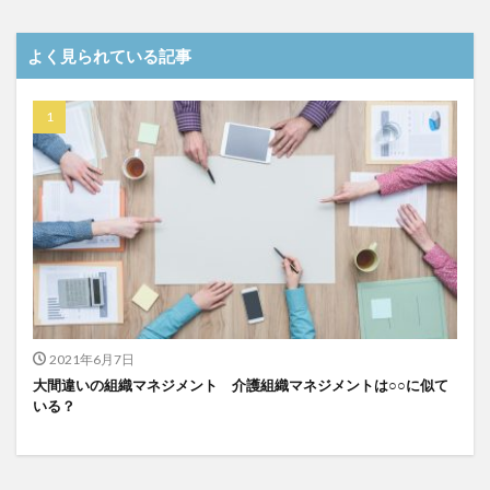
介護DX
AprilDream
ケアニン
カンテレ
カンテレハッズ
キャリアパス
キャンペーン
よく見られている記事
グッドデザイン賞
グランデージ和泉
クリスマス
グループウェア
クレーム
クローズアップ現代
ケアズ・コネクト
ケアデータコネクト
ケアデータコネクト ホーム
コーチング
オリブ園
コミュニケーション
コンピテンシー
サービス付き高齢者住宅
サービス責任者
サカナクション
サポート
サンクスカード
シーツ
シフト表
ジャイ子
ショートヘアー
スケッター
スタッフ不足
スタッフ定着
2021年6月7日
ガレリア
オフェンス
ズボン
Pepper
大間違いの組織マネジメント 介護組織マネジメントは○○に似て
いる？
BPOサービス
CareTEX
CDCホーム
CoeFont
EQ
Future Care Lab in Japan
Hareru Base Arimatsu
ibuki
ICT
ICT補助金
IT導入補助金