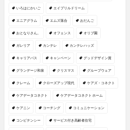
一般社団法人全国介護支援協会
上着
乾燥対策
いろはにかいご
エイプリルドリーム
予防
事業運営
人事考課
人事評価
エニアグラム
エムズ落合
おだんご
人員配置基準
人材採用
プラナス株式会社
フォーユー
スマホ活用
ディフェンス
おとなりさん。
オフェンス
オリブ園
セミナー
タイムカード
タオル
ガレリア
カンテレ
カンテレハッズ
ダレタメすぎと
タレントマネジメント
チーム
チームビルディング
チームを育む
チーム力
キャリアパス
キャンペーン
グッドデザイン賞
チアケアズ
ちぎっ手アート
ちぎり絵
グランデージ和泉
クリスマス
グループウェア
つながって！MIRAI
デイサービス
デジタルの日
クレーム
クローズアップ現代
ケアズ・コネクト
ファクタリング
ドラえもん
ナノファイバー
ナノファイバーマスク
ニコカレ
パーカー
ケアデータコネクト
ケアデータコネクト ホーム
ハビットトラッカー
パラマウントベッド
ケアニン
コーチング
コミュニケーション
ハレルベースアリマツ
パンツ
ハンドクリーム
ハンドソープ
ビジネスマインド
ビジネス哲学
コンピテンシー
サービス付き高齢者住宅
ひび
髪色