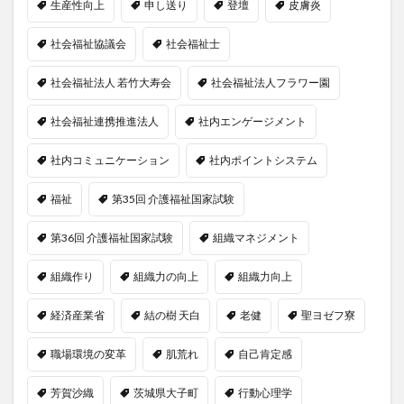
生産性向上
申し送り
登壇
皮膚炎
社会福祉協議会
社会福祉士
社会福祉法人 若竹大寿会
社会福祉法人フラワー園
社会福祉連携推進法人
社内エンゲージメント
社内コミュニケーション
社内ポイントシステム
福祉
第35回 介護福祉国家試験
第36回 介護福祉国家試験
組織マネジメント
組織作り
組織力の向上
組織力向上
経済産業省
結の樹 天白
老健
聖ヨゼフ寮
職場環境の変革
肌荒れ
自己肯定感
芳賀沙織
茨城県大子町
行動心理学