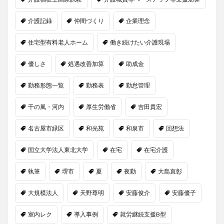
介護記録
仲間づくり
企業理念
住宅型有料老人ホーム
働き続けたい介護現場
優しさ
処遇改善加算
助成金
勤務形態一覧
勤務表
勤怠管理
千の風・河内
厚生労働省
吉田貴宏
名古屋市緑区
和光苑
和泉市
回想法
国立大学法人東北大学
在宅
在宅介護
執筆
堺市
夏
夜勤
大島直彰
大規模法人
天野尊明
安藤俊介
安藤優子
室内レク
導入事例
就労継続支援B型