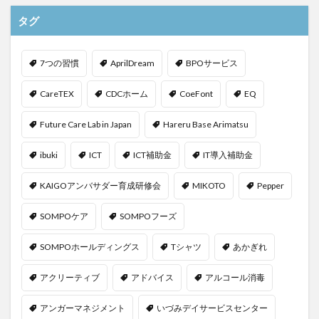
KAIGOアンバサダー育成研修会
MIKOTO
タグ
SOMPOケア
おとなりさん。
SOMPOフーズ
SOMPOホールディングス
Tシャツ
あかぎれ
7つの習慣
AprilDream
BPOサービス
アクリーティブ
アドバイス
アルコール消毒
CareTEX
CDCホーム
CoeFont
EQ
アンガーマネジメント
いづみデイサービスセンター
いろはにかいご
エイプリルドリーム
エニアグラム
Future Care Lab in Japan
Hareru Base Arimatsu
エムズ落合
おだんご
スッキリ
スマート介護
ibuki
ICT
ICT補助金
IT導入補助金
介護
らるご桜木
プレスリリース
フレンドチャット
ヘアスタイル
ポケモン
KAIGOアンバサダー育成研修会
MIKOTO
Pepper
マスキングテープ
マスク
マズローの5段階欲求説
SOMPOケア
SOMPOフーズ
マニュアル
ミディアム
ミヤビー宮の森
やさしい手
ゆめのたね
ゆめのため
SOMPOホールディングス
Tシャツ
あかぎれ
リーダーシップ
プラススマイル
アクリーティブ
アドバイス
アルコール消毒
リアルデータプラットフォーム
リンレイテープ
アンガーマネジメント
いづみデイサービスセンター
レクリエーション
レセプト請求
ロングヘアー