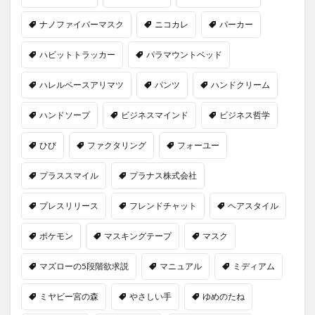
ナノファイバーマスク
ニコカレ
パーカー
ハビットトラッカー
パラマウントベッド
ハレルベースアリマツ
パンツ
ハンドクリーム
ハンドソープ
ビジネスマインド
ビジネス哲学
ひび
ファクタリング
フォーユー
プラススマイル
プラナス株式会社
プレスリリース
フレンドチャット
ヘアスタイル
ポケモン
マスキングテープ
マスク
マズローの5段階欲求説
マニュアル
ミディアム
ミヤビー宮の森
やさしい手
ゆめのたね