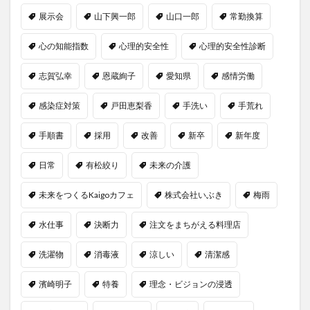
展示会
山下興一郎
山口一郎
常勤換算
心の知能指数
心理的安全性
心理的安全性診断
志賀弘幸
恩蔵絢子
愛知県
感情労働
感染症対策
戸田恵梨香
手洗い
手荒れ
手順書
採用
改善
新卒
新年度
日常
有松絞り
未来の介護
未来をつくるKaigoカフェ
株式会社いぶき
梅雨
水仕事
決断力
注文をまちがえる料理店
洗濯物
消毒液
涼しい
清潔感
濱崎明子
特養
理念・ビジョンの浸透