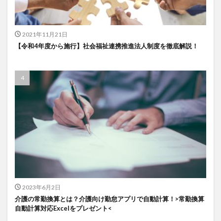
一般社団法人全国介護支援協会
上着
乾燥対策
予防
事業運営
人事考課
人事評価
2021年11月21日
人員配置基準
人材採用
プラナス株式会社
【令和4年度から施行】社会福祉連携推進法人制度を徹底解説！
フォーユー
スマホ活用
ディフェンス
セミナー
タイムカード
タオル
ダレタメすぎと
タレントマネジメント
チーム
チームビルディング
チームを育む
チーム力
チアケアズ
ちぎっ手アート
ちぎり絵
つながって！MIRAI
デイサービス
デジタルの日
ファクタリング
ドラえもん
ナノファイバー
ナノファイバーマスク
ニコカレ
パーカー
ハビットトラッカー
パラマウントベッド
ハレルベースアリマツ
パンツ
ハンドクリーム
2023年6月2日
介護の常勤換算とは？介護向け勤怠アプリで自動計算！>常勤換算
ハンドソープ
ビジネスマインド
ビジネス哲学
自動計算対応Excelをプレゼント<
ひび
髪色