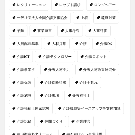
レクリエーション
レセプト請求
ロングヘアー
一般社団法人全国介護支援協会
上着
乾燥対策
予防
事業運営
人事考課
人事評価
人員配置基準
人材採用
介護
介護DX
介護ICT
介護テクノロジー
介護ロボット
介護事業所
介護人材不足
介護人材政策研究会
介護保険
介護保険請求
介護手荒れ
介護施設
介護現場
介護福祉士
介護福祉士国家試験
介護職員等ベースアップ等支援加算
介護記録
仲間づくり
企業理念
住宅型有料老人ホーム
働き続けたい介護現場