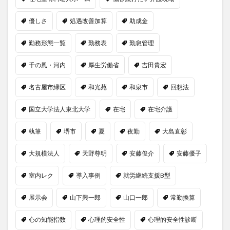
優しさ
処遇改善加算
助成金
勤務形態一覧
勤務表
勤怠管理
千の風・河内
厚生労働省
吉田貴宏
名古屋市緑区
和光苑
和泉市
回想法
国立大学法人東北大学
在宅
在宅介護
執筆
堺市
夏
夜勤
大島直彰
大規模法人
天野尊明
安藤俊介
安藤優子
室内レク
導入事例
就労継続支援B型
展示会
山下興一郎
山口一郎
常勤換算
心の知能指数
心理的安全性
心理的安全性診断