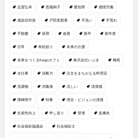
志賀弘幸
恩蔵絢子
愛知県
感情労働
感染症対策
戸田恵梨香
手洗い
手荒れ
手順書
採用
改善
新卒
新年度
日常
有松絞り
未来の介護
未来をつくるKaigoカフェ
株式会社いぶき
梅雨
水仕事
決断力
注文をまちがえる料理店
洗濯物
消毒液
涼しい
清潔感
濱崎明子
特養
理念・ビジョンの浸透
生産性向上
申し送り
登壇
皮膚炎
社会福祉協議会
社会福祉士