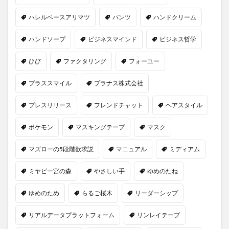
ハレルベースアリマツ
パンツ
ハンドクリーム
ハンドソープ
ビジネスマインド
ビジネス哲学
ひび
ファクタリング
フォーユー
プラススマイル
プラナス株式会社
プレスリリース
フレンドチャット
ヘアスタイル
ポケモン
マスキングテープ
マスク
マズローの5段階欲求説
マニュアル
ミディアム
ミヤビー宮の森
やさしい手
ゆめのたね
ゆめのため
らるご桜木
リーダーシップ
リアルデータプラットフォーム
リンレイテープ