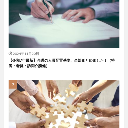
KAIGOアンバサダー育成研修会
MIKOTO
SOMPOケア
おとなりさん。
SOMPOフーズ
SOMPOホールディングス
Tシャツ
あかぎれ
アクリーティブ
アドバイス
アルコール消毒
アンガーマネジメント
いづみデイサービスセンター
いろはにかいご
エイプリルドリーム
エニアグラム
2024年11月20日
エムズ落合
おだんご
スッキリ
スマート介護
【令和7年最新】介護の人員配置基準、全部まとめました！（特
介護
らるご桜木
プレスリリース
養・老健・訪問介護他）
フレンドチャット
ヘアスタイル
ポケモン
マスキングテープ
マスク
マズローの5段階欲求説
マニュアル
ミディアム
ミヤビー宮の森
やさしい手
ゆめのたね
ゆめのため
リーダーシップ
プラススマイル
リアルデータプラットフォーム
リンレイテープ
レクリエーション
レセプト請求
ロングヘアー