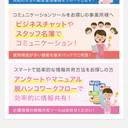
運営指導
関西テレビ
障害者向けグループホーム
離職防止
靴下
飯田友一
香取幹
高瀬比左子
高齢者住宅新聞
組織力の向上
組織マネジメント
日常
特養
有松絞り
未来の介護
未来をつくるKaigoカフェ
株式会社いぶき
梅雨
水仕事
決断力
注文をまちがえる料理店
洗濯物
消毒液
涼しい
清潔感
濱崎明子
理念・ビジョンの浸透
第36回 介護福祉国家試験
生産性向上
申し送り
登壇
皮膚炎
社会福祉協議会
社会福祉士
社会福祉法人 若竹大寿会
社会福祉法人フラワー園
社会福祉連携推進法人
社内エンゲージメント
社内コミュニケーション
社内ポイントシステム
福祉
第35回 介護福祉国家試験
介護テクノロジー