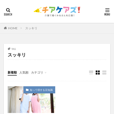
カテゴリー
HOME
スッキリ
タグ
7つの習慣
山下興一郎
執筆
堺市
夏
夜勤
大島直彰
大規模法人
天野尊明
TAG
スッキリ
安藤俊介
安藤優子
室内レク
導入事例
就労継続支援B型
展示会
山口一郎
在宅
常勤換算
心の知能指数
心理的安全性
新着順
人気順
カテゴリ
心理的安全性診断
志賀弘幸
恩蔵絢子
愛知県
今日から実践！組織改革！
介護ICT情報
お知らせ
ケアズ・コネクト
感情労働
感染症対策
戸田恵梨香
手洗い
知って得する豆知識
手荒れ
手順書
採用
在宅介護
国立大学法人東北大学
新卒
仲間づくり
介護ロボット
介護事業所
介護人材不足