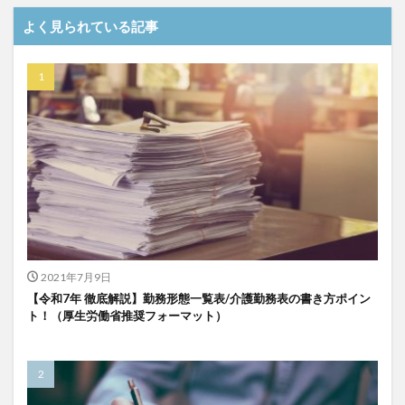
介護DX
AprilDream
ケアニン
カンテレ
よく見られている記事
カンテレハッズ
キャリアパス
キャンペーン
グッドデザイン賞
グランデージ和泉
クリスマス
グループウェア
クレーム
クローズアップ現代
ケアズ・コネクト
ケアデータコネクト
ケアデータコネクト ホーム
コーチング
オリブ園
コミュニケーション
コンピテンシー
サービス付き高齢者住宅
サービス責任者
サカナクション
サポート
サンクスカード
シーツ
シフト表
ジャイ子
ショートヘアー
2021年7月9日
スケッター
スタッフ不足
スタッフ定着
【令和7年 徹底解説】勤務形態一覧表/介護勤務表の書き方ポイン
ガレリア
オフェンス
ズボン
Pepper
ト！（厚生労働省推奨フォーマット）
BPOサービス
CareTEX
CDCホーム
CoeFont
EQ
Future Care Lab in Japan
Hareru Base Arimatsu
ibuki
ICT
ICT補助金
IT導入補助金