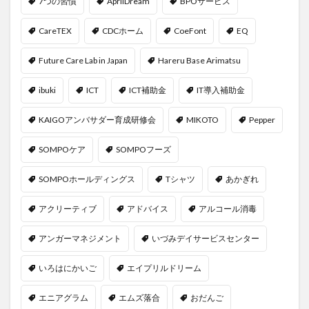
7つの習慣
AprilDream
BPOサービス
CareTEX
CDCホーム
CoeFont
EQ
Future Care Lab in Japan
Hareru Base Arimatsu
ibuki
ICT
ICT補助金
IT導入補助金
KAIGOアンバサダー育成研修会
MIKOTO
Pepper
SOMPOケア
SOMPOフーズ
SOMPOホールディングス
Tシャツ
あかぎれ
アクリーティブ
アドバイス
アルコール消毒
アンガーマネジメント
いづみデイサービスセンター
いろはにかいご
エイプリルドリーム
エニアグラム
エムズ落合
おだんご