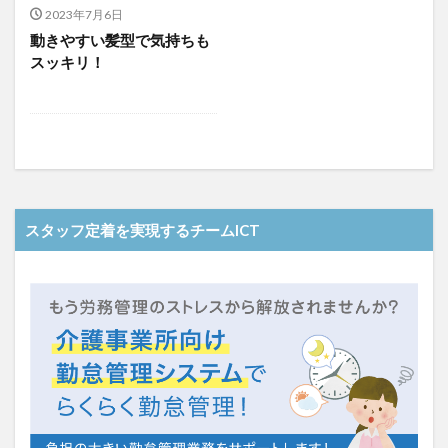
介護人材政策研究会
介護保険
介護保険請求
2023年7月6日
動きやすい髪型で気持ちも
介護手荒れ
介護施設
介護現場
介護福祉士
スッキリ！
介護福祉士国家試験
介護職員等ベースアップ等支援加算
介護記録
企業理念
回想法
住宅型有料老人ホーム
働き続けたい介護現場
優しさ
処遇改善加算
助成金
勤務形態一覧
勤務表
勤怠管理
千の風・河内
厚生労働省
吉田貴宏
名古屋市緑区
和光苑
和泉市
スタッフ定着を実現するチームICT
改善
新年度
介護ICT
言葉の力
組織力向上
経済産業省
結の樹 天白
老健
聖ヨゼフ寮
職場環境の変革
肌荒れ
自己肯定感
芳賀沙織
茨城県大子町
行動心理学
補助金
見守り
計測データ共有システム
組織作り
訪問介護
認定介護福祉士
認知症
豆知識
速乾