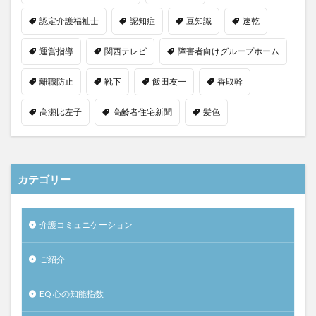
認定介護福祉士
認知症
豆知識
速乾
運営指導
関西テレビ
障害者向けグループホーム
離職防止
靴下
飯田友一
香取幹
高瀬比左子
高齢者住宅新聞
髪色
カテゴリー
介護コミュニケーション
ご紹介
EQ 心の知能指数