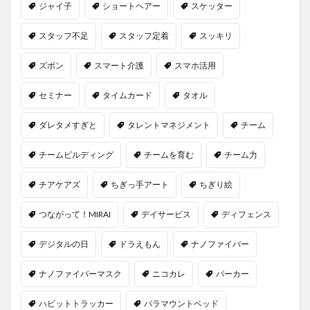
ジャイ子
ショートヘアー
スケッター
スタッフ不足
スタッフ定着
スッキリ
ズボン
スマート介護
スマホ活用
セミナー
タイムカード
タオル
ダレタメすぎと
タレントマネジメント
チーム
チームビルディング
チームを育む
チーム力
チアケアズ
ちぎっ手アート
ちぎり絵
つながって！MIRAI
デイサービス
ディフェンス
デジタルの日
ドラえもん
ナノファイバー
ナノファイバーマスク
ニコカレ
パーカー
ハビットトラッカー
パラマウントベッド