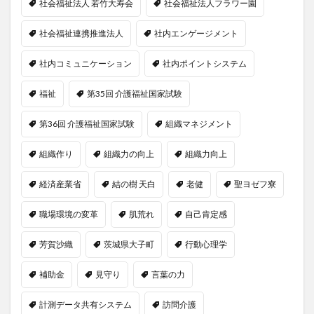
社会福祉法人 若竹大寿会
社会福祉法人フラワー園
社会福祉連携推進法人
社内エンゲージメント
社内コミュニケーション
社内ポイントシステム
福祉
第35回 介護福祉国家試験
第36回 介護福祉国家試験
組織マネジメント
組織作り
組織力の向上
組織力向上
経済産業省
結の樹 天白
老健
聖ヨゼフ寮
職場環境の変革
肌荒れ
自己肯定感
芳賀沙織
茨城県大子町
行動心理学
補助金
見守り
言葉の力
計測データ共有システム
訪問介護