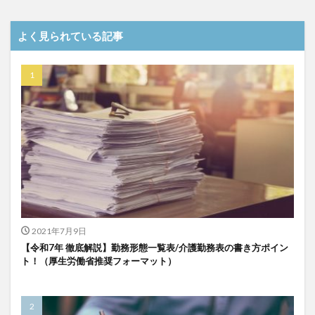
介護DX
AprilDream
ケアニン
カンテレ
カンテレハッズ
キャリアパス
キャンペーン
よく見られている記事
グッドデザイン賞
グランデージ和泉
クリスマス
グループウェア
クレーム
クローズアップ現代
ケアズ・コネクト
ケアデータコネクト
ケアデータコネクト ホーム
コーチング
オリブ園
コミュニケーション
コンピテンシー
サービス付き高齢者住宅
サービス責任者
サカナクション
サポート
サンクスカード
シーツ
シフト表
ジャイ子
ショートヘアー
スケッター
スタッフ不足
スタッフ定着
2021年7月9日
ガレリア
オフェンス
ズボン
Pepper
【令和7年 徹底解説】勤務形態一覧表/介護勤務表の書き方ポイン
ト！（厚生労働省推奨フォーマット）
BPOサービス
CareTEX
CDCホーム
CoeFont
EQ
Future Care Lab in Japan
Hareru Base Arimatsu
ibuki
ICT
ICT補助金
IT導入補助金