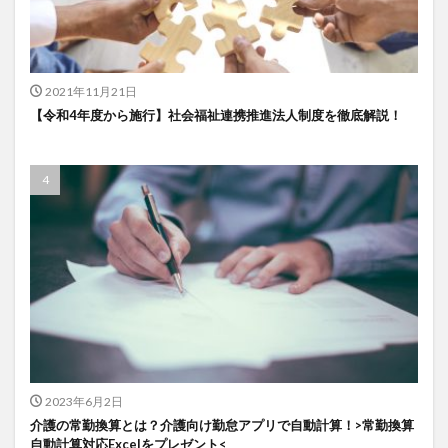
一般社団法人全国介護支援協会
上着
乾燥対策
予防
事業運営
人事考課
人事評価
人員配置基準
人材採用
プラナス株式会社
2021年11月21日
フォーユー
スマホ活用
ディフェンス
【令和4年度から施行】社会福祉連携推進法人制度を徹底解説！
セミナー
タイムカード
タオル
ダレタメすぎと
タレントマネジメント
チーム
チームビルディング
チームを育む
チーム力
チアケアズ
ちぎっ手アート
ちぎり絵
つながって！MIRAI
デイサービス
デジタルの日
ファクタリング
ドラえもん
ナノファイバー
ナノファイバーマスク
ニコカレ
パーカー
ハビットトラッカー
パラマウントベッド
ハレルベースアリマツ
パンツ
ハンドクリーム
2023年6月2日
ハンドソープ
ビジネスマインド
ビジネス哲学
介護の常勤換算とは？介護向け勤怠アプリで自動計算！>常勤換算
ひび
髪色
自動計算対応Excelをプレゼント<