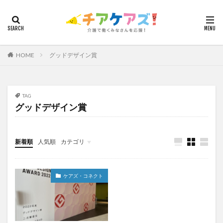
カテゴリー
HOME
グッドデザイン賞
タグ
7つの習慣
山下興一郎
執筆
堺市
夏
夜勤
大島直彰
大規模法人
天野尊明
TAG
グッドデザイン賞
安藤俊介
安藤優子
室内レク
導入事例
就労継続支援B型
展示会
山口一郎
在宅
常勤換算
心の知能指数
心理的安全性
新着順
人気順
カテゴリ
心理的安全性診断
志賀弘幸
恩蔵絢子
愛知県
今日から実践！組織改革！
介護ICT情報
お知らせ
ケアズ・コネクト
感情労働
感染症対策
戸田恵梨香
手洗い
ケアズ・コネクト
手荒れ
手順書
採用
在宅介護
国立大学法人東北大学
新卒
仲間づくり
介護ロボット
介護事業所
介護人材不足