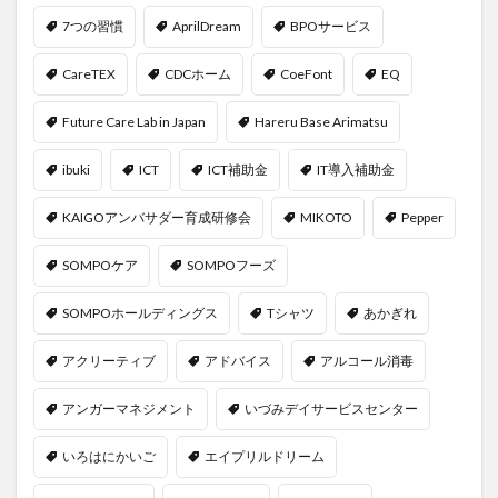
7つの習慣
AprilDream
BPOサービス
CareTEX
CDCホーム
CoeFont
EQ
Future Care Lab in Japan
Hareru Base Arimatsu
ibuki
ICT
ICT補助金
IT導入補助金
KAIGOアンバサダー育成研修会
MIKOTO
Pepper
SOMPOケア
SOMPOフーズ
SOMPOホールディングス
Tシャツ
あかぎれ
アクリーティブ
アドバイス
アルコール消毒
アンガーマネジメント
いづみデイサービスセンター
いろはにかいご
エイプリルドリーム