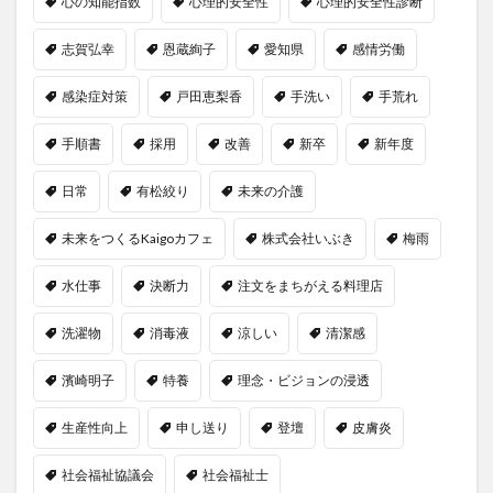
心の知能指数
心理的安全性
心理的安全性診断
志賀弘幸
恩蔵絢子
愛知県
感情労働
感染症対策
戸田恵梨香
手洗い
手荒れ
手順書
採用
改善
新卒
新年度
日常
有松絞り
未来の介護
未来をつくるKaigoカフェ
株式会社いぶき
梅雨
水仕事
決断力
注文をまちがえる料理店
洗濯物
消毒液
涼しい
清潔感
濱崎明子
特養
理念・ビジョンの浸透
生産性向上
申し送り
登壇
皮膚炎
社会福祉協議会
社会福祉士