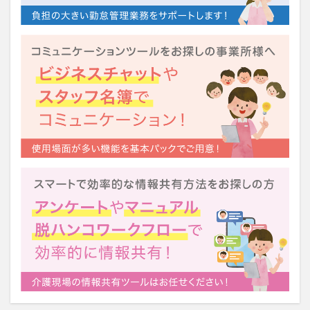
運営指導
関西テレビ
障害者向けグループホーム
離職防止
靴下
飯田友一
香取幹
高瀬比左子
高齢者住宅新聞
組織力の向上
組織マネジメント
日常
特養
有松絞り
未来の介護
未来をつくるKaigoカフェ
株式会社いぶき
梅雨
水仕事
決断力
注文をまちがえる料理店
洗濯物
消毒液
涼しい
清潔感
濱崎明子
理念・ビジョンの浸透
第36回 介護福祉国家試験
生産性向上
申し送り
登壇
皮膚炎
社会福祉協議会
社会福祉士
社会福祉法人 若竹大寿会
社会福祉法人フラワー園
社会福祉連携推進法人
社内エンゲージメント
社内コミュニケーション
社内ポイントシステム
福祉
第35回 介護福祉国家試験
介護テクノロジー