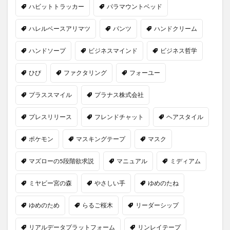
ハビットトラッカー
パラマウントベッド
ハレルベースアリマツ
パンツ
ハンドクリーム
ハンドソープ
ビジネスマインド
ビジネス哲学
ひび
ファクタリング
フォーユー
プラススマイル
プラナス株式会社
プレスリリース
フレンドチャット
ヘアスタイル
ポケモン
マスキングテープ
マスク
マズローの5段階欲求説
マニュアル
ミディアム
ミヤビー宮の森
やさしい手
ゆめのたね
ゆめのため
らるご桜木
リーダーシップ
リアルデータプラットフォーム
リンレイテープ