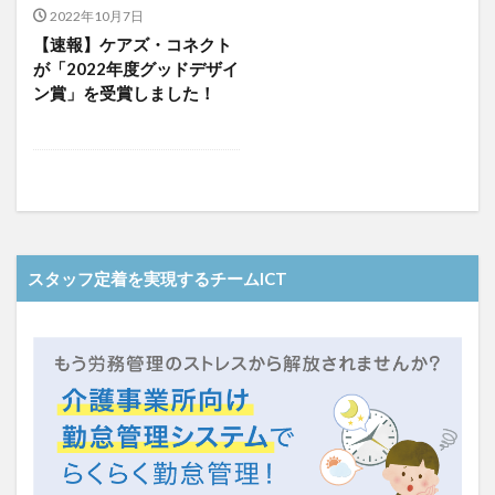
介護人材政策研究会
介護保険
介護保険請求
2022年10月7日
【速報】ケアズ・コネクト
介護手荒れ
介護施設
介護現場
介護福祉士
が「2022年度グッドデザイ
介護福祉士国家試験
介護職員等ベースアップ等支援加算
ン賞」を受賞しました！
介護記録
企業理念
回想法
住宅型有料老人ホーム
働き続けたい介護現場
優しさ
処遇改善加算
助成金
勤務形態一覧
勤務表
勤怠管理
千の風・河内
厚生労働省
吉田貴宏
名古屋市緑区
和光苑
和泉市
改善
新年度
介護ICT
言葉の力
スタッフ定着を実現するチームICT
組織力向上
経済産業省
結の樹 天白
老健
聖ヨゼフ寮
職場環境の変革
肌荒れ
自己肯定感
芳賀沙織
茨城県大子町
行動心理学
補助金
見守り
計測データ共有システム
組織作り
訪問介護
認定介護福祉士
認知症
豆知識
速乾