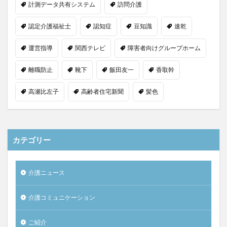
計測データ共有システム
訪問介護
認定介護福祉士
認知症
豆知識
速乾
運営指導
関西テレビ
障害者向けグループホーム
離職防止
靴下
飯田友一
香取幹
高瀬比左子
高齢者住宅新聞
髪色
カテゴリー
介護ニュース
介護コミュニケーション
ご紹介