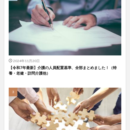
KAIGOアンバサダー育成研修会
MIKOTO
SOMPOケア
おとなりさん。
SOMPOフーズ
SOMPOホールディングス
Tシャツ
あかぎれ
アクリーティブ
アドバイス
アルコール消毒
アンガーマネジメント
いづみデイサービスセンター
いろはにかいご
エイプリルドリーム
エニアグラム
エムズ落合
おだんご
スッキリ
スマート介護
2024年11月20日
介護
らるご桜木
プレスリリース
【令和7年最新】介護の人員配置基準、全部まとめました！（特
養・老健・訪問介護他）
フレンドチャット
ヘアスタイル
ポケモン
マスキングテープ
マスク
マズローの5段階欲求説
マニュアル
ミディアム
ミヤビー宮の森
やさしい手
ゆめのたね
ゆめのため
リーダーシップ
プラススマイル
リアルデータプラットフォーム
リンレイテープ
レクリエーション
レセプト請求
ロングヘアー