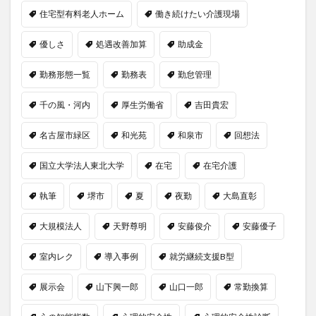
住宅型有料老人ホーム
働き続けたい介護現場
優しさ
処遇改善加算
助成金
勤務形態一覧
勤務表
勤怠管理
千の風・河内
厚生労働省
吉田貴宏
名古屋市緑区
和光苑
和泉市
回想法
国立大学法人東北大学
在宅
在宅介護
執筆
堺市
夏
夜勤
大島直彰
大規模法人
天野尊明
安藤俊介
安藤優子
室内レク
導入事例
就労継続支援B型
展示会
山下興一郎
山口一郎
常勤換算