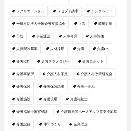
レクリエーション
レセプト請求
ロングヘアー
一般社団法人全国介護支援協会
上着
乾燥対策
予防
事業運営
人事考課
人事評価
人員配置基準
人材採用
介護
介護DX
介護ICT
介護テクノロジー
介護ロボット
介護事業所
介護人材不足
介護人材政策研究会
介護保険
介護保険請求
介護手荒れ
介護施設
介護現場
介護福祉士
介護福祉士国家試験
介護職員等ベースアップ等支援加算
介護記録
仲間づくり
企業理念