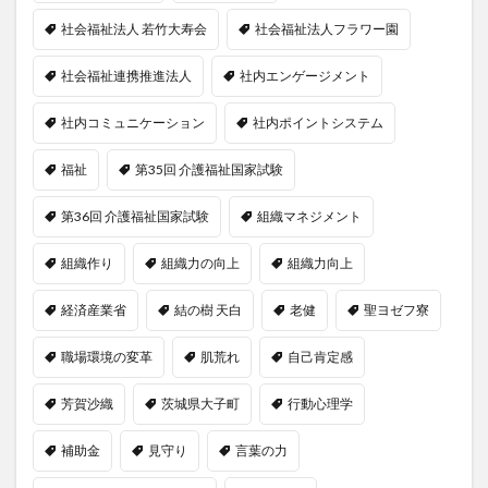
社会福祉法人 若竹大寿会
社会福祉法人フラワー園
社会福祉連携推進法人
社内エンゲージメント
社内コミュニケーション
社内ポイントシステム
福祉
第35回 介護福祉国家試験
第36回 介護福祉国家試験
組織マネジメント
組織作り
組織力の向上
組織力向上
経済産業省
結の樹 天白
老健
聖ヨゼフ寮
職場環境の変革
肌荒れ
自己肯定感
芳賀沙織
茨城県大子町
行動心理学
補助金
見守り
言葉の力