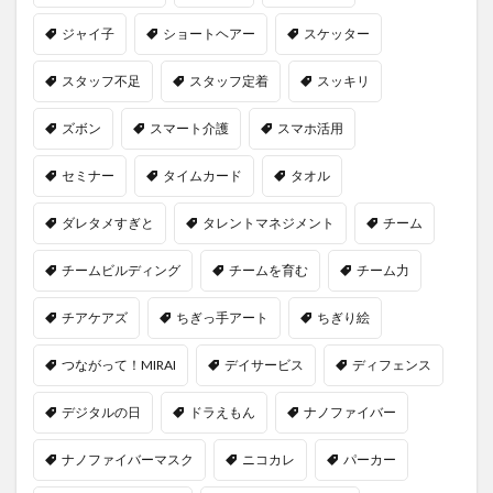
ジャイ子
ショートヘアー
スケッター
スタッフ不足
スタッフ定着
スッキリ
ズボン
スマート介護
スマホ活用
セミナー
タイムカード
タオル
ダレタメすぎと
タレントマネジメント
チーム
チームビルディング
チームを育む
チーム力
チアケアズ
ちぎっ手アート
ちぎり絵
つながって！MIRAI
デイサービス
ディフェンス
デジタルの日
ドラえもん
ナノファイバー
ナノファイバーマスク
ニコカレ
パーカー