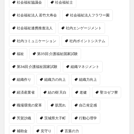
社会福祉協議会
社会福祉士
社会福祉法人 若竹大寿会
社会福祉法人フラワー園
社会福祉連携推進法人
社内エンゲージメント
社内コミュニケーション
社内ポイントシステム
福祉
第35回 介護福祉国家試験
第36回 介護福祉国家試験
組織マネジメント
組織作り
組織力の向上
組織力向上
経済産業省
結の樹 天白
老健
聖ヨゼフ寮
職場環境の変革
肌荒れ
自己肯定感
芳賀沙織
茨城県大子町
行動心理学
補助金
見守り
言葉の力