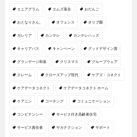
一般社団法人全国介護支援協会
上着
乾燥対策
エニアグラム
エムズ落合
おだんご
予防
事業運営
人事考課
人事評価
おとなりさん。
オフェンス
オリブ園
人員配置基準
人材採用
プラナス株式会社
フォーユー
スマホ活用
ディフェンス
ガレリア
カンテレ
カンテレハッズ
セミナー
タイムカード
タオル
キャリアパス
キャンペーン
グッドデザイン賞
ダレタメすぎと
タレントマネジメント
チーム
チームビルディング
チームを育む
チーム力
グランデージ和泉
クリスマス
グループウェア
チアケアズ
ちぎっ手アート
ちぎり絵
クレーム
クローズアップ現代
ケアズ・コネクト
つながって！MIRAI
デイサービス
デジタルの日
ファクタリング
ドラえもん
ナノファイバー
ケアデータコネクト
ケアデータコネクト ホーム
ナノファイバーマスク
ニコカレ
パーカー
ケアニン
コーチング
コミュニケーション
ハビットトラッカー
パラマウントベッド
コンピテンシー
サービス付き高齢者住宅
ハレルベースアリマツ
パンツ
ハンドクリーム
ハンドソープ
ビジネスマインド
ビジネス哲学
サービス責任者
サカナクション
サポート
ひび
髪色