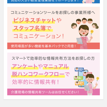
運営指導
関西テレビ
障害者向けグループホーム
離職防止
靴下
飯田友一
香取幹
高瀬比左子
高齢者住宅新聞
組織力の向上
組織マネジメント
日常
特養
有松絞り
未来の介護
未来をつくるKaigoカフェ
株式会社いぶき
梅雨
水仕事
決断力
注文をまちがえる料理店
洗濯物
消毒液
涼しい
清潔感
濱崎明子
理念・ビジョンの浸透
第36回 介護福祉国家試験
生産性向上
申し送り
登壇
皮膚炎
社会福祉協議会
社会福祉士
社会福祉法人 若竹大寿会
社会福祉法人フラワー園
社会福祉連携推進法人
社内エンゲージメント
社内コミュニケーション
社内ポイントシステム
福祉
第35回 介護福祉国家試験
介護テクノロジー