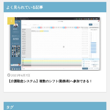
介護DX
AprilDream
ケアニン
カンテレ
よく見られている記事
カンテレハッズ
キャリアパス
キャンペーン
グッドデザイン賞
グランデージ和泉
クリスマス
グループウェア
クレーム
クローズアップ現代
ケアズ・コネクト
ケアデータコネクト
ケアデータコネクト ホーム
コーチング
オリブ園
コミュニケーション
コンピテンシー
サービス付き高齢者住宅
サービス責任者
サカナクション
サポート
サンクスカード
シーツ
シフト表
ジャイ子
ショートヘアー
2021年6月7日
スケッター
スタッフ不足
スタッフ定着
【介護勤怠システム】複数のシフト(勤務表)へ参加できる！
ガレリア
オフェンス
ズボン
Pepper
BPOサービス
CareTEX
CDCホーム
CoeFont
EQ
Future Care Lab in Japan
Hareru Base Arimatsu
ibuki
ICT
ICT補助金
IT導入補助金
タグ