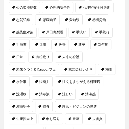
心の知能指数
心理的安全性
心理的安全性診断
志賀弘幸
恩蔵絢子
愛知県
感情労働
感染症対策
戸田恵梨香
手洗い
手荒れ
手順書
採用
改善
新卒
新年度
日常
有松絞り
未来の介護
未来をつくるKaigoカフェ
株式会社いぶき
梅雨
水仕事
決断力
注文をまちがえる料理店
洗濯物
消毒液
涼しい
清潔感
濱崎明子
特養
理念・ビジョンの浸透
生産性向上
申し送り
登壇
皮膚炎