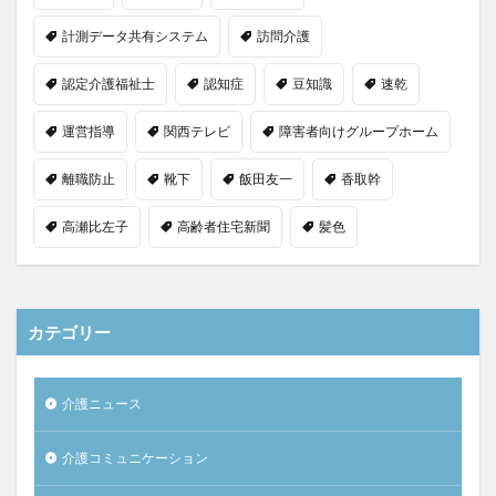
計測データ共有システム
訪問介護
認定介護福祉士
認知症
豆知識
速乾
運営指導
関西テレビ
障害者向けグループホーム
離職防止
靴下
飯田友一
香取幹
高瀬比左子
高齢者住宅新聞
髪色
カテゴリー
介護ニュース
介護コミュニケーション