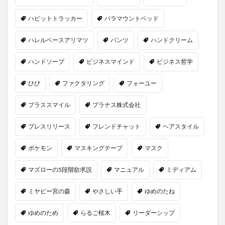
ハビットトラッカー
パラマウントベッド
ハレルベースアリマツ
パンツ
ハンドクリーム
ハンドソープ
ビジネスマインド
ビジネス哲学
ひび
ファクタリング
フォーユー
プラススマイル
プラナス株式会社
プレスリリース
フレンドチャット
ヘアスタイル
ポケモン
マスキングテープ
マスク
マズローの5段階欲求説
マニュアル
ミディアム
ミヤビー宮の森
やさしい手
ゆめのたね
ゆめのため
らるご桜木
リーダーシップ