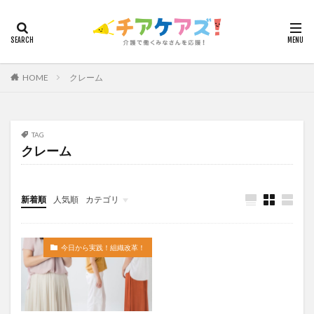
カテゴリー
HOME
クレーム
タグ
7つの習慣
山下興一郎
執筆
堺市
夏
夜勤
大島直彰
大規模法人
天野尊明
TAG
クレーム
安藤俊介
安藤優子
室内レク
導入事例
就労継続支援B型
展示会
山口一郎
在宅
常勤換算
心の知能指数
心理的安全性
新着順
人気順
カテゴリ
心理的安全性診断
志賀弘幸
恩蔵絢子
愛知県
今日から実践！組織改革！
介護ICT情報
お知らせ
ケアズ・コネクト
感情労働
感染症対策
戸田恵梨香
手洗い
今日から実践！組織改革！
手荒れ
手順書
採用
在宅介護
国立大学法人東北大学
新卒
仲間づくり
介護ロボット
介護事業所
介護人材不足