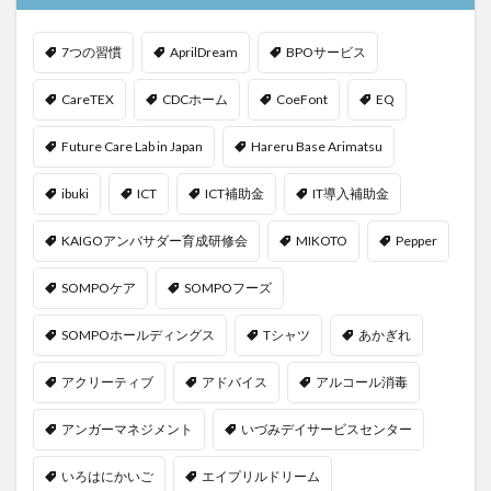
KAIGOアンバサダー育成研修会
MIKOTO
SOMPOケア
おとなりさん。
SOMPOフーズ
7つの習慣
AprilDream
BPOサービス
SOMPOホールディングス
Tシャツ
あかぎれ
CareTEX
CDCホーム
CoeFont
EQ
アクリーティブ
アドバイス
アルコール消毒
Future Care Lab in Japan
Hareru Base Arimatsu
アンガーマネジメント
いづみデイサービスセンター
いろはにかいご
エイプリルドリーム
エニアグラム
ibuki
ICT
ICT補助金
IT導入補助金
エムズ落合
おだんご
スッキリ
スマート介護
KAIGOアンバサダー育成研修会
MIKOTO
Pepper
介護
らるご桜木
プレスリリース
フレンドチャット
ヘアスタイル
ポケモン
SOMPOケア
SOMPOフーズ
マスキングテープ
マスク
マズローの5段階欲求説
SOMPOホールディングス
Tシャツ
あかぎれ
マニュアル
ミディアム
ミヤビー宮の森
やさしい手
ゆめのたね
ゆめのため
アクリーティブ
アドバイス
アルコール消毒
リーダーシップ
プラススマイル
アンガーマネジメント
いづみデイサービスセンター
リアルデータプラットフォーム
リンレイテープ
レクリエーション
レセプト請求
ロングヘアー
いろはにかいご
エイプリルドリーム