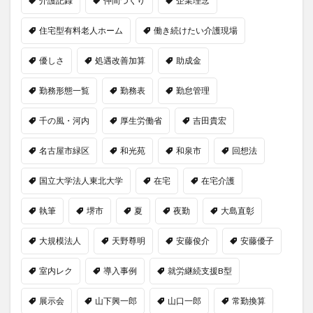
介護記録
仲間づくり
企業理念
住宅型有料老人ホーム
働き続けたい介護現場
優しさ
処遇改善加算
助成金
勤務形態一覧
勤務表
勤怠管理
千の風・河内
厚生労働省
吉田貴宏
名古屋市緑区
和光苑
和泉市
回想法
国立大学法人東北大学
在宅
在宅介護
執筆
堺市
夏
夜勤
大島直彰
大規模法人
天野尊明
安藤俊介
安藤優子
室内レク
導入事例
就労継続支援B型
展示会
山下興一郎
山口一郎
常勤換算