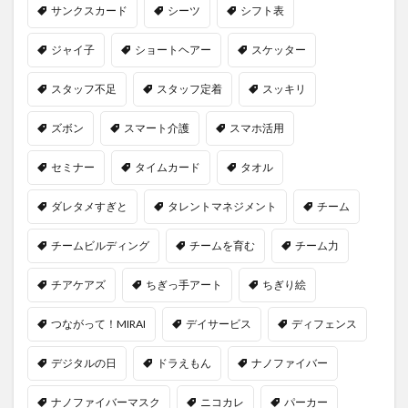
サンクスカード
シーツ
シフト表
検索
ジャイ子
ショートヘアー
スケッター
スタッフ不足
スタッフ定着
スッキリ
ズボン
スマート介護
スマホ活用
セミナー
タイムカード
タオル
ダレタメすぎと
タレントマネジメント
チーム
チームビルディング
チームを育む
チーム力
チアケアズ
ちぎっ手アート
ちぎり絵
つながって！MIRAI
デイサービス
ディフェンス
デジタルの日
ドラえもん
ナノファイバー
ナノファイバーマスク
ニコカレ
パーカー