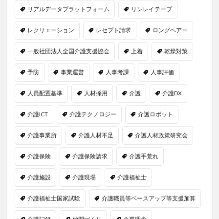
リアルデータプラットフォーム
リンレイテープ
レクリエーション
レセプト請求
ロングヘアー
一般社団法人全国介護支援協会
上着
乾燥対策
予防
事業運営
人事考課
人事評価
人員配置基準
人材採用
介護
介護DX
介護ICT
介護テクノロジー
介護ロボット
介護事業所
介護人材不足
介護人材政策研究会
介護保険
介護保険請求
介護手荒れ
介護施設
介護現場
介護福祉士
介護福祉士国家試験
介護職員等ベースアップ等支援加算