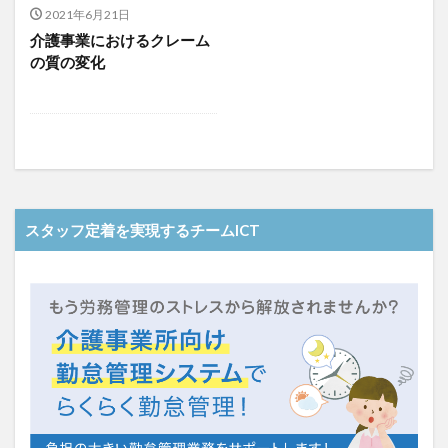
介護人材政策研究会
介護保険
介護保険請求
2021年6月21日
介護事業におけるクレーム
介護手荒れ
介護施設
介護現場
介護福祉士
の質の変化
介護福祉士国家試験
介護職員等ベースアップ等支援加算
介護記録
企業理念
回想法
住宅型有料老人ホーム
働き続けたい介護現場
優しさ
処遇改善加算
助成金
勤務形態一覧
勤務表
勤怠管理
千の風・河内
厚生労働省
吉田貴宏
名古屋市緑区
和光苑
和泉市
スタッフ定着を実現するチームICT
改善
新年度
介護ICT
言葉の力
組織力向上
経済産業省
結の樹 天白
老健
聖ヨゼフ寮
職場環境の変革
肌荒れ
自己肯定感
芳賀沙織
茨城県大子町
行動心理学
補助金
見守り
計測データ共有システム
組織作り
訪問介護
認定介護福祉士
認知症
豆知識
速乾