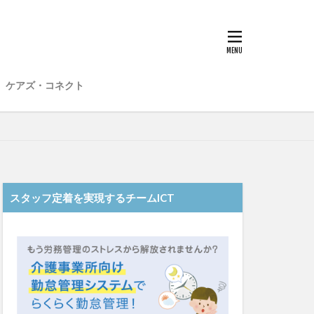
子
愛知県
在宅介護
材不足
場
介護福祉士
ケアズ・コネクト
想法
勤務形態一覧
和光苑
和泉市
老健
行動心理学
スタッフ定着を実現するチームICT
士
認知症
靴下
ント
日常
雨
水仕事
明子
皮膚炎