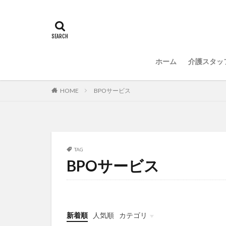
常勤換算
心
感情労働
感
国立大学法人東北
介護人材政策研究
ホーム
介護スタッ
介護福祉士国家試
住宅型有料老人ホ
HOME
BPOサービス
勤務表
勤怠
改善
新年度
聖ヨゼフ寮
補助金
見守
TAG
BPOサービス
豆知識
速乾
飯田友一
香
特養
有松絞
決断力
注文
新着順
人気順
カテゴリ
理念・ビジョンの