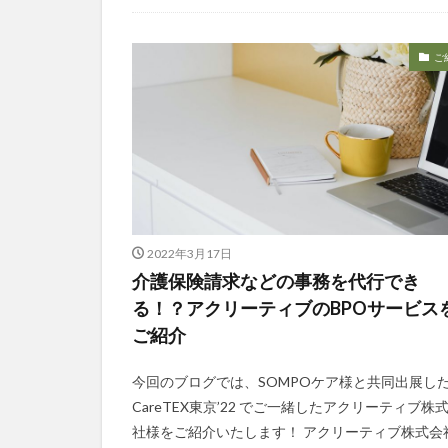
今日から実践！組織改革！
介護ICT情報
お知らせ
ケアズ・コネクト
社会福祉協議会
社会福祉連携推進
ご
第35回 介護福祉
カンテレハッズ
グループウェア
ケアデータコネク
サービス付き高齢
シフト表
ジ
2022年3月17日
オフェンス
介護保険請求などの事務を代行でき
Future Care Lab in
る！？アクリーティブのBPOサービス
KAIGOアンバサ
ご紹介
SOMPOホールデ
アンガーマネジメ
今回のブログでは、SOMPOケア様と共同出展し
CareTEX東京’22 でご一緒したアクリーティブ株
エニアグラム
社様をご紹介いたします！ アクリーティブ株式会
プレスリリース