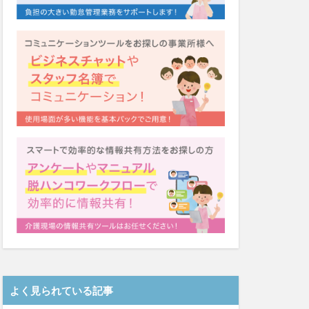
システム
福祉
カンテレ
泉
クリスマス
ネクト
テンシー
ード
シーツ
着
ガレリア
Font
EQ
導入補助金
Oフーズ
アルコール消毒
ーム
るご桜木
よく見られている記事
マスク