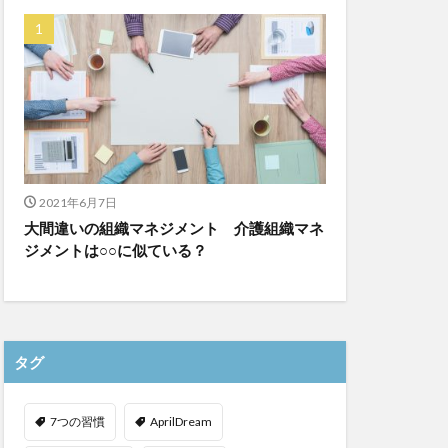
ゆめのたね
ンレイテープ
上着
乾燥対策
株式会社
ダレタメすぎと
チアケアズ
ファクタリング
2021年6月7日
大間違いの組織マネジメント 介護組織マネ
ビットトラッカー
ジメントは○○に似ている？
プ
タグ
7つの習慣
AprilDream