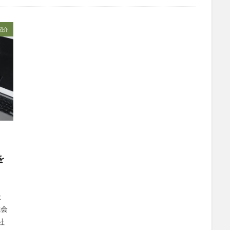
社会福祉士
社会福祉法人 若竹大寿会
社会福祉法人フラワー園
法人
社内エンゲージメント
社内コミュニケーション
社内ポイント
紹介
国家試験
介護テクノロジー
介護DX
AprilDream
ケアニン
キャリアパス
キャンペーン
グッドデザイン賞
グランデージ和
クレーム
クローズアップ現代
ケアズ・コネクト
ケアデータコ
ト ホーム
コーチング
オリブ園
コミュニケーション
コンピ
者住宅
サービス責任者
サカナクション
サポート
サンクスカ
ャイ子
ショートヘアー
スケッター
スタッフ不足
スタッフ定
ズボン
Pepper
BPOサービス
CareTEX
CDCホーム
Coe
 Japan
Hareru Base Arimatsu
ibuki
ICT
ICT補助金
IT
を
ダー育成研修会
MIKOTO
SOMPOケア
おとなりさん。
SOMP
ィングス
Tシャツ
あかぎれ
アクリーティブ
アドバイス
ント
いづみデイサービスセンター
いろはにかいご
エイプリルドリ
た
式会
エムズ落合
おだんご
スッキリ
スマート介護
介護
ら
社
フレンドチャット
ヘアスタイル
ポケモン
マスキングテープ