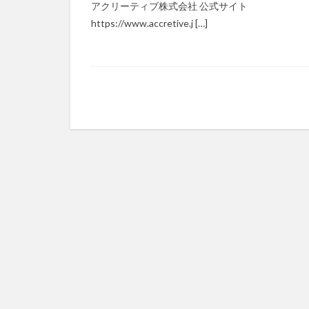
アクリーティブ株式会社 公式サイト
マズローの5段階
https://www.accretive.j […]
ゆめのため
レクリエーション
予防
事業運
フォーユー
タレントマネジメ
ちぎっ手アート
ドラえもん
パラマウントベッ
ビジネスマインド