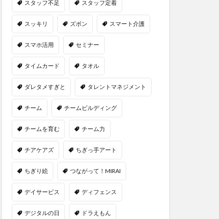
スタッフ不足
スタッフ定着
スッキリ
ズボン
スマート介護
スマホ活用
セミナー
タイムカード
タオル
ダレタメすぎと
タレントマネジメント
チーム
チームビルディング
チームを育む
チーム力
チアケアズ
ちぎっ手アート
ちぎり絵
つながって！MIRAI
デイサービス
ディフェンス
デジタルの日
ドラえもん