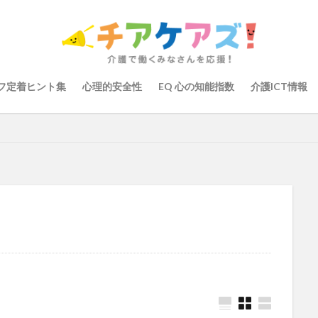
の知能指数
心理的安全性
心理的安全性診断
志賀弘幸
恩蔵絢
染症対策
戸田恵梨香
手洗い
手荒れ
手順書
採用
大学
新卒
仲間づくり
介護ロボット
介護事業所
介護人
会
介護保険
介護保険請求
介護手荒れ
介護施設
介護現
フ定着ヒント集
心理的安全性
EQ 心の知能指数
介護ICT情報
験
介護職員等ベースアップ等支援加算
介護記録
企業理念
回
ーム
働き続けたい介護現場
優しさ
処遇改善加算
助成金
管理
千の風・河内
厚生労働省
吉田貴宏
名古屋市緑区
介護ICT
言葉の力
組織力向上
経済産業省
結の樹 天白
職場環境の変革
肌荒れ
自己肯定感
芳賀沙織
茨城県大子町
り
計測データ共有システム
組織作り
訪問介護
認定介護福祉
運営指導
関西テレビ
障害者向けグループホーム
離職防止
取幹
高瀬比左子
高齢者住宅新聞
組織力の向上
組織マネジメ
り
未来の介護
未来をつくるKaigoカフェ
株式会社いぶき
梅
をまちがえる料理店
洗濯物
消毒液
涼しい
清潔感
濱崎
浸透
第36回 介護福祉国家試験
生産性向上
申し送り
登壇