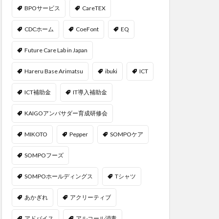
BPOサービス
CareTEX
CDCホーム
CoeFont
EQ
Future Care Lab in Japan
Hareru Base Arimatsu
ibuki
ICT
ICT補助金
IT導入補助金
KAIGOアンバサダー育成研修会
MIKOTO
Pepper
SOMPOケア
SOMPOフーズ
SOMPOホールディングス
Tシャツ
あかぎれ
アクリーティブ
アドバイス
アルコール消毒