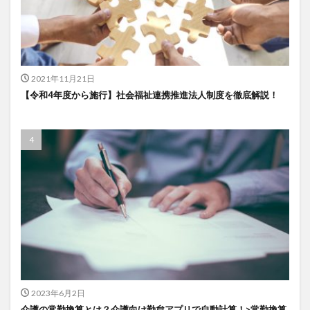
一般社団法人全国介護支援協会
上着
乾燥対策
予防
事業運営
人事考課
人事評価
人員配置基準
人材採用
プラナス株式会社
フォーユー
スマホ活用
ディフェンス
2021年11月21日
【令和4年度から施行】社会福祉連携推進法人制度を徹底解説！
セミナー
タイムカード
タオル
ダレタメすぎと
タレントマネジメント
チーム
チームビルディング
チームを育む
チーム力
チアケアズ
ちぎっ手アート
ちぎり絵
つながって！MIRAI
デイサービス
デジタルの日
ファクタリング
ドラえもん
ナノファイバー
ナノファイバーマスク
ニコカレ
パーカー
ハビットトラッカー
パラマウントベッド
ハレルベースアリマツ
パンツ
ハンドクリーム
ハンドソープ
ビジネスマインド
ビジネス哲学
2023年6月2日
ひび
髪色
介護の常勤換算とは？介護向け勤怠アプリで自動計算！>常勤換算