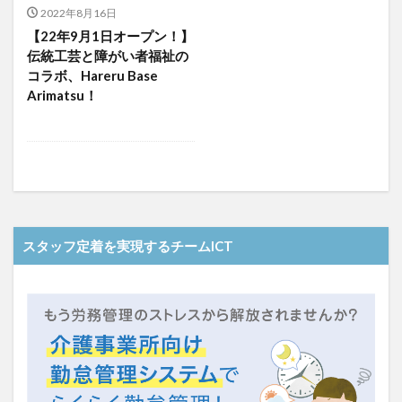
介護人材政策研究会
介護保険
介護保険請求
2022年8月16日
【22年9月1日オープン！】
介護手荒れ
介護施設
介護現場
介護福祉士
伝統工芸と障がい者福祉の
介護福祉士国家試験
介護職員等ベースアップ等支援加算
コラボ、Hareru Base
介護記録
企業理念
回想法
Arimatsu！
住宅型有料老人ホーム
働き続けたい介護現場
優しさ
処遇改善加算
助成金
勤務形態一覧
勤務表
勤怠管理
千の風・河内
厚生労働省
吉田貴宏
名古屋市緑区
和光苑
和泉市
改善
新年度
介護ICT
言葉の力
スタッフ定着を実現するチームICT
組織力向上
経済産業省
結の樹 天白
老健
聖ヨゼフ寮
職場環境の変革
肌荒れ
自己肯定感
芳賀沙織
茨城県大子町
行動心理学
補助金
見守り
計測データ共有システム
組織作り
訪問介護
認定介護福祉士
認知症
豆知識
速乾