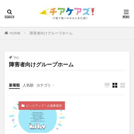
カテゴリー
HOME
障害者向けグループホーム
タグ
7つの習慣
山下興一郎
執筆
堺市
夏
夜勤
大島直彰
大規模法人
天野尊明
TAG
障害者向けグループホーム
安藤俊介
安藤優子
室内レク
導入事例
就労継続支援B型
展示会
山口一郎
在宅
常勤換算
心の知能指数
心理的安全性
新着順
人気順
カテゴリ
心理的安全性診断
志賀弘幸
恩蔵絢子
愛知県
今日から実践！組織改革！
介護ICT情報
お知らせ
ケアズ・コネクト
感情労働
感染症対策
戸田恵梨香
手洗い
ピックアップ！介護事業所
手荒れ
手順書
採用
在宅介護
国立大学法人東北大学
新卒
仲間づくり
介護ロボット
介護事業所
介護人材不足