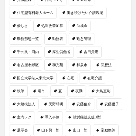
住宅型有料老人ホーム
働き続けたい介護現場
優しさ
処遇改善加算
助成金
勤務形態一覧
勤務表
勤怠管理
千の風・河内
厚生労働省
吉田貴宏
名古屋市緑区
和光苑
和泉市
回想法
国立大学法人東北大学
在宅
在宅介護
執筆
堺市
夏
夜勤
大島直彰
大規模法人
天野尊明
安藤俊介
安藤優子
室内レク
導入事例
就労継続支援B型
展示会
山下興一郎
山口一郎
常勤換算