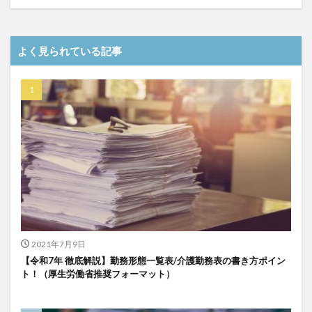
介護DX
AprilDream
ケアニン
カンテレ
カンテレハッズ
キャリアパス
キャンペーン
よく見られている記事
グッドデザイン賞
グランデージ和泉
クリスマス
グループウェア
クレーム
クローズアップ現代
ケアズ・コネクト
ケアデータコネクト
ケアデータコネクト ホーム
コーチング
オリブ園
コミュニケーション
コンピテンシー
サービス付き高齢者住宅
サービス責任者
サカナクション
サポート
サンクスカード
シーツ
シフト表
ジャイ子
ショートヘアー
スケッター
スタッフ不足
スタッフ定着
ガレリア
オフェンス
ズボン
Pepper
2021年7月9日
BPOサービス
CareTEX
CDCホーム
CoeFont
【令和7年 徹底解説】勤務形態一覧表/介護勤務表の書き方ポイン
ト！（厚生労働省推奨フォーマット）
EQ
Future Care Lab in Japan
Hareru Base Arimatsu
ibuki
ICT
ICT補助金
IT導入補助金