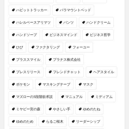
ハビットトラッカー
パラマウントベッド
ハレルベースアリマツ
パンツ
ハンドクリーム
ハンドソープ
ビジネスマインド
ビジネス哲学
ひび
ファクタリング
フォーユー
プラススマイル
プラナス株式会社
プレスリリース
フレンドチャット
ヘアスタイル
ポケモン
マスキングテープ
マスク
マズローの5段階欲求説
マニュアル
ミディアム
ミヤビー宮の森
やさしい手
ゆめのたね
ゆめのため
らるご桜木
リーダーシップ