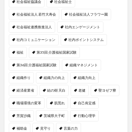
社会福祉協議会
社会福祉士
社会福祉法人 若竹大寿会
社会福祉法人フラワー園
社会福祉連携推進法人
社内エンゲージメント
社内コミュニケーション
社内ポイントシステム
福祉
第35回 介護福祉国家試験
第36回 介護福祉国家試験
組織マネジメント
組織作り
組織力の向上
組織力向上
経済産業省
結の樹 天白
老健
聖ヨゼフ寮
職場環境の変革
肌荒れ
自己肯定感
芳賀沙織
茨城県大子町
行動心理学
補助金
見守り
言葉の力