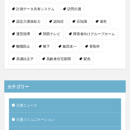
計測データ共有システム
訪問介護
認定介護福祉士
認知症
豆知識
速乾
運営指導
関西テレビ
障害者向けグループホーム
離職防止
靴下
飯田友一
香取幹
高瀬比左子
高齢者住宅新聞
髪色
カテゴリー
介護ニュース
介護コミュニケーション