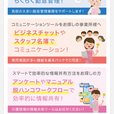
運営指導
関西テレビ
障害者向けグループホーム
離職防止
靴下
飯田友一
香取幹
高瀬比左子
高齢者住宅新聞
組織力の向上
組織マネジメント
日常
特養
有松絞り
未来の介護
未来をつくるKaigoカフェ
株式会社いぶき
梅雨
水仕事
決断力
注文をまちがえる料理店
洗濯物
消毒液
涼しい
清潔感
濱崎明子
理念・ビジョンの浸透
第36回 介護福祉国家試験
生産性向上
申し送り
登壇
皮膚炎
社会福祉協議会
社会福祉士
社会福祉法人 若竹大寿会
社会福祉法人フラワー園
社会福祉連携推進法人
社内エンゲージメント
社内コミュニケーション
社内ポイントシステム
福祉
第35回 介護福祉国家試験
介護テクノロジー