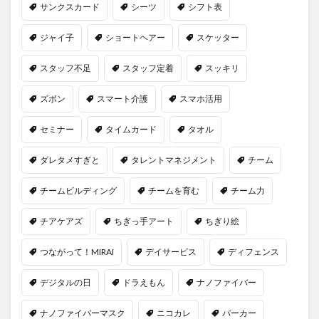
サンクスカード
シーツ
シフト表
ジャイ子
ショートヘアー
スケッター
スタッフ不足
スタッフ定着
スッキリ
ズボン
スマート介護
スマホ活用
セミナー
タイムカード
タオル
ダレタメすぎと
タレントマネジメント
チーム
チームビルディング
チームを育む
チーム力
チアケアズ
ちぎっ手アート
ちぎり絵
つながって！MIRAI
デイサービス
ディフェンス
デジタルの日
ドラえもん
ナノファイバー
ナノファイバーマスク
ニコカレ
パーカー