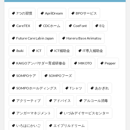
7つの習慣
AprilDream
BPOサービス
CareTEX
CDCホーム
CoeFont
EQ
Future Care Lab in Japan
Hareru Base Arimatsu
ibuki
ICT
ICT補助金
IT導入補助金
KAIGOアンバサダー育成研修会
MIKOTO
Pepper
SOMPOケア
SOMPOフーズ
SOMPOホールディングス
Tシャツ
あかぎれ
アクリーティブ
アドバイス
アルコール消毒
アンガーマネジメント
いづみデイサービスセンター
いろはにかいご
エイプリルドリーム