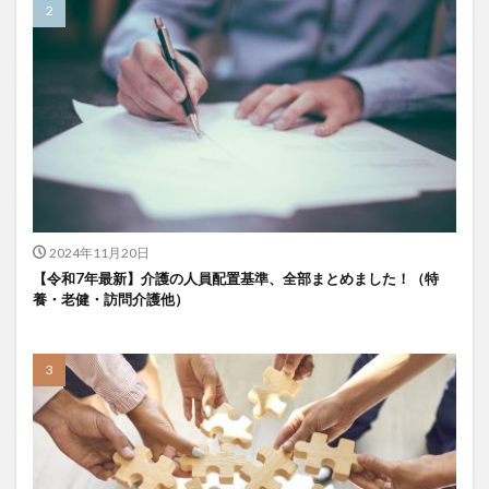
KAIGOアンバサダー育成研修会
MIKOTO
SOMPOケア
おとなりさん。
SOMPOフーズ
SOMPOホールディングス
Tシャツ
あかぎれ
アクリーティブ
アドバイス
アルコール消毒
アンガーマネジメント
いづみデイサービスセンター
いろはにかいご
エイプリルドリーム
エニアグラム
エムズ落合
おだんご
スッキリ
スマート介護
介護
らるご桜木
プレスリリース
2024年11月20日
フレンドチャット
ヘアスタイル
ポケモン
【令和7年最新】介護の人員配置基準、全部まとめました！（特
養・老健・訪問介護他）
マスキングテープ
マスク
マズローの5段階欲求説
マニュアル
ミディアム
ミヤビー宮の森
やさしい手
ゆめのたね
ゆめのため
リーダーシップ
プラススマイル
リアルデータプラットフォーム
リンレイテープ
レクリエーション
レセプト請求
ロングヘアー