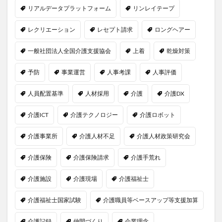
リアルデータプラットフォーム
リンレイテープ
レクリエーション
レセプト請求
ロングヘアー
一般社団法人全国介護支援協会
上着
乾燥対策
予防
事業運営
人事考課
人事評価
人員配置基準
人材採用
介護
介護DX
介護ICT
介護テクノロジー
介護ロボット
介護事業所
介護人材不足
介護人材政策研究会
介護保険
介護保険請求
介護手荒れ
介護施設
介護現場
介護福祉士
介護福祉士国家試験
介護職員等ベースアップ等支援加算
介護記録
仲間づくり
企業理念