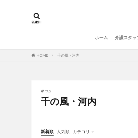
常勤換算
心
感情労働
感
国立大学法人東北
介護人材政策研究
ホーム
介護スタッ
介護福祉士国家試
住宅型有料老人ホ
HOME
千の風・河内
勤務表
勤怠
改善
新年度
聖ヨゼフ寮
補助金
見守
TAG
千の風・河内
豆知識
速乾
飯田友一
香
特養
有松絞
決断力
注文
新着順
人気順
カテゴリ
理念・ビジョンの