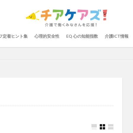
の知能指数
心理的安全性
心理的安全性診断
志賀弘幸
恩蔵絢
染症対策
戸田恵梨香
手洗い
手荒れ
手順書
採用
大学
新卒
仲間づくり
介護ロボット
介護事業所
介護人
会
介護保険
介護保険請求
介護手荒れ
介護施設
介護現
フ定着ヒント集
心理的安全性
EQ 心の知能指数
介護ICT情報
験
介護職員等ベースアップ等支援加算
介護記録
企業理念
回
ーム
働き続けたい介護現場
優しさ
処遇改善加算
助成金
管理
千の風・河内
厚生労働省
吉田貴宏
名古屋市緑区
介護ICT
言葉の力
組織力向上
経済産業省
結の樹 天白
職場環境の変革
肌荒れ
自己肯定感
芳賀沙織
茨城県大子町
り
計測データ共有システム
組織作り
訪問介護
認定介護福祉
運営指導
関西テレビ
障害者向けグループホーム
離職防止
取幹
高瀬比左子
高齢者住宅新聞
組織力の向上
組織マネジメ
り
未来の介護
未来をつくるKaigoカフェ
株式会社いぶき
梅
をまちがえる料理店
洗濯物
消毒液
涼しい
清潔感
濱崎
浸透
第36回 介護福祉国家試験
生産性向上
申し送り
登壇