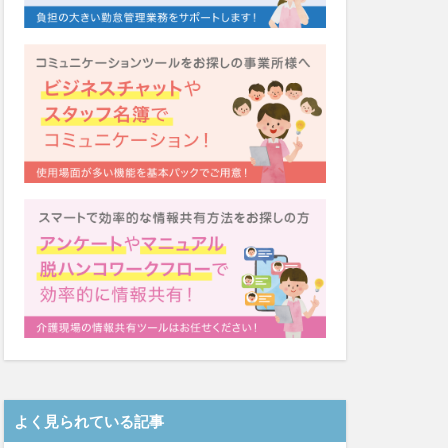
システム
福祉
カンテレ
泉
クリスマス
ネクト
テンシー
ード
シーツ
着
ガレリア
Font
EQ
導入補助金
Oフーズ
アルコール消毒
ーム
るご桜木
よく見られている記事
マスク