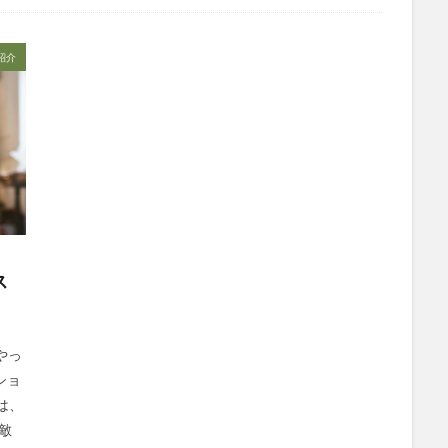
社会福祉士
社会福祉法人 若竹大寿会
社会福祉法人フラワー園
法人
社内エンゲージメント
社内コミュニケーション
社内ポイント
紹介
国家試験
介護テクノロジー
介護DX
AprilDream
ケアニン
キャリアパス
キャンペーン
グッドデザイン賞
グランデージ和
クレーム
クローズアップ現代
ケアズ・コネクト
ケアデータコ
ト ホーム
コーチング
オリブ園
コミュニケーション
コンピ
者住宅
サービス責任者
サカナクション
サポート
サンクスカ
ャイ子
ショートヘアー
スケッター
スタッフ不足
スタッフ定
ズボン
Pepper
BPOサービス
CareTEX
CDCホーム
Coe
ス
 Japan
Hareru Base Arimatsu
ibuki
ICT
ICT補助金
IT
ダー育成研修会
MIKOTO
SOMPOケア
おとなりさん。
SOMP
ィングス
Tシャツ
あかぎれ
アクリーティブ
アドバイス
やっ
ショ
ント
いづみデイサービスセンター
いろはにかいご
エイプリルドリ
は、
エムズ落合
おだんご
スッキリ
スマート介護
介護
ら
敵
フレンドチャット
ヘアスタイル
ポケモン
マスキングテープ