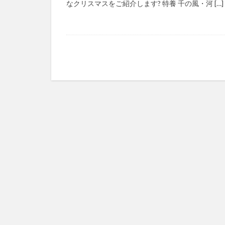
なクリスマスをご紹介します? 特養 千の風・河 […]
マズローの5段階
ゆめのため
レクリエーション
予防
事業運
フォーユー
タレントマネジメ
ちぎっ手アート
ドラえもん
パラマウントベッ
ビジネスマインド