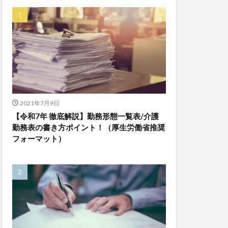
ゆめのたね
ンレイテープ
上着
乾燥対策
株式会社
ダレタメすぎと
チアケアズ
ファクタリング
2021年7月9日
【令和7年 徹底解説】勤務形態一覧表/介護
ビットトラッカー
勤務表の書き方ポイント！（厚生労働省推奨
プ
フォーマット）