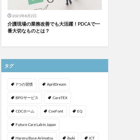
2021年8月2日
介護現場の業務改善でも大活躍！PDCAで一
番大切なものとは？
タグ
7つの習慣
AprilDream
BPOサービス
CareTEX
CDCホーム
CoeFont
EQ
Future Care Lab in Japan
Hareru Base Arimatsu
ibuki
ICT