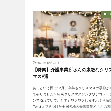
今日から実践！組織改革！
介護ICT情報
お知らせ
ケアズ・コネクト
社会福祉協議会
社会福祉連携推進
ご
第35回 介護福祉
カンテレハッズ
グループウェア
ケアデータコネク
サービス付き高齢
シフト表
ジ
2022年12月23日
オフェンス
【特集】介護事業所さんの素敵なクリ
Future Care Lab in
マス9選
KAIGOアンバサ
SOMPOホールデ
あっという間に12月、今年もクリスマスの季節が
て参りました✨ 街もクリスマスソングやデコレー
アンガーマネジメ
ンで溢れていて、とてもワクワクしますね！ 今回
エニアグラム
Twitterで見つけた全国各地の介護事業所さんの素
プレスリリース