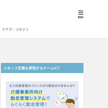
子
愛知県
在宅介護
材不足
場
介護福祉士
ケアズ・コネクト
想法
勤務形態一覧
和光苑
和泉市
老健
行動心理学
スタッフ定着を実現するチームICT
士
認知症
靴下
ント
日常
雨
水仕事
明子
皮膚炎