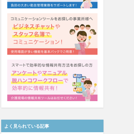
システム
福祉
カンテレ
泉
クリスマス
ネクト
テンシー
ード
シーツ
着
ガレリア
Font
EQ
導入補助金
Oフーズ
アルコール消毒
ーム
るご桜木
よく見られている記事
マスク