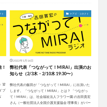
社会福祉士
社会福祉法人 若竹大寿会
社会福祉法人フラワー園
法人
社内エンゲージメント
社内コミュニケーション
社内ポイント
クト
ケアズ・コネクト
国家試験
介護テクノロジー
介護DX
AprilDream
ケアニン
キャリアパス
キャンペーン
グッドデザイン賞
グランデージ和
クレーム
クローズアップ現代
ケアズ・コネクト
ケアデータコ
ト ホーム
コーチング
オリブ園
コミュニケーション
コンピ
者住宅
サービス責任者
サカナクション
サポート
サンクスカ
ャイ子
ショートヘアー
スケッター
スタッフ不足
スタッフ定
2022年1月16日
ズボン
Pepper
BPOサービス
CareTEX
CDCホーム
Coe
信！
弊社代表「つながって！MIRAI」出演のお
 Japan
Hareru Base Arimatsu
ibuki
ICT
ICT補助金
IT
知らせ（2/3木・2/10木 19:30〜）
ダー育成研修会
MIKOTO
SOMPOケア
おとなりさん。
SOMP
！
ィングス
Tシャツ
あかぎれ
アクリーティブ
アドバイス
〜）皆
弊社代表の飯田が「つながって！MIRAI」に出演いた
イブ
します。 「つながって！MIRAI」とは？ 「つながっ
ント
いづみデイサービスセンター
いろはにかいご
エイプリルドリ
な
て！MIRAI」は、社会福祉法人フラワー園 の吉田貴宏
エムズ落合
おだんご
スッキリ
スマート介護
介護
ら
さん（一般社団法人全国介護支援協会 理事長）がパー
フレンドチャット
ヘアスタイル
ポケモン
マスキングテープ