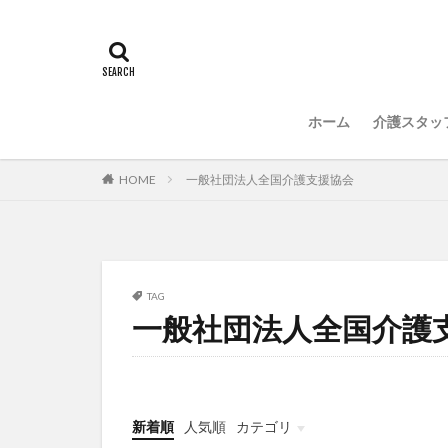
常勤換算
心
感情労働
感
国立大学法人東北
介護人材政策研究
ホーム
介護スタッ
介護福祉士国家試
住宅型有料老人ホ
HOME
一般社団法人全国介護支援協会
勤務表
勤怠
改善
新年度
聖ヨゼフ寮
補助金
見守
TAG
一般社団法人全国介護
豆知識
速乾
飯田友一
香
特養
有松絞
決断力
注文
新着順
人気順
カテゴリ
理念・ビジョンの