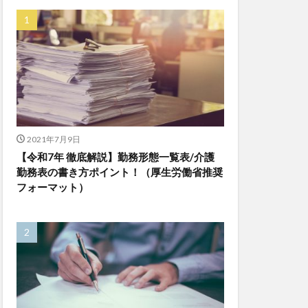
ゆめのたね
ンレイテープ
上着
乾燥対策
株式会社
ダレタメすぎと
チアケアズ
ファクタリング
2021年7月9日
【令和7年 徹底解説】勤務形態一覧表/介護
ビットトラッカー
勤務表の書き方ポイント！（厚生労働省推奨
プ
フォーマット）