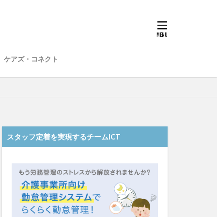
子
愛知県
在宅介護
材不足
場
介護福祉士
ケアズ・コネクト
想法
勤務形態一覧
和光苑
和泉市
老健
行動心理学
スタッフ定着を実現するチームICT
士
認知症
靴下
ント
日常
雨
水仕事
明子
皮膚炎