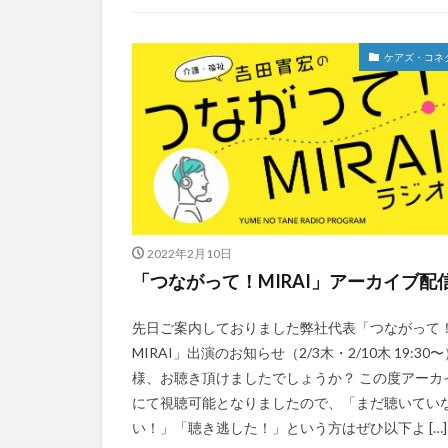
今日から実践！組織改革！
介護ICT情報
お知らせ
ケアズ・コネクト
社会福祉協議会
社会福祉連携推進
ケアズ・コネ
第35回 介護福祉
カンテレハッズ
グループウェア
ケアデータコネク
サービス付き高齢
シフト表
ジ
2022年2月10日
オフェンス
「つながって！MIRAI」アーカイブ配
Future Care Lab in
KAIGOアンバサ
先日ご案内しておりました弊社代表「つながって
SOMPOホールデ
MIRAI」出演のお知らせ（2/3木・2/10木 19:30
様、お聴き頂けましたでしょうか？ この度アーカ
アンガーマネジメ
にて視聴可能となりましたので、「まだ聴いてい
エニアグラム
い！」「聴き逃した！」という方はぜひ以下よ […]
プレスリリース