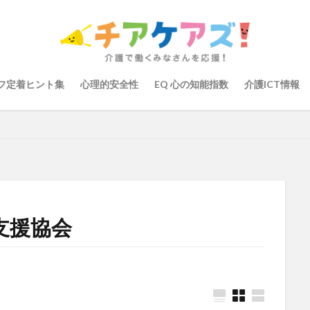
の知能指数
心理的安全性
心理的安全性診断
志賀弘幸
恩蔵絢
染症対策
戸田恵梨香
手洗い
手荒れ
手順書
採用
大学
新卒
仲間づくり
介護ロボット
介護事業所
介護人
会
介護保険
介護保険請求
介護手荒れ
介護施設
介護現
フ定着ヒント集
心理的安全性
EQ 心の知能指数
介護ICT情報
験
介護職員等ベースアップ等支援加算
介護記録
企業理念
回
ーム
働き続けたい介護現場
優しさ
処遇改善加算
助成金
管理
千の風・河内
厚生労働省
吉田貴宏
名古屋市緑区
介護ICT
言葉の力
組織力向上
経済産業省
結の樹 天白
職場環境の変革
肌荒れ
自己肯定感
芳賀沙織
茨城県大子町
り
計測データ共有システム
組織作り
訪問介護
認定介護福祉
支援協会
運営指導
関西テレビ
障害者向けグループホーム
離職防止
取幹
高瀬比左子
高齢者住宅新聞
組織力の向上
組織マネジメ
り
未来の介護
未来をつくるKaigoカフェ
株式会社いぶき
梅
をまちがえる料理店
洗濯物
消毒液
涼しい
清潔感
濱崎
浸透
第36回 介護福祉国家試験
生産性向上
申し送り
登壇