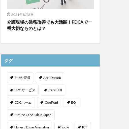
2021年8月2日
介護現場の業務改善でも大活躍！PDCAで一
番大切なものとは？
タグ
7つの習慣
AprilDream
BPOサービス
CareTEX
CDCホーム
CoeFont
EQ
Future Care Lab in Japan
Hareru Base Arimatsu
ibuki
ICT