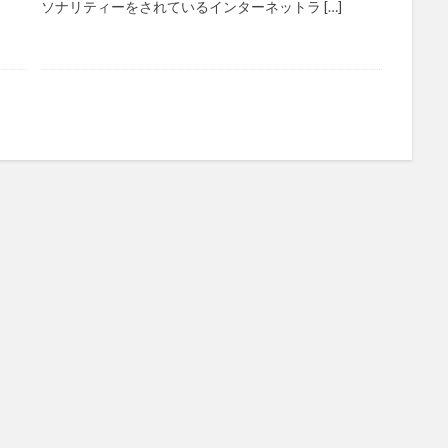
ソナリティーをされているインターネットラ […]
欲求説
マニュアル
ミディアム
ミヤビー宮の森
やさしい手
リーダーシップ
プラススマイル
リアルデータプラットフォーム
リ
レセプト請求
ロングヘアー
一般社団法人全国介護支援協会
営
人事考課
人事評価
人員配置基準
人材採用
プラナス
スマホ活用
ディフェンス
セミナー
タイムカード
タオル
ント
チーム
チームビルディング
チームを育む
チーム力
ちぎり絵
つながって！MIRAI
デイサービス
デジタルの日
ナノファイバー
ナノファイバーマスク
ニコカレ
パーカー
ハ
ド
ハレルベースアリマツ
パンツ
ハンドクリーム
ハンドソー
ビジネス哲学
ひび
髪色
検索