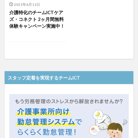
介護人材政策研究会
介護保険
介護保険請求
2021年6月11日
介護特化のチームICTケア
介護手荒れ
介護施設
介護現場
介護福祉士
ズ・コネクト 2ヶ月間無料
介護福祉士国家試験
介護職員等ベースアップ等支援加算
体験キャンペーン実施中！
介護記録
企業理念
回想法
住宅型有料老人ホーム
働き続けたい介護現場
優しさ
処遇改善加算
助成金
勤務形態一覧
勤務表
勤怠管理
千の風・河内
厚生労働省
吉田貴宏
名古屋市緑区
和光苑
和泉市
改善
新年度
介護ICT
言葉の力
スタッフ定着を実現するチームICT
組織力向上
経済産業省
結の樹 天白
老健
聖ヨゼフ寮
職場環境の変革
肌荒れ
自己肯定感
芳賀沙織
茨城県大子町
行動心理学
補助金
見守り
計測データ共有システム
組織作り
訪問介護
認定介護福祉士
認知症
豆知識
速乾