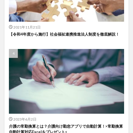
一般社団法人全国介護支援協会
上着
乾燥対策
予防
事業運営
人事考課
人事評価
人員配置基準
人材採用
プラナス株式会社
2021年11月21日
フォーユー
スマホ活用
ディフェンス
【令和4年度から施行】社会福祉連携推進法人制度を徹底解説！
セミナー
タイムカード
タオル
ダレタメすぎと
タレントマネジメント
チーム
チームビルディング
チームを育む
チーム力
チアケアズ
ちぎっ手アート
ちぎり絵
つながって！MIRAI
デイサービス
デジタルの日
ファクタリング
ドラえもん
ナノファイバー
ナノファイバーマスク
ニコカレ
パーカー
ハビットトラッカー
パラマウントベッド
ハレルベースアリマツ
パンツ
ハンドクリーム
2023年6月2日
ハンドソープ
ビジネスマインド
ビジネス哲学
介護の常勤換算とは？介護向け勤怠アプリで自動計算！>常勤換算
ひび
髪色
自動計算対応Excelをプレゼント<