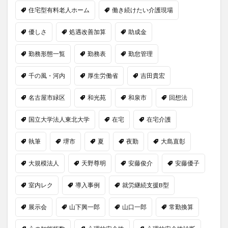
住宅型有料老人ホーム
働き続けたい介護現場
優しさ
処遇改善加算
助成金
勤務形態一覧
勤務表
勤怠管理
千の風・河内
厚生労働省
吉田貴宏
名古屋市緑区
和光苑
和泉市
回想法
国立大学法人東北大学
在宅
在宅介護
執筆
堺市
夏
夜勤
大島直彰
大規模法人
天野尊明
安藤俊介
安藤優子
室内レク
導入事例
就労継続支援B型
展示会
山下興一郎
山口一郎
常勤換算