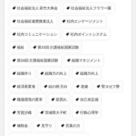
社会福祉法人 若竹大寿会
社会福祉法人フラワー園
社会福祉連携推進法人
社内エンゲージメント
社内コミュニケーション
社内ポイントシステム
福祉
第35回 介護福祉国家試験
第36回 介護福祉国家試験
組織マネジメント
組織作り
組織力の向上
組織力向上
経済産業省
結の樹 天白
老健
聖ヨゼフ寮
職場環境の変革
肌荒れ
自己肯定感
芳賀沙織
茨城県大子町
行動心理学
補助金
見守り
言葉の力