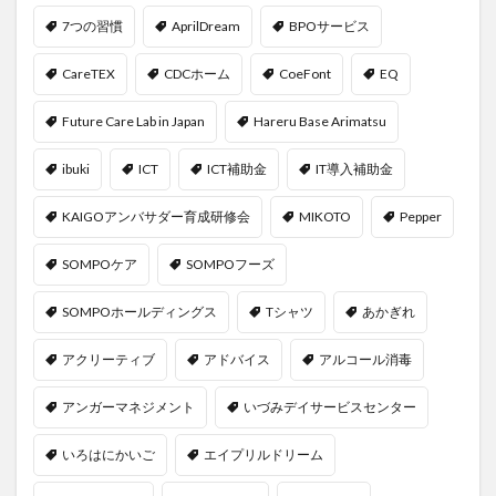
7つの習慣
AprilDream
BPOサービス
CareTEX
CDCホーム
CoeFont
EQ
Future Care Lab in Japan
Hareru Base Arimatsu
ibuki
ICT
ICT補助金
IT導入補助金
KAIGOアンバサダー育成研修会
MIKOTO
Pepper
SOMPOケア
SOMPOフーズ
SOMPOホールディングス
Tシャツ
あかぎれ
アクリーティブ
アドバイス
アルコール消毒
アンガーマネジメント
いづみデイサービスセンター
いろはにかいご
エイプリルドリーム