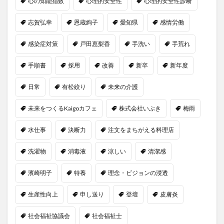
心の知能指数
心理的安全性
心理的安全性診断
志賀弘幸
恩蔵絢子
愛知県
感情労働
感染症対策
戸田恵梨香
手洗い
手荒れ
手順書
採用
改善
新卒
新年度
日常
有松絞り
未来の介護
未来をつくるKaigoカフェ
株式会社いぶき
梅雨
水仕事
決断力
注文をまちがえる料理店
洗濯物
消毒液
涼しい
清潔感
濱崎明子
特養
理念・ビジョンの浸透
生産性向上
申し送り
登壇
皮膚炎
社会福祉協議会
社会福祉士