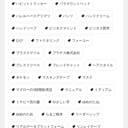
ハビットトラッカー
パラマウントベッド
ハレルベースアリマツ
パンツ
ハンドクリーム
ハンドソープ
ビジネスマインド
ビジネス哲学
ひび
ファクタリング
フォーユー
プラススマイル
プラナス株式会社
プレスリリース
フレンドチャット
ヘアスタイル
ポケモン
マスキングテープ
マスク
マズローの5段階欲求説
マニュアル
ミディアム
ミヤビー宮の森
やさしい手
ゆめのたね
ゆめのため
らるご桜木
リーダーシップ
リアルデータプラットフォーム
リンレイテープ