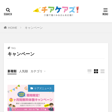
カテゴリー
HOME
キャンペーン
タグ
7つの習慣
山下興一郎
執筆
堺市
夏
夜勤
大島直彰
大規模法人
天野尊明
TAG
キャンペーン
安藤俊介
安藤優子
室内レク
導入事例
就労継続支援B型
展示会
山口一郎
在宅
常勤換算
心の知能指数
心理的安全性
新着順
人気順
カテゴリ
心理的安全性診断
志賀弘幸
恩蔵絢子
愛知県
今日から実践！組織改革！
介護ICT情報
お知らせ
ケアズ・コネクト
感情労働
感染症対策
戸田恵梨香
手洗い
ケアズニュース
手荒れ
手順書
採用
在宅介護
国立大学法人東北大学
新卒
仲間づくり
介護ロボット
介護事業所
介護人材不足