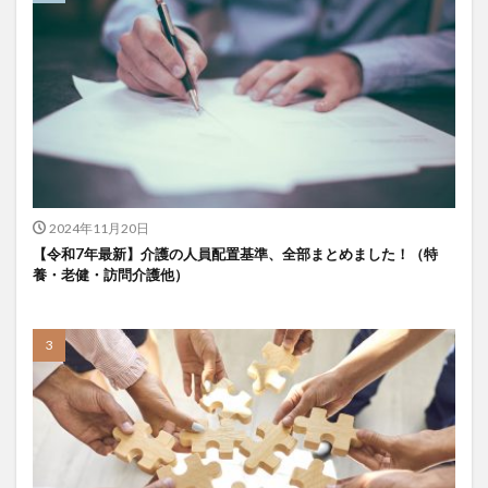
KAIGOアンバサダー育成研修会
MIKOTO
SOMPOケア
おとなりさん。
SOMPOフーズ
SOMPOホールディングス
Tシャツ
あかぎれ
アクリーティブ
アドバイス
アルコール消毒
アンガーマネジメント
いづみデイサービスセンター
いろはにかいご
エイプリルドリーム
エニアグラム
エムズ落合
おだんご
スッキリ
スマート介護
2024年11月20日
介護
らるご桜木
プレスリリース
【令和7年最新】介護の人員配置基準、全部まとめました！（特
養・老健・訪問介護他）
フレンドチャット
ヘアスタイル
ポケモン
マスキングテープ
マスク
マズローの5段階欲求説
マニュアル
ミディアム
ミヤビー宮の森
やさしい手
ゆめのたね
ゆめのため
リーダーシップ
プラススマイル
リアルデータプラットフォーム
リンレイテープ
レクリエーション
レセプト請求
ロングヘアー