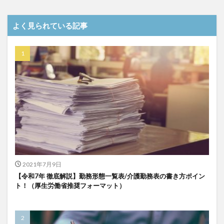
介護DX
AprilDream
ケアニン
カンテレ
カンテレハッズ
キャリアパス
キャンペーン
よく見られている記事
グッドデザイン賞
グランデージ和泉
クリスマス
グループウェア
クレーム
クローズアップ現代
ケアズ・コネクト
ケアデータコネクト
ケアデータコネクト ホーム
コーチング
オリブ園
コミュニケーション
コンピテンシー
サービス付き高齢者住宅
サービス責任者
サカナクション
サポート
サンクスカード
シーツ
シフト表
ジャイ子
ショートヘアー
スケッター
スタッフ不足
スタッフ定着
2021年7月9日
ガレリア
オフェンス
ズボン
Pepper
【令和7年 徹底解説】勤務形態一覧表/介護勤務表の書き方ポイン
ト！（厚生労働省推奨フォーマット）
BPOサービス
CareTEX
CDCホーム
CoeFont
EQ
Future Care Lab in Japan
Hareru Base Arimatsu
ibuki
ICT
ICT補助金
IT導入補助金