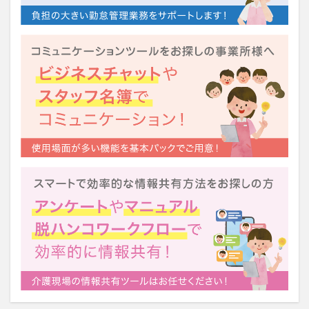
運営指導
関西テレビ
障害者向けグループホーム
離職防止
靴下
飯田友一
香取幹
高瀬比左子
高齢者住宅新聞
組織力の向上
組織マネジメント
日常
特養
有松絞り
未来の介護
未来をつくるKaigoカフェ
株式会社いぶき
梅雨
水仕事
決断力
注文をまちがえる料理店
洗濯物
消毒液
涼しい
清潔感
濱崎明子
理念・ビジョンの浸透
第36回 介護福祉国家試験
生産性向上
申し送り
登壇
皮膚炎
社会福祉協議会
社会福祉士
社会福祉法人 若竹大寿会
社会福祉法人フラワー園
社会福祉連携推進法人
社内エンゲージメント
社内コミュニケーション
社内ポイントシステム
福祉
第35回 介護福祉国家試験
介護テクノロジー