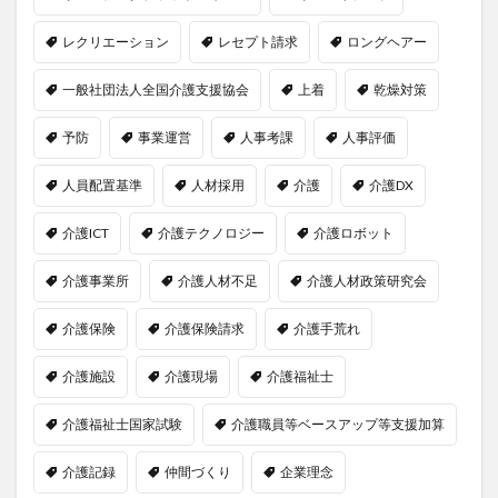
レクリエーション
レセプト請求
ロングヘアー
一般社団法人全国介護支援協会
上着
乾燥対策
予防
事業運営
人事考課
人事評価
人員配置基準
人材採用
介護
介護DX
介護ICT
介護テクノロジー
介護ロボット
介護事業所
介護人材不足
介護人材政策研究会
介護保険
介護保険請求
介護手荒れ
介護施設
介護現場
介護福祉士
介護福祉士国家試験
介護職員等ベースアップ等支援加算
介護記録
仲間づくり
企業理念