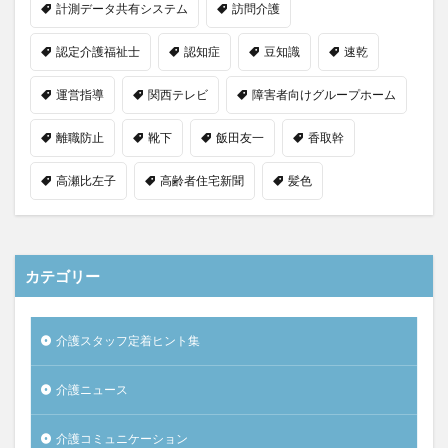
計測データ共有システム
訪問介護
認定介護福祉士
認知症
豆知識
速乾
運営指導
関西テレビ
障害者向けグループホーム
離職防止
靴下
飯田友一
香取幹
高瀬比左子
高齢者住宅新聞
髪色
カテゴリー
介護スタッフ定着ヒント集
介護ニュース
介護コミュニケーション