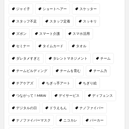
ジャイ子
ショートヘアー
スケッター
スタッフ不足
スタッフ定着
スッキリ
ズボン
スマート介護
スマホ活用
セミナー
タイムカード
タオル
ダレタメすぎと
タレントマネジメント
チーム
チームビルディング
チームを育む
チーム力
チアケアズ
ちぎっ手アート
ちぎり絵
つながって！MIRAI
デイサービス
ディフェンス
デジタルの日
ドラえもん
ナノファイバー
ナノファイバーマスク
ニコカレ
パーカー