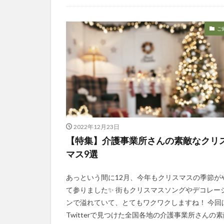
今日から実践！組織改革！
介護ICT情報
お知らせ
ケアズ・コネクト
社会福祉協議会
社会福祉連携推進
ご
第35回 介護福祉
カンテレハッズ
グループウェア
ケアデータコネク
サービス付き高齢
シフト表
ジ
2022年12月23日
オフェンス
【特集】介護事業所さんの素敵なクリ
Future Care Lab in
マス9選
KAIGOアンバサ
SOMPOホールデ
あっという間に12月、今年もクリスマスの季節が
て参りました✨ 街もクリスマスソングやデコレー
アンガーマネジメ
ンで溢れていて、とてもワクワクしますね！ 今回
エニアグラム
Twitterで見つけた全国各地の介護事業所さんの素
プレスリリース