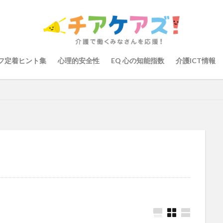
の知能指数
心理的安全性
心理的安全性診断
志賀弘幸
恩蔵絢
染症対策
戸田恵梨香
手洗い
手荒れ
手順書
採用
大学
新卒
仲間づくり
介護ロボット
介護事業所
介護人
会
介護保険
介護保険請求
介護手荒れ
介護施設
介護現
フ定着ヒント集
心理的安全性
EQ 心の知能指数
介護ICT情報
験
介護職員等ベースアップ等支援加算
介護記録
企業理念
回
ーム
働き続けたい介護現場
優しさ
処遇改善加算
助成金
管理
千の風・河内
厚生労働省
吉田貴宏
名古屋市緑区
介護ICT
言葉の力
組織力向上
経済産業省
結の樹 天白
職場環境の変革
肌荒れ
自己肯定感
芳賀沙織
茨城県大子町
り
計測データ共有システム
組織作り
訪問介護
認定介護福祉
運営指導
関西テレビ
障害者向けグループホーム
離職防止
取幹
高瀬比左子
高齢者住宅新聞
組織力の向上
組織マネジメ
り
未来の介護
未来をつくるKaigoカフェ
株式会社いぶき
梅
をまちがえる料理店
洗濯物
消毒液
涼しい
清潔感
濱崎
浸透
第36回 介護福祉国家試験
生産性向上
申し送り
登壇