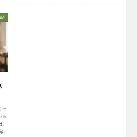
社会福祉士
社会福祉法人 若竹大寿会
社会福祉法人フラワー園
法人
社内エンゲージメント
社内コミュニケーション
社内ポイント
紹介
国家試験
介護テクノロジー
介護DX
AprilDream
ケアニン
キャリアパス
キャンペーン
グッドデザイン賞
グランデージ和
クレーム
クローズアップ現代
ケアズ・コネクト
ケアデータコ
ト ホーム
コーチング
オリブ園
コミュニケーション
コンピ
者住宅
サービス責任者
サカナクション
サポート
サンクスカ
ャイ子
ショートヘアー
スケッター
スタッフ不足
スタッフ定
ズボン
Pepper
BPOサービス
CareTEX
CDCホーム
Coe
ス
 Japan
Hareru Base Arimatsu
ibuki
ICT
ICT補助金
IT
ダー育成研修会
MIKOTO
SOMPOケア
おとなりさん。
SOMP
ィングス
Tシャツ
あかぎれ
アクリーティブ
アドバイス
やっ
ショ
ント
いづみデイサービスセンター
いろはにかいご
エイプリルドリ
は、
エムズ落合
おだんご
スッキリ
スマート介護
介護
ら
敵
フレンドチャット
ヘアスタイル
ポケモン
マスキングテープ