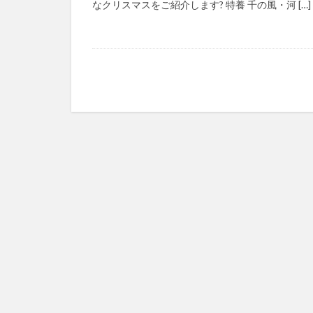
なクリスマスをご紹介します? 特養 千の風・河 […]
マズローの5段階
ゆめのため
レクリエーション
予防
事業運
フォーユー
タレントマネジメ
ちぎっ手アート
ドラえもん
パラマウントベッ
ビジネスマインド