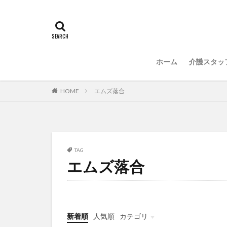
常勤換算
心
感情労働
感
国立大学法人東北
介護人材政策研究
ホーム
介護スタッ
介護福祉士国家試
住宅型有料老人ホ
HOME
エムズ落合
勤務表
勤怠
改善
新年度
聖ヨゼフ寮
補助金
見守
TAG
エムズ落合
豆知識
速乾
飯田友一
香
特養
有松絞
決断力
注文
新着順
人気順
カテゴリ
理念・ビジョンの