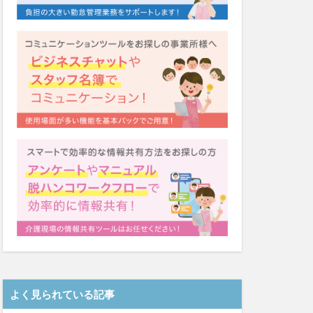
システム
福祉
カンテレ
泉
クリスマス
ネクト
テンシー
ード
シーツ
着
ガレリア
Font
EQ
導入補助金
Oフーズ
アルコール消毒
ーム
るご桜木
よく見られている記事
マスク