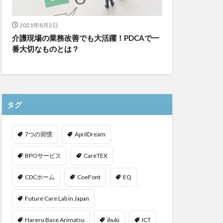
2021年8月2日
介護現場の業務改善でも大活躍！PDCAで一
番大切なものとは？
タグ
7つの習慣
AprilDream
BPOサービス
CareTEX
CDCホーム
CoeFont
EQ
Future Care Lab in Japan
Hareru Base Arimatsu
ibuki
ICT