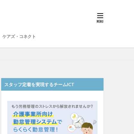
子
愛知県
在宅介護
材不足
場
介護福祉士
ケアズ・コネクト
想法
勤務形態一覧
和光苑
和泉市
老健
行動心理学
スタッフ定着を実現するチームICT
士
認知症
靴下
ント
日常
雨
水仕事
明子
皮膚炎