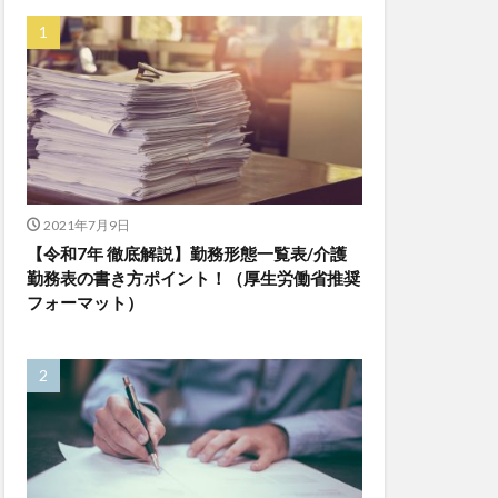
ゆめのたね
ンレイテープ
上着
乾燥対策
株式会社
ダレタメすぎと
チアケアズ
ファクタリング
2021年7月9日
【令和7年 徹底解説】勤務形態一覧表/介護
ビットトラッカー
勤務表の書き方ポイント！（厚生労働省推奨
プ
フォーマット）