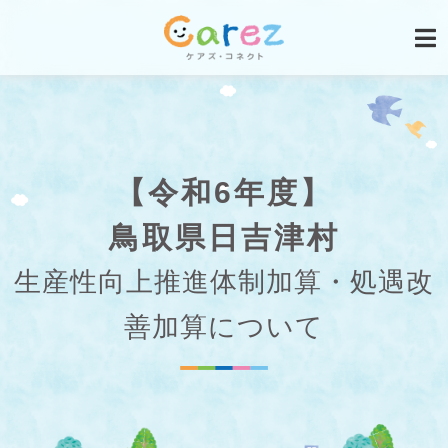
【令和6年度】
鳥取県日吉津村
生産性向上推進体制加算・処遇改
善加算について