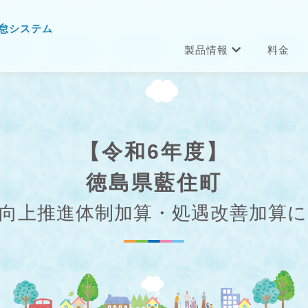
怠システム
製品情報
料金
【令和6年度】
徳島県藍住町
向上推進体制加算・処遇改善加算