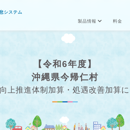
怠システム
製品情報
料金
【令和6年度】
沖縄県今帰仁村
向上推進体制加算・処遇改善加算