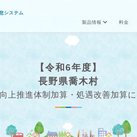
怠システム
製品情報
料金
【令和6年度】
長野県喬木村
向上推進体制加算・処遇改善加算