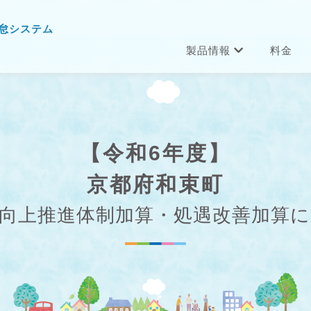
怠システム
製品情報
料金
【令和6年度】
京都府和束町
向上推進体制加算・処遇改善加算