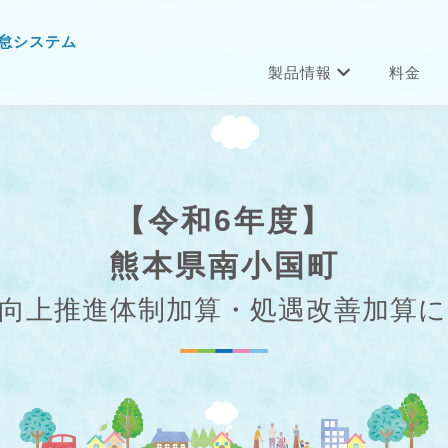
怠システム
製品情報
料金
【令和6年度】
熊本県南小国町
向上推進体制加算・処遇改善加算