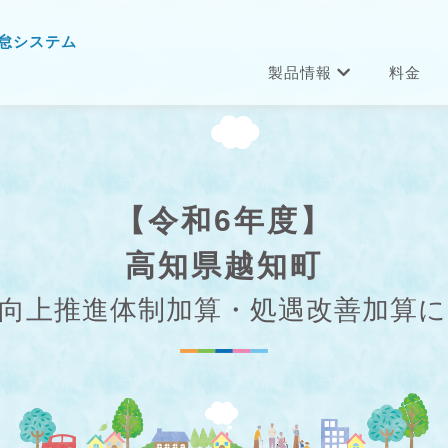
怠システム
製品情報
料金
【令和6年度】
高知県越知町
向上推進体制加算・処遇改善加算