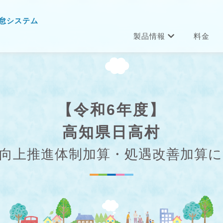
怠システム
製品情報
料金
【令和6年度】
高知県日高村
向上推進体制加算・処遇改善加算