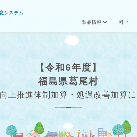
怠システム
製品情報
料金
【令和6年度】
福島県葛尾村
向上推進体制加算・処遇改善加算