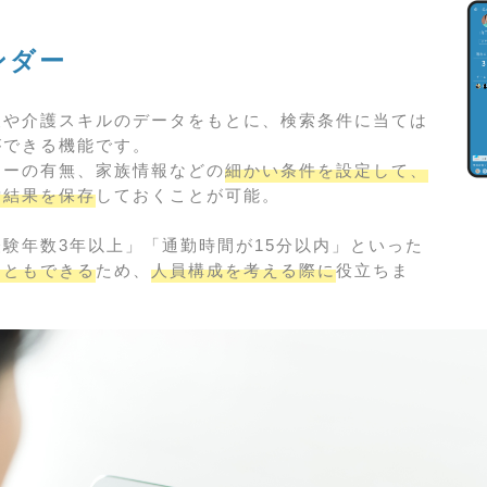
ンダー
報や介護スキルのデータをもとに、検索条件に当ては
ができる機能です。
シーの有無、家族情報などの
細かい条件を設定して、
索結果を保存
しておくことが可能。
験年数3年以上」「通勤時間が15分以内」といった
こともできる
ため、
人員構成を考える際に
役立ちま