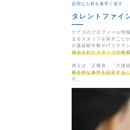
必用な人材を素早く探す
タレントファイ
ケアズのプロフィール情
まるスタッフを探すこと
介護経験年数やITリテラ
抽出されたスタッフの検
例えば「正職員」「介護経
複合的な条件を設定する
す。