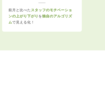
前月と比べた
スタッフのモチベーショ
ンの上がり下がり
を
独自のアルゴリズ
ム
で見える化！