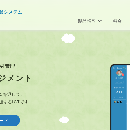
怠システム
製品情報
料金
材管理
ジメント
ムを通して、
するICTです
ード