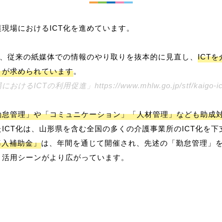
現場におけるICT化を進めています。
は、従来の紙媒体での情報のやり取りを抜本的に見直し、
ICT
きが求められています
。
CTの利用促進」https://www.mhlw.go.jp/stf/kaigo-ict
勤怠管理」や「コミュニケーション」「人材管理」なども助成
ICT化は、山形県を含む全国の多くの介護事業所のICT化を下
導入補助金」
は、年間を通じて開催され、先述の「勤怠管理」
、活用シーンがより広がっています。