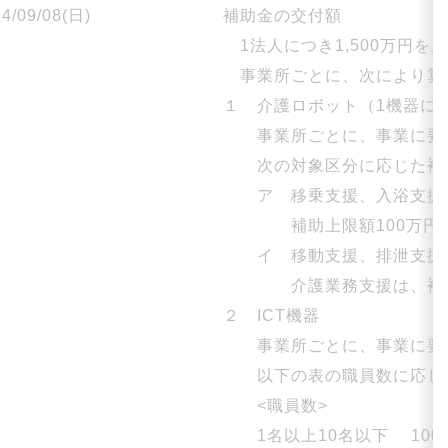
4/09/08(日)
補助金の交付額
1法人につき1,500万円を
事業所ごとに、次により算
１ 介護ロボット（1機器に
事業所ごとに、事業に要す
次の対象区分に応じた補助
ア 移乗支援、入浴支援、
補助上限額100万円
イ 移動支援、排泄支援、
介護業務支援は、補助上
２ ICT機器
事業所ごとに、事業に要す
以下の表の職員数に応じた
<職員数>
1名以上10名以下 100